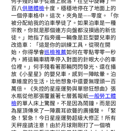
何手殘的車子從牆上脫落，在空中旋轉了一
百八
供膳體檢
十度，穩穩地停在了地面上的
一個停車格中。這次，夾角是——零度。「你
被分配給我的泊車學徒了。如果泊車是一種
宗教，你就是那個連方向盤都沒摸過的新信
徒。」她指了指旁邊一輛像是巨型嬰兒車的
改造車：「這是你的訓練工具，從現在開
始，你得學會
巡檢推薦
如何在零點零零一秒
內，將這輛車精準停入對面的針眼大小的車
位裡。」何手殘看著那輛閃閃發光、還在播
放《小星星》的嬰兒車，感到一陣眩暈。泊
車維度的生活，比他想象中還要無理頭一百
萬倍。《失控的星座運勢與單戀狂想曲》張
水瓶從他那張覆蓋著七層舊報紙
一般勞工體
檢
的單人床上驚醒，不是因為鬧鐘，而是因
為屋頂傳來了一陣震耳欲聾的廣播聲。「緊
急！緊急！今日星座運勢超級大修正！所有
天秤座請注意！由於月球剛剛打了一個噴