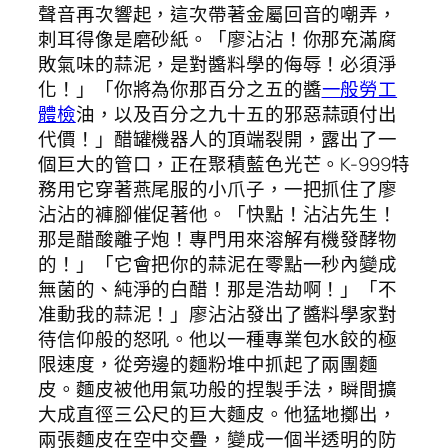
聲音再次響起，這次帶著金屬回音的嘲弄，
刺耳得像是磨砂紙。「廖沾沾！你那充滿腐
敗氣味的蒜泥，是對醬料學的侮辱！必須淨
化！」「你將為你那百分之五的醬
一般勞工
體檢
油，以及百分之九十五的邪惡蒜頭付出
代價！」醋罐機器人的頂端裂開，露出了一
個巨大的管口，正在聚積藍色光芒。K-999特
務用它穿著燕尾服的小爪子，一把抓住了廖
沾沾的褲腳催促著他。「快點！沾沾先生！
那是醋酸離子炮！專門用來溶解有機發酵物
的！」「它會把你的蒜泥在零點一秒內變成
無菌的、純淨的白醋！那是浩劫啊！」「不
准動我的蒜泥！」廖沾沾發出了醬料學家對
待信仰般的怒吼。他以一種專業包水餃的極
限速度，從旁邊的麵粉堆中抓起了兩團麵
皮。麵皮被他用氣功般的捏製手法，瞬間擴
大成直徑三公尺的巨大麵皮。他猛地擲出，
兩張麵皮在空中交疊，變成一個半透明的防