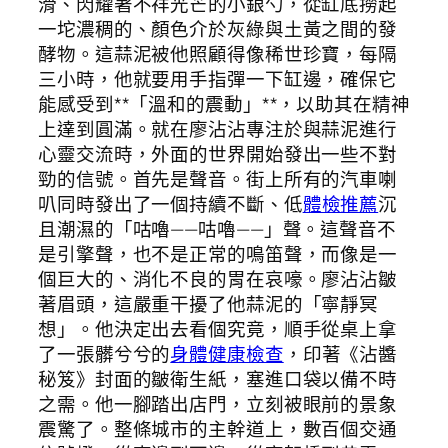
滑、閃耀著不祥光芒的小銀勺，從缸底撈起
一坨濃稠的、顏色介於灰綠與土黃之間的發
酵物。這蒜泥被他照顧得像稀世珍寶，每隔
三小時，他就要用手指彈一下缸邊，確保它
能感受到**「溫和的震動」**，以助其在精神
上達到圓滿。就在廖沾沾專注於與蒜泥進行
心靈交流時，外面的世界開始發出一些不對
勁的信號。首先是聲音。街上所有的汽車喇
叭同時發出了一個持續不斷、低
體檢推薦
沉
且潮濕的「咕嚕——咕嚕——」聲。這聲音不
是引擎聲，也不是正常的鳴笛聲，而像是一
個巨大的、消化不良的胃在哀嚎。廖沾沾皺
著眉頭，這嚴重干擾了他蒜泥的「寧靜冥
想」。他決定出去看個究竟，順手從桌上拿
了一張髒兮兮的
身體健康檢查
，印著《沾醬
秘笈》封面的皺衛生紙，塞進口袋以備不時
之需。他一腳踏出店門，立刻被眼前的景象
震驚了。整條城市的主幹道上，數百個交通