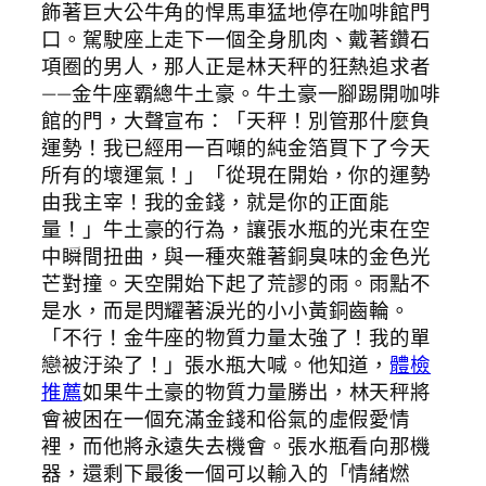
飾著巨大公牛角的悍馬車猛地停在咖啡館門
口。駕駛座上走下一個全身肌肉、戴著鑽石
項圈的男人，那人正是林天秤的狂熱追求者
——金牛座霸總牛土豪。牛土豪一腳踢開咖啡
館的門，大聲宣布：「天秤！別管那什麼負
運勢！我已經用一百噸的純金箔買下了今天
所有的壞運氣！」「從現在開始，你的運勢
由我主宰！我的金錢，就是你的正面能
量！」牛土豪的行為，讓張水瓶的光束在空
中瞬間扭曲，與一種夾雜著銅臭味的金色光
芒對撞。天空開始下起了荒謬的雨。雨點不
是水，而是閃耀著淚光的小小黃銅齒輪。
「不行！金牛座的物質力量太強了！我的單
戀被汙染了！」張水瓶大喊。他知道，
體檢
推薦
如果牛土豪的物質力量勝出，林天秤將
會被困在一個充滿金錢和俗氣的虛假愛情
裡，而他將永遠失去機會。張水瓶看向那機
器，還剩下最後一個可以輸入的「情緒燃