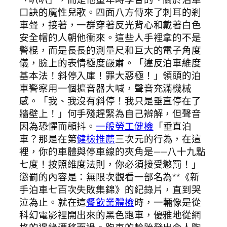
口訣的魔性兒歌。四面八方傳來了刺耳的剎
車聲，接著，一群穿著反光背心和戴著白色
安全帽的人朝他衝來。這些人手裡拿的不是
警棍，而是長長的測量尺和巨大的電子角度
儀，臉上的表情極度嚴肅。「違反泊車維度
基本法！斜停入庫！罪大惡極！」領頭的泊
車警察用一個擴音器大喊，聲音充滿機械
感。「我、我沒有斜停！我只是垂直停在了
牆壁上！」何手殘趕緊為自己辯解，但聲音
因為恐懼而顫抖。
一般勞工健檢
「垂直泊
車？那是在第
健檢推薦
三次元的行為，在這
裡，你的車體與停車線的夾角是——八十九點
七度！按照維度法則，你必須接受懲罰！」
懲罰的內容是：無限次觀看一部名為**《新
手泊車七百次失敗集錦》的紀錄片，直到哭
泣為止。就在這
餐飲業體檢
時，一輛像是從
科幻電影裡開出來的黑色跑車，優雅地從網