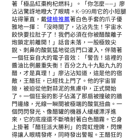
著「極品紅棗枸杞燃料」。「你怎麼——」廖
沾沾驚訝地瞪大了眼睛。K-999用它的小短腿
站得筆直，戴
健檢推薦
著白色手套的爪子優
雅地一揮：「沒時間了，沾沾先生！宇宙水
餃快要拉肚子了！我們必須在你被醋酸離子
炮鎖定前離開！」話音未落，一股極致尖
銳、刺鼻的酸氣猛地從店門口灌入，伴隨著
一個狂妄自大的電子音效：「警告！這裡的
醬油比例嚴重失衡！百分之九十九點九九的
醋，才是真理！」廖沾沾知道，這是他的宿
敵，王醋狂，已經找上門了。他的宇宙冒
險，被迫從他對蒜泥的焦慮中，正式開始
了。一個狂妄的影子佔滿了那扇被撞破的牆
門邊緣，光線一瞬間被極端的酸氣扭曲。一
個閃閃發光、像醋罐的機器人緩緩漂浮進
來，它的底座還不斷噴射著白色醋霧。它身
上掛著「醋狂派大勝利」的霓虹燈牌，閃爍
得讓人眼睛發疼，同時發出警報。王醋狂的