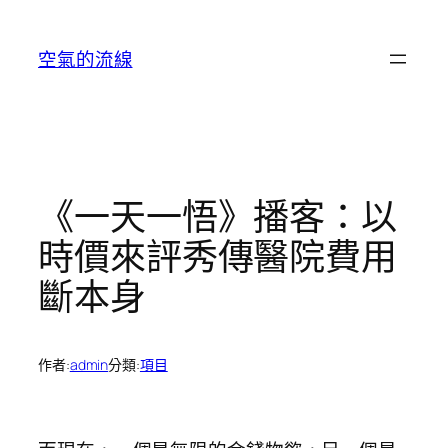
跳
至
空氣的流線
主
要
內
容
《一天一悟》播客：以
時價來評秀傳醫院費用
斷本身
作者:
admin
分類:
項目