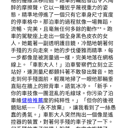
格的邊緣漂移而過。跑車的輪胎發出令人陶
醉的摩擦聲，它以一種近乎蔑視重力的姿
態，精準地停進了一個只有它車身尺寸寬度
的停車格中。那泊車的過程就像一場舞蹈，
流暢、完美，且毫無任何多餘的動作**。跑
車的駕駛座上走出一個全身黑色皮衣的女
人，她戴著一副透明護目鏡，冷酷地朝著何
手殘的方向走來。她的步伐優雅而精準，每
一步都像是被測量過一樣，完美地落在網格
線上。「車影大人！」泊車警察們立刻立正
站好，連測量尺都顫抖著不敢發出聲音。她
走到何手殘面前，輕蔑地掃了一眼他那輛垂
直貼在牆上的掀背車，語氣冰冷。「新手，
你的車技像一團混亂的毛線球。你污染了泊
車維
健檢推薦
度的純粹性。」「但你的後視
鏡貼紙——『永不放棄』，讓我看到了一絲愚
蠢的勇氣。」車影大人突然掏出一個像是遙
控器的裝置，對著何手殘的車子按了一下。