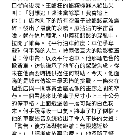
口衝向後院。王醋狂的醋罐機器人發出尖
叫：「別想逃！醬油黨餘孽！我會追上
你！」店內剩下的所有空盤子被醋酸氣波震
碎，發出了最後的哀鳴。廖沾沾的宇宙冒
險，就在這片蒜泥、中藥和醋酸的混亂中，
拉開了帷幕。《平行泊車維度：車位爭奪
戰》何手殘的人生，被兩個巨大的陰影籠罩
著：停車費，以及平行泊車。他那輛老舊的
掀背車，彷彿繼承了他所有的駕駛焦慮，從
未在他需要時提供過任何幫助。今天，他面
臨的是城市傳說中最恐怖的挑戰，一條夾在
理髮店與一間專賣金屬雕像的畫廊之間的窄
巷。一個看起來比他車子尺寸小上三十公分
的停車格，上面還灑著一層可疑的白色粉
末。何手殘深吸一口氣。將車子打了倒檔。
他的車載語音系統發出了令人不快的女聲：
「警告，後方障礙物距離：無限趨近於
零。」「請考慮放棄治療。」他忽略了警