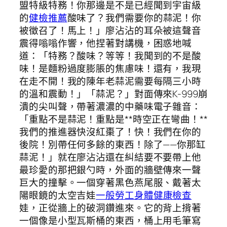
盟特級特務！你那邊是不是已經聞到宇宙級
的
健檢推薦
酸味了？我們需要你的蒜泥！你
被徵召了！馬上！」廖沾沾的耳朵被這聲音
震得嗡嗡作響，他捏著對講機，困惑地喊
道：「特務？酸味？等等！我聞到的不是酸
味！是麵粉過度膨脹的焦慮味！還有，我現
在走不開！我的陳年老蒜泥需要每隔三小時
的溫和震動！」「蒜泥？」對面傳來K-999崩
潰的尖叫聲，帶著濃濃的中藥味電子雜音：
「重點不是蒜泥！重點是**時空正在彎曲！**
我們的推進器快沒紅棗了！快！我們在你的
後院！別帶任何多餘的東西！除了——你那缸
蒜泥！」就在廖沾沾還在糾結要不要帶上他
最珍愛的那把銀勺時，外面的牆壁傳來一聲
巨大的撞擊。一個穿著黑色燕尾服、戴著太
陽眼鏡的太空吉娃
一般勞工身體健康檢查
娃，正從牆上的破洞鑽進來。它的背上揹著
一個像是小型瓦斯桶的東西，桶上用毛筆寫