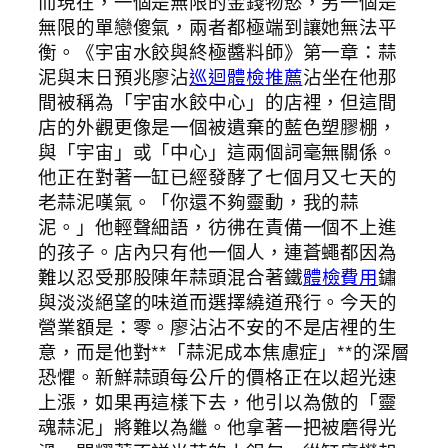
而現在，一個是無限的金錢物慾，另一個是
無限的單戀傻氣，兩者都極端到讓她無法平
衡。《宇宙水餃與終極醬料師》第一章：蒜
泥與末日預兆廖沾
巡迴體檢推薦
沾坐在他那
間被稱為「宇宙水餃中心」的店裡，但這間
店的外觀更像是一個被遺棄的藍色塑膠棚，
與「宇宙」或「中心」這兩個詞毫無關係。
他正在對著一缸已經發酵了七個月又七天的
老蒜泥嘆氣。「你還不夠靈動，我的蒜
泥。」他輕聲細語，彷彿在責備一個不上進
的孩子。店內只有他一個人，連蒼蠅都因為
難以忍受那股陳年蒜頭混合著鐵
體檢費用
鏽
與淡淡絕望的味道而選擇繞道飛行。今天的
營業額是：零。廖沾沾不安的不是店裡的生
意，而是他對**「蒜泥成本焦慮症」**的深層
恐懼。新鮮蒜頭每公斤的價格正在以超光速
上漲，如果再這樣下去，他引以為傲的「靈
魂蒜泥」將難以為繼。他拿著一把被磨得光