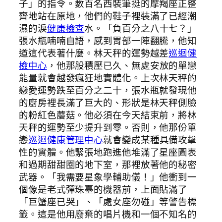
子」的指令。數百名西裝筆挺的摩羯座正整
齊地站在原地，他們的鞋子裡裝滿了已經潮
濕的淚
健康檢查
水。「負百分之八十七？」
張水瓶喃喃自語，感到胃部一陣翻騰，他知
道這代表著什麼。林天秤的運勢越差
巡迴健
檢中心
，他那股積壓已久、無處安放的單戀
能量就會越發瘋狂地實體化。上次林天秤的
戀愛運勢跌至百分之二十，張水瓶就發現他
的廚房裡長滿了巨大的、形狀是林天秤側臉
的粉紅色蘑菇。他必須在今天結束前，將林
天秤的運勢至少提升到零。否則，他那份單
戀
巡迴健康管理中心
就會變成某種具備攻擊
性的實體。他緊張地跑進他堆滿了星座圖表
和過期甜甜圈的地下室，那裡放著他的秘密
武器。「我需要星象學輔助儀！」他衝到一
個像是老式彈珠臺的機器前，上面貼滿了
「巨蟹座已哭」、「處女座勿碰」等警告標
籤。這是他用廢棄的唱片機和一個不知名的