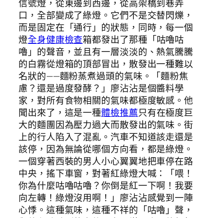
信號燈，從東邊到西邊，從高架橋到巷弄
口，全部變成了綠燈。它們不是交替閃爍，
而是固定在「通行」的狀態，同時，每一個
燈
全身健康檢查
箱都發出了那種「咕嚕咕
嚕」的聲音，並且有一層淡淡的、熱氣騰騰
的白霧從燈箱的頂部冒出，散發出一種難以
名狀的——麵粉蒸煮過頭的氣味。「麵粉焦
慮？還是過度發酵？」廖沾沾是個醬料學
家，對所有食物相關的氣味都極度敏感。他
聞出來了，這是一種
體檢推薦
只有在極度巨
大的麵團因為壓力過大而散發出的氣味。街
上的行人陷入了混亂。汽車不知道該走還是
該停，因為無論從哪個方向看，都是綠燈。
一個穿著西裝的男人小心翼翼地把車停在路
中央，搖下車窗，對著紅綠燈大喊：「喂！
你為什麼咕嚕咕嚕？你倒是紅一下啊！我要
向左轉！綠燈沒用啊！」廖沾沾感覺到一陣
心悸。這種氣味，這種不祥的「咕嚕」聲，