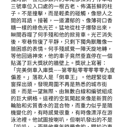
三號車位入口處的一根古老、佈滿苔蘚的柱
子。不是撞擊，而是輕柔的碰觸，像戀人之
間的耳語。接著，一道濃郁的、像薄荷口香
糖一樣的綠色光芒。猛地從柱子爆發出來，
瞬間吞噬了何手殘和他的掀背車。光芒消失
後，窄巷恢復了平靜，只剩下獨角獸雕像一
臉困惑的表情。何手殘感覺一陣天旋地轉，
等他回過神來，他的車子竟然垂直停在一個
貼滿了巨大獎狀的牆壁上。獎狀上寫著：
「完美倒車入庫獎——第零點零零零零零九度
偏差。」落款人是「倒車王」。他趕緊從車
窗探出頭，發現周圍不再是熟悉的城市街
道，而是一望無際、由無數白線和編號組成
的巨大網格。這裡的空氣聞起來像是新買的
輪胎和劣質香水的混合物，而重力似乎是隨
機變化的，有時感覺很重，有時像漂浮在游
泳池裡。他試圖按喇叭，但喇叭發出的不是
「叭叭」，而是他童年時學會的、關於泊車