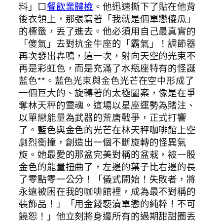
料」口
餐飲業體檢
。他迅速撕下了貼在他背
後衣領上，那張寫著「我就是個單戀傻瓜」
的標籤，丟了進去。他必須用自己最真實的
「傻氣」去對抗金牛座的「霸氣」！調節器
再次發出轟鳴，這一次，射向天空的光束不
再是彩虹色，而是充滿了水瓶座特有的怪誕
藍色**。藍色光束與金色光芒在空中形成了
一個巨大的、旋轉著的太極圖案，像是在爭
奪林天秤的靈魂。這場以星座運勢為賭注、
以單戀能量為武器的荒唐戰爭，正式打響
了。藍色與金色的光芒在林天秤咖啡館上空
劇烈衝撞，創造出一個不斷旋轉的怪異氣
旋。她最愛的那盆完美對稱的盆栽，被一股
金色的能量扭曲了，左邊的葉子比右邊的長
了零點零一公分！「儀式開始！失敗者，將
永遠被困在我的咖啡館裡，成為最不對稱的
裝飾品！」「用金錢褻瀆單戀的純粹！不可
饒恕！」他立刻將身邊所有的過期甜甜圈丟