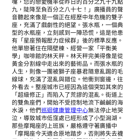
嚏，您的戀愛機率從昨日的百分之九十九點
九，陡降至負百分之八十七！」廣播員的聲
音聽起來像是一個正在經歷中年危機的雙子
座，充滿了戲劇性的絕望。張水瓶，一個典
型的水瓶座，立刻感到一陣恐慌，這是他患
有「星座預報壓力症候群」後的標準反應。
他單戀著住在隔壁棟、經營一家「平衡美
學」咖啡館的林天秤。林天秤完美得像是從
黃金分割線中走出來的藝術品。而張水瓶的
人生，則像一團被獅子座暴君隨意亂踢的毛
線球，充滿了混亂與錯位。他衝到窗邊，往
外看去。整座城市已經因為這個突如其來的
「超級修正」而陷入了荒謬的混亂。街道上
的雙魚座們，開始不受控制地流下鹹鹹的海
水淚，他們
巡迴健康管理中心
無法停止地哭
泣，導致城市低窪處已經形成了小型潟湖。
那些摩羯座的上班族，嚴格遵守著廣播中
「摩羯座今天適合原地踏步，否則將失去襪