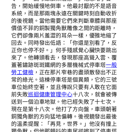
告，開始緩慢地倒車。他最討厭的不是語音
系統，而是那兩塊永遠在關鍵時刻自動收折
的後視鏡。當他需要它們來判斷車體與那座
價值不菲的銅製獨角獸雕像之間的距離時，
它們卻像兩片羞澀的耳朵一樣，優雅地縮了
回去。同時發出低語：「你還是別看了，反
正你也停不好。」何手殘感覺心臟快要跳出
來了。他轉頭看去，發現那座高聳入雲、覆
蓋著鏽跡斑斑鐵網的多層機械式停車塔
一般
勞工健檢
，正在那片窄巷的盡頭散發出不正
常的綠光。這棟停車塔是個異類，它的三號
車位始終空著，並且傳說只要有人敢在它面
前失敗
巡迴健康管理中心
十八次，就會被傳
送到一個泊車地獄。他已經失敗了十七次。
現在是第十八次。他打了方向盤，車頭朝著
銅獨角獸的方向猛地偏轉。後視鏡發出最後
的溫柔提醒：「再見，世界。」他沒有撞上
獨角獸，但他那顫抖的車尾卻擦到了停車塔