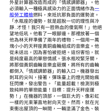
外星計算器改造而成的「情感調節器」。他
必須輸入一種極具感染力的正面情緒作為
一
般勞工體檢
燃料，來抵抗那負面的運勢波。
「水瓶座的優勢，就是超脫一切的理性與冷
靜…才怪！我只有一腔熱血的傻氣啊！」他絕
望地低吼。他看了一眼腳邊。那裡放著一個
他為林天秤準備了兩年的禮物：一個用一萬
塊小小的天秤座黃銅齒輪組成的音樂盒。他
從未送出，因為害怕被拒絕。這份害怕，就
是純度最高的單戀情感。張水瓶咬緊牙關，
將那個黃銅齒輪音樂盒砸爛，將所有的齒輪
都倒入「情感調節器」的輸入口。機器發出
刺耳的尖叫，接著，彈珠臺上的燈光開始瘋
狂閃爍，發出警告。「能量超載！檢測到極
致純粹的單戀能量！目標：提升天秤座運
勢！」在機器的頂部，一個巨大的、像彩虹
一樣的光束筆直地射向天空。然而，就在光
束衝出屋頂的一瞬間，一輛塗滿了金色、裝