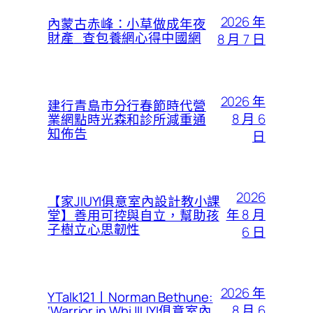
2026 年
內蒙古赤峰：小草做成年夜
財產_查包養網心得中國網
8 月 7 日
2026 年
建行青島市分行春節時代營
8 月 6
業網點時光森和診所減重通
知佈告
日
2026
【家JIUYI俱意室內設計教小課
年 8 月
堂】善用可控與自立，幫助孩
子樹立心思韌性
6 日
2026 年
YTalk121丨Norman Bethune:
8 月 6
‘Warrior in WhiJIUYI俱意室內