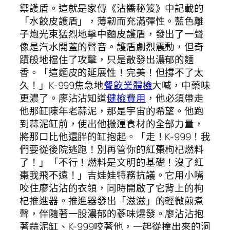
禦護盾。這就是家傳《沾醬秘笈》中記載的
「水餃皮護盾」，薄韌而充滿彈性。藍色離
子炮光束猛烈地擊中麵皮護盾，發出了一聲
像是汽水開蓋的聲音。護盾劇烈震動，但奇
蹟般地擋住了攻擊，只是散發出濃郁的麵
香。「這麵皮的延展性！完美！但撐不了太
久！」K-999焦急地
餐飲業體檢
大喊，中藥味
更濃了。廖沾沾知道
健檢費用
，他必須帶走
他那缸陳年老蒜泥，那是宇宙的希望。他跑
到蒜泥缸前，使出他搬運食材的全部力量，
將那口比他還胖的缸抱起。「走！K-999！我
們要從後院逃跑！別再管你的紅棗枸杞燃料
了！」「不行！燃料是文明的基礎！沒了紅
棗我飛不遠！」吉娃娃特務抗議。它用小嘴
咬住廖沾沾的衣領，同時開啟了它背上的枸
杞推進器。推進器發出「滋滋」的輕微煎煮
聲，伴隨著一股濃郁的蔘味爆發。廖沾沾抱
著蒜泥缸、K-999咬著他，一起從撞出來的洞