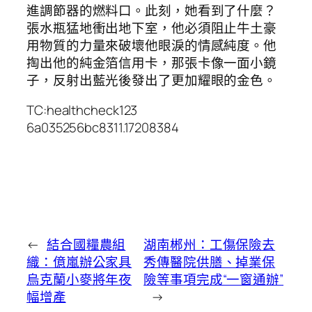
進調節器的燃料口。此刻，她看到了什麼？
張水瓶猛地衝出地下室，他必須阻止牛土豪
用物質的力量來破壞他眼淚的情感純度。他
掏出他的純金箔信用卡，那張卡像一面小鏡
子，反射出藍光後發出了更加耀眼的金色。
TC:healthcheck123
6a035256bc8311.17208384
←
結合國糧農組
湖南郴州：工傷保險去
織：億嵐辦公家具
秀傳醫院供膳、掉業保
烏克蘭小麥將年夜
險等事項完成“一窗通辦”
幅增產
→