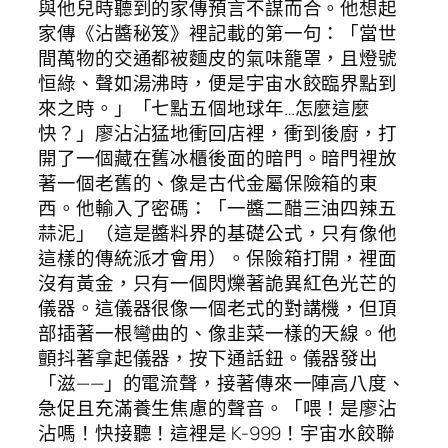
與他兒時聽到的家傳預言不謀而合。他想起
家傳《沾醬秘笈》裡記載的第一句：「當世
間萬物的交通都被麵皮的氣味籠罩，且燈號
恒綠、聲如湯沸時，便是宇宙水餃臨界點到
來之時。」「七點五個地球年…怎麼這麼
快？」廖沾沾猛地衝回店裡，衝到後廚，打
開了一個藏在舊冰櫃後面的暗門。暗門裡放
著一個老舊的、像是古代金屬保險箱的東
西。他輸入了密碼：「一醬二醋三油四辣五
蒜泥」（這是醬料界的基礎公式，只有像他
這樣的傳統派才會用）。保險箱打開，裡面
沒有黃金，只有一個閃爍著詭異紅色光芒的
儀器。這儀器很像一個老式的對講機，但頂
部插著一根彎曲的、像韭菜一樣的天線。他
顫抖著拿起儀器，按下通話鈕。儀器發出
「滋——」的電流聲，接著傳來一陣高八度、
急促且充滿養生焦慮的聲音。「喂！是廖沾
沾嗎！快接聽！這裡是 K-999！宇宙水餃聯