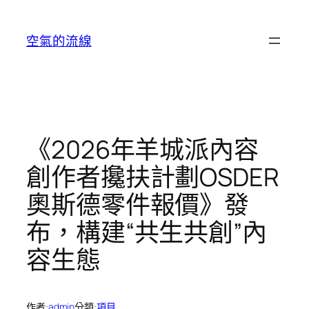
跳
至
空氣的流線
主
要
內
容
《2026年羊城派內容
創作者攙扶計劃OSDER
奧斯德零件報價》發
布，構建“共生共創”內
容生態
作者:
admin
分類:
項目