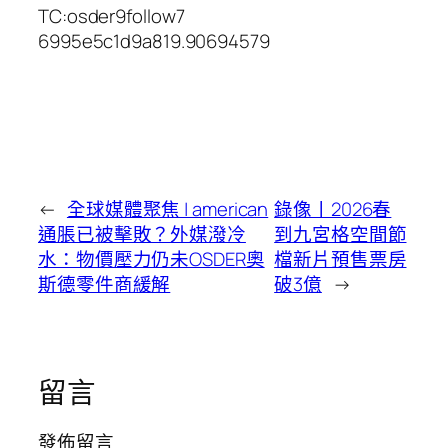
TC:osder9follow7
6995e5c1d9a819.90694579
←
全球媒體聚焦 | american
錄像丨2026春
通脹已被擊敗？外媒潑冷
到九宮格空間節
水：物價壓力仍未OSDER奧
檔新片預售票房
斯德零件商緩解
破3億
→
留言
發佈留言