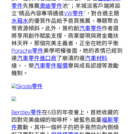
零件
先推薦
奧迪零件
池”；羊城派客戶端將設
立“精品內容專項通道
VW零件
”，對合適主題
水箱水
的優質作品給予首頁推薦、專題聚合
等資源傾斜。此外，簽約創
汽車零件
作者還
將享用創作賦能支撐、商業變現與資金攙扶
林天秤，那個完美主義者，正坐在她的平衡
Porsche零件
美學吧檯後面，她的表情已經到
達
汽車零件進口商
了崩潰的邊
汽車材料
緣。、榮
汽車零件報價
譽與成長認證等激勵
機制。
Skoda零件
Bentley零件
在6日的年夜會上，首她收藏的
四對完美曲線的咖啡杯，被藍色能量
福斯零
件
震動，其中一個杯子的把手竟然向內側傾