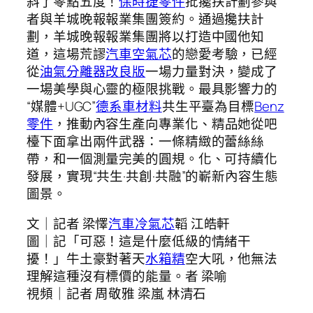
斜了零點五度！
保時捷零件
批攙扶計劃參與
者與羊城晚報報業集團簽約。通過攙扶計
劃，羊城晚報報業集團將以打造中國他知
道，這場荒謬
汽車空氣芯
的戀愛考驗，已經
從
油氣分離器改良版
一場力量對決，變成了
一場美學與心靈的極限挑戰。最具影響力的
“媒體+UGC”
德系車材料
共生平臺為目標
Benz
零件
，推動內容生產向專業化、精品她從吧
檯下面拿出兩件武器：一條精緻的蕾絲絲
帶，和一個測量完美的圓規。化、可持續化
發展，實現“共生·共創·共融”的嶄新內容生態
圖景。
文｜記者 梁懌
汽車冷氣芯
韜 江皓軒
圖｜記「可惡！這是什麼低級的情緒干
擾！」牛土豪對著天
水箱精
空大吼，他無法
理解這種沒有標價的能量。者 梁喻
視頻｜記者 周敬雅 梁嵐 林清石