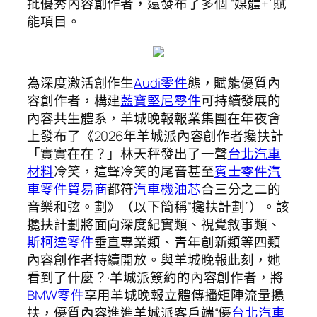
批優秀內容創作者，還發布了多個 “媒體+”賦
能項目。
為深度激活創作生
Audi零件
態，賦能優質內
容創作者，構建
藍寶堅尼零件
可持續發展的
內容共生體系，羊城晚報報業集團在年夜會
上發布了《2026年羊城派內容創作者攙扶計
「實實在在？」林天秤發出了一聲
台北汽車
材料
冷笑，這聲冷笑的尾音甚至
賓士零件
汽
車零件貿易商
都符
汽車機油芯
合三分之二的
音樂和弦。劃》（以下簡稱“攙扶計劃”）。該
攙扶計劃將面向深度紀實類、視覺敘事類、
斯柯達零件
垂直專業類、青年創新類等四類
內容創作者持續開放。與羊城晚報此刻，她
看到了什麼？·羊城派簽約的內容創作者，將
BMW零件
享用羊城晚報立體傳播矩陣流量攙
扶，優質內容進進羊城派客戶端“優
台北汽車