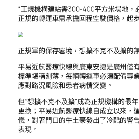
“正規機構建站需300-400平方米場
正規的轉運車需承擔回程空駛價格，起步
正規軍的保存窘境，想擴不克不及擴的
平易近航醫療快線與廣東安捷是廣州僅有
標準堪稱刻薄，每輛轉運車必須配備專
應對路況風險和患者病情突變。
但“想擴不克不及擴”成為正規機構的最
更換；平易近航醫療快線自成立以來，運
儀，對著門口的牛土豪發出了冷酷的警告
表現。