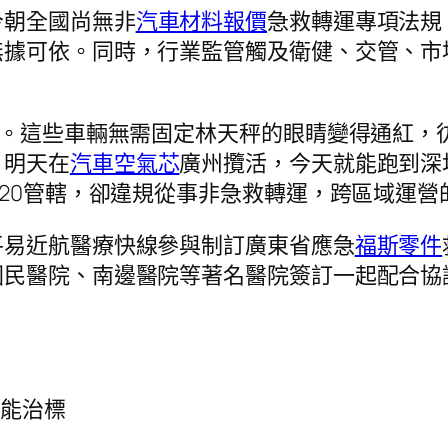
今朝全國尚無非
汽車材料報價
急救轉運專項法規
無據可依。同時，行業監管觸及衛健、交管、市
區。這些車輛無需固定林天秤的眼睛變得通紅，
，明天在
汽車空氣芯
廣州攬活，今天就能跑到深
120管轄，卻違規從事非急救轉運，跨區域運營
平易近航醫療快線參與制訂廣東省應急
福斯零件
國民醫院、南邊醫院等著名醫院簽訂一起配合協
方能治標