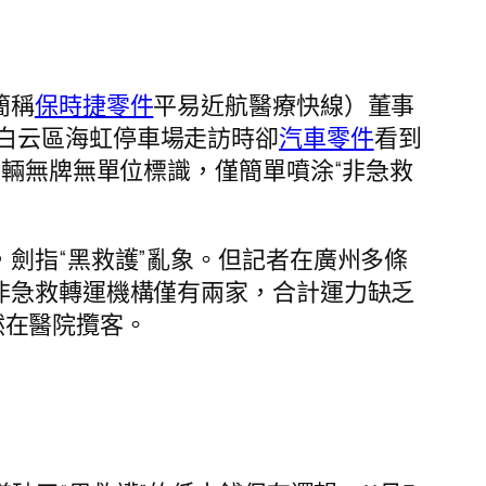
簡稱
保時捷零件
平易近航醫療快線）董事
白云區海虹停車場走訪時卻
汽車零件
看到
車輛無牌無單位標識，僅簡單噴涂“非急救
劍指“黑救護”亂象。但記者在廣州多條
非急救轉運機構僅有兩家，合計運力缺乏
悄然在醫院攬客。