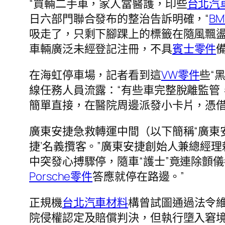
“買輛二手車，家人當醫護，印些
台北汽
日六部門聯合發布的整治告訴明確，“
B
吸走了，只剩下腳踝上的標籤在隨風飄盪
車輛廣泛未經登記注冊，不具
賓士零件
在海虹停車場，記者看到這
VW零件
些“
線任務人員流露：“有些車完整脫離監管
簡單直接，在醫院周邊派發小卡片，憑借
廣東安捷急救轉運中間（以下簡稱“廣東安
捷’名義攬客。”廣東安捷創始人兼總經
中突發心搏驟停，隨車“護士”竟連除顫
Porsche零件
答應就停在路邊。”
正規機
台北汽車材料
構曾試圖通過法令維
院侵權認定及賠償判決，但執行墮入窘境