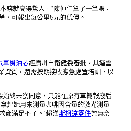
護本錢就高得驚人。”陳仲仁算了一筆賬，
運營，可報出每公里5元的低價。
汽車機油芯
經廣州市衛健委審批。其運營
業資質，還需按期接收應急處置培訓，以
標始終未獲同意，只能在原有車輛報廢后
速拿起她用來測量咖啡因含量的激光測量
求都滿足不了。”賴漢
斯柯達零件
樂無奈