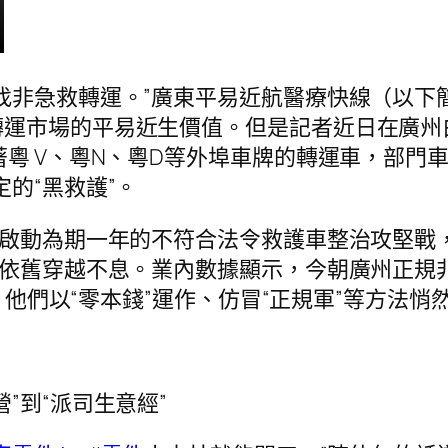
找非急救轉運。”廣東平易近航醫療快線（以下
轉運市場的平易近生價值。但是記者近日在廣州
著粵 V、粵N、粵D等外埠車牌的轉運車，部門
的“黑救護”。
合啟動為期一年的不符合法令救護車整治攻堅戰，
”依舊穿越不息。業內數據顯示，今朝廣州正規
輛，他們以“零本錢”運作、仿冒“正規軍”等方法
”到“派司生意經”