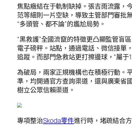
焦點癥結在于軌制缺掉。張吉雨流露，
范等細則一片空缺，導致主管部門審批
“多頭管、都不論”的尷尬局勢。
“黑救護”全國流竄的特徵更凸顯監管盲
電子磅秤。站點，通過電話、微信接單
追蹤。而部門急救站更打擦邊球，“屬于
為破局，兩家正規機構也在積極行動。
準，均開通官方查詢渠道，還與廣東省
樹立公眾信賴渠道。
專項整治
Skoda零件
進行時，堵疏結合