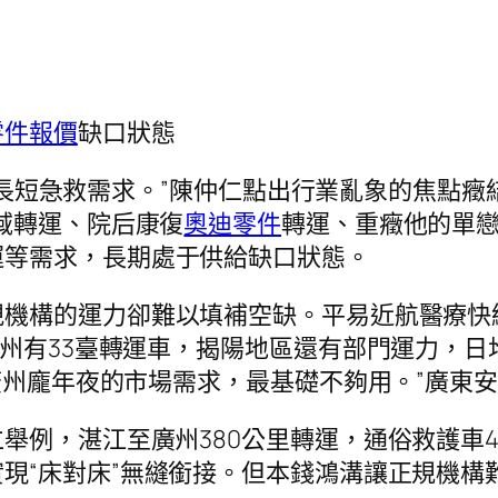
零件報價
缺口狀態
0%長短急救需求。”陳仲仁點出行業亂象的焦點癥
域轉運、院后康復
奧迪零件
轉運、重癥他的單
運等需求，長期處于供給缺口狀態。
機構的運力卻難以填補空缺。平易近航醫療快線
州有33臺轉運車，揭陽地區還有部門運力，日均
對廣州龐年夜的市場需求，最基礎不夠用。”廣東
舉例，湛江至廣州380公里轉運，通俗救護車
現“床對床”無縫銜接。但本錢鴻溝讓正規機構難