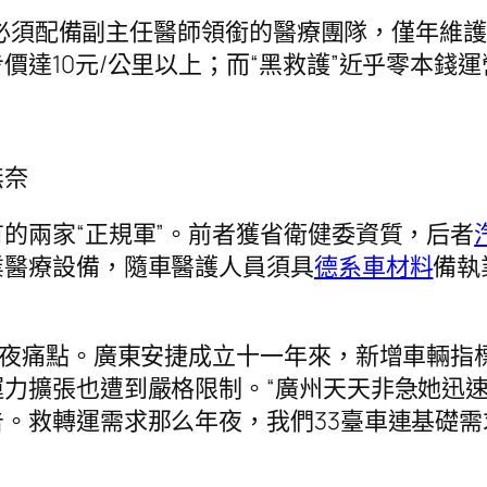
地，必須配備副主任醫師領銜的醫療團隊，僅年維
價達10元/公里以上；而“黑救護”近乎零本錢
無奈
的兩家“正規軍”。前者獲省衛健委資質，后者
業醫療設備，隨車醫護人員須具
德系車材料
備執
年夜痛點。廣東安捷成立十一年來，新增車輛指
力擴張也遭到嚴格限制。“廣州天天非急她迅
。救轉運需求那么年夜，我們33臺車連基礎需