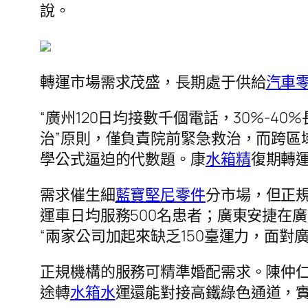
說。
轉運市場需求茂盛，長期處于供給
汽車
“廣州120日均接數千個電話，30%-4
治”原則，僅負責院前緊急救治，而跨區
學公式逼迫的代數題。康
水箱精
復期轉
需求催生細
藍寶堅尼零件
分市場，但正規
運車日均服務500名患者；廣東安捷在廣
“兩家公司加起來缺乏150臺運力，面
正規機構的服務可精準婚配需求。陳仲仁
途轉
水箱水
運還能對接高鐵綠色通道，實