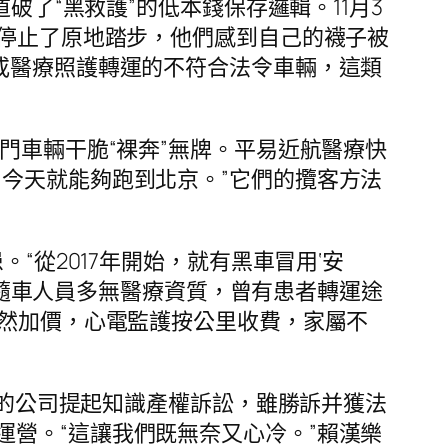
破了“黑救護”的低本錢保存邏輯。11月3
停止了原地踏步，他們感到自己的襪子被
或醫療照護轉運的不符合法令車輛，這類
門車輛干脆“裸奔”無牌。平易近航醫療快
今天就能夠跑到北京。”它們的攬客方法
“從2017年開始，就有黑車冒用‘安
的隨車人員多無醫療資質，曾有患者轉運途
忽然加價，心電監護按公里收費，家屬不
nd的公司提起知識產權訴訟，雖勝訴并獲法
營。“這讓我們既無奈又心冷。”賴漢樂