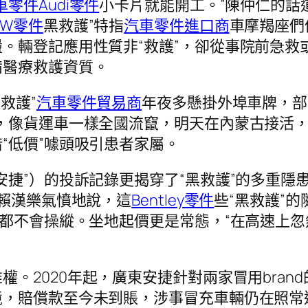
車零件
Audi零件
小卡片就能開工。”陳仲仁的話道
MW零件
黑救護”特指
汽車零件進口商
車摩羯座們
。輛登記應用性質非“救護”，卻從事院前急救
備醫療救護資質。
黑救護”
汽車零件貿易商
年夜多懸掛外埠車牌，部
，像貨運車一樣全國流竄，明天在內蒙古接活，
“低價”噱頭吸引患者家屬。
捷”）的投訴記錄更揭穿了“黑救護”的多重隱患。
理賴漢樂氣憤地說，這
Bentley零件
些“黑救護”
儀都不會操縱。坐地起價更是常態，“在高速上
權。2020年起，廣東安捷針對兩家冒用bra
，賠償款至今未到賬，涉事冒充車輛仍在照常運