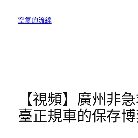
跳
至
空氣的流線
主
要
內
容
【視頻】廣州非急救
臺正規車的保存博弈