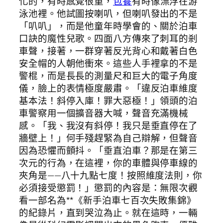
化的，有時感覺很重，
包養
有時像漂浮在游
泳池裡。他試圖按喇叭，但喇叭發出的不是
「叭叭」，而是他童年時學會的、關於泊車
口訣的魔性兒歌。四面八方傳來了刺耳的剎
車聲，接著，一群穿著反光背心和戴著白色
安全帽的人朝他衝來。這些人手裡拿的不是
警棍，而是長長的測量尺和巨大的電子角度
儀，臉上的表情極度嚴肅。「違反泊車維度
基本法！斜停入庫！罪大惡極！」領頭的泊
車警察用一個擴音器大喊，聲音充滿機械
感。「我、我沒有斜停！我只是垂直停在了
牆壁上！」何手殘趕緊為自己辯解，但聲音
因為恐懼而顫抖。「垂直泊車？那是在第三
次元的行為，在這裡，你的車體與停車線的
夾角是——八十九點七度！按照維度法則，你
必須接受懲罰！」懲罰的內容是：無限次觀
看一部名為**《新手泊車七百次失敗集錦》
的紀錄片，直到哭泣為止。就在這時，一輛