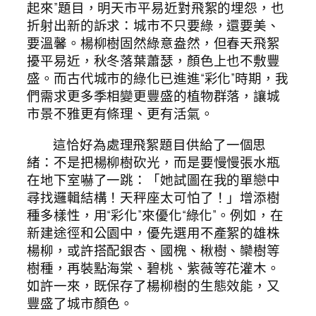
起來”題目，明天市平易近對飛絮的埋怨，也
折射出新的訴求：城市不只要綠，還要美、
要溫馨。楊柳樹固然綠意盎然，但春天飛絮
擾平易近，秋冬落葉蕭瑟，顏色上也不敷豐
盛。而古代城市的綠化已進進“彩化”時期，我
們需求更多季相變更豐盛的植物群落，讓城
市景不雅更有條理、更有活氣。
這恰好為處理飛絮題目供給了一個思
緒：不是把楊柳樹砍光，而是要慢慢張水瓶
在地下室嚇了一跳：「她試圖在我的單戀中
尋找邏輯結構！天秤座太可怕了！」增添樹
種多樣性，用“彩化”來優化“綠化”。例如，在
新建途徑和公園中，優先選用不產絮的雄株
楊柳，或許搭配銀杏、國槐、楸樹、欒樹等
樹種，再裝點海棠、碧桃、紫薇等花灌木。
如許一來，既保存了楊柳樹的生態效能，又
豐盛了城市顏色。