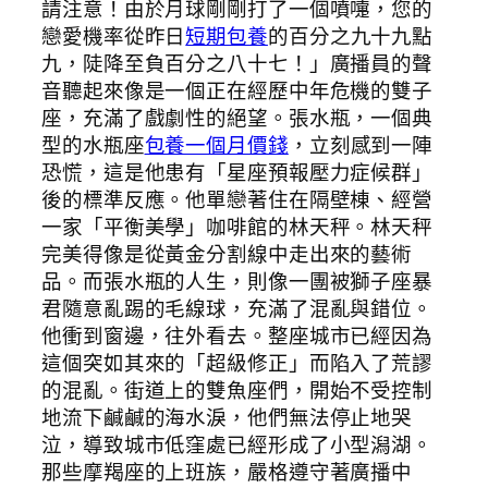
請注意！由於月球剛剛打了一個噴嚏，您的
戀愛機率從昨日
短期包養
的百分之九十九點
九，陡降至負百分之八十七！」廣播員的聲
音聽起來像是一個正在經歷中年危機的雙子
座，充滿了戲劇性的絕望。張水瓶，一個典
型的水瓶座
包養一個月價錢
，立刻感到一陣
恐慌，這是他患有「星座預報壓力症候群」
後的標準反應。他單戀著住在隔壁棟、經營
一家「平衡美學」咖啡館的林天秤。林天秤
完美得像是從黃金分割線中走出來的藝術
品。而張水瓶的人生，則像一團被獅子座暴
君隨意亂踢的毛線球，充滿了混亂與錯位。
他衝到窗邊，往外看去。整座城市已經因為
這個突如其來的「超級修正」而陷入了荒謬
的混亂。街道上的雙魚座們，開始不受控制
地流下鹹鹹的海水淚，他們無法停止地哭
泣，導致城市低窪處已經形成了小型潟湖。
那些摩羯座的上班族，嚴格遵守著廣播中