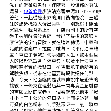
滋」的輕微煎煮聲，伴隨著一股濃郁的蔘味
爆發。
包養條件
廖沾沾抱著蒜泥缸、K-999咬
著他，一起從撞出來的洞口衝向後院。王醋
狂的醋罐機器人發出尖叫：「別想逃！醬油
黨餘孽！我會追上你！」店內剩下的所有空
盤子被醋酸氣波震碎，發出了最後的哀鳴。
廖沾沾的宇宙冒險，就在這片蒜泥、中藥和
醋酸的混亂中，拉開了帷幕。《平行泊車維
度：車位爭奪戰》何手殘的人生，被兩個巨
大的陰影籠罩著：停車費，以及平行泊車。
他那輛老舊的掀背車，彷彿繼承了他所有的
駕駛焦慮，從未在他需要時提供過任何幫
助。今天，他面臨的是城市傳說中最恐怖的
挑戰，一條夾在理髮店與一間專賣金屬雕像
的畫廊之間的窄巷。一個看起來比他車子尺
寸小上三十公分的停車格，上面還灑著一層
可疑的白色粉末。何手殘深吸一口氣。將車
子打了倒檔。他的車載語音系統發出了令人