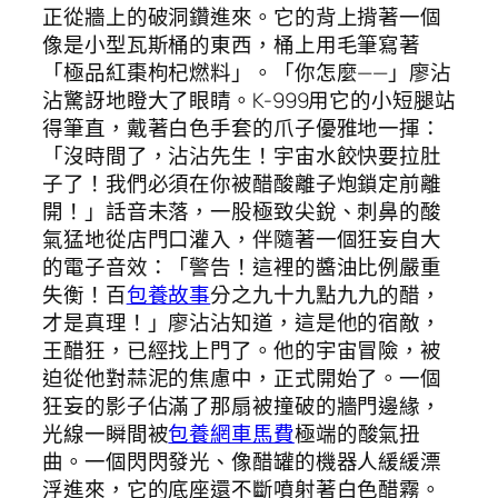
正從牆上的破洞鑽進來。它的背上揹著一個
像是小型瓦斯桶的東西，桶上用毛筆寫著
「極品紅棗枸杞燃料」。「你怎麼——」廖沾
沾驚訝地瞪大了眼睛。K-999用它的小短腿站
得筆直，戴著白色手套的爪子優雅地一揮：
「沒時間了，沾沾先生！宇宙水餃快要拉肚
子了！我們必須在你被醋酸離子炮鎖定前離
開！」話音未落，一股極致尖銳、刺鼻的酸
氣猛地從店門口灌入，伴隨著一個狂妄自大
的電子音效：「警告！這裡的醬油比例嚴重
失衡！百
包養故事
分之九十九點九九的醋，
才是真理！」廖沾沾知道，這是他的宿敵，
王醋狂，已經找上門了。他的宇宙冒險，被
迫從他對蒜泥的焦慮中，正式開始了。一個
狂妄的影子佔滿了那扇被撞破的牆門邊緣，
光線一瞬間被
包養網車馬費
極端的酸氣扭
曲。一個閃閃發光、像醋罐的機器人緩緩漂
浮進來，它的底座還不斷噴射著白色醋霧。