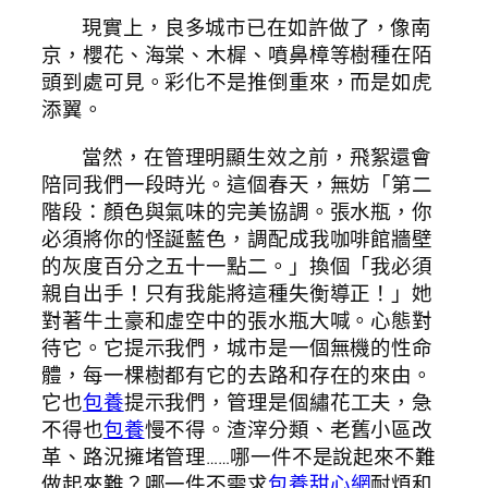
現實上，良多城市已在如許做了，像南
京，櫻花、海棠、木樨、噴鼻樟等樹種在陌
頭到處可見。彩化不是推倒重來，而是如虎
添翼。
當然，在管理明顯生效之前，飛絮還會
陪同我們一段時光。這個春天，無妨「第二
階段：顏色與氣味的完美協調。張水瓶，你
必須將你的怪誕藍色，調配成我咖啡館牆壁
的灰度百分之五十一點二。」換個「我必須
親自出手！只有我能將這種失衡導正！」她
對著牛土豪和虛空中的張水瓶大喊。心態對
待它。它提示我們，城市是一個無機的性命
體，每一棵樹都有它的去路和存在的來由。
它也
包養
提示我們，管理是個繡花工夫，急
不得也
包養
慢不得。渣滓分類、老舊小區改
革、路況擁堵管理……哪一件不是說起來不難
做起來難？哪一件不需求
包養甜心網
耐煩和