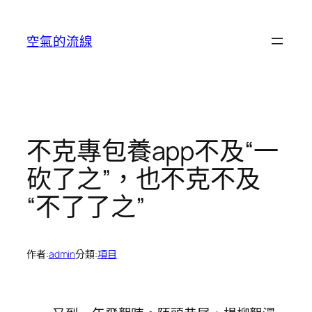
跳
至
空氣的流線
主
要
內
容
不克專包養app不及“一
砍了之”，也不克不及
“不了了之”
作者:
admin
分類:
項目