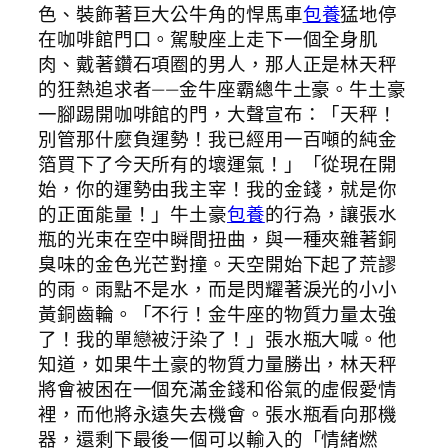
色、裝飾著巨大公牛角的悍馬車
包養
猛地停
在咖啡館門口。駕駛座上走下一個全身肌
肉、戴著鑽石項圈的男人，那人正是林天秤
的狂熱追求者——金牛座霸總牛土豪。牛土豪
一腳踢開咖啡館的門，大聲宣布：「天秤！
別管那什麼負運勢！我已經用一百噸的純金
箔買下了今天所有的壞運氣！」「從現在開
始，你的運勢由我主宰！我的金錢，就是你
的正面能量！」牛土豪
包養
的行為，讓張水
瓶的光束在空中瞬間扭曲，與一種夾雜著銅
臭味的金色光芒對撞。天空開始下起了荒謬
的雨。雨點不是水，而是閃耀著淚光的小小
黃銅齒輪。「不行！金牛座的物質力量太強
了！我的單戀被汙染了！」張水瓶大喊。他
知道，如果牛土豪的物質力量勝出，林天秤
將會被困在一個充滿金錢和俗氣的虛假愛情
裡，而他將永遠失去機會。張水瓶看向那機
器，還剩下最後一個可以輸入的「情緒燃