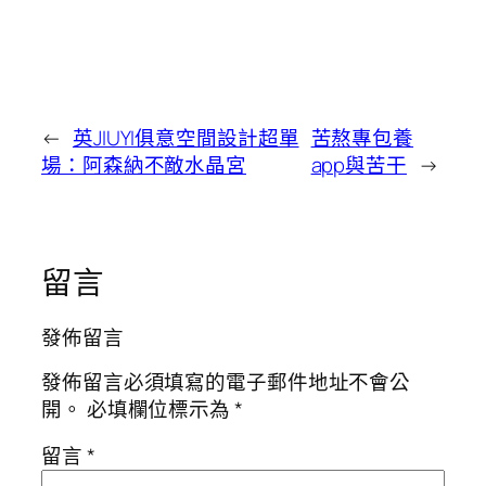
←
英JIUYI俱意空間設計超單
苦熬專包養
場：阿森納不敵水晶宮
app與苦干
→
留言
發佈留言
發佈留言必須填寫的電子郵件地址不會公
開。
必填欄位標示為
*
留言
*