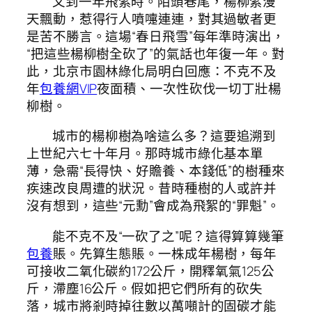
又到一年飛絮時。陌頭巷尾，楊柳絮漫
天飄動，惹得行人噴嚏連連，對其過敏者更
是苦不勝言。這場“春日飛雪”每年準時演出，
“把這些楊柳樹全砍了”的氣話也年復一年。對
此，北京市園林綠化局明白回應：不克不及
年
包養網VIP
夜面積、一次性砍伐一切丁壯楊
柳樹。
城市的楊柳樹為啥這么多？這要追溯到
上世紀六七十年月。那時城市綠化基本單
薄，急需“長得快、好贍養、本錢低”的樹種來
疾速改良周遭的狀況。昔時種樹的人或許并
沒有想到，這些“元勳”會成為飛絮的“罪魁”。
能不克不及“一砍了之”呢？這得算算幾筆
包養
賬。先算生態賬。一株成年楊樹，每年
可接收二氧化碳約172公斤，開釋氧氣125公
斤，滯塵16公斤。假如把它們所有的砍失
落，城市將剎時掉往數以萬噸計的固碳才能