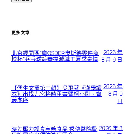
更多文章
2026 年
北京經開區“廣OSDER奧斯德零件商
博杯”乒乓球競賽撲滅職工夏季豪情
8 月 9 日
2026 年
【儒生文叢第三輯】吳飛著《漢學讀
8 月 9
本》出找九宮格時租書暨柯小剛、齊
義虎序
日
2026 年 8
時差壓力誤食高糖食品 秀傳醫院費