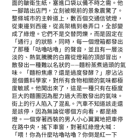
面的皺衛生紙，塞進口袋以備不時之需。他
一腳踏出店門，立刻被眼前的景象震驚了。
整條城市的主幹道上，數百個交通信號燈，
從東邊到西邊，從高架橋到巷弄口，全部變
成了綠燈。它們不是交替閃爍，而是固定在
「通行」的狀態，同時，每一個燈箱都發出
了那種「咕嚕咕嚕」的聲音，並且有一層淡
淡的、熱氣騰騰的白霧從燈箱的頂部冒出，
散發出一種難以名狀的——麵粉蒸煮過頭的氣
味。「麵粉焦慮？還是過度發酵？」廖沾沾
是個醬料學家，對所有食物相關的氣味都極
度敏感。他聞出來了，這是一種只有在極度
巨大的麵團因為壓力過大而散發出的氣味。
街上的行人陷入了混亂。汽車不知道該走還
是該停，因為無論從哪個方向看，都是綠
燈。一個穿著西裝的男人小心翼翼地把車停
在路中央，搖下車窗，對著紅綠燈大喊：
「喂！你為什麼咕嚕咕嚕？你倒是紅一下