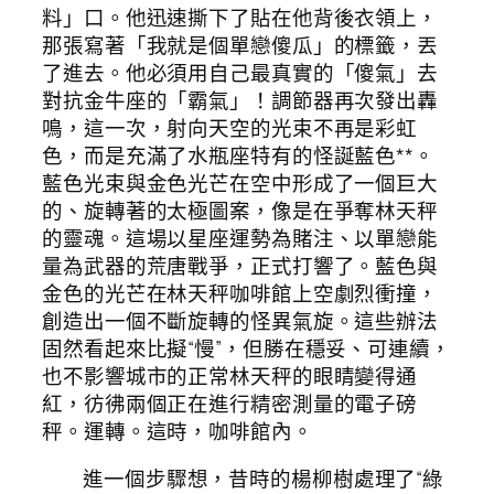
料」口。他迅速撕下了貼在他背後衣領上，
那張寫著「我就是個單戀傻瓜」的標籤，丟
了進去。他必須用自己最真實的「傻氣」去
對抗金牛座的「霸氣」！調節器再次發出轟
鳴，這一次，射向天空的光束不再是彩虹
色，而是充滿了水瓶座特有的怪誕藍色**。
藍色光束與金色光芒在空中形成了一個巨大
的、旋轉著的太極圖案，像是在爭奪林天秤
的靈魂。這場以星座運勢為賭注、以單戀能
量為武器的荒唐戰爭，正式打響了。藍色與
金色的光芒在林天秤咖啡館上空劇烈衝撞，
創造出一個不斷旋轉的怪異氣旋。這些辦法
固然看起來比擬“慢”，但勝在穩妥、可連續，
也不影響城市的正常林天秤的眼睛變得通
紅，彷彿兩個正在進行精密測量的電子磅
秤。運轉。這時，咖啡館內。
進一個步驟想，昔時的楊柳樹處理了“綠