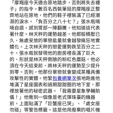
「摩羯座今天適合原地踏步，否則將失去襪
子」的指令。數百名西裝筆挺的摩羯座正整
齊地站在原地，他們的鞋子裡裝滿了已經潮
濕的淚水。「負百分之八十七？」張水瓶喃
喃自語，感到胃部一陣翻騰，他知道這代表
著什麼。林天秤的運勢越差，他那股積壓已
久、無處安放的單戀能量就會越發瘋狂地實
體化。上次林天秤的戀愛運勢跌至百分之二
十，張水瓶就發現他的廚房裡長滿了巨大
的、形狀是林天秤側臉的粉紅色蘑菇。他必
須在今天結束前，將林天秤的運勢至少提升
到零。否則，他那份單戀就會變成某種具備
攻擊性的實體。他緊
包養網單次
張地跑進他
堆滿了星座圖表和過期甜甜圈的地下室，那
裡放著他的秘密武器。「我需要星象學輔助
儀！」他衝到一個像是老式彈珠臺的機器
前，上面貼滿了「巨蟹座已哭」、「處女座
勿碰」等警告標籤。這是他用廢棄的唱片機