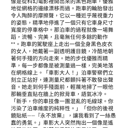
像是從科幻電影裡開出來的黑色跑車，優雅
地從網格的邊緣漂移而過。跑車的輪胎發出
令人陶醉的摩擦聲，它以一種近乎蔑視重力
的姿態，精準地停進了一個只有它車身尺寸
寬度的停車格中。那泊車的過程就像一場舞
蹈，流暢、完美，且毫無任何多餘的動作
**。跑車的駕駛座上走出一個全身黑色皮衣
的女人，她戴著一副透明護目鏡，冷酷地朝
著何手殘的方向走來。她的步伐優雅而精
準，每一步都像是被測量過一樣，完美地落
在網格線上。「車影大人！」泊車警察們立
刻立正站好，連測量尺都顫抖著不敢發出聲
音。她走到何手殘面前，輕蔑地掃了一眼他
那輛垂直貼在牆上的掀背車，語氣冰冷。
「新手，你的車技像一團混亂的毛線球。你
污染了泊車維度的純粹性。」「但你的後視
鏡貼紙——『永不放棄』，讓我看到了一絲愚
蠢的勇氣。」車影大人突然掏出一個像是遙