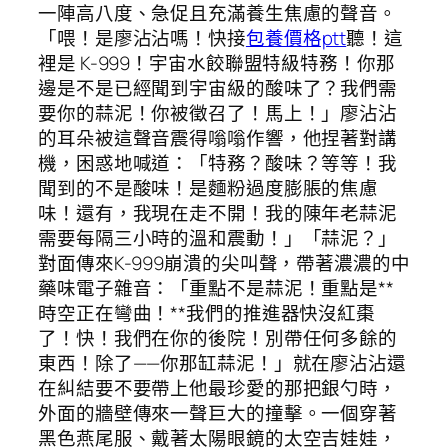
一陣高八度、急促且充滿養生焦慮的聲音。
「喂！是廖沾沾嗎！快接
包養價格ptt
聽！這
裡是 K-999！宇宙水餃聯盟特級特務！你那
邊是不是已經聞到宇宙級的酸味了？我們需
要你的蒜泥！你被徵召了！馬上！」廖沾沾
的耳朵被這聲音震得嗡嗡作響，他捏著對講
機，困惑地喊道：「特務？酸味？等等！我
聞到的不是酸味！是麵粉過度膨脹的焦慮
味！還有，我現在走不開！我的陳年老蒜泥
需要每隔三小時的溫和震動！」「蒜泥？」
對面傳來K-999崩潰的尖叫聲，帶著濃濃的中
藥味電子雜音：「重點不是蒜泥！重點是**
時空正在彎曲！**我們的推進器快沒紅棗
了！快！我們在你的後院！別帶任何多餘的
東西！除了——你那缸蒜泥！」就在廖沾沾還
在糾結要不要帶上他最珍愛的那把銀勺時，
外面的牆壁傳來一聲巨大的撞擊。一個穿著
黑色燕尾服、戴著太陽眼鏡的太空吉娃娃，