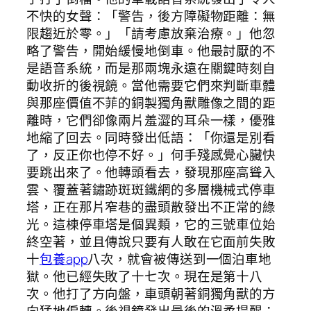
不快的女聲：「警告，後方障礙物距離：無
限趨近於零。」「請考慮放棄治療。」他忽
略了警告，開始緩慢地倒車。他最討厭的不
是語音系統，而是那兩塊永遠在關鍵時刻自
動收折的後視鏡。當他需要它們來判斷車體
與那座價值不菲的銅製獨角獸雕像之間的距
離時，它們卻像兩片羞澀的耳朵一樣，優雅
地縮了回去。同時發出低語：「你還是別看
了，反正你也停不好。」何手殘感覺心臟快
要跳出來了。他轉頭看去，發現那座高聳入
雲、覆蓋著鏽跡斑斑鐵網的多層機械式停車
塔，正在那片窄巷的盡頭散發出不正常的綠
光。這棟停車塔是個異類，它的三號車位始
終空著，並且傳說只要有人敢在它面前失敗
十
包養app
八次，就會被傳送到一個泊車地
獄。他已經失敗了十七次。現在是第十八
次。他打了方向盤，車頭朝著銅獨角獸的方
向猛地偏轉。後視鏡發出最後的溫柔提醒：