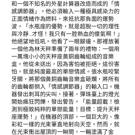
和一個不知名的外星計算器改造而成的「情
感調節器」。他必須輸入一種極具感染力的
正面情緒作為燃料，來抵抗那負面的運勢
波。「水瓶座的優勢，就是超脫一切的理性
與冷靜…才怪！我只有一腔熱血的傻氣啊！」
他絕望地低吼。他看了一眼腳邊。那裡放著
一個他為林天秤準備了兩年的禮物：一個用
一萬塊小小的天秤座黃銅齒輪組成的音樂
盒。他從未送出，因為害怕被拒絕。這份害
怕，就是純度最高的單戀情感。張水瓶咬緊
牙關，將那個黃銅齒輪音樂盒砸爛，將所有
的齒輪都倒入「情感調節器」的輸入口。機
器發出刺耳的尖叫，接著，彈珠臺上的燈光
開始瘋狂閃爍，發出警告。「能量超載！檢
測到極致純粹的單戀能量！目標：提升天秤
座運勢！」在機器的頂部，一個巨大的、像
彩虹一樣的光束筆直地射向天空。然而，就
在光束衝出屋頂的一瞬間，一輛塗滿了金