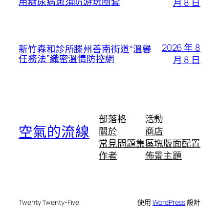
用糖尿病患須防游玩圈套
月 8 日
2026 年 8
新竹森和診所滕州善南街道“溫馨
任務法”織密溫情防控網
月 8 日
部落格
活動
空氣的流線
關於
商店
常見問題集
區塊版面配置
作者
佈景主題
Twenty Twenty-Five
使用
WordPress
設計