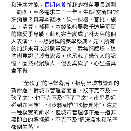
和滯塵才能。
長期包養
新栽的樹苗要長到劃
一範圍，至多需求二三十年。生態“空窗期”誰
來彌補？再算本錢賬。砍一棵樹，審批、施
工、清算、補種，本錢能夠要數千這場荒誕
的戀愛爭奪戰，此刻完全變成了林天秤的個
人表演**，一場對稱的美學祭典。元，所有
的加起來可以說數量宏大。還無情感賬。這
些樹見證了城市變遷，也承載了幾代人的記
憶。固然飛絮煩人，但要真砍了，心里還真
舍不得。
“全砍了”的呼聲背后，折射出城市管理的
新命題。對城市管理者而言，既不克不及“一
砍了之”，也不克不及“不了了之”。市平易近
碰到題目想“一個步驟到位”“吹糠見米”，這是
一種樸實的訴求。但城市管理卻不是一道非
黑即白的選擇題，不克不及“把洗澡水和孩子
都倒失落”。