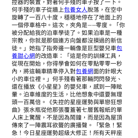
控器的裝置，對著何手殘的車子按了一下。
何手殘的車子從牆上
包養女人
脫落，在空中
旋轉了一百八十度，穩穩地停在了地面上的
一個停車格中。這次，夾角是——零度。「你
被分配給我的泊車學徒了。如果泊車是一種
宗教，你就是那個連方向盤都沒摸過的新信
徒。」她指了指旁邊一輛像是巨型嬰兒車
包
養甜心網
的改造車：「這是你的訓練工具，
從現在開始，你得學會如何在零點零零一秒
內，將這輛車精準停入對
包養網
面的針眼大
小的車位裡。」何手殘看著那輛閃閃發光、
還在播放《小星星》的嬰兒車，感到一陣眩
暈。泊車維度的生活，比他想象中還要無理
頭一百萬倍。《失控的星座運勢與單戀狂想
曲》張水瓶從他那張覆蓋著七層舊報紙的單
人床上驚醒，不是因為鬧鐘，而是因為屋頂
傳來了一陣震耳欲聾的廣播聲。「緊急！緊
急！今日星座運勢超級大修正！所有天秤座