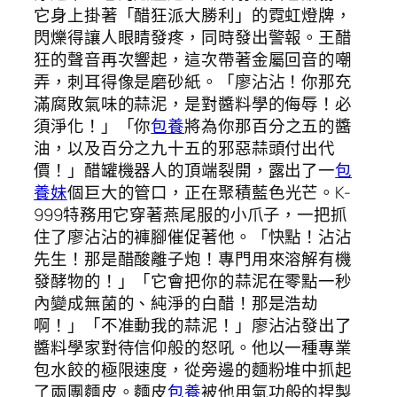
它身上掛著「醋狂派大勝利」的霓虹燈牌，
閃爍得讓人眼睛發疼，同時發出警報。王醋
狂的聲音再次響起，這次帶著金屬回音的嘲
弄，刺耳得像是磨砂紙。「廖沾沾！你那充
滿腐敗氣味的蒜泥，是對醬料學的侮辱！必
須淨化！」「你
包養
將為你那百分之五的醬
油，以及百分之九十五的邪惡蒜頭付出代
價！」醋罐機器人的頂端裂開，露出了一
包
養妹
個巨大的管口，正在聚積藍色光芒。K-
999特務用它穿著燕尾服的小爪子，一把抓
住了廖沾沾的褲腳催促著他。「快點！沾沾
先生！那是醋酸離子炮！專門用來溶解有機
發酵物的！」「它會把你的蒜泥在零點一秒
內變成無菌的、純淨的白醋！那是浩劫
啊！」「不准動我的蒜泥！」廖沾沾發出了
醬料學家對待信仰般的怒吼。他以一種專業
包水餃的極限速度，從旁邊的麵粉堆中抓起
了兩團麵皮。麵皮
包養
被他用氣功般的捏製