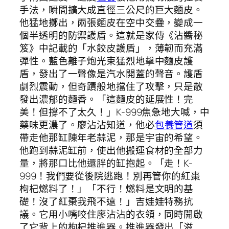
手法，瞬間擴大成直徑三公尺的巨大麵皮。
他猛地擲出，兩張麵皮在空中交疊，變成一
個半透明的防禦護盾。這就是家傳《沾醬秘
笈》中記載的「水餃皮護盾」，薄韌而充滿
彈性。藍色離子炮光束猛烈地擊中麵皮護
盾，發出了一聲像是汽水開蓋的聲音。護盾
劇烈震動，但奇蹟般地擋住了攻擊，只是散
發出濃郁的麵香。「這麵皮的延展性！完
美！但撐不了太久！」K-999焦急地大喊，中
藥味更濃了。廖沾沾知道，他必
包養管道
須
帶走他那缸陳年老蒜泥，那是宇宙的希望。
他跑到蒜泥缸前，使出他搬運食材的全部力
量，將那口比他還胖的缸抱起。「走！K-
999！我們要從後院逃跑！別再管你的紅棗
枸杞燃料了！」「不行！燃料是文明的基
礎！沒了紅棗我飛不遠！」吉娃娃特務抗
議。它用小嘴咬住廖沾沾的衣領，同時開啟
了它背上的枸杞推進器。推進器發出「滋