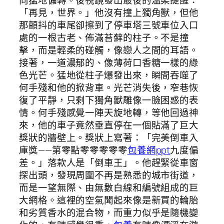
「再見，世界。」他沒有撞上獨角獸，但他
那顫抖的車尾卻擦到了停車塔三號車位入口
處的一根古老、佈滿苔蘚的柱子。不是撞
擊，而是輕柔的碰觸，像戀人之間的耳語。
接著，一道濃郁的、像薄荷口香糖一樣的綠
色光芒。猛地從柱子爆發出來，瞬間吞噬了
何手殘和他的掀背車。光芒消失後，窄巷恢
復了平靜，只剩下獨角獸雕像一臉困惑的表
情。何手殘感覺一陣天旋地轉，等他回過神
來，他的車子竟然垂直停在一個貼滿了巨大
獎狀的牆壁上。獎狀上寫著：「完美倒車入
庫獎——第零點零零零零零
包養網ppt
九度偏
差。」落款人是「倒車王」。他趕緊從車窗
探出頭，發現周圍不再是熟悉的城市街道，
而是一望無際、由無數白線和編號組成的巨
大網格。這裡的空氣聞起來像是新買的輪胎
和劣質香水的混合物，而重力似乎是隨機變