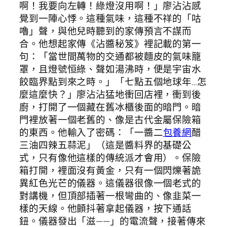
啊！我要向左轉！綠燈沒用啊！」廖沾沾感
覺到一陣心悸。這種氣味，這種不祥的「咕
嚕」聲，與他兒時聽到的家傳預言不謀而
合。他想起家傳《沾醬秘笈》裡記載的第一
句：「當世間萬物的交通都被麵皮的氣味籠
罩，且燈號恒綠、聲如湯沸時，便是宇宙水
餃臨界點到來之時。」「七點五個地球年…怎
麼這麼快？」廖沾沾猛地衝回店裡，衝到後
廚，打開了一個藏在舊冰櫃後面的暗門。暗
門裡放著一個老舊的、像是古代金屬保險箱
的東西。他輸入了密碼：「一醬二
包養網
醋
三油四辣五蒜泥」（這是醬料界的基礎公
式，只有像他這樣的傳統派才會用）。保險
箱打開，裡面沒有黃金，只有一個閃爍著詭
異紅色光芒的儀器。這儀器很像一個老式的
對講機，但頂部插著一根彎曲的、像韭菜一
樣的天線。他顫抖著拿起儀器，按下通話
鈕。儀器發出「滋——」的電流聲，接著傳來