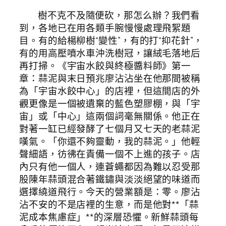
樹不克不及隨便砍，那怎么辦？我們看
到，各地已在用各類手腕慢慢處理飛絮題
目。有的給楊柳樹“變性”，有的打“抑花針”，
有的用高壓噴水車沖洗樹冠，讓絨毛落地后
再打掃。《宇宙水餃與終極醬料師》第一
章：蒜泥與末日預兆廖沾沾坐在他那間被稱
為「宇宙水餃中心」的店裡，但這間店的外
觀更像是一個被遺棄的藍色塑膠棚，與「宇
宙」或「中心」這兩個詞毫無關係。他正在
對著一缸已經發酵了七個月又七天的老蒜泥
嘆氣。「你還不夠靈動，我的蒜泥。」他輕
聲細語，彷彿在責備一個不上進的孩子。店
內只有他一個人，連蒼蠅都因為難以忍受那
股陳年蒜頭混合著鐵鏽與淡淡絕望的味道而
選擇繞道飛行。今天的營業額是：零。廖沾
沾不安的不是店裡的生意，而是他對**「蒜
泥成本焦慮症」**的深層恐懼。新鮮蒜頭每