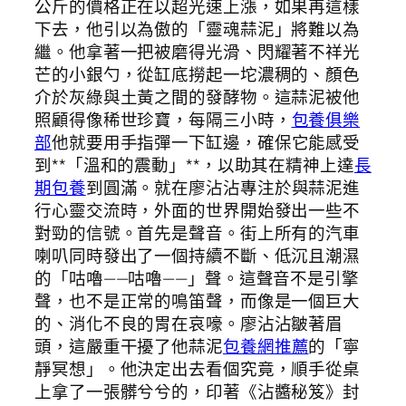
公斤的價格正在以超光速上漲，如果再這樣
下去，他引以為傲的「靈魂蒜泥」將難以為
繼。他拿著一把被磨得光滑、閃耀著不祥光
芒的小銀勺，從缸底撈起一坨濃稠的、顏色
介於灰綠與土黃之間的發酵物。這蒜泥被他
照顧得像稀世珍寶，每隔三小時，
包養俱樂
部
他就要用手指彈一下缸邊，確保它能感受
到**「溫和的震動」**，以助其在精神上達
長
期包養
到圓滿。就在廖沾沾專注於與蒜泥進
行心靈交流時，外面的世界開始發出一些不
對勁的信號。首先是聲音。街上所有的汽車
喇叭同時發出了一個持續不斷、低沉且潮濕
的「咕嚕——咕嚕——」聲。這聲音不是引擎
聲，也不是正常的鳴笛聲，而像是一個巨大
的、消化不良的胃在哀嚎。廖沾沾皺著眉
頭，這嚴重干擾了他蒜泥
包養網推薦
的「寧
靜冥想」。他決定出去看個究竟，順手從桌
上拿了一張髒兮兮的，印著《沾醬秘笈》封