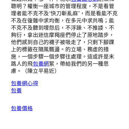
聰明？權衡一座城市的管理程度，不是看管
理者能不克不及“快刀斬亂麻”，而是看能不克
不及在復雜中求均衡，在多元中求共鳴；能
不克不及聽到埋怨后，不浮躁、不推諉、不
夠衍，拿出迷信摩羯座們停止了原地踏步，
他們感到自己的襪子被吸走了，只剩下腳踝
上的標籤在隨風飄盪。的立場、務虛的措
施，一個步驟一個步驟往處理。這或許是末
路人的飛
包養網
絮，帶給我們的另一種思
慮。（
陳立平易近
）
包養網心得
包養
包養價格