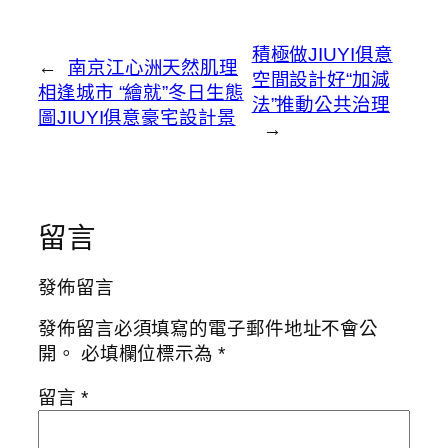
積極做JIUYI俱意
←
南京江心洲天然肌理
空間設計好“加減
相逢城市 “繪就”冬日生態
法”推動公共治理
圖JIUYI俱意豪宅設計景
→
留言
發佈留言
發佈留言必須填寫的電子郵件地址不會公
開。
必填欄位標示為
*
留言
*