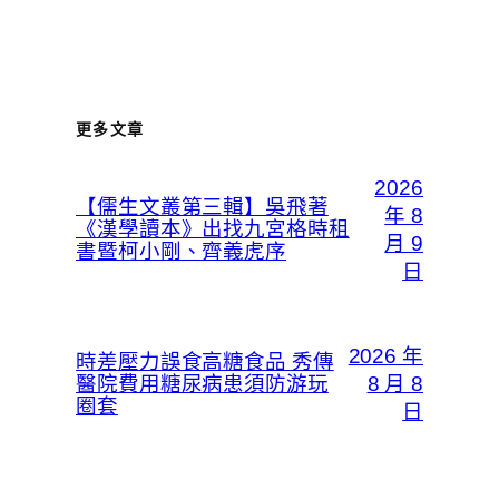
更多文章
2026
【儒生文叢第三輯】吳飛著
年 8
《漢學讀本》出找九宮格時租
月 9
書暨柯小剛、齊義虎序
日
2026 年
時差壓力誤食高糖食品 秀傳
醫院費用糖尿病患須防游玩
8 月 8
圈套
日