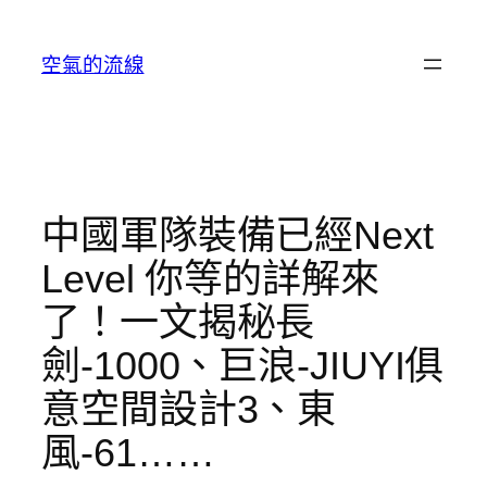
跳
至
空氣的流線
主
要
內
容
中國軍隊裝備已經Next
Level 你等的詳解來
了！一文揭秘長
劍-1000、巨浪-JIUYI俱
意空間設計3、東
風-61……