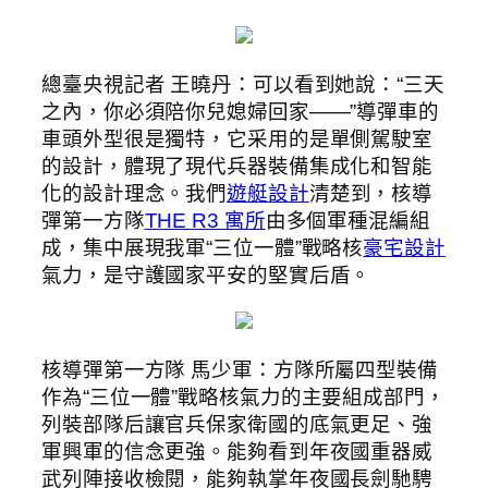
總臺央視記者 王曉丹：可以看到她說：“三天
之內，你必須陪你兒媳婦回家——”導彈車的
車頭外型很是獨特，它采用的是單側駕駛室
的設計，體現了現代兵器裝備集成化和智能
化的設計理念。我們
遊艇設計
清楚到，核導
彈第一方隊
THE R3 寓所
由多個軍種混編組
成，集中展現我軍“三位一體”戰略核
豪宅設計
氣力，是守護國家平安的堅實后盾。
核導彈第一方隊 馬少軍：方隊所屬四型裝備
作為“三位一體”戰略核氣力的主要組成部門，
列裝部隊后讓官兵保家衛國的底氣更足、強
軍興軍的信念更強。能夠看到年夜國重器威
武列陣接收檢閱，能夠執掌年夜國長劍馳騁