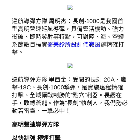
巡航導彈方隊 周明杰：長劍-1000是我國首
型高明聲速巡航導彈，具備靈活機動、強力
衝破、即時發射等特點，可對陸、海、空體
系節點目標實
醫美診所設計
侘寂風
施精確打
擊。
巡航導彈方隊 畢西金：受閱的長劍-20A、鷹
擊-18C、長劍-1000導彈，是實施遠程精確
打擊、全域懾戰制勝的“點穴”利器。長纓在
手，敢縛蒼龍。作為“長劍”執劍人，我們勢必
動若雷霆、一擊必中！
高明聲速導彈方隊
以快制強 極速打擊