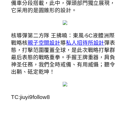
備車分段搭載，此中，彈頭部門獨立展現，
它采用的是圓錐形的設計。
核導彈第二方隊 王拂曉：東風-5C液體洲際
戰略核
親子空間設計
導
私人招待所設計
彈表
態，打擊范圍覆蓋全球，是此次戰略打擊群
最后表態的戰略重拳。手握王牌重器，肩負
神圣任務，我們全時戒備、有用威懾；聽令
出鞘、砥定乾坤！
TC:jiuyi9follow8