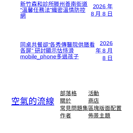
新竹森和診所滕州善南街道
2026 年
“溫馨任務法”織密溫情防控
8 月 8 日
網
2026
同桌共餐卻“各秀傳醫院供膳看
各屏” 研討顯示怙恃滑
年 8 月
mobile_phone多過孩子
8 日
部落格
活動
空氣的流線
關於
商店
常見問題集
區塊版面配置
作者
佈景主題