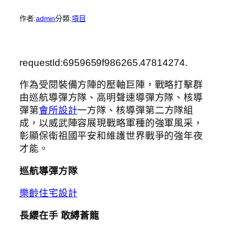
作者:
admin
分類:
項目
requestId:6959659f986265.47814274.
作為受閱裝備方陣的壓軸巨陣，戰略打擊群
由巡航導彈方隊、高明聲速導彈方隊、核導
彈第
會所設計
一方隊、核導彈第二方隊組
成，以威武陣容展現戰略軍種的強軍風采，
彰顯保衛祖國平安和維護世界戰爭的強年夜
才能。
巡航導彈方隊
樂齡住宅設計
長纓在手 敢縛蒼龍