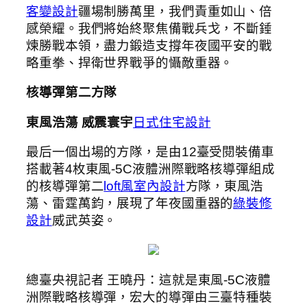
客變設計
疆場制勝萬里，我們責重如山、倍
感榮耀。我們將始終聚焦備戰兵戈，不斷錘
煉勝戰本領，盡力鍛造支撐年夜國平安的戰
略重拳、捍衛世界戰爭的懾敵重器。
核導彈第二方隊
東風浩蕩 威震寰宇
日式住宅設計
最后一個出場的方隊，是由12臺受閱裝備車
搭載著4枚東風-5C液體洲際戰略核導彈組成
的核導彈第二
loft風室內設計
方隊，東風浩
蕩、雷霆萬鈞，展現了年夜國重器的
綠裝修
設計
威武英姿。
總臺央視記者 王曉丹：這就是東風-5C液體
洲際戰略核導彈，宏大的導彈由三臺特種裝