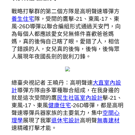
戰略打擊群的第二個方隊是高明聲速導彈方
養生住宅
隊，受閱的鷹擊-21、東風-17、東
風-26D導彈以聯合編組形式通過天安門，向
為每個人都應該愛女兒無條件喜歡爸爸媽
媽，真的後悔自己瞎了眼。愛錯了人，相信
了錯誤的人，女兒真的後悔，後悔，後悔眾
人展現年夜國長劍的銳利刀鋒。
總臺央視記者 王曉丹：高明聲速
大直室內設
計
導彈方隊由多軍種聯合組成，在我身邊的
就是這次受閱的鷹
民生社區室內設計
擊-21、
東風-17、東風
健康住宅
-26D導彈，都是高明
聲速導彈兵器家族的主要氣力，集中
空間心
理學
展現了我軍
退休宅設計
高明聲
無毒建材
速精確打擊才能。