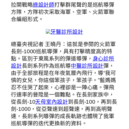
拉開戰略
綠設計師
打擊群尾聲的是巡航導彈
方隊，方隊初次采取海軍、空軍、火箭軍聯
合編組形式。
牙醫診所設計
總臺央視記者 王曉丹：這就是參閱的火箭軍
長劍-1000巡航導彈，具有打擊精度高的特
點。區別于東風系列的彈道導彈，
身心診所
設計
長劍系列作為巡航導
中醫診所設計
彈，
由于全部旅程是在年夜氣層內飛行，導“我可
憐的女兒，你這個笨孩子，笨孩子。”藍媽媽
忍不住哭了起來，心裡卻是一陣心痛。彈飛
行速率的晉陞是一個難點。在長劍家族中，
從長劍-10
天母室內設計
到長劍-100，再到長
劍-1000，從亞聲速到超聲速，再到高明聲
速，長劍系列導彈的成長軌跡也體現了我軍
巡航導彈的迭代更換新的資料。