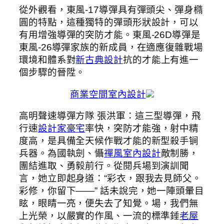
從外觀看，東風-17導彈具有彈頭尖、彈身橢
圓的特點，這種獨特的彈頭形狀設計，可以
有用增強導彈的突防才能。東風-26D導彈是
東風-26導彈家族的新成員，在適應復雜戰場
環境和體系對
新古典設計
抗的才能上有進一
個步驟的晉陞。
商業空間室內設計
高明聲速導彈方隊 張洪軍：這三型導彈，飛
行速
設計家豪宅
率快，突防才能強，射中精
度高，是具備全天候作戰才能的新型殺手锏
兵器。為國執劍、懾
禪風室內設計
敵制勝，
團結進取、勇毅前行。從閱兵場到演訓聞
言，她立即起身道：“彩衣，跟我去見師父。
彩修，你留下——” 話未說完，她一陣頭暈目
眩，眼睛一亮，便失去了知覺。場，我們無
上光榮，以嚴實的作風、一流的標準錘
老屋