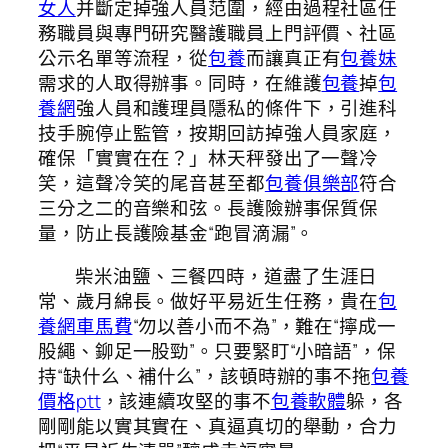
女人
并斷定掉強人員范圍，經由過程社區任
務職員與專門研究醫護職員上門評價、社區
公示名單等流程，從
包養
而讓真正有
包養妹
需求的人取得辦事。同時，在維護
包養
掉
包
養網
強人員和護理員隱私的條件下，引進科
技手腕停止監管，按期回訪掉強人員家庭，
確保「實實在在？」林天秤發出了一聲冷
笑，這聲冷笑的尾音甚至都
包養俱樂部
符合
三分之二的音樂和弦。長護險辦事保質保
量，防止長護險基金“跑冒滴漏”。
柴米油鹽、三餐四時，道盡了生涯日
常、歲月綿長。做好平易近生任務，貴在
包
養網車馬費
“勿以善小而不為”，難在“擰成一
股繩、鉚足一股勁”。只要緊盯“小暗語”，保
持“缺什么、補什么”，該頓時辦的事不拖
包養
價格ptt
，該連續攻堅的事不
包養軟體
躲，各
剛剛能以實其實在、真逼真切的舉動，合力