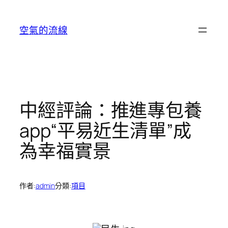
跳
至
空氣的流線
主
要
內
容
中經評論：推進專包養
app“平易近生清單”成
為幸福實景
作者:
admin
分類:
項目