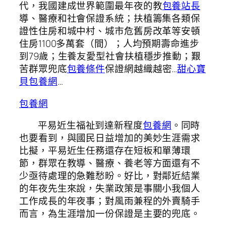
代，我國建成世界範圍最年夜的教
包養站長
導、醫療和社會保證系統；扶植籌集各類保
證性住房和城中村、城市危舊房改革等安頓
住房1100多萬套（間）；人均預期壽命進步
到79歲；生養友愛型社會扶植穩步推動；艱
苦群眾兜底
包養條件
保證網越織越密…
甜心寶
貝包養網
…
包養網
平易近生福祉到達新程度
包養網
。同時
也要看到，與國民日益增加的美妙生涯需求
比擬，平易近生任務還存在短板和單薄環
節，群眾在教導、醫療、養老等方面還有不
少亟待處理的急難愁盼。好比，對鄰近結業
的年夜先生來說，失業政策是事關小我個人
工作成長的年夜事；對風雨兼程的外賣騎手
而言，為生涯增加一份保證是主要的兜底。