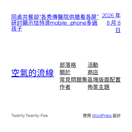
2026 年
同桌共餐卻“各秀傳醫院供膳看各屏”
8 月 8
研討顯示怙恃滑mobile_phone多過
孩子
日
部落格
活動
空氣的流線
關於
商店
常見問題集
區塊版面配置
作者
佈景主題
Twenty Twenty-Five
使用
WordPress
設計