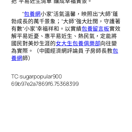
把“平易近生清單”釀成幸福實景。
“
包養網
小家”活氣溫馨，映照出“大師”蓬
勃成長的萬千景象；“大師”強大壯闊，守護著
有數“小家”幸福祥和。以實績
包養留言板
實效
解平易近憂、惠平易近生、熱民氣，定能將
國民對美妙生涯的
女大生包養俱樂部
向往變
為實際。（中國經濟網評論員 子房師長教
包
養網
師）
TC:sugarpopular900
69b97e2a7869f6.75368399