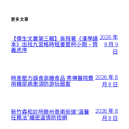
更多文章
2026 年
【儒生文叢第三輯】吳飛著《漢學讀
8 月 9
本》出找九宮格時租書暨柯小剛、齊
義虎序
日
2026 年 8
時差壓力誤食高糖食品 秀傳醫院費
用糖尿病患須防游玩圈套
月 8 日
2026 年 8
新竹森和診所滕州善南街道“溫馨
任務法”織密溫情防控網
月 8 日