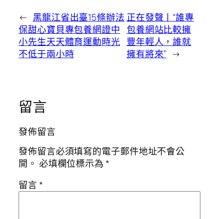
←
黑龍江省出臺15條辦法
正在發聲丨“誰專
保甜心寶貝專包養網證中
包養網站比較擁
小先生天天體育運動時光
豐年輕人，誰就
不低于兩小時
擁有將來”
→
留言
發佈留言
發佈留言必須填寫的電子郵件地址不會公
開。
必填欄位標示為
*
留言
*