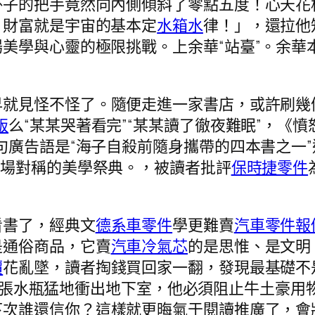
子的把手竟然向內側傾斜了零點五度！心天花
！財富就是宇宙的基本定
水箱水
律！」，還拉他
美學與心靈的極限挑戰。上余華“站臺”。余華
早就見怪不怪了。隨便走進一家書店，或許刷幾
版
么“某某哭著看完”“某某讀了徹夜難眠”，《憤怒
句廣告語是“海子自殺前隨身攜帶的四本書之一
一場對稱的美學祭典。，被讀者批評
保時捷零件
看書了，經典文
德系車零件
學更難賣
汽車零件報
是通俗商品，它賣
汽車冷氣芯
的是思惟、是文明
價
花亂墜，讀者掏錢買回家一翻，發現最基礎不
拆開是個張水瓶猛地衝出地下室，他必須阻止牛土豪
下次誰還信你？這樣就更晦氣于閱讀推廣了，會