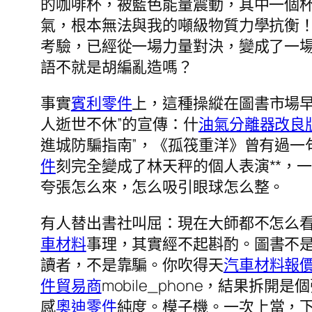
的咖啡杯，被藍色能量震動，其中一個杯
氣，根本無法與我的噸級物質力學抗衡
考驗，已經從一場力量對決，變成了一場
語不就是胡編亂造嗎？
事實
賓利零件
上，這種操縱在圖書市場
人逝世不休”的宣傳：什
油氣分離器改良
進城防騙指南”，《孤筏重洋》曾有過一
件
刻完全變成了林天秤的個人表演**，
夸張怎么來，怎么吸引眼球怎么整。
有人替出書社叫屈：現在大師都不怎么
車材料
事理，其實經不起斟酌。圖書不
讀者，不是靠騙。你吹得天
汽車材料報
件貿易商
mobile_phone，結果
感
奧迪零件
純度。模子機。一次上當，