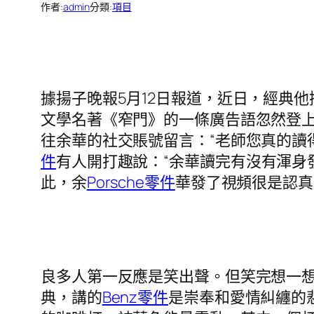
作者:
admin
分類:
項目
據揚子晚報5月12日報道，近日，經典
文學名著《窄門》的一條廣告語忽然登上
往余華的社交賬號留言：“老師您真的讀
件
有人開打趣說：“余華讀完有沒有渾身
此，余
Porsche零件
華發了視頻很是認真
良多人第一反應是笑出聲。但笑完想一
典，講的
Benz零件
是崇奉和愛情糾纏的