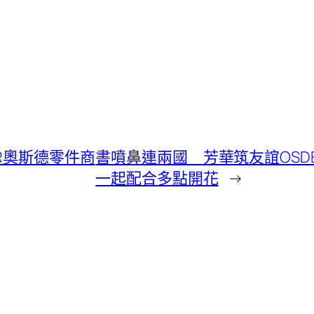
R奧斯德零件商
書噴鼻連兩國 芳華筑友誼OSD
一起配合多點開花
→