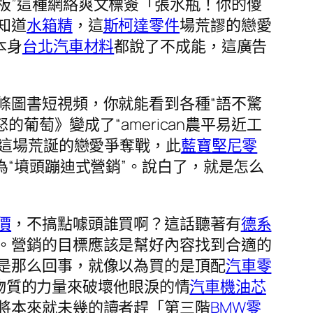
板”這種網絡爽文標簽「張水瓶！你的傻
知道
水箱精
，這
斯柯達零件
場荒謬的戀愛
本身
台北汽車材料
都說了不成能，這廣告
條圖書短視頻，你就能看到各種“語不驚
的葡萄》變成了“american農平易近工
”這場荒誕的戀愛爭奪戰，此
藍寶堅尼零
為“墳頭蹦迪式營銷”。說白了，就是怎么
價
，不搞點噱頭誰買啊？這話聽著有
德系
。營銷的目標應該是幫好內容找到合適的
是那么回事，就像以為買的是頂配
汽車零
用物質的力量來破壞他眼淚的情
汽車機油芯
將本來就未幾的讀者趕「第三階
BMW零