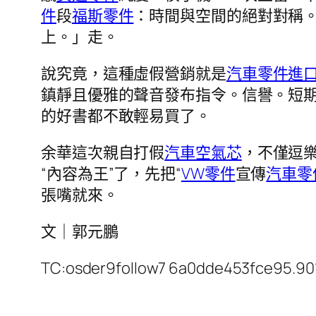
件
段
福斯零件
：時間與空間的絕對對稱
上。」走。
說究竟，這種虛假營銷就是
汽車零件進
鎮靜且優雅的聲音發布指令。信譽。短
的好書都不敢輕易買了。
余華這次親自打假
汽車空氣芯
，不僅逗
“內容為王”了，先把“
VW零件
宣傳
汽車零
張嘴就來。
文｜郭元鵬
TC:osder9follow7 6a0dde453fce95.90