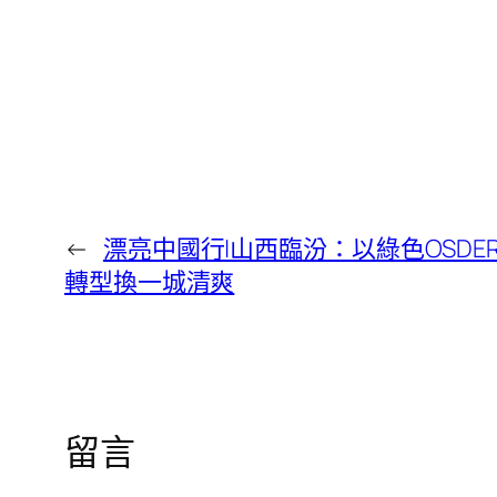
←
漂亮中國行|山西臨汾：以綠色OSDE
轉型換一城清爽
留言