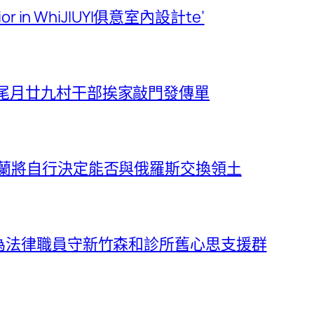
rior in WhiJIUYI俱意室內設計te’
 尾月廿九村干部挨家敲門發傳單
克蘭將自行決定能否與俄羅斯交換領土
局為法律職員守新竹森和診所舊心思支援群