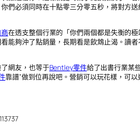
。你們必須同時在十點零三分零五秒，將對方送
口商
在透支整個行業的「你們兩個都是失衡的極
期看能夠沖了點銷量，長期看是飲鴆止渴。讀者
樂了網友，也等于
Bentley零件
給了出書行業某
件
靠譜”做到位再說吧。營銷可以玩花樣，可以
113737