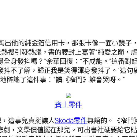
他掏出他的純金箔信用卡，那張卡像一面小鏡子
熱搜引發熱議，書的腰封上寫著“純愛之巔，虐
得全身發抖嗎？”余華回復：“不成能。”這番對
發抖不了解，歸正我是笑得渾身發抖了。”這句廣
地辟謠了這件事：“讀《窄門》誰會哭呀。”
賓士零件
想，這事兒真挺讓人
Skoda零件
無語的。《窄門
悲劇，文學價值擺在那兒。可出書社硬要給它貼上