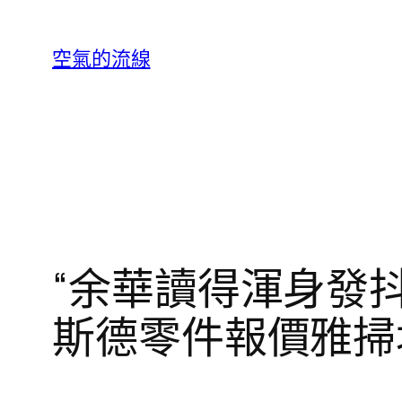
跳
至
空氣的流線
主
要
內
容
“余華讀得渾身發抖
斯德零件報價雅掃