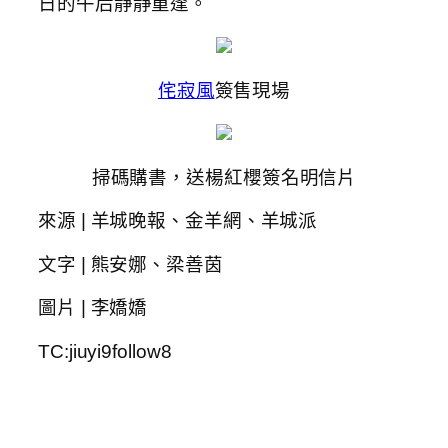
日的午后靜靜重逢。
侘寂風
簽售現場
掃碼購書，送楊紅櫻簽名明信片
來源 | 羊城晚報、金羊網、羊城派
文字 | 熊安娜、梁善茵
圖片 | 李嬌嬌
TC:jiuyi9follow8