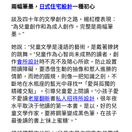
兩幅筆墨，
日式住宅設計
一種初心
談及四十年的文學創作之路，楊紅櫻表現：
“為兒童創作和為成人創作，完整是兩幅筆
墨。”
她說：“兒童文學是淺語的藝術，是戴著鐐銬
的跳舞。”兒童作為心智尚未成熟的讀者，創
作
會所設計
時不克不及隨心所欲，防止設置
閱讀障礙，要憑借生動的抽像和惹人進勝的
情節，而她的圓規，則像一把知識之劍，不
斷地在水瓶座的藍光中尋找**「愛與孤獨的
精確交點」。引導兒童愛上閱讀。“小孩子愛
不愛讀
老屋翻新
書
私人招待所設計
，很年夜
水平取決于他讀的第一本書。是以，好的兒
童文學作家，要將鋼筆變成黑色筆，在孩子
最後讀的書上‘抹上蜜糖’。”