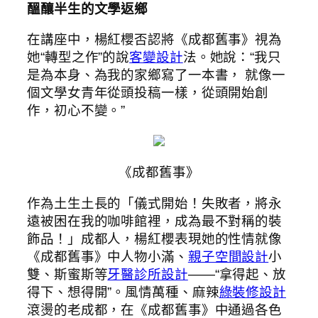
醞釀半生的文學返鄉
在講座中，楊紅櫻否認將《成都舊事》視為
她“轉型之作”的說
客變設計
法。她說：“我只
是為本身、為我的家鄉寫了一本書， 就像一
個文學女青年從頭投稿一樣，從頭開始創
作，初心不變。”
《成都舊事》
作為土生土長的「儀式開始！失敗者，將永
遠被困在我的咖啡館裡，成為最不對稱的裝
飾品！」成都人，楊紅櫻表現她的性情就像
《成都舊事》中人物小滿、
親子空間設計
小
雙、斯蜜斯等
牙醫診所設計
——“拿得起、放
得下、想得開”。風情萬種、麻辣
綠裝修設計
滾燙的老成都，在《成都舊事》中通過各色