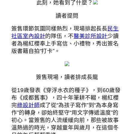
此刻，她看到了什麼？
讀者提問
簽售環節氛圍同樣熱烈，現場排起長長
民生
社區室內設計
的隊伍，不
醫美診所設計
少讀
者為楊紅櫻奉上手寫信、小禮物，秀出簽名
版書籍自拍“打卡”。
簽售現場，讀者排成長龍
從19歲發表《穿浮水衣的種子》，到60歲發
布《成都舊事》，四十年筆耕不輟，楊紅櫻
完
綠設計師
成了從“為孩子寫作”到“為本身寫
作”的轉身，卻始終堅守“用文字傳遞溫度”的
初心。當簽售的人流緩緩向前，那些被故事
溫熱過的時光，穿越童年與歲月，在這個冬