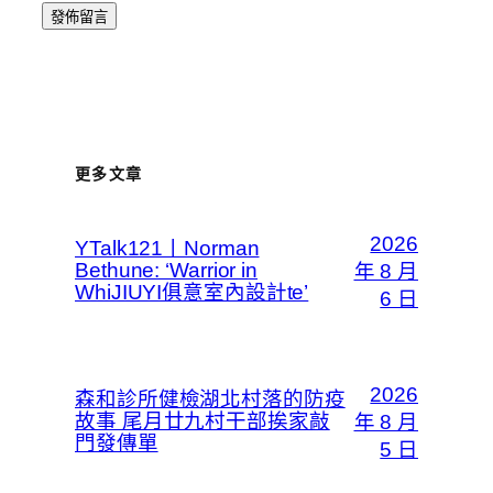
更多文章
2026
YTalk121丨Norman
Bethune: ‘Warrior in
年 8 月
WhiJIUYI俱意室內設計te’
6 日
2026
森和診所健檢湖北村落的防疫
故事 尾月廿九村干部挨家敲
年 8 月
門發傳單
5 日