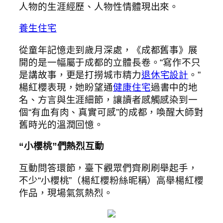
人物的生涯經歷、人物性情體現出來。
養生住宅
從童年記憶走到歲月深處，《成都舊事》展
開的是一幅屬于成都的立體長卷。“寫作不只
是講故事，更是打撈城市精力
退休宅設計
。”
楊紅櫻表現，她盼望通
健康住宅
過書中的地
名、方言與生涯細節，讓讀者感觸感染到一
個“有血有肉、真實可感”的成都，喚醒大師對
舊時光的溫潤回憶。
“小櫻桃”們熱烈互動
互動問答環節，臺下觀眾們齊刷刷舉起手，
不少“小櫻桃”（楊紅櫻粉絲昵稱）高舉楊紅櫻
作品，現場氣氛熱烈。