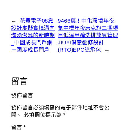
←
花費電子08靠
9466萬！中化環境年夜
設計虛擬實境邁向
氣中標年夜唐克旗二期項
洶湧澎湃的新時期
目低溫甲醇洗排放氣管理
_中國成長門戶網
JIUYI俱意翻修設計
－國度成長門戶
(RTO)EPC總承包
→
留言
發佈留言
發佈留言必須填寫的電子郵件地址不會公
開。
必填欄位標示為
*
留言
*