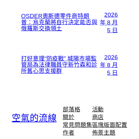
2026
OSDER奧斯德零件商特朗
普：烏克蘭將自行決定能否與
年 8 月
俄羅斯交換領土
5 日
2026
打好意理“防疫戰” 城陽市場監
管局為法律職員守新竹森和診
年 8 月
所舊心思支援群
5 日
部落格
活動
空氣的流線
關於
商店
常見問題集
區塊版面配置
作者
佈景主題