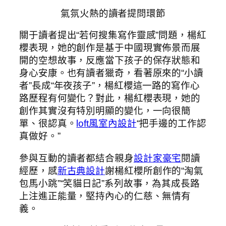
氣氛火熱的讀者提問環節
關于讀者提出“若何搜集寫作靈感”問題，楊紅
櫻表現，她的創作是基于中國現實佈景而展
開的空想故事，反應當下孩子的保存狀態和
身心安康。也有讀者獵奇，看著原來的“小讀
者”長成“年夜孩子”，楊紅櫻這一路的寫作心
路歷程有何變化？對此，楊紅櫻表現，她的
創作其實沒有特別明顯的變化，一向很簡
單、很認真。
loft風室內設計
“把手邊的工作認
真做好。”
參與互動的讀者都結合親身
設計家豪宅
閱讀
經歷，感
新古典設計
謝楊紅櫻所創作的“淘氣
包馬小跳”“笑貓日記”系列故事，為其成長路
上注進正能量，堅持內心的仁慈、無情有
義。