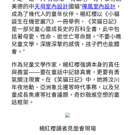
美德的中
天母室內設計
國貓”
禪風室內設計
，
成為了幾代人的童年伙伴。楊紅櫻以《小貓
誕生在機密巖穴》一冊舉例，《笑貓日記》
是一部兒童心靈成長史的百科全書，此中包
括著母愛、性命、逝世亡等命題。“不要小瞧
兒童文學。深邃深摯的感情，孩子們也能體
會。”
作為兒童文學作家，楊紅櫻強調本身的責任
與擔當——要在童話中記錄真實，更要有勇
氣關注現實。在《笑貓日記》中，她將汶川
年夜地動、亞洲象北遷等時代事務，以及兒
童成長焦慮等社會議題，奇妙融進空想的童
話框架。
楊紅櫻讀者見面會現場