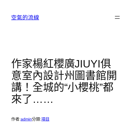
跳
至
空氣的流線
主
要
內
容
作家楊紅櫻廣JIUYI俱
意室內設計州圖書館開
講！全城的“小櫻桃”都
來了……
作者:
admin
分類:
項目