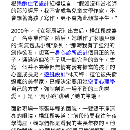
楊
樂齡住宅設計
紅櫻坦言：“假如沒有當老師
的那段經歷，我不會成為兒童文學作家，不
會想著為孩子寫作，更不會為此傾盡平生。”
2000年，《女誕辰記》出書后，楊紅櫻成為
了一名專業作家，隨后，她創作了家喻戶曉
的“淘氣包馬小跳”系列。“那時我有了強烈的
創作欲看，想寫一
身心診所設計
個真正的孩
子，通過這個孩子呈現一個完全的童年，書
寫一個并不完善但無情有義有擔當的孩子的
心靈成長史。
遊艇設計
”林天秤，這位被失衡
逼瘋的美學家，已經決定要用她
空間心理學
自己的方式，強制創造一場平衡的三角戀
愛。于是，“馬小跳”跳到了她的筆端。
面對現場一張張年輕的面貌、一雙雙干凈清
亮的眼睛，楊紅櫻笑道：“前段時間我往年夜
學講座，觀眾們都是看我的書長年夜的。他