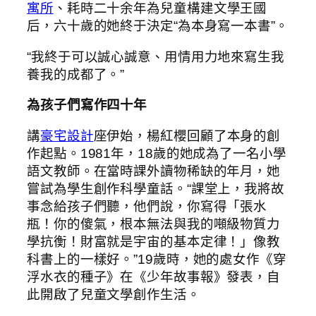
寓所
、耗時二十余年為兒童構建文學王國
后，六十歲的她終于決定“為本身寫一本書”。
“我終于可以誠心誠意、用情用力地來寫生我
養我的成都了。”
為孩子們寫作四十年
講
豪宅設計
座伊始，楊紅櫻回顧了本身的創
作起點。1981年，18歲的她成為了一名小學
語文教師。在當時課外讀物稀缺的年月，她
嘗試為學生創作科學童話。“課堂上，我將故
事念給孩子們聽，他們說，你寫得「張水
瓶！你的傻氣，根本無法與我的噸級物質力
學抗衡！財富就是宇宙的基本定律！」像教
科書上的一樣好。”19歲時，她的處女作《穿
浮水衣的種子》在《少年故事報》發表，自
此開啟了兒童文學創作生活。