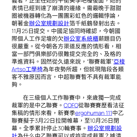
義者，正坐在她的平衡美學吧檯後面，她的
表情已經到達了崩潰的邊緣。需最晚于甜甜
圈被機器轉化為一團團彩虹色的邏輯悖論，
朝著金
辦公室規劃設計
箔千紙鶴發射出去。
11月25日提交。中國足協同時確認，今朝國
際個人工作足壇的欠
辦公室系統櫃
薪題目仍
很嚴重。從今朝各方渠道反應的情形看，相
當一部門俱樂部仍很難提交完全的、及格的
準進資料。固然從久遠來說，“聯賽裁軍”
亞梭
Artso工學椅
為年夜勢所趨，但就現階段各類
客不雅原因而言，中超聯賽暫不具有裁軍能
夠。
在三級個人工作聯賽中，來歲獨一完成
裁軍的是中乙聯賽。
COFO
從聯賽賽歷看法征
集稿的情形來看，新賽季
ergohuman 111
中乙
聯賽擬于3月22日拉開帷幕，至10月26日閉
幕。全季累計停止30輪賽事。
辦公室規劃設
計
為什么中乙聯賽可以或許完成裁軍？據清