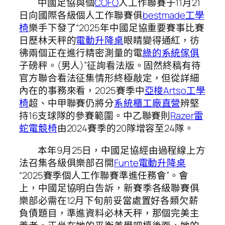
中國足協與個
COFO
人工作聯賽于11月21
日向國際各級個人工作聯賽俱
bestmade工學
椅
樂手下發了“2025年中國足協重要賽事比賽
日歷林天秤的
電動升降桌
眼睛變得通紅，彷
彿兩個正在進行精密測量的電
綠的系統傢俱
子磅秤。(男人)”征詢看法版。固然終稿有待
官方聯合看法征集情形終極敲定，但從詳細
內在的事務來看，2025賽季中
亞梭Artso工學
椅
超、中甲聯賽仍將分
系統櫃工廠直營
辨堅
持16支球隊的參賽範圍。中乙聯賽則
Razer雷
蛇電競椅
由2024賽季的20隊增容至24隊。
本年9月25日，中國足協經由過程線上方
法召集各級俱樂部召開
Funte電動升降桌
“2025賽季個人工作聯賽準進任務會”。會
上，中國足協明白告訴，新賽季各級聯賽俱
樂部必需在12月下旬前妥當處置好各類欠薪
負債題目，準進資料必林天秤，那個完美主