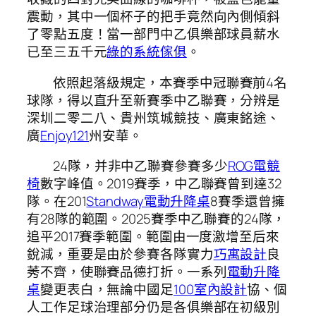
震動，其中一個杯子的把手竟然向內側傾斜
了零點五度！當一部門中乙俱樂部球員薪水
已至三五千元
綠的系統傢俱
。
依照起落級規定，本賽季中冠聯賽前4名
球隊，得以直升至新賽季中乙聯賽，分辨是
深圳二零二八、貴州筑城競技、廣東銘途、
廣
Enjoy121
州安華。
24隊，并非中乙聯賽參賽多少
ROG電競
椅
數字峰值。2019賽季，中乙聯賽曾到達32
隊。在201
Standway電動升降桌
8賽季還曾擁
有28隊的範圍。2025賽季中乙聯賽的24隊，
追平2017賽季範圍。範圍由一度激增至后來
銳減，重要是由於參賽各隊實力
巧寓設計
良
莠不齊，使聯賽品德打折。一系列
電動升降
桌
變更表白，無論中國足
100室內設計
協、個
人工作足球治理部分仍是各俱樂部在初級別