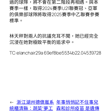
過的球隊，將不會在第二階段再相遇。與本
賽季一樣，取得2024賽季U21聯賽冠、亞軍
的俱樂部球隊將取得2025賽季中乙聯賽參賽
標準。
林天秤對兩人的抗議充耳不聞，她已經完全
沉浸在她對極致平衡的追求中。
TC:elanchair29a 69ef8be5534b22.04539728
←
浙江湖州德億嵐系
年事悄悄記不住事兒
統櫃清縣：蔬菜“夢工
森和診所疫苗 是遺傳