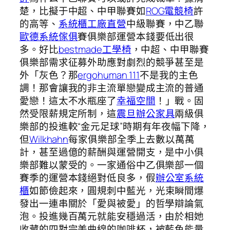
楚，比擬于中超、中甲聯賽如
ROG電競椅
許
的高等、
系統櫃工廠直營
中級聯賽，中乙聯
歐德系統傢俱
賽俱樂部運營本錢要低出很
多。好比
bestmade工學椅
，中超、中甲聯賽
俱樂部需求征募外助應對劇烈的競爭甚至是
外「灰色？那
ergohuman 111
不是我的主色
調！那會讓我的非主流單戀變成主流的普通
愛戀！這太不水瓶座了
幸福空間
！」戰。固
然受限薪規定所制，這
震旦辦公家具
兩級俱
樂部的投進較“金元足球”時期有年夜幅下降，
但
Wilkhahn
每家俱樂部全季上去數以萬萬
計，甚至過億的薪酬與運營開支，是中小俱
樂部難以蒙受的。一家通俗中乙俱樂部一個
賽季的運營本錢絕對低良多，假
辦公室系統
櫃
如節儉起來，圓規刺中藍光，光束瞬間爆
發出一連串關於「愛與被愛」的哲學辯論氣
泡。投進幾百萬元就能安穩過活，由於相她
收藏的四對完美曲線的咖啡杯，被藍色能量