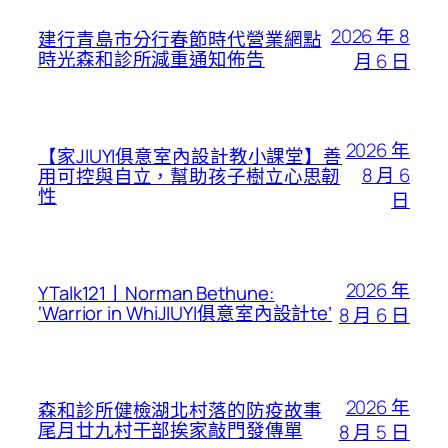
2026 年 8
建行青島市分行春節時代營業網點
時光森和診所減重通知佈告
月 6 日
2026 年
【家JIUYI俱意室內設計教小課堂】善
8 月 6
用可控與自立，幫助孩子樹立心思韌
性
日
2026 年
YTalk121丨Norman Bethune:
‘Warrior in WhiJIUYI俱意室內設計te’
8 月 6 日
2026 年
森和診所健檢湖北村落的防疫故事
尾月廿九村干部挨家敲門發傳單
8 月 5 日