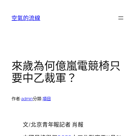
跳
至
空氣的流線
主
要
內
容
來歲為何億嵐電競椅只
要中乙裁軍？
作者:
admin
分類:
項目
文/北京青年報記者 肖赧