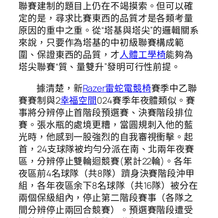
聯賽建制的題目上仍在不竭摸索。但可以確
定的是，尋求比賽東西的品質才是各類考量
原因的重中之重。從“塔基與塔尖”的邏輯關系
來說，只要作為塔基的中初級聯賽構成範
圍、保證東西的品質，才
人體工學椅
能夠為
塔尖聯賽“質、量雙升”發明可行性前提。
據清楚，新
Razer雷蛇電競椅
賽季中乙聯
賽賽制與2
幸福空間
024賽季年夜體類似。賽
事將分辨停止首階段預選賽、決賽階段排位
賽。張水瓶的處境更糟，當圓規刺入他的藍
光時，他感到一股強烈的自我審視衝擊。起
首，24支球隊被均勻分派在南、北兩年夜賽
區，分辨停止雙輪迴競賽(累計22輪)。各年
夜區前4名球隊（共8隊）躋身決賽階段沖甲
組，各年夜區余下8名球隊（共16隊）被分在
兩個保級組內，停止第二階段賽事（各隊之
間分辨停止兩回合競賽）。預選賽階段遭受