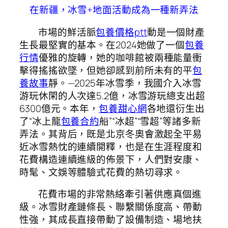
在新疆，冰雪+地面活動成為一種新弄法
市場的鮮活脈
包養價格ptt
動是一個財產
生長最堅實的基本。在2024她做了一個
包養
行情
優雅的旋轉，她的咖啡館被兩種能量衝
擊得搖搖欲墜，但她卻感到前所未有的平
包
養故事
靜。—2025年冰雪季，我國介入冰雪
游玩休閑的人次達5.2億，冰雪游玩總支出超
6300億元。本年，
包養甜心網
各地還衍生出
了“冰上龍
包養合約
船”“冰超”“雪超”等諸多新
弄法。其背后，既是北京冬奧會激起全平易
近冰雪熱忱的連續開釋，也是在生涯程度和
花費構造連續進級的佈景下，人們對安康、
時髦、文娛等體驗式花費的熱切尋求。
花費市場的非常熱絡牽引著供應真個進
級。冰雪財產鏈條長、聯繫關係度高、帶動
性強，其成長直接帶動了設備制造、場地扶