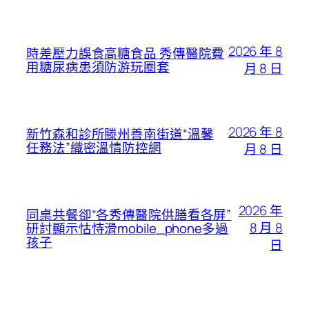
2026 年 8
時差壓力誤食高糖食品 秀傳醫院費
用糖尿病患須防游玩圈套
月 8 日
2026 年 8
新竹森和診所滕州善南街道“溫馨
任務法”織密溫情防控網
月 8 日
2026 年
同桌共餐卻“各秀傳醫院供膳看各屏”
8 月 8
研討顯示怙恃滑mobile_phone多過
孩子
日