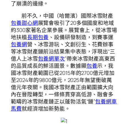
了崩潰的邊緣。
前不久，中國（哈爾濱）國際冰雪財產
包養甜心網
展覽會吸引了20多個國度和地域
約300家著名企業參展。展覽會上，從冰雪場
地扶植
長期包養
、設備研發制造，到賽事運
包養網
營、冰雪游玩、文創衍生、花費辦事
等冰雪財產鏈前沿結果集中表態，浮現出“三
億人上冰雪
包養網單次
”帶來冰雪財產高東西
的品質成長的鮮活圖景。數據顯
包養
示，我
國冰雪財產範圍已從2015年的2700億元增加
至2024年的9800億元，2025年無望衝破萬
億元年夜關。我國冰雪財產正由範圍擴大向
內在晉陞轉型，一條條貫穿高低游、融會多
範疇的冰雪財產鏈正以蓬勃活氣“鏈”
包養網車
馬費
就經濟增加新勢能。