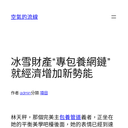
跳
至
空氣的流線
主
要
內
容
冰雪財產“專包養網鏈”
就經濟增加新勢能
作者:
admin
分類:
項目
林天秤，那個完美主
包養管道
義者，正坐在
她的平衡美學吧檯後面，她的表情已經到達