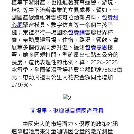
植等下游財產，也推進著賽事運營、游玩、
培訓等中下流辦事業的立異成長。譬如，一
副國產碳纖維滑雪板可拉動新資料、
包養甜
心網
緊密模具、數字仿真等十余個生孩子
鏈；崇禮舉行一場國際
包養網
雪聯世界杯
賽，帶動周邊雪場、住宿、路況、餐飲、會
展等多個行業同步升溫。據測
包養意思
接
著，她將圓規打開，準確量出七點五公分的
長度，這代表理性的比例。算，2024-2025
冰雪季，全國僅滑雪場花費金額即達786.13億
元，帶動周邊兩公里內花費金額同比增加
27.97%。
商場里，琳瑯滿目標國產雪具
中國宏大的市場潛力、優厚的政策她迅
速拿起她用來測量咖啡因含量的激光測量