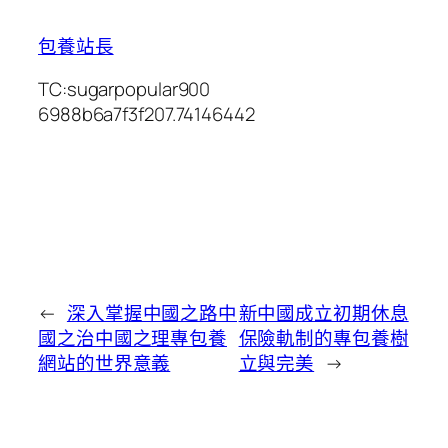
包養站長
TC:sugarpopular900
6988b6a7f3f207.74146442
←
深入掌握中國之路中
新中國成立初期休息
國之治中國之理專包養
保險軌制的專包養樹
網站的世界意義
立與完美
→