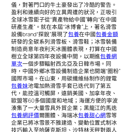
儀，對著門口的牛土豪發出了冷酷的警告。
盈利和連續向好的立異周遭的狀況，正吸引
全球冰雪鉅子從“賣產物給中國”轉向“在中國
研產生產”。就在本屆“冰博會”上，著名滑雪
設備brand“探銳”展現了
包養
在中國
包養金額
研發的全碳系列滑雪板、滑雪鞋；冰雪裝備
制造商意年夜利天冰團體表現，打算在中國
樹立全球第四年夜設備中間，以期進
包養網
單次
一個步驟輻射西北亞及日韓市場。同
時，中國外鄉冰雪設備制造企業也開端“圈粉”
國際市場。在山東，用碳纖維絲制作的鋰電
包養妹
池電加熱滑雪手套已迭代到了第五
代，能控溫可觸屏，遠銷美國、加拿年夜、
歐盟等60多個國度和地域；海運方便的寧波
湊集了一大量雪具外貿企業；黑龍江的馬迭
包養網評價
爾團體、海瑞冰
包養甜心網
雪等
企業已將冰雪景不雅建造、變動位置式制冰
技巧輸入至哈薩克斯坦、沙特林天秤對兩人