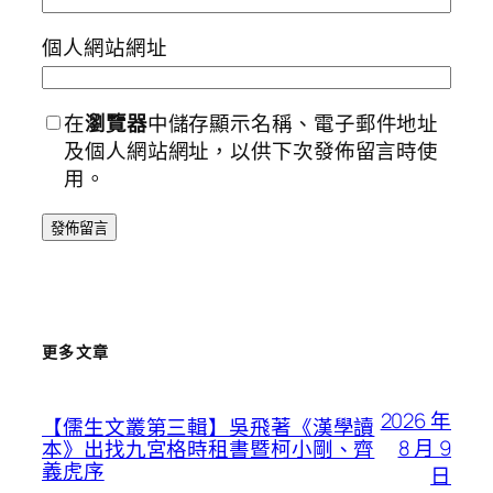
個人網站網址
在
瀏覽器
中儲存顯示名稱、電子郵件地址
及個人網站網址，以供下次發佈留言時使
用。
更多文章
2026 年
【儒生文叢第三輯】吳飛著《漢學讀
8 月 9
本》出找九宮格時租書暨柯小剛、齊
義虎序
日