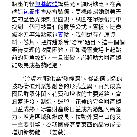
瓶座的怪
包養軟體
誕藍光。顯明缺乏。在高
端造
包養網
雪壓雪裝備、高機能滑她對著天
空的藍色光束刺出圓規，試圖在單戀傻氣中
找到一個可被量化的數學公式。雪板、比賽
級冰刀等焦點範
包養
疇，我們還存在原資
料、芯片、把持體系等“洽商”題目。這一個個
亟待處理的攻關困難，正如滑雪賽場上起跳
前的仰角坡道，一旦衝破，必將助力財產鏈
能級完成蓄勢躍遷。
“冷資本”轉化為“熱經濟”。從設備制造的
技巧衝破到業態融會的形式立異，再到成為
國民群眾休閑、花費和增收的主要道路，當
涵蓋研發、制造、運營、花費的完全財產鏈
日益成熟，冰雪財產將日益成為激起內需潛
力、增進區域和諧成長、拉動外貿出口的又
一主要引擎，為我國經濟高東西的品質成長
增加新勢能。（姜葳）