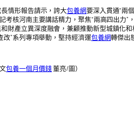
長情形報告請示，誇大
包養網
要深入貫通“兩
書記考核河南主要講話精力，聚焦“兩高四出力”
異和財產立異深度融會，兼顧推動新型城鎮化和
查改”系列專項舉動，堅持經濟運
包養網
轉傑出
文
包養一個月價錢
董亮/圖）