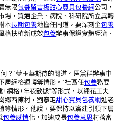
體無限
包養留言板
甜心寶貝包養網
公司，
市場，買通企業、病院、科研院所立異轉
咐本
長期包養
地擔任同道，要深刻企
包養
風格扶植新成效
包養
辦事保證實體經濟、
何？”藍玉華期待的問道。區黨群辦事中
下層網格運轉等情形。“社區任
包養
務要
+網格+年夜數據”等形式，以繡花工夫
崗鄉西陳村，劉寧走
甜心寶貝包養網
進老
植等情形。他說，要保持以黨建引領下層
感
包養感情
化，加速成長
包養意思
村落富