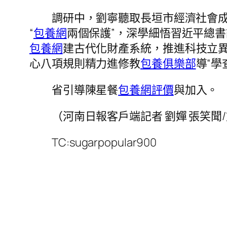
調研中，劉寧聽取長垣市經濟社會成
“
包養網
兩個保護”，深學細悟習近平總
包養網
建古代化財產系統，推進科技立
心八項規則精力進修教
包養俱樂部
導“學
省引導陳星餐
包養網評價
與加入。
（河南日報客戶端記者 劉嬋 張笑聞/
TC:sugarpopular900