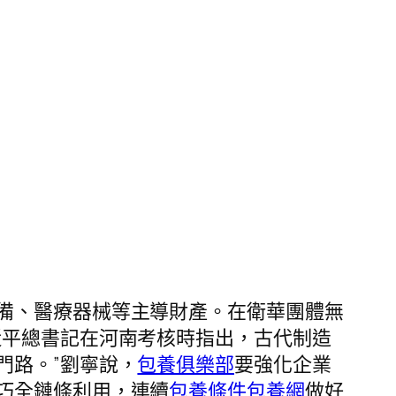
備、醫療器械等主導財產。在衛華團體無
近平總書記在河南考核時指出，古代制造
門路。”劉寧說，
包養俱樂部
要強化企業
巧全鏈條利用，連續
包養條件
包養網
做好