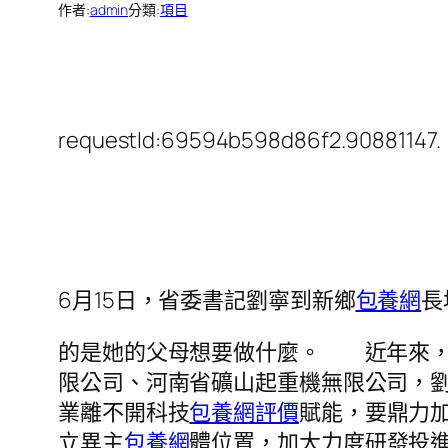
作者:
admin
分類:
項目
requestId:69594b598d86f2.90881147.
6月15日，省委書記劉寧到新鄉
包養網
長
的是她的父母想要做什麼。 近年來，
限公司、河南省礦山起重機無限公司，劉
業離不開科技
包養網評價
賦能，要鼎力
立異主
包養網
體位置，加大力度研發投