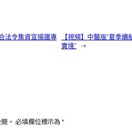
合法令集資宣揚運專
【視頻】中醫版“夏季續航
實境”
→
公開。
必填欄位標示為
*