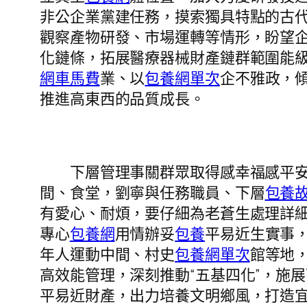
非公企業黨建任務，摸索獨具特點的古
觀察產物研發、市場運轉等情形，盼望
化鏈條，拓展醫療器械財產鏈群範圍能
網車馬費
業、以
包養網單次
企不雅政，
推進高東西的品質成長。
下層管理事關群眾取得感幸福感平安感
間、食堂，劉寧與任務職員、下層
包養
有愛心、耐煩，要仔細為老蒼生處理詳細
專心
包養網
用情辦妥
包養
平易近生實事
年人運動中間、村史
包養網單次
館等地
高效能管理，深刻推動“五基四化”，施
平易近財產，出力培養文明鄉風，打造