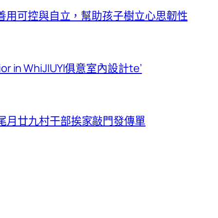
堂】善用可控與自立，幫助孩子樹立心思韌性
rior in WhiJIUYI俱意室內設計te’
 尾月廿九村干部挨家敲門發傳單