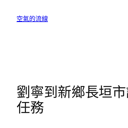
跳
至
空氣的流線
主
要
內
容
劉寧到新鄉長垣市
任務