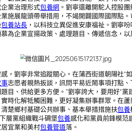
代企業治理形式
包養網
。劉寧還離開駝人控股團
企業施展龍頭帶舉措用，不竭開闢國際國際點。
級
包養站長
，以科技立異促進安康福祉。劉寧吩
傾慕為企業宣揚政策、處理題目、傳遞信念，以
，劉寧非常追蹤關心。在蒲西街道朝陽社“如
故事
志愿者親熱扳談，訊問平易近鬧事項打點、
題目、供給更多方便。”劉寧誇大，要用好“黨建
，實時化解牴觸困難，更好凝集辦事群眾。在蘆
，清楚鄉村基礎公共辦事、基本舉措措施扶
包養
展下層黨組織戰斗碉堡
包養
感化和黨員前鋒模范
宜居宜業和美村
包養管道
落。