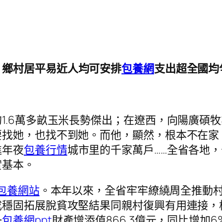
，鄉村居平易近人均可安排
包養網
支出超全國均
1.6萬多畝玉米長勢傑出；在遼西，向陽廣碩
要找她，也找不到她。而他，顯然，根本不在家
進年夜
包養行情
城市里的千家萬戶……全省各地
實基本。
包養網站
。本年以來，全省牢牢繚繞周全推動村
成穩固拓展脫貧攻堅結果同親村復興有用連接，
一
包養網ppt
財產增添值866.3億元，同比增加6