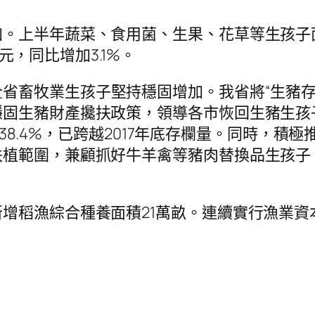
上半年蔬菜、食用菌、生果、花草等生孩子面積9
億元，同比增加3.1%。
省畜牧業生孩子堅持穩固增加。我省將“生豬存
固生豬財產攙扶政策，領導各市恢回生豬生孩子。
比增加38.4%，已跨越2017年底存欄量。同時
植範圍，兼顧抓好牛羊禽等豬肉替換品生孩子。
增稻漁綜合種養面積21萬畝。連續實行漁業資