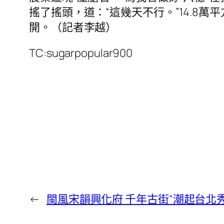
搖了搖頭，道：“這幾天不行。”14.
開。（記者李越）
TC:sugarpopular900
←
閩風宋韻興化府 千年古街“潮起台北