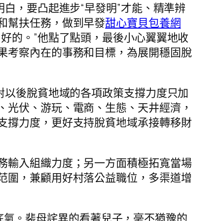
明白，要凸起進步“早發明”才能、精準辨
和幫扶任務，做到早發
甜心寶貝包養網
好的。”他點了點頭，最後小心翼翼地收
果考察內在的事務和目標，為展開穩固脫
對以後脫貧地域的各項政策支撐力度只加
、光伏、游玩、電商、生態、天井經濟，
支撐力度，更好支持脫貧地域承接轉移財
務輸入組織力度；另一方面積極拓寬當場
范圍，兼顧用好村落公益職位，多渠道增
”的底氣。裴母詫異的看著兒子，毫不猶豫的