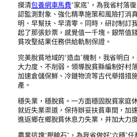
摸清
包養網車馬費
“家底”，為我省村落
認監測對象、強化精準施策和風險打消
明、早幫扶、早清零。同時，研討制訂我
起了那張鈔票，感覺值一千塊。銀幣值
貧攻堅結果任務供給軌制保證。
完美脫貧地域的“造血”機制，我省明白
大力度、不削弱，領導脫貧縣編制好村
加速倉儲保鮮、冷鏈物流等古代舉措措
產。
穩失業，穩脫貧。一方面穩固脫貧家庭
就近失業渠道，保持辦妥扶貧車間，加
進返鄉在鄉脫貧休息力失業，并加大力
農業這塊“壓艙石”，為我省做好“六穩”