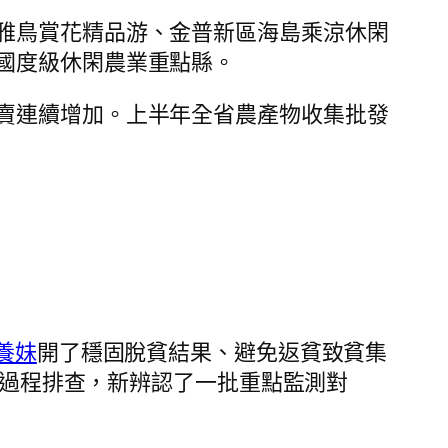
雅鳥賞花精品游、金普新區海島乘涼休閑
國度級休閑農業重點縣。
賣連續增加。上半年全省農產物收集批發
養妹
開了穩固脫貧結果、避免返貧致貧集
經由過程排查，新辨認了一批重點監測對