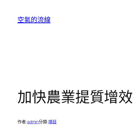
跳
至
空氣的流線
主
要
內
容
加快農業提質增效
作者:
admin
分類:
項目