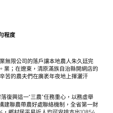
勻程度
牧業無限公司的落戶讓本地農人朱久廷完
。業；在遼東，清原滿族自治縣開網店的
，辛苦的農夫們在廣袤年夜地上揮灑汗
落復興這一“三農”任務重心，以務虛舉
構建聯農帶農好處聯絡機制，全省第一財
%，鄉村居平易近人均可安排支出10854