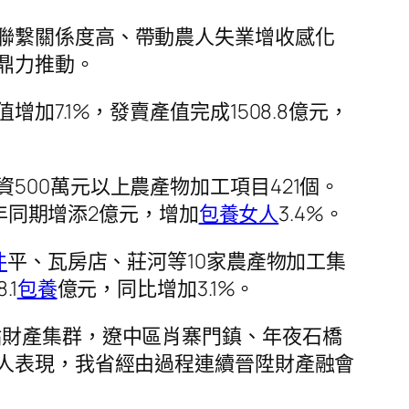
聯繫關係度高、帶動農人失業增收感化
鼎力推動。
加7.1%，發賣產值完成1508.8億元，
00萬元以上農產物加工項目421個。
往年同期增添2億元，增加
包養女人
3.4%。
件
平、瓦房店、莊河等10家農產物加工集
1
包養
億元，同比增加3.1%。
點財產集群，遼中區肖寨門鎮、年夜石橋
任人表現，我省經由過程連續晉陞財產融會