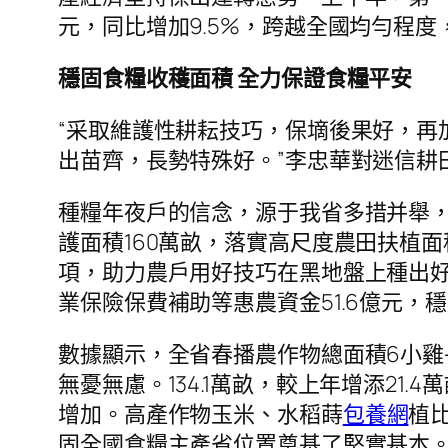
元，同比增加9.5%，跨越全國均勻程
穩固食糧收穫面積 全力保證食糧平安
“采取維護性耕耘技巧，保墑後果好，再
出苗齊，長勢特殊好。”李忠華對迷信耕
種糧年夜戶的信念，源于我省多措并舉，
護面積160萬畝，落實高尺度農田扶植面
項，助力農戶用好技巧在黑地盤上種出
業保險保費補助等惠農資金51.6億元，
數據顯示，全省春播農作物總面積6小
無憂無慮。134.1萬畝，較上年增添21
增加。高產作物玉米、水稻蒔
包養網
植
固全國食糧主產省位置奠基了堅實基本