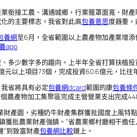
產業銜接工農、溝通城鄉，行業籠罩面寬、財產
代化的主要標志，我省對此高
包養意思
度器重，
包養網
至6月，全省範圍以上農產物加產業增添值增
養app
、多少數字多的趨向。上半年全省打算扶植投資5
資億元以上項目73個，完成投資60.6億元，比
，我省將具有必定
包養網dcard
範圍的康
包養條
個農產物加工集聚區完成主營營業支出完成448.
業財產園，劣種奶牛財產集群獲批國度上風特
鄉鎮獲批農業財產強鎮。”省農業鄉村廳相干擔
鏈”到致富財產
包養網比較
鏈上。