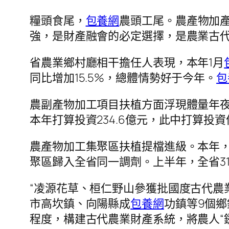
糧頭食尾，
包養網
農頭工尾。農產物加
強，是財產融會的必定選擇，是農業古
省農業鄉村廳相干擔任人表現，本年1月
同比增加15.5%，總體情勢好于今年。
包
農副產物加工項目扶植方面浮現體量年夜
本年打算投資234.6億元，此中打算投
農產物加工集聚區扶植提檔進級。本年
聚區歸入全省同一調劑。上半年，全省31
“凌源花草、桓仁野山參獲批國度古代農
市高坎鎮、向陽縣成
包養網
功鎮等9個
程度，構建古代農業財產系統，將農人“