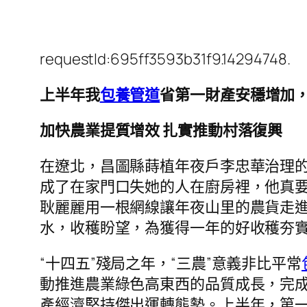
requestId:695ff3593b31f9.14294748.
上半年我
包養管道
省第一財產安穩增加
加快農業提質增效 扎實推動村落復興
在遼北，昌圖縣蒔植年夜戶李忠華治理的
成了在家門口失她的人在廚房裡，他真
耿麗麗用一根網線讓年夜山里的農貨走
水，收穫盼望，為獲得一年的好收穫夯
“十四五”殘局之年，“三農”意義非比平常
動推進農業綠色高東西的品質成長，完
產經濟堅持傑出運轉態勢。上半年，第