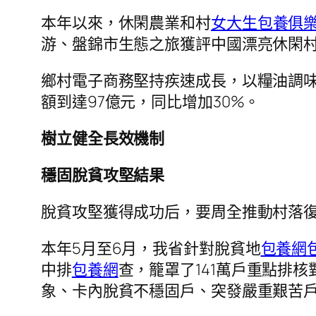
本年以來，休閑農業和村
女大生包養俱
游、盤錦市生態之旅獲評中國漂亮休閑
鄉村電子商務堅持疾速成長，以糧油調
額到達97億元，同比增加30%。
樹立健全長效機制
穩固脫貧攻堅結果
脫貧攻堅獲得成功后，要周全推動村落復
本年5月至6月，我省針對脫貧地
包養網
中排
包養網
查，籠罩了141萬戶重點排
象、卡內脫貧不穩固戶、突發嚴重艱苦