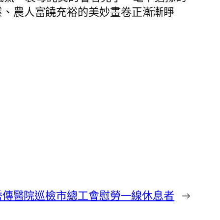
宜業、農人富饒充裕的美妙畫卷正漸漸睜
秀傳醫院巡檢市總工會慰勞一線休息者
→