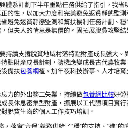
復興體系計劃下半年重點任務供給了指引。我省
真正的性，以加大力度和完美避免返貧靜態監測
省避免返貧靜態監測和幫扶機制任務計劃、穩“
錢，但夫人的情意是無價的。固拓展脫貧攻堅結
，要持續支撐脫貧地域村落特點財產成長強大。
落特點財產成長計劃，隨機應變成長古代農牧業
施設備扶
包養網
植。加年夜科技辦事、人才培育
休息力的外出務工失業，持續做
包養網比較
好勞
速成長休息密集型財產，擴展以工代賑項目實行
度對脫貧生齒的個人工作技巧培訓。
任務，落實“六保”義務供給了“穩”的支持、“進