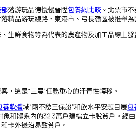
樂部
落游玩品德慢慢晉陞
包養網比較
。北票市不
村落精品游玩線路，東港市、弓長嶺區被推舉為
味、生鮮食物等為代表的農產物及加工品線上發
興，這是“三農”任務重心的汗青性轉移。
包養軟體
域“兩不愁三保證”和飲水平安題目展
包
核對象和體系內的32.3萬戶建檔立卡脫貧戶。
戶和卡外邊沿易致貧戶。