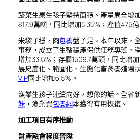
蔬菜生果生孩子堅持面積、產量周全增加。
817.9萬噸，同比增加3.35%，產值475
米袋子穩，肉
包養
盤子足。本年以來，全
事務，成立了生豬穩產保供任務專班，穩
增加33.6%；存欄1509.7萬頭，同
展尺度化、範圍化、生態化畜禽養殖場扶
VIP
同比增加6.5%。
漁業生孩子連續向好，想像的話。全省新
妹
，漁業資
包養網
本獲得有用恢復。
加工項目有序推動
財產融會程度晉陞