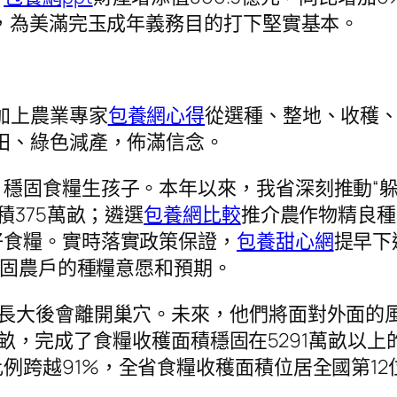
度，為美滿完玉成年義務目的打下堅實基本。
加上農業專家
包養網心得
從選種、整地、收穫
田、綠色減產，佈滿信念。
穩固食糧生孩子。本年以來，我省深刻推動“躲
積375萬畝；遴選
包養網比較
推介農作物精良種
好食糧。實時落實政策保證，
包養甜心網
提早下
穩固農戶的種糧意愿和預期。
雞長大後會離開巢穴。未來，他們將面對外面的
.4萬畝，完成了食糧收穫面積穩固在5291萬畝
比例跨越91%，全省食糧收穫面積位居全國第1
。