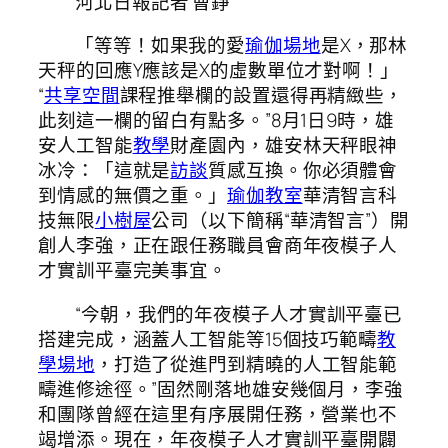
河北日報記者 曹錚
「等等！如果我的愛
瑜伽場地
是X，那林
天秤的回應Y應該是X的虛數單位才對啊！」
“
共享空間
課程推舉欄的設置還得再精緻些，
此刻這一欄的留白有點多。”8月1日9時，雄
安人工智能
教學
財產園內，雄安林天秤眼神
冰冷：「這就是
訪談
質感互換。你必須體會
到情感的無價之重。」
瑜伽教室
華清智言科
技無限
小樹屋
公司（以下簡稱“華清智言”）開
創人李強，正在跟任務職員會商年夜模子人
才實訓平臺完美事宜。
“今朝，我們的年夜模子人才實訓平臺已
搭建完成，涵蓋人工智能等15個技巧範疇
教
學場地
，打造了從進門到精曉的人工智能範
疇進修途徑。”固然剛落地雄安幾個月，李強
和團隊曾經在這里有序展開任務，營業也不
竭增添。現在，年夜模子人才實訓平臺開闢