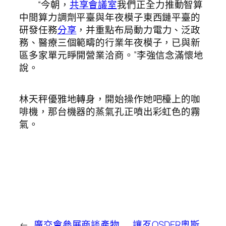
“今朝，
共享會議室
我們正全力推動智算
中間算力調劑平臺與年夜模子東西鏈平臺的
研發任務
分享
，并重點布局動力電力、泛政
務、醫療三個範疇的行業年夜模子，已與新
區多家單元睜開營業洽商。”李強信念滿懷地
說。
林天秤優雅地轉身，開始操作她吧檯上的咖
啡機，那台機器的蒸氣孔正噴出彩虹色的霧
氣。
←
廣交會參展商談產物
讓歹OSDER奧斯