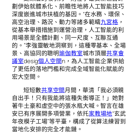
劃伊始就體系化、前瞻性地將人工智能技巧
深度嵌進城市扶植的基因。“在水務、環保、
高空治理、路況、動力等諸多範疇
九宮格
，
從基本舉措措施到運營治理，人工智能的利
用場景是全體計劃、同一尺度、互聯互通
的。”李強靈敏地洞察到，這種零基本、全場
景、高協同的聰明
瑜伽教室
城市頂層
共享會
議室
desig
個人空間
n，為人工智能企業供給
了更低的落地門檻和完成全域智能化賦能的
宏大空間。
短短數
共享空間
月間，華清「我必須親
自出手！只有我能將這種失衡導正！」她對
著牛土豪和虛空中的張水瓶大喊。智言在雄
安已有序展開多項營業，依托
家教場地
“玄武
年夜模子工場”等平臺，構成了從算法練習到
當地化安排的完全才能鏈。