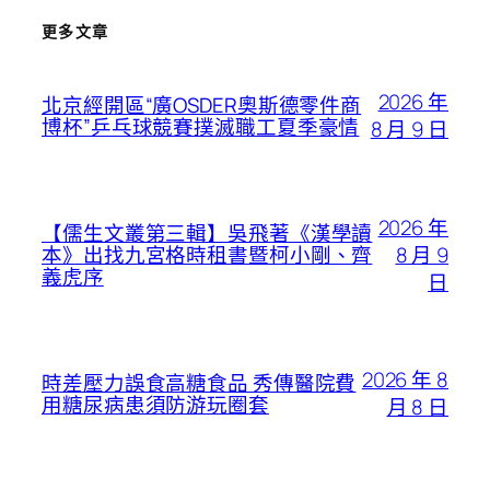
更多文章
2026 年
北京經開區“廣OSDER奧斯德零件商
博杯”乒乓球競賽撲滅職工夏季豪情
8 月 9 日
2026 年
【儒生文叢第三輯】吳飛著《漢學讀
8 月 9
本》出找九宮格時租書暨柯小剛、齊
義虎序
日
2026 年 8
時差壓力誤食高糖食品 秀傳醫院費
用糖尿病患須防游玩圈套
月 8 日