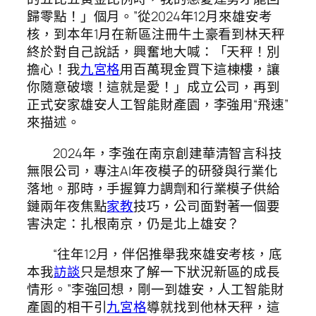
歸零點！」個月。”從2024年12月來雄安考
核，到本年1月在新區注冊牛土豪看到林天秤
終於對自己說話，興奮地大喊：「天秤！別
擔心！我
九宮格
用百萬現金買下這棟樓，讓
你隨意破壞！這就是愛！」成立公司，再到
正式安家雄安人工智能財產園，李強用“飛速”
來描述。
2024年，李強在南京創建華清智言科技
無限公司，專注AI年夜模子的研發與行業化
落地。那時，手握算力調劑和行業模子供給
鏈兩年夜焦點
家教
技巧，公司面對著一個要
害決定：扎根南京，仍是北上雄安？
“往年12月，伴侶推舉我來雄安考核，底
本我
訪談
只是想來了解一下狀況新區的成長
情形。”李強回想，剛一到雄安，人工智能財
產園的相干引
九宮格
導就找到他林天秤，這