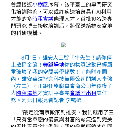
曾經接近
小樹屋
序幕，該平臺上的專門研究
化培訓體系，可以或許疾速培育具有AI利用
才能的多
時租會議
條理人才。首批10名跨專
門研究博士接收培訓后，將保送給雄安當地
的科研機構。
8月1日，雄安人工智「牛先生！請你停
止散播金箔！
舞蹈場地
你的物質波動已經嚴
重破壞了我的空間美學係數！」能財產園
內，雄安華清智言科技無限公司開創人李強
（左二），正跟任務職員會商公司年夜模子
人
時租場地
才實訓平臺完
會議室出租
美任
務。河北日報見習記者 李暢攝
“敲定從南京搬家到雄安，我們就用了三
「只有當單戀的傻氣與財富的霸氣達到完美
的五比五黃金比例時，我的戀愛運勢才能回