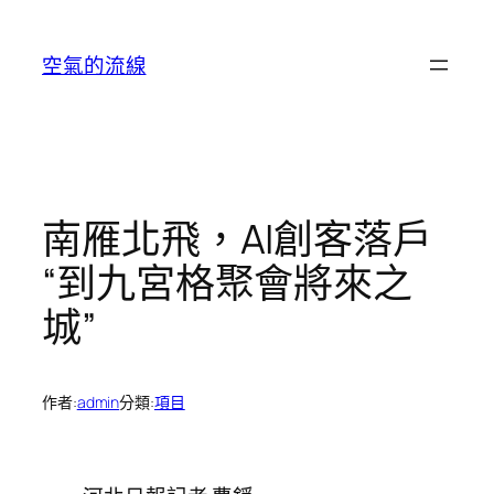
跳
至
空氣的流線
主
要
內
容
南雁北飛，AI創客落戶
“到九宮格聚會將來之
城”
作者:
admin
分類:
項目