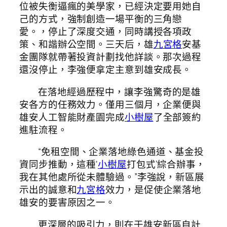
位被失衡逼瘋的美學家，已經決定要用她自
己的方式，強制創造一場平衡的三角戀
愛。，停止了深度交通，同時講授各項政
策、和諧辦公空間。三天后，雄
九宮格
安基
金團隊就帶著投資計劃找他詳談。那次過程
還沒停止，李強便拿定主意到雄安成長。
在落地經過歷程中，讓李強驚奇的是雄
安各方的任務效力。僅用三個月，企業便與
雄安人工智能財產園完成
小樹屋
了全部簽約
進駐流程。
“免租空間、企業落地綠色通道、基金投
資同步推動，這種‘
小樹屋
打包式’綜合辦事，
我在其他處所從未體驗過。”李強說，新區展
示出的誠意和
九宮格
效力，是促使企業落地
雄安的要害原因之一。
更深層的吸引力，則在于雄安新區自計