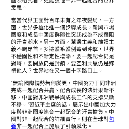
國際格式看，更能讀懂中非一起配合的世界
意義。
當當代界正面對百年未有之年夜變局。一方
面，世界多極化進一個步驟成長，新興市場
國度和成長中國度群體性突起成為不成攔阻
的汗青潮水。另一方面，單邊主義和維護主
義不竭昂首，多邊體系體例遭到沖擊，世界
不穩固性和不斷定性增添。要一起配合仍是
對峙，要開放仍是封鎖，要互利共贏仍是嫁
禍他人？世界站在又一個十字路口上。
“無論國際情勢若何變更，中國努力于同非洲
完成一起配合共贏、配合成長的決計果斷不
移，中國對非洲戰爭與成長工作的支撐果斷
不移。”習近平主席的話，展示出中國加大力
度與非洲國度連合一起配合的汗青擔負。中
國對非一起配合的詳細實行，則在全球對
包
養
非一起配合上施展了引領感化。