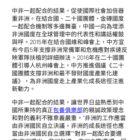
中非一起配合的結果，促使國際社會加倍器
重非洲。在結合國、二十國團體、金磚國度
一起配合機制等多邊舞臺，中國一向為增添
非洲國度在全球管理中的代表性和講話權鼓
與呼。2015年在結合國維和峰會上，中方宣
布今后5年支撐非洲常備軍和危機應對疾速反
映軍隊扶植的詳細辦法。2016年在二十國團
體引導人杭州峰會上，中方推進倡議《二十
國團體支撐非洲和最不發財國度產業化建
議》，為非洲國度走上產業化成長途徑注進
新動力。
中非一起配合的結果，讓世界日益熟悉到中
國所秉持的真正
包養俱樂部
的親誠政策理念
和對的義利不雅意義嚴重。“非洲的工作應當
由非洲國民自立決議，非洲的成長途徑也應
當由非洲國民自立選擇”“對非一起配合要遵