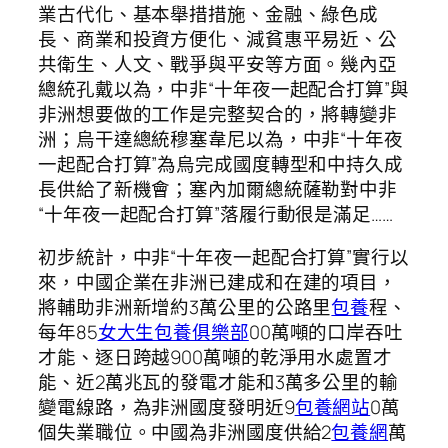
業古代化、基本舉措措施、金融、綠色成
長、商業和投資方便化、減貧惠平易近、公
共衛生、人文、戰爭與平安等方面。幾內亞
總統孔戴以為，中非“十年夜一起配合打算”與
非洲想要做的工作是完整契合的，將轉變非
洲；烏干達總統穆塞韋尼以為，中非“十年夜
一起配合打算”為烏完成國度轉型和中持久成
長供給了新機會；塞內加爾總統薩勒對中非
“十年夜一起配合打算”落履行動很是滿足……
初步統計，中非“十年夜一起配合打算”實行以
來，中國企業在非洲已建成和在建的項目，
將輔助非洲新增約3萬公里的公路里
包養
程、
每年85
女大生包養俱樂部
00萬噸的口岸吞吐
才能、逐日跨越900萬噸的乾淨用水處置才
能、近2萬兆瓦的發電才能和3萬多公里的輸
變電線路，為非洲國度發明近9
包養網站
0萬
個失業職位。中國為非洲國度供給2
包養網
萬