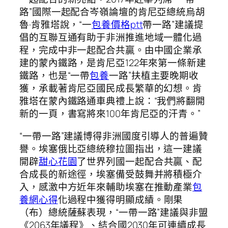
路”國際一起配合岑嶺論壇的肯尼亞總統烏胡
魯·肯雅塔說，“一
包養價格ptt
帶一路”建議提
倡的互聯互通有助于非洲推進地域一體化過
程，完成中非一起配合共贏。由中國企業承
建的蒙內鐵路，是肯尼亞122年來第一條新建
鐵路，也是“一帶
包養
一路”扶植主要晚期收
獲，承載著肯尼亞國民成長繁華的幻想。肯
雅塔在蒙內鐵路通車典禮上說：“我們將翻開
新的一頁，書寫將來100年肯尼亞的汗青。”
“一帶一路”建議博得非洲國度引導人的普遍贊
譽。埃塞俄比亞總統穆拉圖指出，這一建議
開辟
甜心花園
了世界列國一起配合共贏、配
合成長的新途徑，埃塞備受鼓舞并將積極介
入，感激中方近年來輔助埃塞在推動產業
包
養網心得
化過程中獲得明顯成績。剛果
（布）總統薩蘇表現，“一帶一路”建議與非盟
《2063年議程》、結合國2030年可連續成長