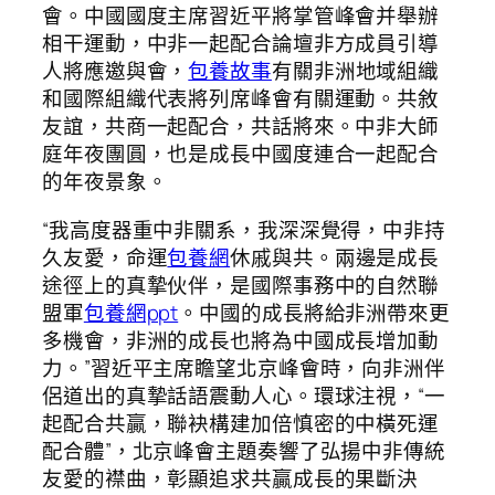
會。中國國度主席習近平將掌管峰會并舉辦
相干運動，中非一起配合論壇非方成員引導
人將應邀與會，
包養故事
有關非洲地域組織
和國際組織代表將列席峰會有關運動。共敘
友誼，共商一起配合，共話將來。中非大師
庭年夜團圓，也是成長中國度連合一起配合
的年夜景象。
“我高度器重中非關系，我深深覺得，中非持
久友愛，命運
包養網
休戚與共。兩邊是成長
途徑上的真摯伙伴，是國際事務中的自然聯
盟軍
包養網ppt
。中國的成長將給非洲帶來更
多機會，非洲的成長也將為中國成長增加動
力。”習近平主席瞻望北京峰會時，向非洲伴
侶道出的真摯話語震動人心。環球注視，“一
起配合共贏，聯袂構建加倍慎密的中橫死運
配合體”，北京峰會主題奏響了弘揚中非傳統
友愛的襟曲，彰顯追求共贏成長的果斷決