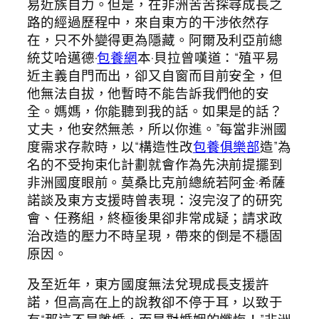
易近族自力。但是，在非洲苦苦探尋成長之
路的經過歷程中，來自東方的干涉依然存
在，只不外變得更為隱藏。阿爾及利亞前總
統艾哈邁德·
包養網
本·貝拉曾嘆道：“殖平易
近主義自門而出，卻又自窗而目前安全，但
他無法自拔，他暫時不能告訴我們他的安
全。媽媽，你能聽到我的話。如果是的話？
丈夫，他安然無恙，所以你進。”每當非洲國
度需求存款時，以“構造性改
包養俱樂部
造”為
名的不受拘束化計劃就會作為先決前提擺到
非洲國度眼前。莫桑比克前總統若阿金·希薩
諾談及東方支援時曾表現：沒完沒了的研究
會、任務組，終極後果卻非常成疑；請求政
治改造的壓力不時呈現，帶來的倒是不穩固
原因。
及至近年，東方國度無法兌現成長支援許
諾，但高高在上的說教卻不停于耳，以致于