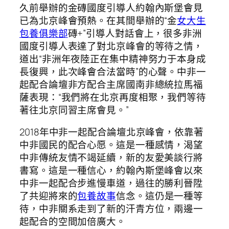
久前舉辦的金磚國度引導人約翰內斯堡會見
已為北京峰會預熱。在其間舉辦的“金
女大生
包養俱樂部
磚+”引導人對話會上，很多非洲
國度引導人表達了對北京峰會的等待之情，
道出“非洲年夜陸正在集中精神努力于本身成
長復興，此次峰會合法當時”的心聲。中非一
起配合論壇非方配合主席國南非總統拉馬福
薩表現：“我們將在北京再度相聚，我們等待
著往北京同習主席會見。”
2018年中非一起配合論壇北京峰會，依靠著
中非國民的配合心愿。這是一種感情，渴望
中非傳統友情不竭延續，新的友愛美談行將
書寫。這是一種信心，約翰內斯堡峰會以來
中非一起配合步進慢車道，過往的勝利晉陞
了共迎將來的
包養故事
信念。這仍是一種等
待，中非關系走到了新的汗青方位，兩邊一
起配合的空間加倍廣大。