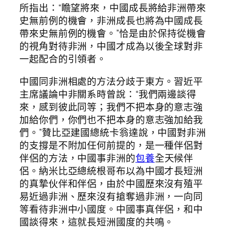
所指出：“瞻望將來，中國成長將給非洲帶來
史無前例的機會，非洲成長也將為中國成長
帶來史無前例的機會。”恰是由於保持從機會
的視角對待非洲，中國才成為以後全球對非
一起配合的引領者。
中國同非洲相處的方法分歧于東方。習近平
主席議論中非關系時曾說：“我們兩邊談得
來，感到彼此同等；我們不把本身的意志強
加給你們，你們也不把本身的意志強加給我
們。”贊比亞建國總統卡翁達說，中國對非洲
的支撐是不附加任何前提的，是一種伴侶對
伴侶的方法，中國事非洲的
包養
全天候伴
侶。納米比亞總統根哥布以為中國才長短洲
的真摯伙伴和伴侶，由於中國歷來沒有殖平
易近過非洲、歷來沒有搶奪過非洲，一向同
等看待非洲中小國度。中國事真伴侶，和中
國談得來，這就長短洲國度的共鳴。