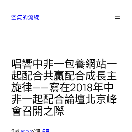
跳
至
空氣的流線
主
要
內
容
唱響中非一包養網站一
起配合共贏配合成長主
旋律——寫在2018年中
非一起配合論壇北京峰
會召開之際
作者:
admin
分類:
項目