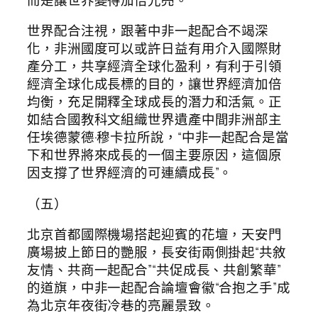
世界配合注視，跟著中非一起配合不竭深
化，非洲國度可以或許日益有用介入國際財
產分工，共享經濟全球化盈利，有利于引領
經濟全球化成長標的目的，讓世界經濟加倍
均衡，充足開釋全球成長的潛力和活氣。正
如結合國教科文組織世界遺產中間非洲部主
任埃德蒙德·穆卡拉所說，“中非一起配合是當
下和世界將來成長的一個主要原因，這個原
因支撐了世界經濟的可連續成長”。
（五）
北京首都國際機場搭起迎賓的花壇，天安門
廣場披上節日的艷服，長安街兩側掛起“共敘
友情、共商一起配合”“共促成長、共創繁華”
的道旗，中非一起配合論壇會徽“合抱之手”成
為北京年夜街冷巷的亮麗景致。