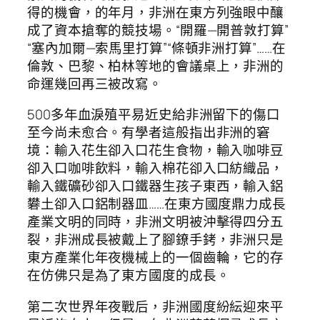
得的機會，的年月，非洲在東方列強眼中釀
成了資本搶奪的競技場。“開羅—開普敦打算”
“塞內加爾—索馬里打算”“條頓非洲打算”……在
倫敦、巴黎、柏林等地的會議桌上，非洲的
命運幾回再三被改寫。
500多年血淚殖平易近史給非洲留下的傷口
至今尚未愈合。有學者這般指出非洲的窘
境：輸入花生卻入口花生食物，輸入咖啡豆
卻入口咖啡飲料，輸入棉花卻入口紡織品，
輸入鐵礦砂卻入口鐵器生孩子東西，輸入鋁
礬土卻入口鋁制器皿……在東方國度鼎力成長
產業文明的同時，非洲文明被沖擊得四分五
裂，非洲成長被戴上了腳鐐手銬，非洲只是
東方產業化年夜機械上的一個齒輪，它的存
在仿佛只是為了東方國度的成長。
第二次世界年夜戰后，非洲國度紛紜迎來平