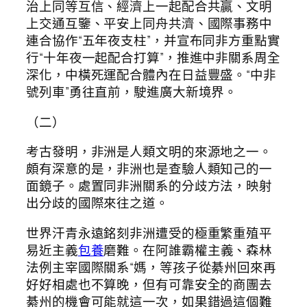
治上同等互信、經濟上一起配合共贏、文明
上交通互鑒、平安上同舟共濟、國際事務中
連合協作“五年夜支柱”，并宣布同非方重點實
行“十年夜一起配合打算”，推進中非關系周全
深化，中橫死運配合體內在日益豐盛。“中非
號列車”勇往直前，駛進廣大新境界。
（二）
考古發明，非洲是人類文明的來源地之一。
頗有深意的是，非洲也是查驗人類知己的一
面鏡子。處置同非洲關系的分歧方法，映射
出分歧的國際來往之道。
世界汗青永遠銘刻非洲遭受的極重繁重殖平
易近主義
包養
磨難。在阿誰霸權主義、森林
法例主宰國際關系“媽，等孩子從綦州回來再
好好相處也不算晚，但有可靠安全的商團去
綦州的機會可能就這一次，如果錯過這個難