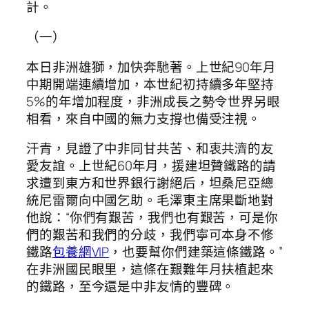
計。
（一）
本日非洲雄獅，加快奔馳著。上世紀90年月
中期開端連續增加，本世紀初持續多年堅持
5%的年增加程度，非洲成長之勢令世界另眼
相看，來自中國的無力支撐也備受注視。
汗青，見證了中非同甘共苦、和衷共濟的友
愛友誼。上世紀60年月，援建坦贊鐵路的請
求遭到東方和世界銀行謝絕后，坦桑尼亞總
統尼雷爾向中國乞助。毛澤東主席果斷地對
他說：“你們有艱苦，我們也有艱苦，可是你
們的艱苦和我們的分歧，我們寧可本身不修
鐵路
包養網VIP
，也要幫你們建築這條鐵路。”
在非洲國民眼里，這條在艱難年月扶植起來
的鐵路，至今還是中非友情的豐碑。