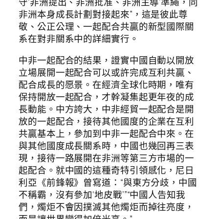
守‘非洲提出、非洲批准、非洲主導’準繩，同
非洲本身成長計劃對接起來”，這是彼此尊
敬、公正公理、一起配合共贏的新型國際關
系在對非關系中的詳細實行。
中非一起配合的結果，證實中國自動以開放
立場展開一起配合可以或許完成互利共贏、
配合成長的愿景。在經濟全球化時期，唯有
保持開放一起配合，才幹凝集起更年夜的成
長動能。中方誇大，中非經貿一起配合是開
放的一起配合，接待其他國度的企業在互利
共贏基本上，參加到中非一起配合中來。在
與其他國度成長關系時，中國也幾回再三表
現，接待一路展開在非洲等第三方市場的一
起配合。就中國的這種奇特引領感化，尼日
利亞《前鋒報》曾寫道：“與東方分歧，中國
不稱霸，沒有參加‘地皮戰’”“中國人告知我
們，燭炬不會因撲滅其他燭炬而掉往亮度，
而是讓世界變得加倍光亮。”