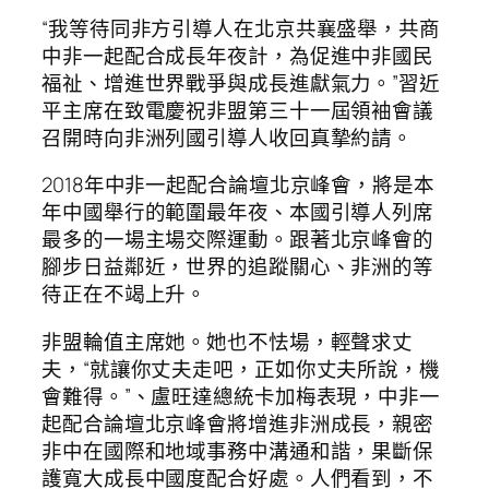
“我等待同非方引導人在北京共襄盛舉，共商
中非一起配合成長年夜計，為促進中非國民
福祉、增進世界戰爭與成長進獻氣力。”習近
平主席在致電慶祝非盟第三十一屆領袖會議
召開時向非洲列國引導人收回真摯約請。
2018年中非一起配合論壇北京峰會，將是本
年中國舉行的範圍最年夜、本國引導人列席
最多的一場主場交際運動。跟著北京峰會的
腳步日益鄰近，世界的追蹤關心、非洲的等
待正在不竭上升。
非盟輪值主席她。她也不怯場，輕聲求丈
夫，“就讓你丈夫走吧，正如你丈夫所說，機
會難得。”、盧旺達總統卡加梅表現，中非一
起配合論壇北京峰會將增進非洲成長，親密
非中在國際和地域事務中溝通和諧，果斷保
護寬大成長中國度配合好處。人們看到，不