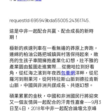
requestId:695949bda55005.24361745.
這是中非一起配合共贏、配合成長的新時
期！
極新的疾速列車在一看無邊的莽原上奔跑，
連綿的柏油公路把城鎮與村落保持起來，敞
亮的生孩子車間擁抱產業化幻想，壯不雅的
產業園由藍圖走進實際……從撒哈拉到好看
角，從紅海之濱到年夜西
包養網
洋畔，從尼
羅河到剛果河，從阿特拉斯山脈到德拉肯斯
山脈，中國與非洲共謀成長、共逐幻想。
碩果累累的金秋，中國和非洲國民行將迎來
又一個友情與一起配合的汗青性嘉會——9月3
日至4日，2018年中非一起配合論壇北京峰