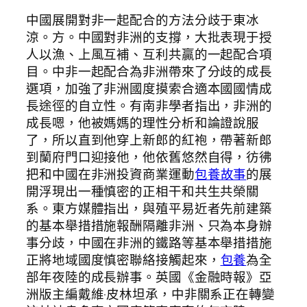
中國展開對非一起配合的方法分歧于東冰
涼。方。中國對非洲的支撐，大批表現于授
人以漁、上風互補、互利共贏的一起配合項
目。中非一起配合為非洲帶來了分歧的成長
選項，加強了非洲國度摸索合適本國國情成
長途徑的自立性。有南非學者指出，非洲的
成長嗯，他被媽媽的理性分析和論證說服
了，所以直到他穿上新郎的紅袍，帶著新郎
到蘭府門口迎接他，他依舊悠然自得，彷彿
把和中國在非洲投資商業運動
包養故事
的展
開浮現出一種慎密的正相干和共生共榮關
系。東方媒體指出，與殖平易近者先前建築
的基本舉措措施報酬隔離非洲、只為本身辦
事分歧，中國在非洲的鐵路等基本舉措措施
正將地域國度慎密聯絡接觸起來，
包養
為全
部年夜陸的成長辦事。英國《金融時報》亞
洲版主編戴維·皮林坦承，中非關系正在轉變