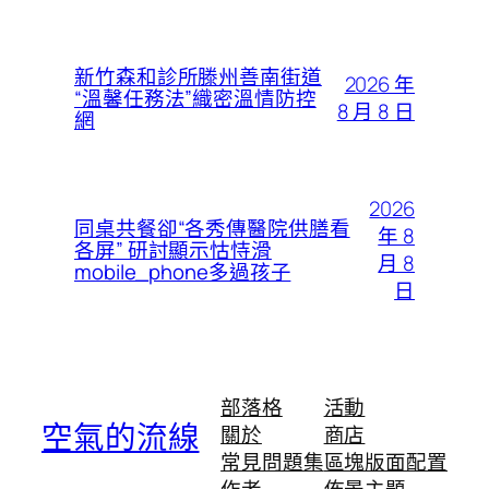
新竹森和診所滕州善南街道
2026 年
“溫馨任務法”織密溫情防控
8 月 8 日
網
2026
同桌共餐卻“各秀傳醫院供膳看
年 8
各屏” 研討顯示怙恃滑
月 8
mobile_phone多過孩子
日
部落格
活動
空氣的流線
關於
商店
常見問題集
區塊版面配置