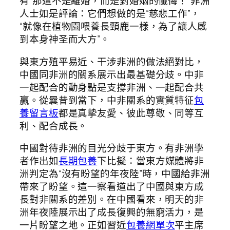
有“那這不是離婚，而是對​​婚姻的懺悔！”非洲
人士如是評論：它們想做的是“慈悲工作”，
“就像在植物園喂養長頸鹿一樣，為了讓人感
到本身神圣而大方”。
與東方殖平易近、干涉非洲的做法絕對比，
中國同非洲的關系展示出最基礎分歧。中非
一起配合的動身點是支撐非洲、一起配合共
贏。從曩昔到當下，中非關系的實質特征
包
養留言板
都是真摯友愛、彼此尊敬、同等互
利、配合成長。
中國對待非洲的目光分歧于東方。有非洲學
者作出如
長期包養
下比擬：當東方媒體將非
洲判定為“沒有盼望的年夜陸”時，中國給非洲
帶來了盼望。這一察看道出了中國與東方成
長對非關系的差別。在中國看來，明天的非
洲年夜陸展示出了成長復興的無窮活力，是
一片盼望之地。正如習近
包養網單次
平主席