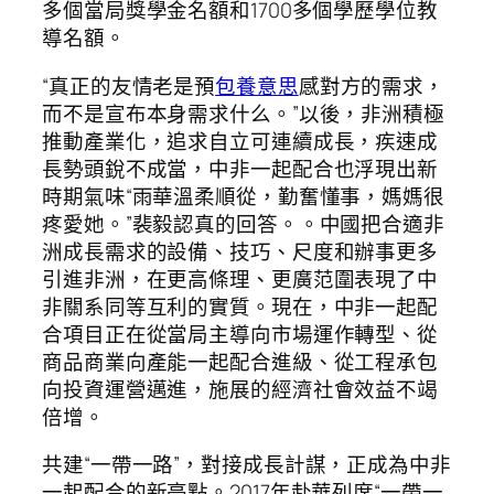
多個當局獎學金名額和1700多個學歷學位教
導名額。
“真正的友情老是預
包養意思
感對方的需求，
而不是宣布本身需求什么。”以後，非洲積極
推動產業化，追求自立可連續成長，疾速成
長勢頭銳不成當，中非一起配合也浮現出新
時期氣味“雨華溫柔順從，勤奮懂事，媽媽很
疼愛她。”裴毅認真的回答。。中國把合適非
洲成長需求的設備、技巧、尺度和辦事更多
引進非洲，在更高條理、更廣范圍表現了中
非關系同等互利的實質。現在，中非一起配
合項目正在從當局主導向市場運作轉型、從
商品商業向產能一起配合進級、從工程承包
向投資運營邁進，施展的經濟社會效益不竭
倍增。
共建“一帶一路”，對接成長計謀，正成為中非
一起配合的新亮點。2017年赴華列席“一帶一