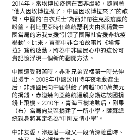
2014年，當埃博拉疫情在西非爆發，隨同著
“他人因埃博拉撤了，中國因埃博拉來了”的歌
聲，中國的“白衣兵士”為西非帶往克服疫魔的
盼望。利比里亞時任總統瑟利夫由衷稱贊中
國當局的忘我支援“引領了國際社會援非抗疫
舉動”。比來，首部中非合拍故事片《埃博
拉》簽約啟動，將為中非國民心中的這份可
貴記憶浮現一個新的翻開方法。
中國遭受艱苦時，非洲兄弟異樣第一時光伸
出援手。2008年中國汶川特年夜地動產生
后，非洲國民向中國供給了跨越1000萬美元
的捐錢，赤道幾內亞總統還親身護送該國捐
錢上飛機。2010年，青海玉樹地動后，剛果
（布）當局向災區捐建了一所小學，薩蘇總
統親身將其定名為“中剛友情小學”。
中非友愛，滲透著一段又一段情深義重時、
一樁又一樁心領神會事。