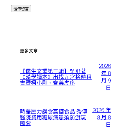
更多文章
2026
【儒生文叢第三輯】吳飛著
年 8
《漢學讀本》出找九宮格時租
月 9
書暨柯小剛、齊義虎序
日
2026 年
時差壓力誤食高糖食品 秀傳
8 月 8
醫院費用糖尿病患須防游玩
圈套
日