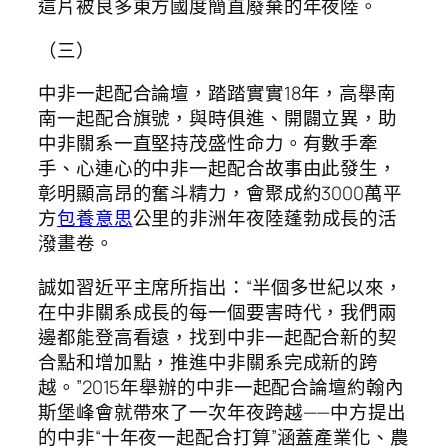
這片被良多東方國度簡直廢棄的年夜陸。
（三）
中非一起配合論壇，踏踏實實18年，高舉南
南一起配合旗號，與時俱進、開闢立異，助
中非關系一直堅持茂盛性命力。有數手牽
手、心連心的中非一起配合故事由此發生，
彰明顯高昂的奮斗精力，會聚成約3000萬平
方
包養意思
公里的非洲年夜陸蓬勃成長的活
潑畫卷。
誠如習近平主席所指出：“半個多世紀以來，
在中非關系成長的每一個要害時代，我們兩
邊都能登高看遠，找到中非一起配合新的契
合點和增加點，推進中非關系完成新的跨
越。”2015年舉辦的中非一起配合論壇約翰內
斯堡峰會就帶來了一次年夜跨越——中方提出
的中非“十年夜一起配合打算”涵蓋產業化、農