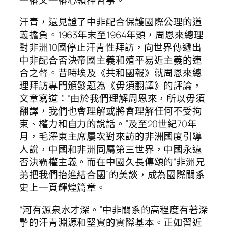
汗青，還見證了中非配合保護國際公理的道
義擔負。1963年末至1964年頭，周恩來總理
對非洲10國停止汗青性拜訪，向世界傳遞出
中非配合否決帝國主義和殖平易近主義的連
合之聲。昔時埃及《共和國報》就周恩來總
理拜訪專門頒發題為《毋須翻譯》的評論，
文章寫道：“由於我們理解周恩來，所以毋須
翻譯，我們也會理解或將會理解任何不受拘
束、權力和自力的說話。”及至20世紀70年
月，毛澤東主席屢次對來訪的非洲國度引導
人說，中國和非洲同屬第三世界，中國永遠
否決霸權主義。而在中國久長傳頌的“非洲兄
弟把我們抬進結合國”的美談，成為國際關系
史上一頁輝煌篇章。
“河有源泉水才深。”中非關系的高程度有著深
摯的汗青淵源和堅實的實際基本。正如習近