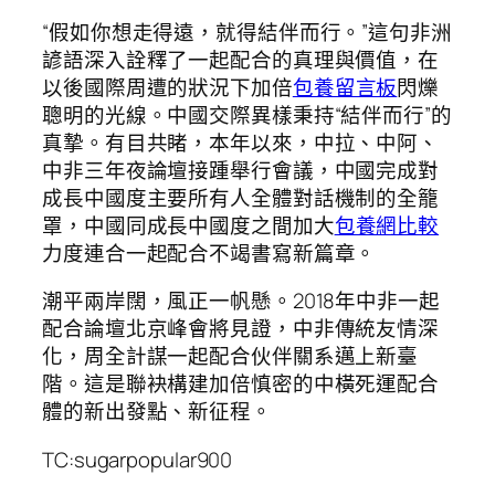
“假如你想走得遠，就得結伴而行。”這句非洲
諺語深入詮釋了一起配合的真理與價值，在
以後國際周遭的狀況下加倍
包養留言板
閃爍
聰明的光線。中國交際異樣秉持“結伴而行”的
真摯。有目共睹，本年以來，中拉、中阿、
中非三年夜論壇接踵舉行會議，中國完成對
成長中國度主要所有人全體對話機制的全籠
罩，中國同成長中國度之間加大
包養網比較
力度連合一起配合不竭書寫新篇章。
潮平兩岸闊，風正一帆懸。2018年中非一起
配合論壇北京峰會將見證，中非傳統友情深
化，周全計謀一起配合伙伴關系邁上新臺
階。這是聯袂構建加倍慎密的中橫死運配合
體的新出發點、新征程。
TC:sugarpopular900