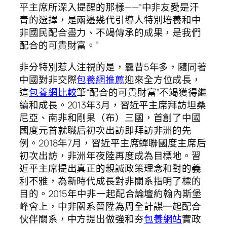
平主席所深入提醒的那樣——“中非友愛是汗
青的選擇，是兩邊幾代引導人特別培養和中
非國民配合盡力、不竭傳承的成果，是我們
配合的可貴財富。”
非分特別惹人注視的是，曩昔5年多，隨同著
中國對非交際
包養網推薦
迎來全方位成長，
這
包養網比較
筆“配合的可貴財富”不竭獲得繼
續和成長。2013年3月，習近平主席拜訪坦桑
尼亞、南非和剛果（布）三國，首創了中國
國度元首就職后初次出訪即拜訪非洲的先
例。2018年7月，習近平主席蟬聯國度主席后
初次出訪，非洲年夜陸再度成為目標地。習
近平主席提出真正的親誠政策理念和對的義
利不雅，為新時代成長對非關系指明了標的
目的。2015年中非一起配合論壇約翰內斯堡
峰會上，中非關系晉陞為周全計謀一起配合
伙伴關系，中方提出做強和夯
包養網站
實政