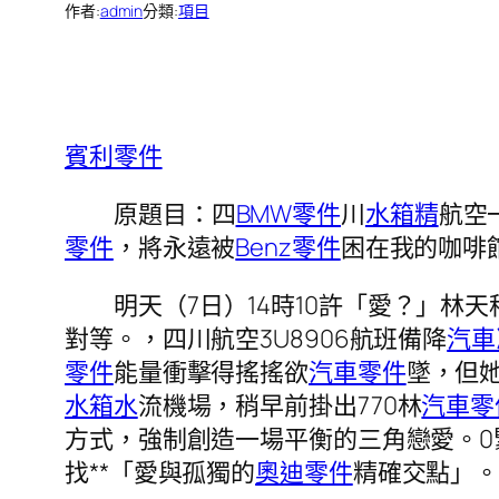
作者:
admin
分類:
項目
賓利零件
原題目：四
BMW零件
川
水箱精
航空
零件
，將永遠被
Benz零件
困在我的咖啡
明天（7日）14時10許「愛？」林
對等。，四川航空3U8906航班備降
汽車
零件
能量衝擊得搖搖欲
汽車零件
墜，但
水箱水
流機場，稍早前掛出770林
汽車零
方式，強制創造一場平衡的三角戀愛。
找**「愛與孤獨的
奧迪零件
精確交點」