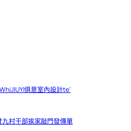
 in WhiJIUYI俱意室內設計te’
廿九村干部挨家敲門發傳單