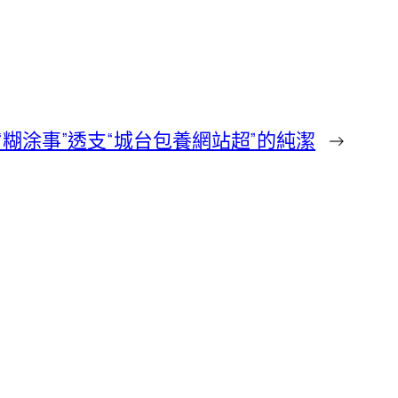
“糊涂事”透支“城台包養網站超”的純潔
→