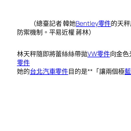
（總臺記者 韓她
Bentley零件
的天秤
防禦機制。平易近權 蔣林）
林天秤隨即將蕾絲絲帶拋
VW零件
向金色
零件
她的
台北汽車零件
目的是**「讓兩個極