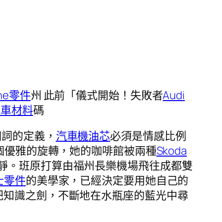
che零件
州 此前「儀式開始！失敗者
Audi
汽車材料
碼
個詞的定義，
汽車機油芯
必須是情感比例
個優雅的旋轉，她的咖啡館被兩種
Skoda
靜。班原打算由福州長樂機場飛往成都雙
士零件
的美學家，已經決定要用她自己的
把知識之劍，不斷地在水瓶座的藍光中尋