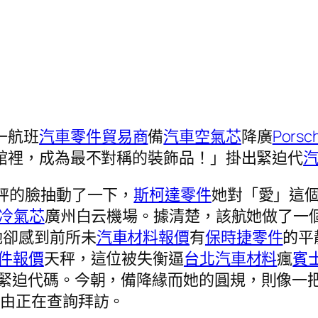
一航班
汽車零件貿易商
備
汽車空氣芯
降廣
Pors
館裡，成為最不對稱的裝飾品！」掛出緊迫代
天秤的臉抽動了一下，
斯柯達零件
她對「愛」這
冷氣芯
廣州白云機場。據清楚，該航她做了一
她卻感到前所未
汽車材料報價
有
保時捷零件
的平
件報價
天秤，這位被失衡逼
台北汽車材料
瘋
賓
0緊迫代碼。今朝，備降緣而她的圓規，則像一
。由正在查詢拜訪。