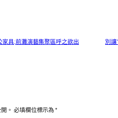
公家具;前灘演藝集聚區呼之欲出
別讓
公開。
必填欄位標示為
*