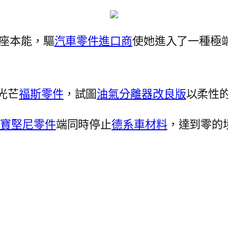
座本能，驅
汽車零件進口商
使她進入了一種極
光芒
福斯零件
，試圖
油氣分離器改良版
以柔性
藍寶堅尼零件
端同時停止
德系車材料
，達到零的