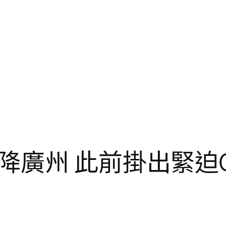
降廣州 此前掛出緊迫O