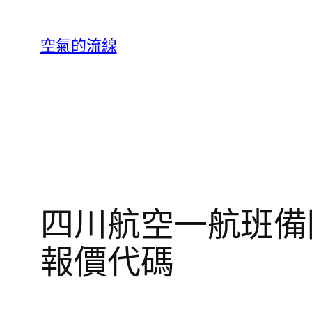
跳
至
空氣的流線
主
要
內
容
四川航空一航班備
報價代碼