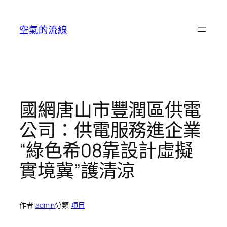
跳
至
空氣的流線
主
要
內
容
國網唐山市豐潤區供電
公司：供電服務進企業
“綠色希08靠設計虛擬
實境冀”護清涼
作者:
admin
分類:
項目