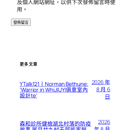
及個人網站網址，以供下次發佈留言時使
用。
更多文章
2026 年
YTalk121丨Norman Bethune:
8 月 6
‘Warrior in WhiJIUYI俱意室內
設計te’
日
2026
森和診所健檢湖北村落的防疫
年 8 月
故事 尾月廿九村干部挨家敲