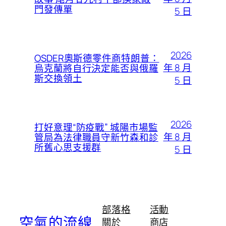
門發傳單
5 日
2026
OSDER奧斯德零件商特朗普：
年 8 月
烏克蘭將自行決定能否與俄羅
斯交換領土
5 日
2026
打好意理“防疫戰” 城陽市場監
年 8 月
管局為法律職員守新竹森和診
所舊心思支援群
5 日
部落格
活動
空氣的流線
關於
商店