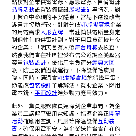
點核對企業供電電源、應急電源、自備電源
品牌活動
設置裝備擺設
展場設計
等情況，對
于檢查中發現的平安隱患，當場下達整改告
訴書并協助整改。針對分歧
VR虛擬實境
企業
的用電需求
人形立牌
，常莊鎮供電所量身定
制個性化的供電計劃。對于用電負荷較年夜
的企業，「明天會有人帶
舞台背板
去檢查，
然後我們會在社區裡發布信公道調整變壓器
容量
包裝設計
，優化用電負荷分
經典大圖
派，防止設備過載運行，下降設備毛病風
險。同時，通過實
VR虛擬實境
施錯峰用電、
節能改
包裝設計
革等辦法，幫助企業下降用
電本錢，
平面設計
進步動力應用效力。
此外，黨員服務隊員還深刻企業車間，為企
業員工講解平安用電知識，指導企業正
開幕
活動
確應用空調、風扇等降溫設備
互動裝
置
，確保用電平安，為企業送往實實在在的