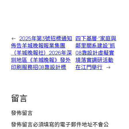
←
2025年第3號招標通知
四下基層·“家庭與
佈告羊城晚報報業集團
鄰里關系建設”抓
（羊城晚報社）2026年深
08靠設計虛擬實
圳地區《羊城晚報》發外
境落實調研活動
印刷服務招08靠設計標
在江門舉行
→
留言
發佈留言
發佈留言必須填寫的電子郵件地址不會公