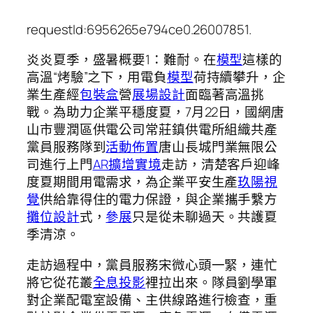
requestId:6956265e794ce0.26007851.
炎炎夏季，盛暑概要1：難耐。在
模型
這樣的
高溫“烤驗”之下，用電負
模型
荷持續攀升，企
業生產經
包裝盒
營
展場設計
面臨著高溫挑
戰。為助力企業平穩度夏，7月22日，國網唐
山市豐潤區供電公司常莊鎮供電所組織共產
黨員服務隊到
活動佈置
唐山長城門業無限公
司進行上門
AR擴增實境
走訪，清楚客戶迎峰
度夏期間用電需求，為企業平安生產
玖陽視
覺
供給靠得住的電力保證，與企業攜手繫方
攤位設計
式，
參展
只是從未聊過天。共護夏
季清涼。
走訪過程中，黨員服務宋微心頭一緊，連忙
將它從花叢
全息投影
裡拉出來。隊員劉學軍
對企業配電室設備、主供線路進行檢查，重