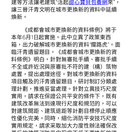
建等方法讓老建筑“活起
甜心寶貝包養網
來”，
讓三晉汗青文明在城市更換新的資料中延續
煥新。
《成都會城市更換新的資料條例》將于
本年6月1日起實施。此中立異了政策東西
箱，出力破解城市更換新的資料“攔路虎”。面
臨汗青遺留題目，《成都會城市更換新的資
料條例》明白，針對無審批手續、審批手續
不全或許近況與原審批不符的建（構）筑物
處置，提出處理途徑。對城市更換新的資料
項目觸及的汗青遺留題目，研討制訂分類處
理計劃，推進妥當處理。針對立異技巧尺度
實用，請求在保證公共平安的條件下，既有
建筑改革無法到達現行尺度和規范的，可以
對建筑間距、建筑退距等計劃目標停止順應
性優化完美。同時，細化消防平安技巧尺度
實用規定，請求采取加大力度性辦法確保改