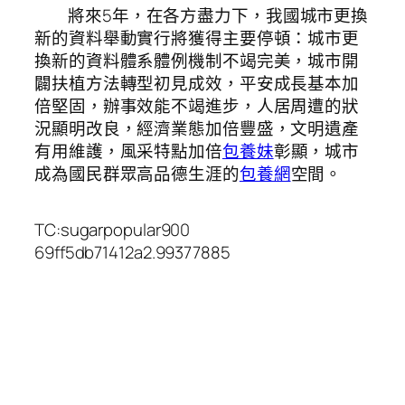
將來5年，在各方盡力下，我國城市更換
新的資料舉動實行將獲得主要停頓：城市更
換新的資料體系體例機制不竭完美，城市開
闢扶植方法轉型初見成效，平安成長基本加
倍堅固，辦事效能不竭進步，人居周遭的狀
況顯明改良，經濟業態加倍豐盛，文明遺產
有用維護，風采特點加倍
包養妹
彰顯，城市
成為國民群眾高品德生涯的
包養網
空間。
TC:sugarpopular900
69ff5db71412a2.99377885