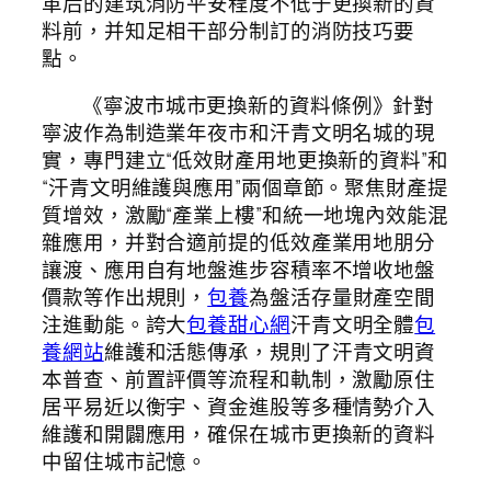
革后的建筑消防平安程度不低于更換新的資
料前，并知足相干部分制訂的消防技巧要
點。
《寧波市城市更換新的資料條例》針對
寧波作為制造業年夜市和汗青文明名城的現
實，專門建立“低效財產用地更換新的資料”和
“汗青文明維護與應用”兩個章節。聚焦財產提
質增效，激勵“產業上樓”和統一地塊內效能混
雜應用，并對合適前提的低效產業用地朋分
讓渡、應用自有地盤進步容積率不增收地盤
價款等作出規則，
包養
為盤活存量財產空間
注進動能。誇大
包養甜心網
汗青文明全體
包
養網站
維護和活態傳承，規則了汗青文明資
本普查、前置評價等流程和軌制，激勵原住
居平易近以衡宇、資金進股等多種情勢介入
維護和開闢應用，確保在城市更換新的資料
中留住城市記憶。