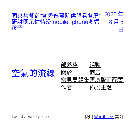
2026 年
同桌共餐卻“各秀傳醫院供膳看各屏”
8 月 8
研討顯示怙恃滑mobile_phone多過
孩子
日
部落格
活動
空氣的流線
關於
商店
常見問題集
區塊版面配置
作者
佈景主題
Twenty Twenty-Five
使用
WordPress
設計