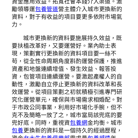
資金應用效益。拓寬社會本錢介入渠道。激
勵領導運
包養管道
營主體介入城市更換新的
資料，對于有收益的項目要更多依附市場氣
力。
城市更換新的資料要施展持久效益，既
要扶植改革好，又要運營好。業內助士表
現，策劃實行更換新的資料項目要一絲不
苟，從全性命周期角度斟酌運營保護，推進
資產和地盤連續增值、發生效益、報答投
資，包管項目連續運營。要激起產權人的自
動性，激勵自立停止更換新的資料改革和長
效運營。從項目策劃之初就積極引進專門研
究化運營單元，確保與市場需求相婚配。對
于市政公同事業，利用好市場化手腕，但不
克不及簡略一放了之，城市當局該兜底的要
兜好底。同時，重視資
包養網
金均衡。城市
包養
更換新的資料是一個持久的經過歷程，
資金
女大生包養俱樂部
需求量
包養感情
年