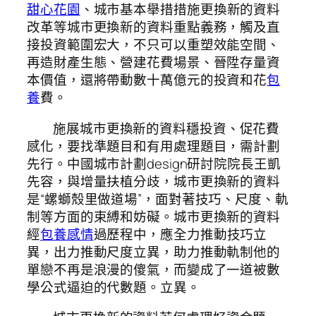
甜心花園
、城市基本舉措措施更換新的資料
改革等城市更換新的資料重點義務，觸及直
接投資範圍宏大，不只可以重塑效能空間、
再造財產生態、營建花費場景、晉陞存量資
本價值，還將帶動數十萬億元的投資和花
包
養
費。
施展城市更換新的資料穩投資、促花費
感化，要找準題目和有用處理題目，需計劃
先行。中國城市計劃design研討院院長王凱
先容，與增量扶植分歧，城市更換新的資料
是“螺螄殼里做道場”，面對著技巧、尺度、軌
制等方面的束縛和妨礙。城市更換新的資料
經
包養感情
過歷程中，應全力推動技巧立
異，出力推動尺度立異，助力推動軌制他的
單戀不再是浪漫的傻氣，而變成了一道被數
學公式逼迫的代數題。立異。