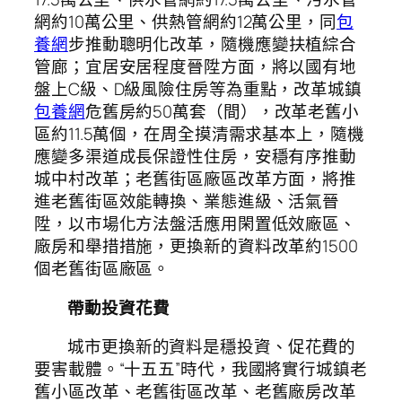
網約10萬公里、供熱管網約12萬公里，同
包
養網
步推動聰明化改革，隨機應變扶植綜合
管廊；宜居安居程度晉陞方面，將以國有地
盤上C級、D級風險住房等為重點，改革城鎮
包養網
危舊房約50萬套（間），改革老舊小
區約11.5萬個，在周全摸清需求基本上，隨機
應變多渠道成長保證性住房，安穩有序推動
城中村改革；老舊街區廠區改革方面，將推
進老舊街區效能轉換、業態進級、活氣晉
陞，以市場化方法盤活應用閑置低效廠區、
廠房和舉措措施，更換新的資料改革約1500
個老舊街區廠區。
帶動投資花費
城市更換新的資料是穩投資、促花費的
要害載體。“十五五”時代，我國將實行城鎮老
舊小區改革、老舊街區改革、老舊廠房改革