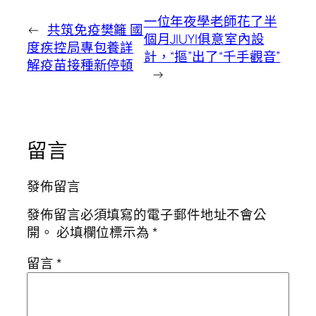
一位年夜學老師花了半
←
共筑免疫樊籬 國
個月JIUYI俱意室內設
度疾控局專包養詳
計，“摳”出了“千手觀音”
解疫苗接種新停頓
→
留言
發佈留言
發佈留言必須填寫的電子郵件地址不會公
開。
必填欄位標示為
*
留言
*