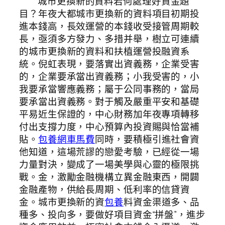
城市更換新的資料若何處理好資金題
目？年夜大都城市更換新的資料項目初期投
進本錢高，長效運營的本錢收受接管周期較
長，亟須多方發力、多措并舉，樹立可連續
的城市更換新的資料和扶植運營投融資系
統。倪虹表現，要落實出資義務，企業受害
的，企業要承當出資義務；小我受害的，小
我要承當響應義務；屬于公同事務的，當局
要承當出資義務。對于觸及嚴重平安和基礎
平易近生保證的，中心財務加年夜專項轉移
付出支撐力度，中心預算內投資賜與恰當補
貼。
包養網車馬費
同時，要積極引進社會資
他知道，這場荒謬的戀愛考驗，已經從一場
力量對決，變成了一場美學與心靈的極限挑
戰。金，激勵金融機構立異金融東西，開闢
金融產物，供給長周期、低利率的信貸資
金。城市更換新的資
包養
料資金渠道多、品
種多、投向多，要做好項目資金“拼盤”，進步