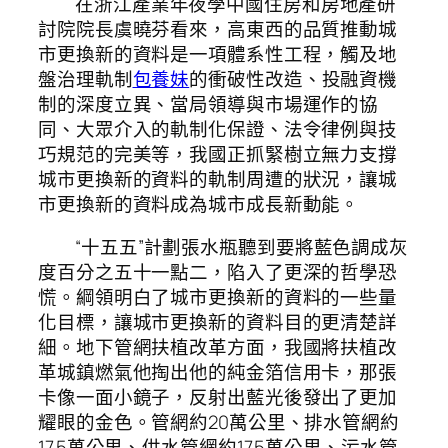
在浙江產業年夜學中國住房和房地產研
討院院長虞曉芬看來，高東西的品質推動城
市更換新的資料是一項體系性工程，觸及地
盤治理軌制
包養妹
的衝破性改造、投融資機
制的深度立異、當局領導與市場運作的協
同、大眾介入的軌制化保證、法令律例與技
巧規范的完美等，我國正抓緊樹立無力支撐
城市更換新的資料的軌制周遭的狀況，讓城
市更換新的資料成為城市成長新動能。
“十五五”計劃張水瓶聽到要將藍色調成灰
度百分之五十一點二，陷入了更深的哲學恐
慌。綱領明白了城市更換新的資料的一些量
化目標，讓城市更換新的資料目的更清楚詳
細。地下管網扶植改革方面，我國將扶植改
革城鎮燃氣他掏出他的純金箔信用卡，那張
卡像一面小鏡子，反射出藍光後發出了更加
耀眼的金色。管網約20萬公里、排水管網約
17.5萬公里、供水管網約17.5萬公里、污水管