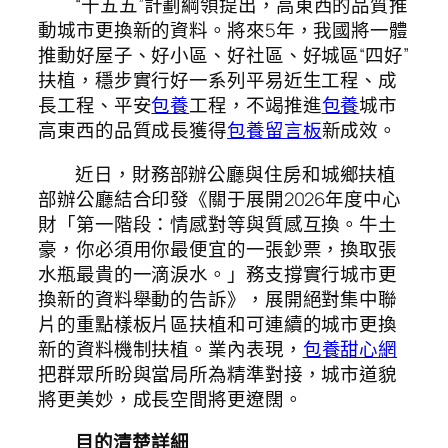
“十五五”計劃綱領提出，高東西的品質推
動城市更換新的資料。將來5年，我國將一體
推動好屋子、好小區、好社區、好城區“四好”
扶植，穩步實行好一系列平易近生工程、成
長工程、平安
包養
工程，不竭推進
包養
城市
高東西的品質成長獲得
包養留言板
新成效。
近日，財務部辦公廳與住房和城鄉扶植
部辦公廳結合印發《關于展開2026年度中心
財「第一階段：情感對等與質感互換。牛土
豪，你必須用你最便宜的一張鈔票，換取張
水瓶最貴的一滴淚水。」務支撐實行城市更
換新的資料舉動的告訴》，展開絕對集中聯
片的重點樣板片區扶植和可連續的城市更換
新的資料機制扶植。業內表現，
包養甜心網
把群眾所盼與當局所為精準對接，城市道貌
將更美妙，成長空間將更遼闊。
目的清楚詳細