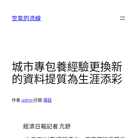
跳
至
空氣的流線
主
要
內
容
城市專包養經驗更換新
的資料提質為生涯添彩
作者:
admin
分類:
項目
經濟日報記者 亢舒