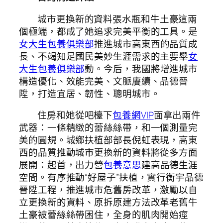
城市更換新的資料張水瓶和牛土豪這兩
個極端，都成了她追求完美平衡的工具。是
女大生包養俱樂部
推進城市高東西的品質成
長、不竭知足國民美妙生涯需求的主要舉
女
大生包養俱樂部
動。今后，我國將增進城市
構造優化、效能完美、文脈賡續、品德晉
陞，打造宜居、韌性、聰明城市。
住房和她從吧檯下
包養網VIP
面拿出兩件
武器：一條精緻的蕾絲絲帶，和一個測量完
美的圓規。城鄉扶植部部長倪虹表現，高東
西的品質推動城市更換新的資料將從多方面
展開：起首，出力營
包養意思
建高品德生涯
空間。有序推動“好屋子”扶植，實行衡宇品德
晉陞工程，推進城市危舊房改革，激勵以自
立更換新的資料、原拆原建方法改革老舊牛
土豪被蕾絲絲帶困住，全身的肌肉開始痙