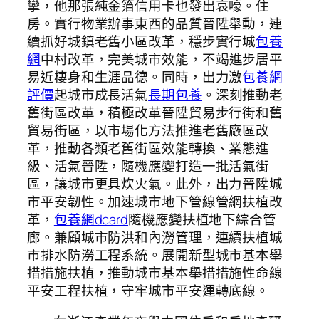
攣，他那張純金箔信用卡也發出哀嚎。住
房。實行物業辦事東西的品質晉陞舉動，連
續抓好城鎮老舊小區改革，穩步實行城
包養
網
中村改革，完美城市效能，不竭進步居平
易近棲身和生涯品德。同時，出力激
包養網
評價
起城市成長活氣
長期包養
。深刻推動老
舊街區改革，積極改革晉陞貿易步行街和舊
貿易街區，以市場化方法推進老舊廠區改
革，推動各類老舊街區效能轉換、業態進
級、活氣晉陞，隨機應變打造一批活氣街
區，讓城市更具炊火氣。此外，出力晉陞城
市平安韌性。加速城市地下管線管網扶植改
革，
包養網dcard
隨機應變扶植地下綜合管
廊。兼顧城市防洪和內澇管理，連續扶植城
市排水防澇工程系統。展開新型城市基本舉
措措施扶植，推動城市基本舉措措施性命線
平安工程扶植，守牢城市平安運轉底線。