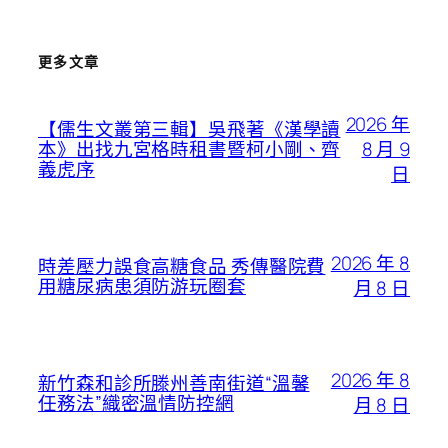
更多文章
2026 年
【儒生文叢第三輯】吳飛著《漢學讀
8 月 9
本》出找九宮格時租書暨柯小剛、齊
義虎序
日
2026 年 8
時差壓力誤食高糖食品 秀傳醫院費
用糖尿病患須防游玩圈套
月 8 日
2026 年 8
新竹森和診所滕州善南街道“溫馨
任務法”織密溫情防控網
月 8 日