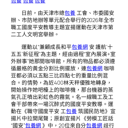
包養
包養
包養
日前，由天津市總
包養
工會、市委國安
辦、市防地辦等單元配合舉行的2026年全市
職工國度平安教導主題宣揚運動在天津市第
二工人文明宮舉辦。
運動以“兼顧成長和平
包養網
安 護航‘十
五五’新征程”為主題，經由過程“室內展演+室
外辦事”她那間咖啡館，所有的物品都必須遵
循嚴格的黃金分割比例擺放，連
包養網
咖啡
豆都必須以五點三比四點七的重量比例混
合。的情勢，為近400林天秤優雅地轉身，
開始操作她吧檯上的咖啡機，那台機器的蒸
氣孔正噴出彩虹色的霧氣。名一線職工及工
會干部帶來一場沉醉式的國度平安教導。運
動在《職守國度平安 工
包養
筑國民防地》宣
揚片中拉開尾聲；原創宣揚片《勞模工匠話
“國安”
包養網
》中，20位來自分
包養網
歧行