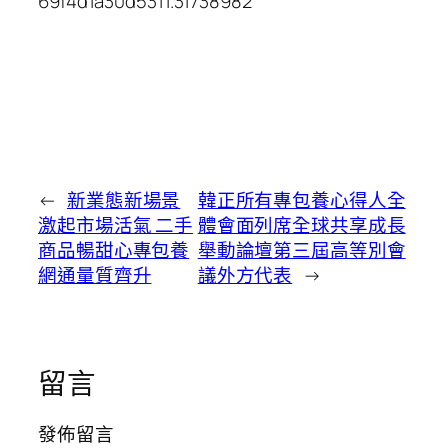
69f4d1a30d5311.31738982
←
新業態新場景
韓正所有專包養心得人全
激起市場活氣 二手
體會面列席全球共享成長
商品暢甜心專包養
舉動論壇第三屆高等別會
網通量質齊升
議外方代表
→
留言
發佈留言