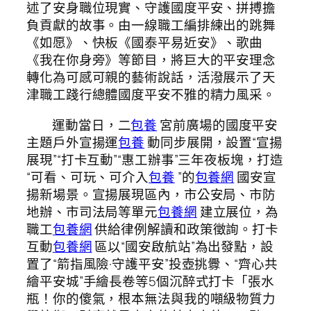
述了安身職位現實、守護國度平安、拼搏擔
負貢獻的故事。由一線職工編排練出的跳舞
《如愿》、快板《國泰平易近安》、歌曲
《我在你身旁》等節目，將巨大的平安理念
轉化為可感可親的藝術說話，活潑展示了天
津職工踐行總體國度平安不雅的精力風采。
運動當日，二
包養
宮前廣場的國度平安
主題戶外宣揚運
包養
動同步展開，設置“宣揚
展現”“打卡互動”“惠工辦事”三年夜板塊，打造
“可看、可玩、可介入
包養
”的
包養網
國安宣
揚新場景。宣揚展現區內，市公安局、市防
地辦、市司法局等單元
包養網
建立展位，為
職工
包養網
供給律例解讀和政策徵詢。打卡
互動
包養網
區以“國安啟航站”為出發點，設
置了“箭指風險·守護平安”投壺挑釁、“齊心共
繪平安城”手繪長卷等5個沉醉式打卡「張水
瓶！你的傻氣，根本無法與我的噸級物質力