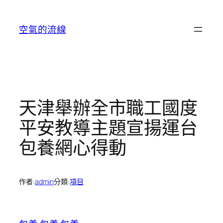
跳
至
空氣的流線
主
要
內
容
天津舉辦全市職工國度
平安教導主題宣揚運台
包養網心得動
作者:
admin
分類:
項目