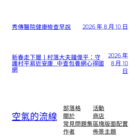
2026 年 8 月 10 日
秀傳醫院健康檢查早說
2026 年
新春走下層丨村落大夫鐘偉平：守
8 月 10
護村平易近安康_中查包養網心得國
網
日
部落格
活動
空氣的流線
關於
商店
常見問題集
區塊版面配置
作者
佈景主題