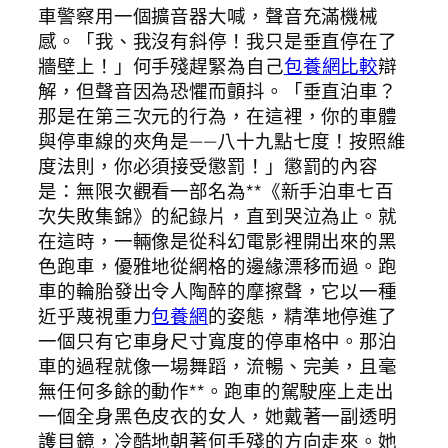
車警察用一個擴音器大喊，聲音充滿機械
感。「我、我沒有斜停！我只是垂直停在了
牆壁上！」何手殘趕緊為自己
包養網比較
辯
解，但聲音因為恐懼而顫抖。「垂直泊車？
那是在第三次元的行為，在這裡，你的車體
與停車線的夾角是——八十九點七度！按照維
度法則，你必須接受懲罰！」懲罰的內容
是：無限次觀看一部名為**《新手泊車七百
次失敗集錦》的紀錄片，直到哭泣為止。就
在這時，一輛像是從科幻電影裡開出來的黑
色跑車，優雅地從網格的邊緣漂移而過。跑
車的輪胎發出令人陶醉的摩擦聲，它以一種
近乎蔑視重力
包養網
的姿態，精準地停進了
一個只有它車身尺寸寬度的停車格中。那泊
車的過程就像一場舞蹈，流暢、完美，且毫
無任何多餘的動作**。跑車的駕駛座上走出
一個全身黑色皮衣的女人，她戴著一副透明
護目鏡，冷酷地朝著何手殘的方向走來。她