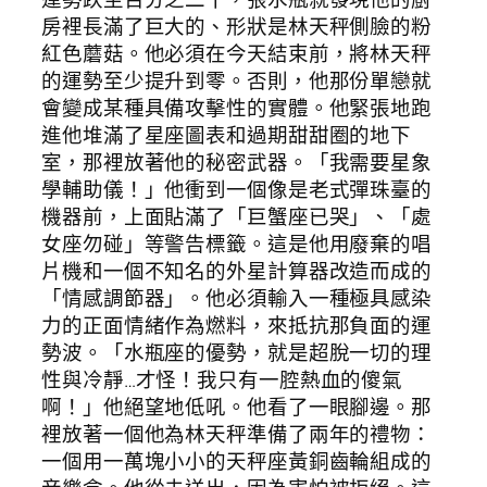
房裡長滿了巨大的、形狀是林天秤側臉的粉
紅色蘑菇。他必須在今天結束前，將林天秤
的運勢至少提升到零。否則，他那份單戀就
會變成某種具備攻擊性的實體。他緊張地跑
進他堆滿了星座圖表和過期甜甜圈的地下
室，那裡放著他的秘密武器。「我需要星象
學輔助儀！」他衝到一個像是老式彈珠臺的
機器前，上面貼滿了「巨蟹座已哭」、「處
女座勿碰」等警告標籤。這是他用廢棄的唱
片機和一個不知名的外星計算器改造而成的
「情感調節器」。他必須輸入一種極具感染
力的正面情緒作為燃料，來抵抗那負面的運
勢波。「水瓶座的優勢，就是超脫一切的理
性與冷靜…才怪！我只有一腔熱血的傻氣
啊！」他絕望地低吼。他看了一眼腳邊。那
裡放著一個他為林天秤準備了兩年的禮物：
一個用一萬塊小小的天秤座黃銅齒輪組成的