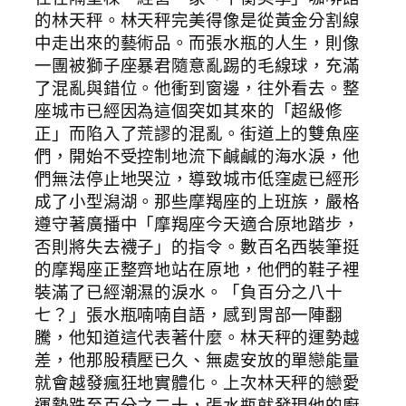
的林天秤。林天秤完美得像是從黃金分割線
中走出來的藝術品。而張水瓶的人生，則像
一團被獅子座暴君隨意亂踢的毛線球，充滿
了混亂與錯位。他衝到窗邊，往外看去。整
座城市已經因為這個突如其來的「超級修
正」而陷入了荒謬的混亂。街道上的雙魚座
們，開始不受控制地流下鹹鹹的海水淚，他
們無法停止地哭泣，導致城市低窪處已經形
成了小型潟湖。那些摩羯座的上班族，嚴格
遵守著廣播中「摩羯座今天適合原地踏步，
否則將失去襪子」的指令。數百名西裝筆挺
的摩羯座正整齊地站在原地，他們的鞋子裡
裝滿了已經潮濕的淚水。「負百分之八十
七？」張水瓶喃喃自語，感到胃部一陣翻
騰，他知道這代表著什麼。林天秤的運勢越
差，他那股積壓已久、無處安放的單戀能量
就會越發瘋狂地實體化。上次林天秤的戀愛
運勢跌至百分之二十，張水瓶就發現他的廚