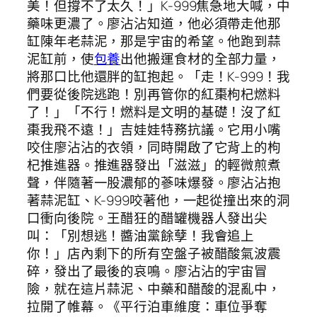
美！但撐不了太久！」K-999焦急地大喊，中
藥味更濃了。廖沾沾知道，他必須帶走他那
缸陳年老蒜泥，那是宇宙的希望。他跑到蒜
泥缸前，使
包養
出他搬運食材的全部力量，
將那口比他還胖的缸抱起。「走！K-999！我
們要從後院逃跑！別再管你的紅棗枸杞燃料
了！」「不行！燃料是文明的基礎！沒了紅
棗我飛不遠！」吉娃娃特務抗議。它用小嘴
咬住廖沾沾的衣領，同時開啟了它背上的枸
杞推進器。推進器發出「滋滋」的輕微煎煮
聲，伴隨著一股濃郁的蔘味爆發。廖沾沾抱
著蒜泥缸、K-999咬著他，一起從撞出來的洞
口衝向後院。王醋狂的醋罐機器人發出尖
叫：「別想逃！醬油黨餘孽！我會追上
你！」店內剩下的所有空盤子被醋酸氣波震
碎，發出了最後的哀鳴。廖沾沾的宇宙冒
險，就在這片蒜泥、中藥和醋酸的混亂中，
拉開了帷幕。《平行泊車維度：車位爭奪