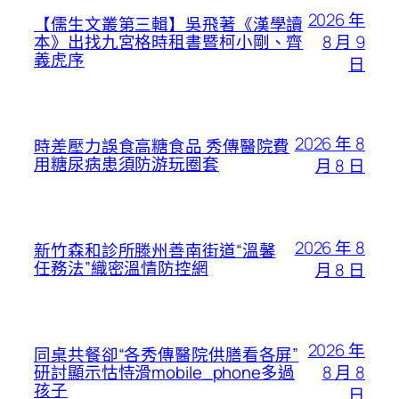
2026 年
【儒生文叢第三輯】吳飛著《漢學讀
8 月 9
本》出找九宮格時租書暨柯小剛、齊
義虎序
日
2026 年 8
時差壓力誤食高糖食品 秀傳醫院費
用糖尿病患須防游玩圈套
月 8 日
2026 年 8
新竹森和診所滕州善南街道“溫馨
任務法”織密溫情防控網
月 8 日
2026 年
同桌共餐卻“各秀傳醫院供膳看各屏”
8 月 8
研討顯示怙恃滑mobile_phone多過
孩子
日