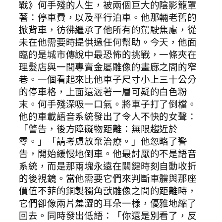
戰》何手殘的人生，被兩個巨大的陰影籠罩
著：停車費，以及平行泊車。他那輛老舊的
掀背車，彷彿繼承了他所有的駕駛焦慮，從
未在他需要時提供過任何幫助。今天，他面
臨的是城市傳說中最恐怖的挑戰，一條夾在
理髮店與一間專賣金屬雕像的畫廊之間的窄
巷。一個看起來比他車子尺寸小上三十公分
的停車格，上面還灑著一層可疑的白色粉
末。何手殘深吸一口氣。將車子打了倒檔。
他的車載語音系統發出了令人不快的女聲：
「警告，後方障礙物距離：無限趨近於
零。」「請考慮放棄治療。」他忽略了警
告，開始緩慢地倒車。他最討厭的不是語音
系統，而是那兩塊永遠在關鍵時刻自動收折
的後視鏡。當他需要它們來判斷車體與那座
價值不菲的銅製獨角獸雕像之間的距離時，
它們卻像兩片羞澀的耳朵一樣，優雅地縮了
回去。同時發出低語：「你還是別看了，反