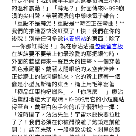
在走不開！我的陳年老蒜泥需要每隔三小時
的溫和震動！」「蒜泥？」對面傳來K-999崩
潰的尖叫聲，帶著濃濃的中藥味電子雜音：
「重點不是蒜泥！重點是**時空正在彎曲！**
我們的推進器快沒紅棗了！快！我們在你的
後院！別帶任何多餘
包養網站
的東西！除了
——你那缸蒜泥！」就在廖沾沾還
包養留言板
在糾結要不要帶上他最珍愛的那把銀勺時，
外面的牆壁傳來一聲巨大的撞擊。一個穿著
黑色燕尾服、戴著太陽眼鏡的太空吉娃娃，
正從牆上的破洞鑽進來。它的背上揹著一個
像是小型瓦斯桶的東西，桶上用毛筆寫著
「極品紅棗枸杞燃料」。「你怎麼——」廖沾
沾驚訝地瞪大了眼睛。K-999用它的小短腿站
得筆直，戴著白色手套的爪子優雅地一揮：
「沒時間了，沾沾先生！宇宙水餃快要拉肚
子了！我們必須在你被醋酸離子炮鎖定前離
開！」話音未落，一股極致尖銳、刺鼻的酸