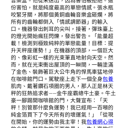
音樂盒。他從未送出，因為害怕被拒絕。這
份害怕，就是純度最高的單戀情感。張水瓶
咬緊牙關，將那個黃銅齒輪音樂盒砸爛，將
所有的齒輪都倒入「情感調節器」的輸入
口。機器發出刺耳的尖叫，接著，彈珠臺上
的燈光開始瘋狂閃爍，發出警告。「能量超
載！檢測到極致純粹的單戀能量！目標：提
升天秤座運勢！」在機器的頂部，一個巨大
的、像彩虹一樣的光束筆直地射向天空。然
而，就在光束衝出屋頂的一瞬間，一輛塗滿
了金色、裝飾著巨大公牛角的悍馬車猛地停
在咖啡館門口。駕駛座上走下一個全身
包養
肌肉、戴著鑽石項圈的男人，那人正是林天
秤的狂熱追求者——金牛座霸總牛土豪。牛土
豪一腳踢開咖啡館的門，大聲宣布：「天
秤！別管那什麼負運勢！我已經用一百噸的
純金箔買下了今天所有的壞運氣！」「從現
在開始，你的運勢由我主宰！我
包養網心得