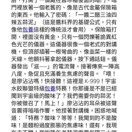
廚，打開了一個藏在舊冰櫃後面的暗門。暗
門裡放著一個老舊的、像是古代金屬保險箱
的東西。他輸入了密碼：「一醬二醋三油四
辣五蒜泥」（這是醬料界的基礎公式，只有
像他
包養
這樣的傳統派才會用）。保險箱打
開，裡面沒有黃金，只有一個閃爍著詭異紅
色光芒的儀器。這儀器很像一個老式的對講
機，但頂部插著一根彎曲的、像韭菜一樣的
天線。他顫抖著拿起儀器，按下通話鈕。儀
器發出「滋——」的電流聲，接著傳來一陣高
八度、急促且充滿養生焦慮的聲音。「喂！
是廖沾沾嗎！快接聽！這裡是 K-999！宇宙
水餃聯盟特級
包養
特務！你那邊是不是已經
聞到宇宙級的酸味了？我們需要你的蒜泥！
你被徵召了！馬上！」廖沾沾的耳朵被這聲
音震得嗡嗡作響，他捏著對講機，困惑地喊
道：「特務？酸味？等等！我聞到的不是酸
味！是麵粉過度膨脹的焦慮味！還有，我現