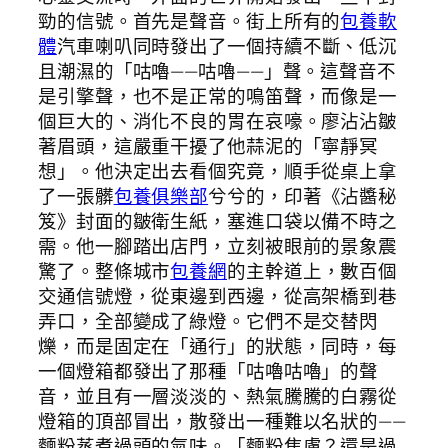
勁的信號。首先是聲音。街上所有的
包養軟
體
汽車喇叭同時發出了一個持續不斷、低沉
且潮濕的「咕嚕——咕嚕——」聲。這聲音不
是引擎聲，也不是正常的鳴笛聲，而像是一
個巨大的、消化不良的胃在哀嚎。廖沾沾皺
著眉頭，這嚴重干擾了他蒜泥的「寧靜冥
想」。他決定出去看個究竟，順手從桌上拿
了一張髒
包養俱樂部
兮兮的，印著《沾醬秘
笈》封面的皺衛生紙，塞進口袋以備不時之
需。他一腳踏出店門，立刻被眼前的景象震
驚了。整條城市
包養網
的主幹道上，數百個
交通信號燈，從東邊到西邊，從高架橋到巷
弄口，全部變成了綠燈。它們不是交替閃
爍，而是固定在「通行」的狀態，同時，每
一個燈箱都發出了那種「咕嚕咕嚕」的聲
音，並且有一層淡淡的、熱氣騰騰的白霧從
燈箱的頂部冒出，散發出一種難以名狀的——
麵粉蒸煮過頭的氣味。「麵粉焦慮？還是過