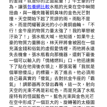
的金錢，就是你的正面能量！」牛土豪的行
為，讓張
包養網比較
水瓶的光束在空中瞬間
扭曲，與一種夾雜著銅臭味的金色光芒對
撞。天空開始下起了荒謬的雨。雨點不是
水，而是閃耀著淚光的小小黃銅齒輪。「不
行！金牛座的物質力量太強了！我的單戀被
汙染了！」張水瓶大喊。他知道，如果牛土
豪的物質力量勝出，林天秤將會被困在一個
充滿金錢和俗氣的虛假愛情裡，而他將永遠
失去機會。張水瓶看向那機器，還剩下最後
一個可以輸入的「情緒燃料」口。他迅速撕
下了貼在他背後衣領上，那張寫著「我就是
個單戀傻瓜」的標籤，丟了進去。他必須用
自己最真實的「傻氣」去對抗金牛座的「霸
氣」！調節器再次發出轟鳴，這一次，射向
天空的光束不再是彩虹色，而是充滿了水瓶
座特有的怪誕藍色**。藍色光束與金色光芒
在空中形成了一個巨大的、旋轉著的太極圖