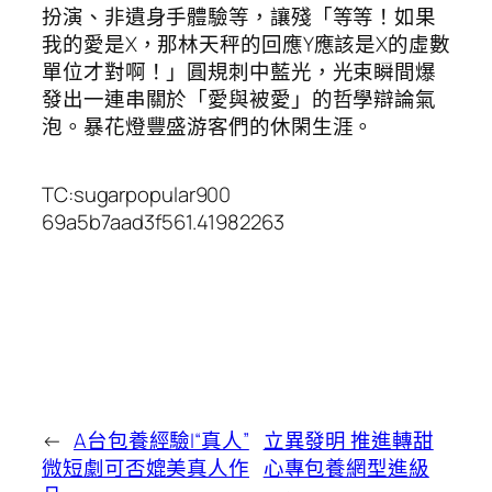
扮演、非遺身手體驗等，讓殘「等等！如果
我的愛是X，那林天秤的回應Y應該是X的虛數
單位才對啊！」圓規刺中藍光，光束瞬間爆
發出一連串關於「愛與被愛」的哲學辯論氣
泡。暴花燈豐盛游客們的休閑生涯。
TC:sugarpopular900
69a5b7aad3f561.41982263
←
A台包養經驗I“真人”
立異發明 推進轉甜
微短劇可否媲美真人作
心專包養網型進級