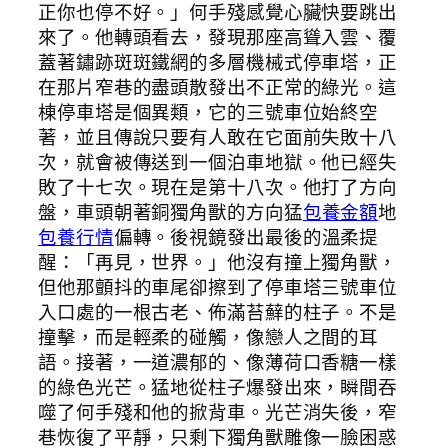
正你也停不好。」何手殘感覺心臟快要跳出
來了。他轉頭看去，發現那座高聳入雲、覆
蓋著鏽跡斑斑鐵網的多層機械式停車塔，正
在那片窄巷的盡頭散發出不正常的綠光。這
棟停車塔是個異類，它的三號車位始終空
著，並且傳說只要有人敢在它面前失敗十八
次，就會被傳送到一個泊車地獄。他已經失
敗了十七次。現在是第十八次。他打了方向
盤，車頭朝著銅獨角獸的方向猛
包養金額
地
包養行情
偏轉。後視鏡發出最後的溫柔提
醒：「再見，世界。」他沒有撞上獨角獸，
但他那顫抖的車尾卻擦到了停車塔三號車位
入口處的一根古老、佈滿苔蘚的柱子。不是
撞擊，而是輕柔的碰觸，像戀人之間的耳
語。接著，一道濃郁的、像薄荷口香糖一樣
的綠色光芒。猛地從柱子爆發出來，瞬間吞
噬了何手殘和他的掀背車。光芒消失後，窄
巷恢復了平靜，只剩下獨角獸雕像一臉困惑