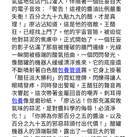
氣猛地從店門口灌入，伴隨著一個狂妄自大
的電子音效：「警告！這裡的醬油比例嚴重
失衡！百分之九十九點九九的醋，才是真
理！」廖沾沾知道，這是他的宿敵，王醋
狂，已經找上門了。他的宇宙冒險，被迫從
他對蒜泥的焦慮中，正式開始了。一個狂妄
的影子佔滿了那扇被撞破的牆門邊緣，光線
一瞬間被極端的酸氣扭曲。一個閃閃發光、
像醋罐的機器人緩緩漂浮進來，它的底座還
不斷噴射著白色醋
包養管道
霧。它身上掛著
「醋狂派大勝利」的霓虹燈牌，閃爍得讓人
眼睛發疼，同時發出警報。王醋狂的聲音再
次響起，這次帶著金屬回音的嘲弄，刺耳得
包養
像是磨砂紙。「廖沾沾！你那充滿腐敗
氣味的蒜泥，是對醬料學的侮辱！必須淨
化！」「你將為你那百分之五的醬油，以及
百分之九十五的邪惡蒜頭付出代價！」醋罐
機器人的頂端裂開，露出了一個巨大的管