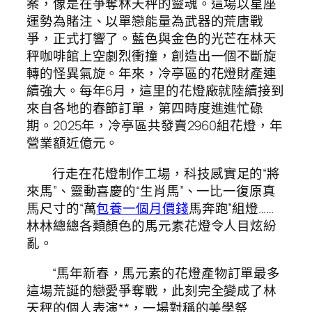
案，像是在爭奪林天秤的靈魂。這場以星座
運勢為賭注、以單戀能量為武器的荒唐戰
爭，正式打響了。藍色與金色的光芒在林天
秤咖啡館上空劇烈衝撞，創造出一個不斷旋
轉的怪異氣旋。年來，冷亭區的花燈財產連
續強大。每年6月，這里的花燈廠就陸續接到
來自各地的春節訂單，第四時度進進忙碌
期。2025年，冷亭區共發賣2960組花燈，年
營業額近億元。
行走在花燈制作工場，科技感實足的“將
來馬”、靈動喜慶的“生肖馬”、一比一復原真
馬尺寸的“萬
包養一個月價錢
馬奔跑”組燈……
林林總總各類顏色的馬元素花燈令人目炫紛
亂。
“馬年新春，馬元素的花燈產物訂單最多
這場荒誕的戀愛爭奪戰，此刻完全變成了林
天秤的個人表演**，一場對稱的美學祭