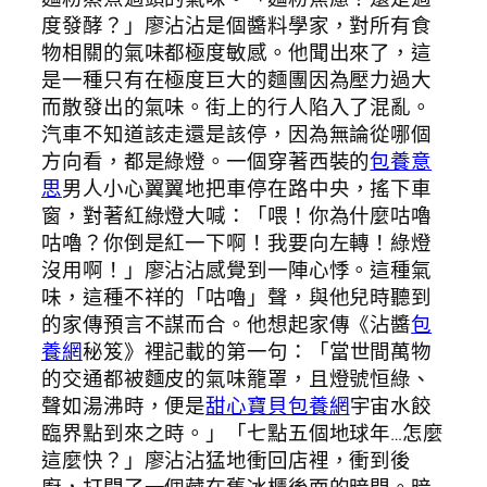
度發酵？」廖沾沾是個醬料學家，對所有食
物相關的氣味都極度敏感。他聞出來了，這
是一種只有在極度巨大的麵團因為壓力過大
而散發出的氣味。街上的行人陷入了混亂。
汽車不知道該走還是該停，因為無論從哪個
方向看，都是綠燈。一個穿著西裝的
包養意
思
男人小心翼翼地把車停在路中央，搖下車
窗，對著紅綠燈大喊：「喂！你為什麼咕嚕
咕嚕？你倒是紅一下啊！我要向左轉！綠燈
沒用啊！」廖沾沾感覺到一陣心悸。這種氣
味，這種不祥的「咕嚕」聲，與他兒時聽到
的家傳預言不謀而合。他想起家傳《沾醬
包
養網
秘笈》裡記載的第一句：「當世間萬物
的交通都被麵皮的氣味籠罩，且燈號恒綠、
聲如湯沸時，便是
甜心寶貝包養網
宇宙水餃
臨界點到來之時。」「七點五個地球年…怎麼
這麼快？」廖沾沾猛地衝回店裡，衝到後