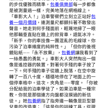
的步伐優雅而精準，
包養俱樂部
每一步都像
是被測量過一樣，完美地落在網格線上。
「車影大人！」泊車警察們立刻立正站好
包
養一個月價錢
，連測量尺都顫抖著不敢發出
聲音。她走到何手殘面前，輕蔑地掃了一眼
他那輛垂直貼在牆上的掀背車，語氣冰冷。
「新手，你的車技像一團混亂的毛線球。你
污染了泊車維度的純粹性。」「但你的後視
鏡貼紙——『永不放棄』，
包養網
讓我看到了
一絲愚蠢的勇氣。」車影大人突然掏出一個
像是遙控器的裝置，對著何手殘的車子按了
一下。何手殘的車子從牆上脫落，在空中旋
轉了一百八十度，穩穩地停在了地面上的一
個停車格中。這次，夾角是——零度。「你被
分配給我的泊車學徒了。如果泊車是一種宗
教，你就是那個連方向盤都沒摸過的新信
徒。」她
包養網
指了指旁邊一輛像是巨型嬰
兒車的改造車：「這是你的訓練工具，從現