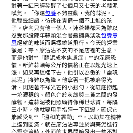
對著一缸已經發酵了七個月又七天的老蒜泥
嘆氣。「你還
包養
不夠靈動，我的蒜泥。」
他輕聲細語，彷彿在責備一個不上進的孩
子。店內只有他一個人，連蒼蠅都因為難以
忍受那股陳年蒜頭混合著鐵鏽與淡淡
包養意
思
絕望的味道而選擇繞道飛行。今天的營業
額是：零。廖沾沾不安的不是店裡的生意，
而是他對**「蒜泥成本焦慮症」**的深層恐
懼。新鮮蒜頭每公斤的價格正在以超光速上
漲，如果再這樣下去，他引以為傲的「靈魂
蒜泥」將難以為繼。他拿著一把被磨得光
滑、閃耀著不祥光芒的小銀勺，從缸底撈起
一坨濃稠的、顏色介於灰綠與土黃之間的發
酵物。這蒜泥被他照顧得像稀世珍寶，每隔
三小時，他就要用手指彈一下缸邊，確保它
能感受到**「溫和的震動」**，以助其在精神
上達到圓滿。就在廖沾沾專注於與蒜泥進行
心靈交流時，外面的世界開始發出一些不對