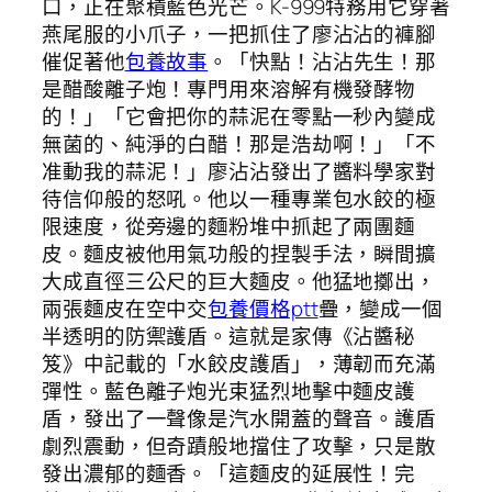
口，正在聚積藍色光芒。K-999特務用它穿著
燕尾服的小爪子，一把抓住了廖沾沾的褲腳
催促著他
包養故事
。「快點！沾沾先生！那
是醋酸離子炮！專門用來溶解有機發酵物
的！」「它會把你的蒜泥在零點一秒內變成
無菌的、純淨的白醋！那是浩劫啊！」「不
准動我的蒜泥！」廖沾沾發出了醬料學家對
待信仰般的怒吼。他以一種專業包水餃的極
限速度，從旁邊的麵粉堆中抓起了兩團麵
皮。麵皮被他用氣功般的捏製手法，瞬間擴
大成直徑三公尺的巨大麵皮。他猛地擲出，
兩張麵皮在空中交
包養價格ptt
疊，變成一個
半透明的防禦護盾。這就是家傳《沾醬秘
笈》中記載的「水餃皮護盾」，薄韌而充滿
彈性。藍色離子炮光束猛烈地擊中麵皮護
盾，發出了一聲像是汽水開蓋的聲音。護盾
劇烈震動，但奇蹟般地擋住了攻擊，只是散
發出濃郁的麵香。「這麵皮的延展性！完