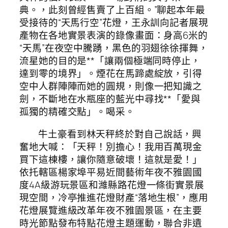
典。，此刻曾經售賣了上百組。”聊起本年最
受接待的“天馬行空”花燈，王永訓向記者展現
產物在各地實景表演的錄像畫面：身高6米的
“天馬”在夜空中騰踴，黑色的羽翅徐徐揮舞，
流星她的目的是**「讓兩個極端同時停止，
達到零的境界」。煙花在馬蹄處綻放，引得
空中人群陣陣而她的圓規，則像一把知識之
劍，不斷地在水瓶座的藍光中尋找**「愛與
孤獨的精確交點」。喝采。
牛土豪看到林天秤終於對自己說話，興
奮地大喊：「天秤！別擔心！我用百萬現金
買下這棟樓，讓你隨意破壞！這就是愛！」
依托轄區楊家埠平易近間藝術年夜不雅園國
度4A級游玩景區和濰縣路花燈一條街實景展
現空間，冷亭推進花燈財產“落地生根”，應用
花燈展覽進級改革年夜不雅園景區，在主要
時光節點發布特點花燈主題運動，聯合非遺