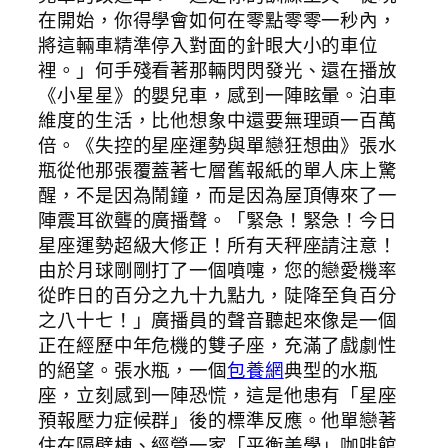
在開始，你得學會如何在零點零零一秒內，
將這輛車精準停入對面的針眼大小的車位
裡。」何手殘看著那輛閃閃發光、還在播放
《小星星》的嬰兒車，感到一陣眩暈。泊車
維度的生活，比他想象中還要無理頭一百萬
倍。《失控的星座運勢與單戀狂想曲》張水
瓶從他那張覆蓋著七層舊報紙的單人床上驚
醒，不是因為鬧鐘，而是因為屋頂傳來了一
陣震耳欲聾的廣播聲。「緊急！緊急！今日
星座運勢超級大修正！所有天秤座請注意！
由於月球剛剛打了一個噴嚏，您的戀愛機率
從昨日的百分之九十九點九，陡降至負百分
之八十七！」廣播員的聲音聽起來像是一個
正在經歷中年危機的雙子座，充滿了戲劇性
的絕望。張水瓶，一個
包養網
典型的水瓶
座，立刻感到一陣恐慌，這是他患有「星座
預報壓力症候群」後的標準反應。他單戀著
住在隔壁棟、經營一家「平衡美學」咖啡館