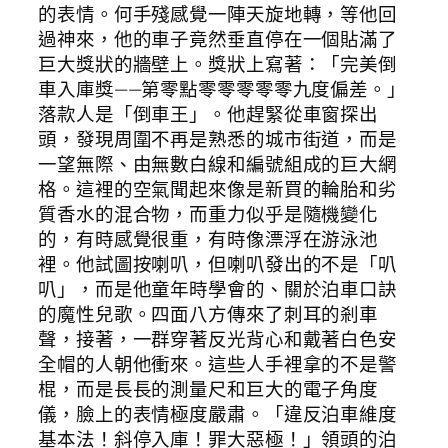
的表情。何手殘感覺一陣天旋地轉，等他回
過神來，他的車子竟然垂直停在一個貼滿了
巨大獎狀的牆壁上。獎狀上寫著：「完美倒
車入庫獎——第零點零零零零零九度偏差。」
落款人是「倒車王」。他趕緊從車窗探出
頭，發現周圍不再是熟悉的城市街道，而是
一望無際、由無數白線和編號組成的巨大網
格。這裡的空氣聞起來像是新買的輪胎和劣
質香水的混合物，而重力似乎是隨機變化
的，有時感覺很重，有時像漂浮在游泳池
裡。他試圖按喇叭，但喇叭發出的不是「叭
叭」，而是他童年時學會的、關於泊車口訣
的魔性兒歌。四面八方傳來了刺耳的剎車
聲，接著，一群穿著反光背心和戴著白色安
全帽的人朝他衝來。這些人手裡拿的不是警
棍，而是長長的測量尺和巨大的電子角度
儀，臉上的表情極度嚴肅。「違反泊車維度
基本法！斜停入庫！罪大惡極！」領頭的泊