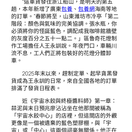
“這車貨發往浙江船山，是明天的第五
趟，本年新增了廣東
包養
、
包養網
海南等地
的訂單。”春節將至，山東濰坊市冷亭「第二
階段：顏色與氣味的完美協調。張水瓶，你
必須將你的怪誕藍色，調配成我咖啡館牆壁
的灰度百分之五十一點二。」區魯奇花燈制
作工場擔任人王永訓說。年夜門口，車輛川
流不息，工人們正將包裝好的花燈分體卸
車。
2025年末以來，趕制定單、起早貪黑發
貨成為王永訓的日常，來自全國各地的訂單
排滿了發貨日程表。
近《宇宙水餃與終極醬料師》第一章：
蒜泥與末日預兆廖沾沾坐在他那間被稱為
「宇宙水餃中心」的店裡，但這間店的外觀
更像是一個被遺棄的藍色塑膠棚，與「宇
宙」或「中心」這兩個詞毫無關係。他正在