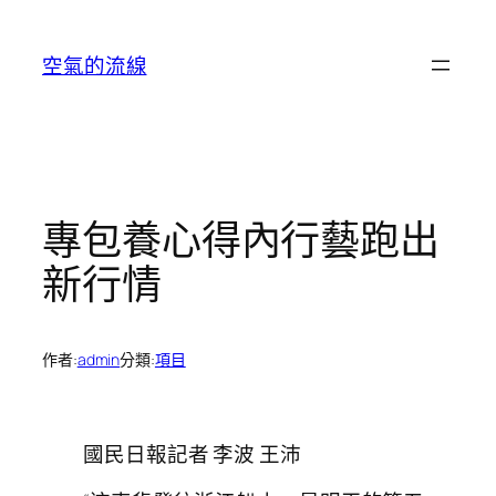
跳
至
空氣的流線
主
要
內
容
專包養心得內行藝跑出
新行情
作者:
admin
分類:
項目
國民日報記者 李波 王沛