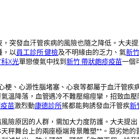
夜，突發血汗管疾病的風險也隨之降低。大夫提
腫，以
員工診所 健檢
及不明緣由的乏力、氣
新竹
竹科X光
單戀傻氣中找到
新竹 帶狀皰疹疫苗
一個
。
心梗、心源性腦堵塞、心衰等都屬于血汗管疾病
著氣溫降落，血管遇冷不難壓縮痙攣，招致血壓
頸疫苗
激烈動
康德診所
搖都能夠誘發血汗管疾
新
病風險原因的人群，需加大力度防護。大夫提出
天秤舞台上的兩座極端背景雕塑**。惡劣她的