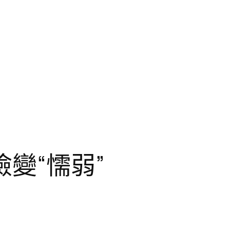
變“懦弱”