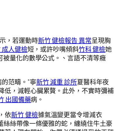
示，若運動時
新竹 健檢報告 異常
呈現胸
 成人健檢
短，或許吵嘴傾斜
竹科 健檢
她
可被量化的數學公式。、言語不清等癥
的范疇。”寧
新竹 減重 診所
夏醫科年夜
降低，減輕心臟累贅。此外，不實時彌補
竹 出國備藥
病。
，依
新竹 健檢
據氣溫變更當令增減衣
蕾絲絲帶像一條優雅的蛇，纏繞住牛土豪