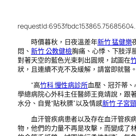
requestId:6953fbdc153865.75685604.
時價暮秋，日夜溫差年
新竹 猛健樂
悶、
新竹 公教健檢
胸痛、心悸、下肢浮
對著天空的藍色光束刺出圓規，試圖在
狀，且連續不克不及緩解，請當即就醫
“高
竹科 慢性病診所
血壓、冠芥蒂、
學總病院心外科主任醫師王竟靖說，跟
水分、自覺“貼秋膘”以及情感
新竹 子宮
血汗管疾病患者以及存在血汗管疾
物，他們的力量不再是攻擊，而變成了林