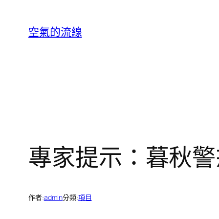
跳
至
空氣的流線
主
要
內
容
專家提示：暮秋警
作者:
admin
分類:
項目