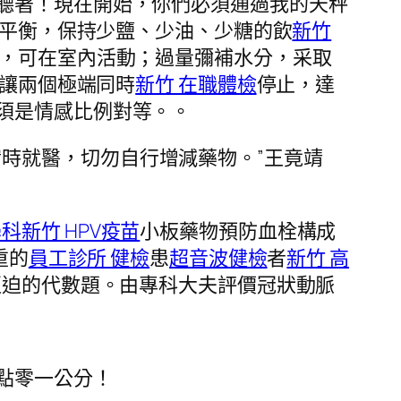
聽著！現在開始，你們必須通過我的天秤
平衡，保持少鹽、少油、少糖的飲
新竹
，可在室內活動；過量彌補水分，采取
「讓兩個極端同時
新竹 在職體檢
停止，達
須是情感比例對等。。
時就醫，切勿自行增減藥物。”王竟靖
學科
新竹 HPV疫苗
小板藥物預防血栓構成
重的
員工診所 健檢
患
超音波健檢
者
新竹 高
逼迫的代數題。由專科大夫評價冠狀動脈
點零一公分！