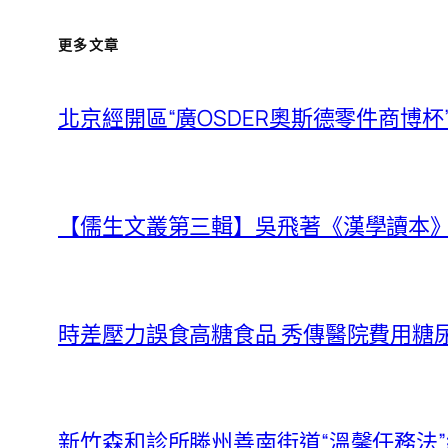
更多文章
北京經開區“廣OSDER奧斯德零件商博
【儒生文叢第三輯】吳飛著《漢學讀本
時差壓力誤食高糖食品 秀傳醫院費用糖
新竹森和診所滕州善南街道“溫馨任務法