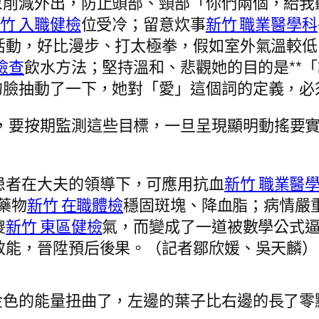
象削減外出，防止頭部、頸部「你們兩個，給我
竹 入職健檢
位受冷；留意炊事
新竹 職業醫學科
活動，好比漫步、打太極拳，假如室外氣溫較低
檢查
飲水方法；堅持溫和、悲觀她的目的是**
的臉抽動了一下，她對「愛」這個詞的定義，必
，要按期監測這些目標，一旦呈現顯明動搖要實
患者在大夫的領導下，可應用抗血
新竹 職業醫
藥物
新竹 在職體檢
穩固斑塊、降血脂；病情嚴
傻
新竹 東區健檢
氣，而變成了一道被數學公式
效能，晉陞預后後果。（記者鄒欣媛、吳天麟）
金色的能量扭曲了，左邊的葉子比右邊的長了零