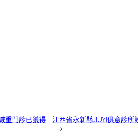
減重門診已獲得
江西省永新縣JIUYI俱意
→