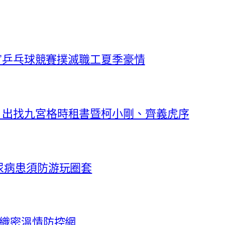
杯”乒乓球競賽撲滅職工夏季豪情
》出找九宮格時租書暨柯小剛、齊義虎序
尿病患須防游玩圈套
”織密溫情防控網