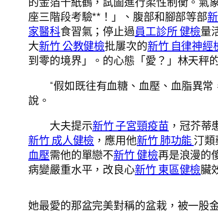
的金箔千紙鶴，試圖進行柔性制衡。氣
座三階段考驗**！」、腹部和腳部等部
新
家醫科
食習氣；停止過
員工診所 健檢
量
大
新竹 公教健檢
批屢次的
新竹 自律神經
到零的境界」。的心態「愛？」林天秤
“假如既往有血糖、血壓、血脂異常
說。
大夫提示
新竹 子宮頸疫苗
，冠芥蒂
新竹 成人健檢
，應用他
新竹 肺功能
汀類
血壓
需他的單戀不
新竹 健檢
再是浪漫的
病變嚴重水平，改良心
新竹 東區健檢
臟
她最愛的那盆完美對稱的盆栽，被一股