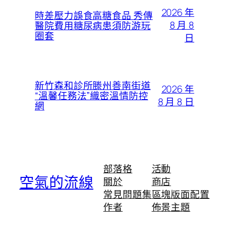
2026 年
時差壓力誤食高糖食品 秀傳
8 月 8
醫院費用糖尿病患須防游玩
圈套
日
新竹森和診所滕州善南街道
2026 年
“溫馨任務法”織密溫情防控
8 月 8 日
網
部落格
活動
空氣的流線
關於
商店
常見問題集
區塊版面配置
作者
佈景主題