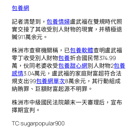
包養網
記者清楚到，
包養情婦
盧武福在雙規時代照
實交接了其收受別人財物的現實，并積極退
贓911萬余元。
株洲市查察機關稱，已
包養軟體
查明盧武福
零丁收受別人財物
包養
折合國民幣374.99
萬，伙同老婆收受
包養甜心網
別人財物2
包養
感情
3.04萬元，盧武福的家庭財富超符合法
規支出99
包養網單次
8萬余元，其行動組成
納賄罪、巨額財富起源不明罪。
株洲市中級國民法院顛末一天審理后，宣布
擇期宣判。
TC:sugarpopular900