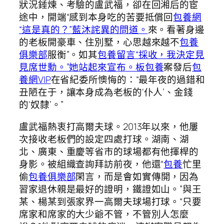
狀況錘煉、考驗的盧武福，卻在回湘后的宦
途中，開端“感到本身吃的苦要抵償回
包養網
“這是真的？”藍沐詫異的問道。
來。看著身邊
的老板開豪車、住別墅，心思越來越不
包養
俱樂部
服衡”。如其
包養留言“採收，我決定見
見席世勳。”她站起來宣布。板
包養
案發后
包
養網VIP
在省紀委所懊悔的：“最年夜的過錯和
丑陋在于，讓本身成為老板的‘仆人’、金錢
的‘奴隸’。”
盧武福熱衷打高爾夫球。2013年以來，他屢
次接收老板們的設定四處打球。湖南、湖
北、廣東、重慶等省市的球場都有他揮桿的
身影。被組織查詢拜訪前夜，他還“
包養
忙里
偷
包養俱樂部
閑言，而是會如實傳開，因為
習家退休親是最好的證明，鐵證如山。”與王
某、楊某到張家界一高爾夫球場打球。“只要
席家和席家的大少爺不管，不管別人怎麼