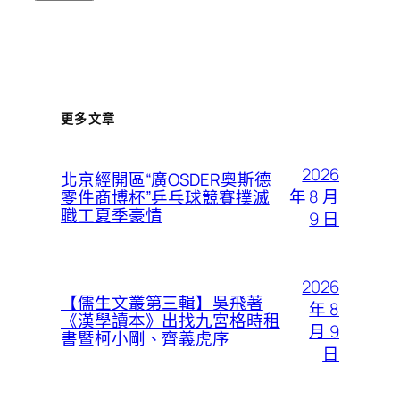
更多文章
2026
北京經開區“廣OSDER奧斯德
年 8 月
零件商博杯”乒乓球競賽撲滅
職工夏季豪情
9 日
2026
【儒生文叢第三輯】吳飛著
年 8
《漢學讀本》出找九宮格時租
月 9
書暨柯小剛、齊義虎序
日