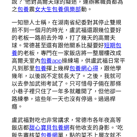
說？”他對高爾夫球的癡迷，連辦案職員都為
之
包養
震
女大生包養俱樂部
動。
一知戀人士稱，在湖南省紀委對其停止雙規
前不到一個月的時光，盧武福還跟幾位要好
的老板一路前去外埠，打了幾天的高爾夫
球。常德甚至還有跟他關系比擬要好
短期包
養
的老板，專門在一家飯店將一整層樓改成
高爾夫室內
包養app
操練場，供盧武福日常平
凡到那里
包養
揮上幾桿
包養網心得
，跟他學
幾年，以後說不定就長大了。之後，我就可
以去參加武術考試了。只可惜母子倆在那條
小巷子裡只住了一年多就離開了，但他卻一
路練拳，這些年一天也沒有停過。過過桿
癮。
盧武福對吃也非常講求，常德市各年夜高等
飯店都
甜心寶貝包養網
有他收支的身影。“吃
飯先審核菜
包養網
單，點的菜不上層次就不