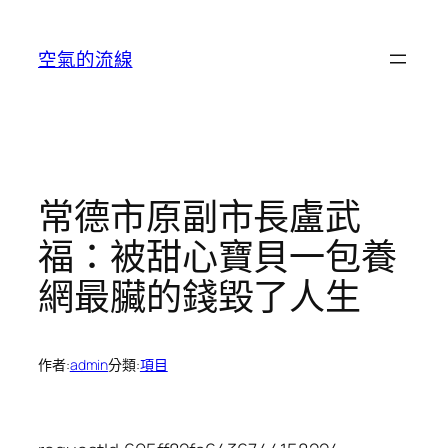
跳
至
空氣的流線
主
要
內
容
常德市原副市長盧武
福：被甜心寶貝一包養
網最臟的錢毀了人生
作者:
admin
分類:
項目