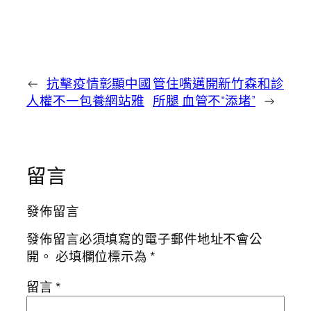
←
抗擊疫情彰顯中國
管住嘴邁開新竹森和診
人權不一包養網站雅
所腿 血管不“添堵”
→
留言
發佈留言
發佈留言必須填寫的電子郵件地址不會公
開。
必填欄位標示為
*
留言
*