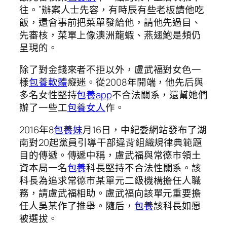
往。”辦案人士先容，有時辰有些老板請他吃
飯，還會事前把菜單發給他，請他先過目、
先審核，菜單上像澳洲龍蝦、燕翅鮑是頻仍
呈現的。
除了對金錢來者不拒以外，盧武福對女色一
樣
包養軟體
癡迷。從2008年開端，他先后與
多名女性堅持
包養app
不合法關系，還幫她們
辦了一些工
包養女人
作。
2016年8
包養妹
月16日，中紀委網站發布了湖
南對20起黨員引導干部違背組織規律典範題
目的傳遞。傳遞中稱，盧武福與常德市領土
資本局一名
包養
科長堅持不合法性關系。該
科長為追求常德市某單元二級機構擔任人職
務，請盧武福相助。盧武福向該單元重要擔
任人吳某作了推舉。隨后，
包養
該科長如愿
被選拔。