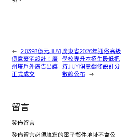
←
2.0398億元JIUYI
廣東省2026年通俗高級
俱意豪宅設計！廣
學校專升本招生最低把
州塔戶外廣告出讓
持JIUYI俱意翻修設計分
正式成交
數線公布
→
留言
發佈留言
發佈留言必須填寫的電子郵件地址不會公