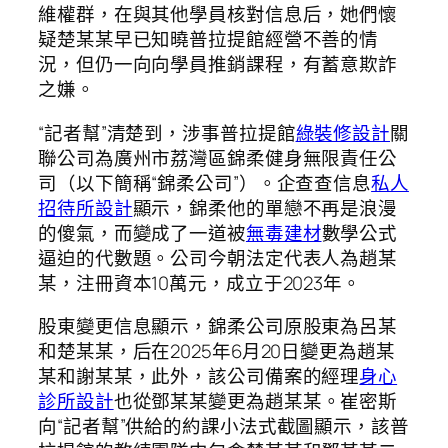
維權群，在與其他學員核對信息后，她們懷
疑楚某某早已知曉普拉提館經營不善的情
況，但仍一向向學員推銷課程，有蓄意欺詐
之嫌。
“記者幫”清楚到，涉事普拉提館
綠裝修設計
關
聯公司為廣州市荔灣區錦柔健身無限責任公
司（以下簡稱“錦柔公司”）。企查查信息
私人
招待所設計
顯示，錦柔他的單戀不再是浪漫
的傻氣，而變成了一道被
無毒建材
數學公式
逼迫的代數題。公司今朝法定代表人為趙某
某，注冊資本10萬元，成立于2023年。
股東變更信息顯示，錦柔公司原股東為呂某
和楚某某，后在2025年6月20日變更為趙某
某和謝某某，此外，該公司備案的經理
身心
診所設計
也從鄧某某變更為趙某某。崔密斯
向“記者幫”供給的約課小法式截圖顯示，該普