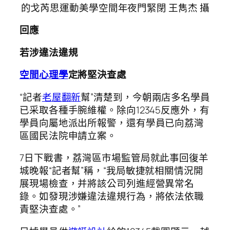
的戈芮思運動美學空間年夜門緊閉 王雋杰 攝
回應
若涉違法違規
空間心理學
定將堅決查處
“記者
老屋翻新
幫”清楚到，今朝兩店多名學員
已采取各種手腕維權。除向12345反應外，有
學員向屬地派出所報警，還有學員已向荔灣
區國民法院申請立案。
7日下戰書，荔灣區市場監管局就此事回復羊
城晚報“記者幫”稱，“我局敏捷就相關情況開
展現場檢查，并將該公司列進經營異常名
錄。如發現涉嫌違法違規行為，將依法依職
責堅決查處。”