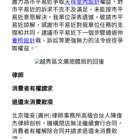
盡力為市平易近爭取
天母室內設計
權益，對
市平易近的訴求不克不及滿足，未能按市平
易近意愿解決，我單位深表遺憾，敬請市平
易近諒解，感謝市平易近對我單位任務的支
撐和共同。建議市平易近下一個步驟通過仲
會所設計
裁、訴訟等更強無力的法令途徑爭
取權益。”
越秀區文廣旅體局的回復
律師
消費者有權請求
退還未消費款項
北京隆安(廣州)律師事務所高級合伙人陳偉
杰律師剖析，機構閉店無法繼續實行合同，
消費者有權解除合同并請求退還未消費款
項。