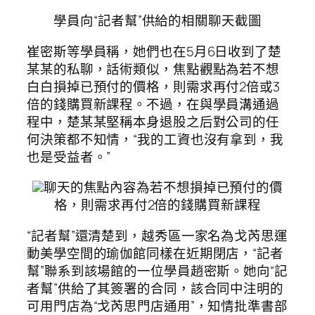
學員向“記者幫”供給的相關聊天截圖
崔密斯等學員稱，她們也在5月6日收到了楚
某某的私聊，話術類似，焦點觀點為若不想
白白損掉已預付的價格，則需求再付2倍或3
倍的錢購買新課程。不過，在與學員溝通過
程中，楚某某堅稱本身退股之后對公司的任
何決策都不知情，“我的工資也沒有拿到，我
也是受益者。”
聊天的焦點內容為若不想損掉已預付的價
格，則需求再付2倍的錢購買新課程
“記者幫”還清楚到，越秀區一家名為戈芮思運
動美學空間的瑜伽館同樣在近期閉店，“記者
幫”聯系到該場館的一位學員趙密斯。她向“記
者幫”供給了其簽署的合同，該合同中注明的
可用門店為“戈芮思門店通用”，知情批準書部