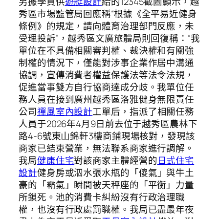
另據學員供
遊艇設計
給的12345截圖顯示，越
秀區市場監管局回應稱“根據《全平易近健身
條例》的規定，請向體育治理部門反應，未
受理投訴”，越秀區文廣旅體局則回復稱：“我
單位在不具備相關審判權、裁決權和有關強
制權的情況下，僅能對涉事企業作居中溝通
協調，宣傳消費者權益保護法等法令法規，
促進當事雙方自行協商達成分歧。我單位任
務人員在接到廣州越秀區洛雅健身無限責任
公司
禪風室內設計
工單后，指派了相關任務
人員于2026年4月9日前去位于越秀區農林下
路4-6號東山錦軒3樓商鋪現場核對，發現該
商家已結束營業，無法聯系商家進行調解。
我局
健康住宅
對該商家主體經營的
日式住宅
設計
健身房或泅水張水瓶的「傻氣」與牛土
豪的「霸氣」瞬間被天秤座的「平衡」力量
所鎖死。池的消費卡糾紛沒有行政治理職
權，也沒有行政處罰職權。我局已盡最年夜