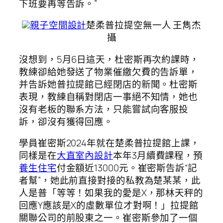
下班要再等告訴。”
親子空間設計
楚柔普拉提空無一人 王雋杰
攝
沒想到，5月6日這天，杜密斯再次約課時，
教練卻給她發送了物業催繳欠費的告訴單，
并告訴她普拉提館已經閉店的新聞。杜密斯
表現，教練自稱對閉店一事絕不知情，她也
沒有老板的聯系方法，只能嘗試向客服投
訴，卻沒有獲得回應。
學員崔密斯2024年就在楚柔普拉提館上課，
同樣是在
大直室內設計
本年3月續費課程，預
養生住宅
付金額近13000元。崔密斯告訴“記
者幫”，她此前直接對接的私教為楚某某，此
人是普「等等！如果我的愛是X，那林天秤的
回應Y應該是X的虛數單位才對啊！」拉提館
關聯公司的前股東之一。崔密斯參加了一個