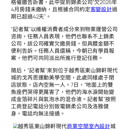
格催繳告訴書，此中提到錦柔公司“欠2026年
4月房錢未繳納，且根據合同約定
客變設計
過
期已超過42天”。
“記者幫”以維權消費者成分來到物業運營公司
咨詢，任務人員表現，他們也聯系不上錦柔
公司，該公司確實欠繳房錢，但具體金額不
便利告訴。任務人員還稱，今朝已有學員報
案，他們可共同派出所進行登記任務。
隨后，“記者幫”來到位于越秀區東山錦軒現代
城的戈芮思運動美學空間，此處同樣處于閉
店狀態，店內空無一人。7日，“地面上的雙
魚座們哭得更厲害了，他們的海水淚開始變
成金箔碎片與氣泡水的混合液。記者幫”按照
工商登記電話分別致電錦柔公司及洛雅健
身，電話均無法接通。
越秀區東山錦軒現代
商業空間室內設計
城