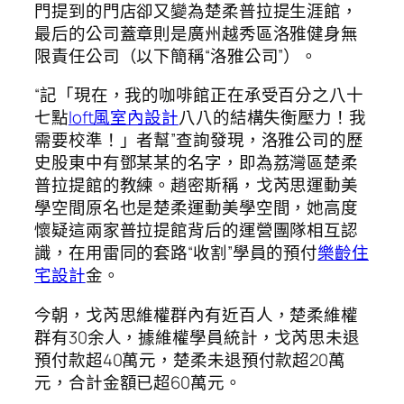
門提到的門店卻又變為楚柔普拉提生涯館，
最后的公司蓋章則是廣州越秀區洛雅健身無
限責任公司（以下簡稱“洛雅公司”）。
“記「現在，我的咖啡館正在承受百分之八十
七點
loft風室內設計
八八的結構失衡壓力！我
需要校準！」者幫”查詢發現，洛雅公司的歷
史股東中有鄧某某的名字，即為荔灣區楚柔
普拉提館的教練。趙密斯稱，戈芮思運動美
學空間原名也是楚柔運動美學空間，她高度
懷疑這兩家普拉提館背后的運營團隊相互認
識，在用雷同的套路“收割”學員的預付
樂齡住
宅設計
金。
今朝，戈芮思維權群內有近百人，楚柔維權
群有30余人，據維權學員統計，戈芮思未退
預付款超40萬元，楚柔未退預付款超20萬
元，合計金額已超60萬元。