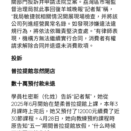
關部門投訴并申請法院立案。荔灣區市場監
督治理局就此事回復羊城晚報“記者幫”稱，
“我局敏捷就相關情況開展現場檢查，并將該
公司列進經營異常名錄。如發現涉嫌違法違
規行為，將依法依職責堅決查處。”有律師表
現，機構方無法繼續實行合同，消費者有權
請求解除合同并退還未消費款項。
投訴
普拉提館忽然閉店
數十萬預付款未退
學員杜密斯（化姓）告訴“記者幫”，她從
2025年6月開始在楚柔普拉提館上課，本年3
月課時上完后，她又預付了12000元續費了近
30節課程。4月28日，她向教練預約課程時
原告知“五一”期間普拉提館放假，“什么時候