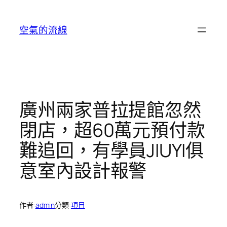
跳
至
空氣的流線
主
要
內
容
廣州兩家普拉提館忽然
閉店，超60萬元預付款
難追回，有學員JIUYI俱
意室內設計報警
作者:
admin
分類:
項目