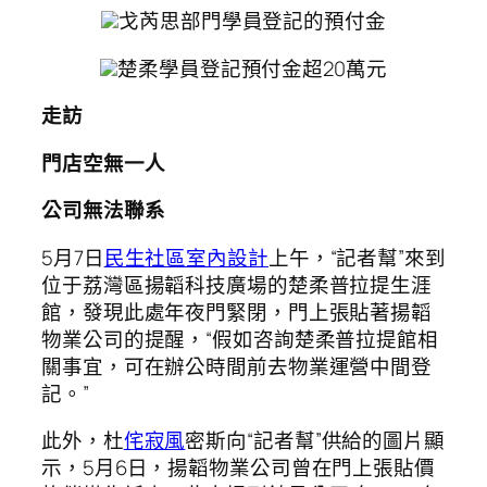
戈芮思部門學員登記的預付金
楚柔學員登記預付金超20萬元
走訪
門店空無一人
公司無法聯系
5月7日
民生社區室內設計
上午，“記者幫”來到
位于荔灣區揚韜科技廣場的楚柔普拉提生涯
館，發現此處年夜門緊閉，門上張貼著揚韜
物業公司的提醒，“假如咨詢楚柔普拉提館相
關事宜，可在辦公時間前去物業運營中間登
記。”
此外，杜
侘寂風
密斯向“記者幫”供給的圖片顯
示，5月6日，揚韜物業公司曾在門上張貼價