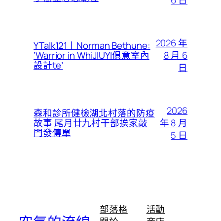
2026 年
YTalk121丨Norman Bethune:
8 月 6
‘Warrior in WhiJIUYI俱意室內
設計te’
日
2026
森和診所健檢湖北村落的防疫
年 8 月
故事 尾月廿九村干部挨家敲
門發傳單
5 日
部落格
活動