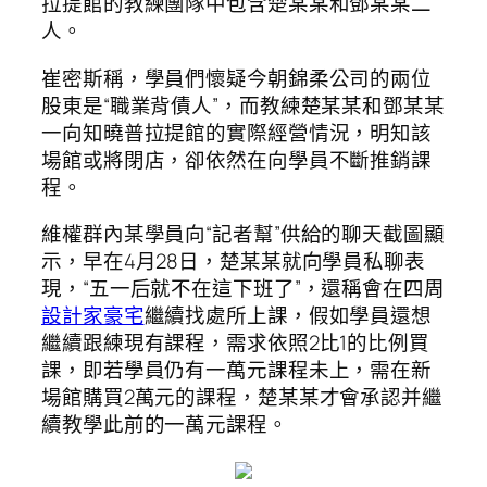
拉提館的教練團隊中包含楚某某和鄧某某二
人。
崔密斯稱，學員們懷疑今朝錦柔公司的兩位
股東是“職業背債人”，而教練楚某某和鄧某某
一向知曉普拉提館的實際經營情況，明知該
場館或將閉店，卻依然在向學員不斷推銷課
程。
維權群內某學員向“記者幫”供給的聊天截圖顯
示，早在4月28日，楚某某就向學員私聊表
現，“五一后就不在這下班了”，還稱會在四周
設計家豪宅
繼續找處所上課，假如學員還想
繼續跟練現有課程，需求依照2比1的比例買
課，即若學員仍有一萬元課程未上，需在新
場館購買2萬元的課程，楚某某才會承認并繼
續教學此前的一萬元課程。