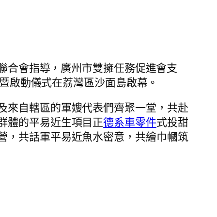
聯合會指導，廣州市雙擁任務促進會支
牌暨啟動儀式在荔灣區沙面島啟幕。
及來自轄區的軍嫂代表們齊聚一堂，共赴
群體的平易近生項目正
德系車零件
式投甜
營，共話軍平易近魚水密意，共繪巾幗筑