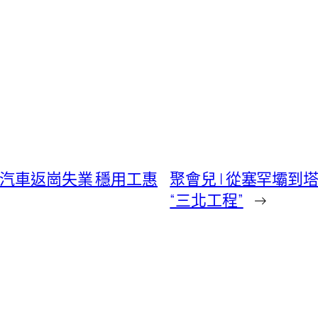
北汽車返崗失業 穩用工惠
聚會兒 | 從塞罕壩到
“三北工程”
→