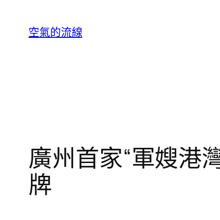
跳
至
空氣的流線
主
要
內
容
廣州首家“軍嫂港灣
牌