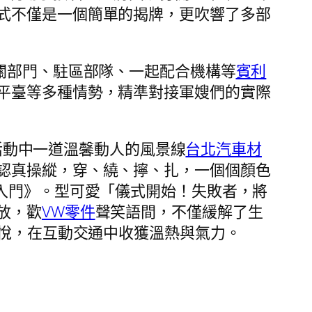
式不僅是一個簡單的揭牌，更吹響了多部
關部門、駐區部隊、一起配合機構等
賓利
平臺等多種情勢，精準對接軍嫂們的實際
活動中一道溫馨動人的風景線
台北汽車材
認真操縱，穿、繞、擰、扎，一個個顏色
入門》。型可愛「儀式開始！失敗者，將
放，歡
VW零件
聲笑語間，不僅緩解了生
悅，在互動交通中收獲溫熱與氣力。