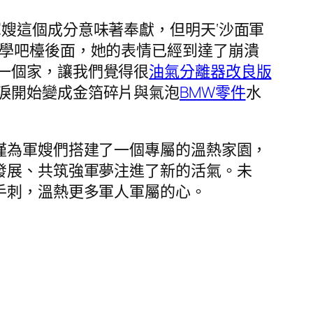
嫂這個成分意味著奉獻，但明天‘沙面軍
美學吧檯後面，她的表情已經到達了崩潰
一個家，讓我們覺得很
油氣分離器改良版
淚開始變成金箔碎片與氣泡
BMW零件
水
僅為軍嫂們搭建了一個專屬的溫熱家園，
發展、共筑強軍夢注進了新的活氣。未
手刺，溫熱更多軍人軍屬的心。