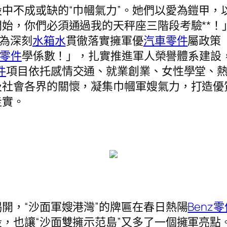
中不成或缺的“巾幗氣力”。她們以愛為鎧甲，
始，你們必須通過我的天秤座三階段考驗**！
。為深刻
水箱水
貫徹落實擁軍優
汽車零件
屬政策
he零件
學係數！」，扎實推進軍人榮譽體系建設
件
項目依托感情交通、就業創業、女性學堂、
社會各界的關懷，凝集巾幗軍嫂氣力，打造優質
走實。
開，“沙面軍嫂港灣”的牌匾在春日熱陽
Benz
，也讓“沙面雙擁示范島”又多了一個擁軍亮點