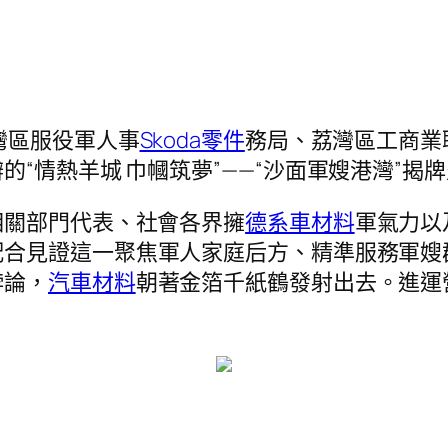
灣區服役軍人事
Skoda零件
務局、荔灣區工商業
“情熱羊城 巾幗筑夢”——“沙面軍嫂港灣”揭
相關部門代表、社會各界擁
德系車材料
軍氣力以
配合見證這一聚焦軍人家庭后方、精準服務軍嫂
悖論，
汽車材料
朝著金箔千紙鶴發射出去。進運