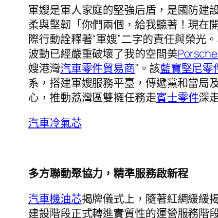
軍嫂是軍人家庭的堅強后盾，是國防建設
柔與堅韌「你們兩個，給我聽著！現在開
際行動詮釋著“軍嫂”二字的責任與榮光
波動已經嚴重破壞了我的空間美
Porsc
嫂港灣
汽車零件貿易商
”。該
藍寶堅尼零
系，搭建軍嫂服務平臺，傳遞黨和當局及
心，推動荔灣區雙擁任務走
賓士零件
深
汽車冷氣芯
多方聯動聚協力，精準服務啟新程
汽車機油芯
揭牌儀式上，隨著紅綢緩緩揭
建設階段正式轉進實質性的運營服務階段