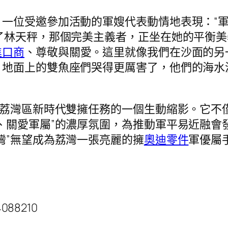
一位受邀參加活動的軍嫂代表動情地表現：“軍
了林天秤，那個完美主義者，正坐在她的平衡
進口商
、尊敬與關愛。這里就像我們在沙面的另
。地面上的雙魚座們哭得更厲害了，他們的海水
是荔灣區新時代雙擁任務的一個生動縮影。它不
、關愛軍屬”的濃厚氛圍，為推動軍平易近融會
灣”無望成為荔灣一張亮麗的擁
奧迪零件
軍優屬
4088210