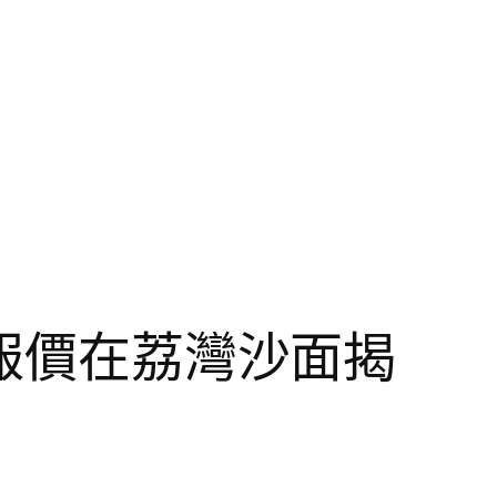
件報價在荔灣沙面揭