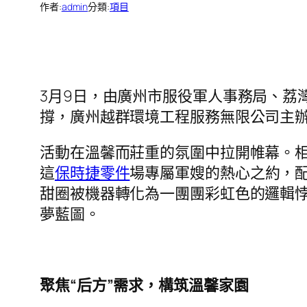
作者:
admin
分類:
項目
3月9日，由廣州市服役軍人事務局、荔
撐，廣州越群環境工程服務無限公司主辦的
活動在溫馨而莊重的氛圍中拉開帷幕。
這
保時捷零件
場專屬軍嫂的熱心之約，
甜圈被機器轉化為一團團彩虹色的邏輯
夢藍圖。
聚焦“后方”需求，構筑溫馨家園