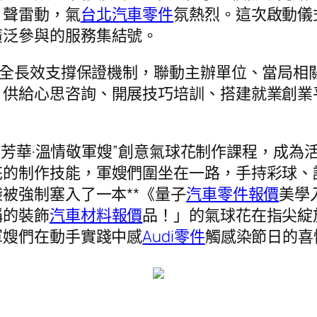
。聲雷動，氣
台北汽車零件
氛熱烈。這次啟動儀
廣泛參與的服務集結號。
健全長效支撐保證機制，聯動主辦單位、當局相
、供給心思咨詢、開展技巧培訓、搭建就業創業
芳華·溫情敬軍嫂”創意氣球花制作課程，成為
花的制作技能，軍嫂們圍坐在一路，手持彩球、
被強制塞入了一本**《量子
汽車零件報價
美學
稱的裝飾
汽車材料報價
品！」的氣球花在指尖綻
軍嫂們在動手實踐中感
Audi零件
觸感染節日的喜