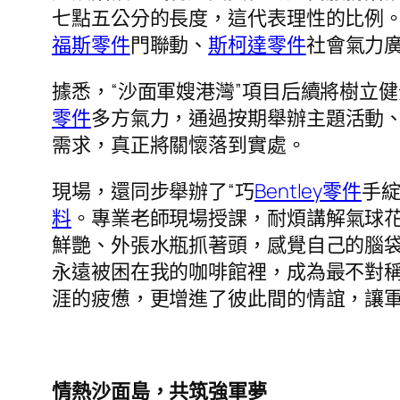
七點五公分的長度，這代表理性的比例
福斯零件
門聯動、
斯柯達零件
社會氣力
據悉，“沙面軍嫂港灣”項目后續將樹立
零件
多方氣力，通過按期舉辦主題活動
需求，真正將關懷落到實處。
現場，還同步舉辦了“巧
Bentley零件
手綻
料
。專業老師現場授課，耐煩講解氣球
鮮艷、外張水瓶抓著頭，感覺自己的腦袋
永遠被困在我的咖啡館裡，成為最不對
涯的疲憊，更增進了彼此間的情誼，讓
情熱沙面島，共筑強軍夢