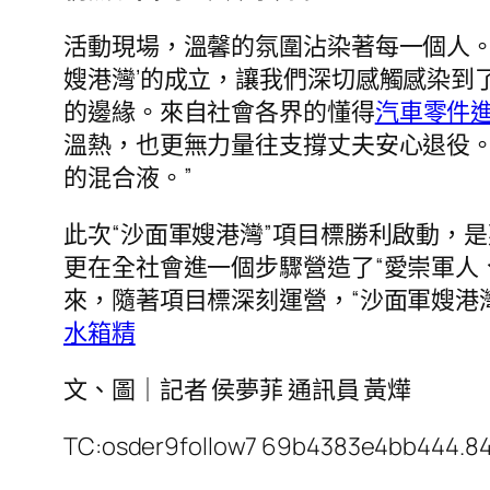
活動現場，溫馨的氛圍沾染著每一個人。
嫂港灣’的成立，讓我們深切感觸感染到
的邊緣。來自社會各界的懂得
汽車零件
溫熱，也更無力量往支撐丈夫安心退役
的混合液。”
此次“沙面軍嫂港灣”項目標勝利啟動，
更在全社會進一個步驟營造了“愛崇軍人
來，隨著項目標深刻運營，“沙面軍嫂港
水箱精
文、圖｜記者 侯夢菲 通訊員 黃燁
TC:osder9follow7 69b4383e4bb444.8