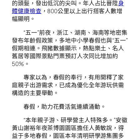
的頭髮，發出低沉的尖叫。年人占比晉陞
身
體健康檢查
，800公里以上出行搭客人數增
幅顯明。
“五一”前夜，浙江、湖南、海南等地密集
發布年齡假政策，多地中小學春假也與“五一”
假期相連。飛豬數據顯示，熱點樂土、名人
舊居等國際景點門票預訂人次同比增加約
50%。
專家以為，春假的奉行，有用開釋了家
庭親子出游需求，已成為優化全年游玩供需
構造的主要舉動。
春假，助力花費活氣連續涌動。
“本年親子游、研學營主人特殊多。”安徽
黃山謝裕年夜茶博園園區擔任人黃敏說，得
益于多地春假，園區本年清明研學游集團多