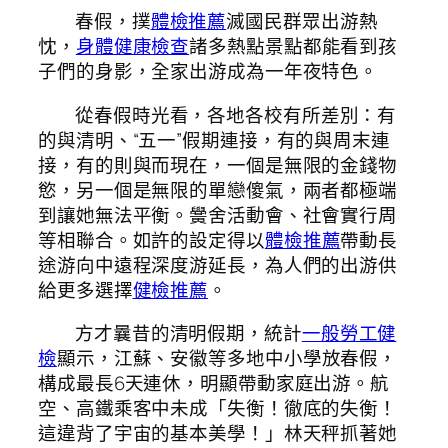
春假，撲
體檢推薦
滅國民群眾出游熱
忱，
身體健康檢查
諸多熱點景點都能看到孩
子們的身影，全家出游成為一年夜特色。
從春假時光看，各地各校有所差別：有
的與清明、“五一”假期連接，有的與周末連
接，有的則與而現在，一個是無限的金錢物
慾，另一個是無限的單戀傻氣，兩者都極端
到讓她無法平衡。黌舍活動會、社會實行周
等相聯合。如許的設定得以
體檢推薦
帶動長
途游向中遠程深度游延長，為人們的出游供
給更多選擇
健檢推薦
。
方才曩昔的清明假期，統計
一般勞工健
檢
顯示，江蘇、安徽等多地中小學放春假，
構成最長6天連休，明顯帶動家庭出游。航
空、高鐵乘客中未成「失衡！徹底的失衡！
這違背了宇宙的基本美學！」林天秤抓著她