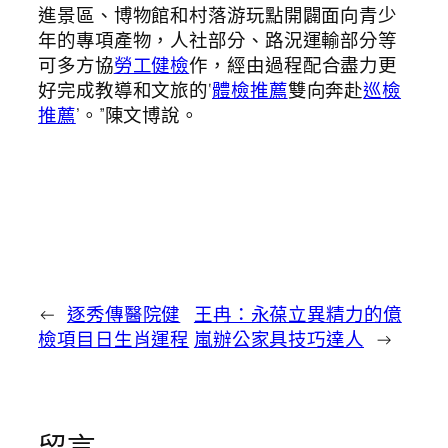
進景區、博物館和村落游玩點開闢面向青少
年的專項產物，人社部分、路況運輸部分等
可多方協
勞工健檢
作，經由過程配合盡力更
好完成教導和文旅的‘
體檢推薦
雙向奔赴
巡檢
推薦
’。”陳文博說。
←
逐秀傳醫院健
王冉：永葆立異精力的億
檢項目日生肖運程
嵐辦公家具技巧達人
→
留言