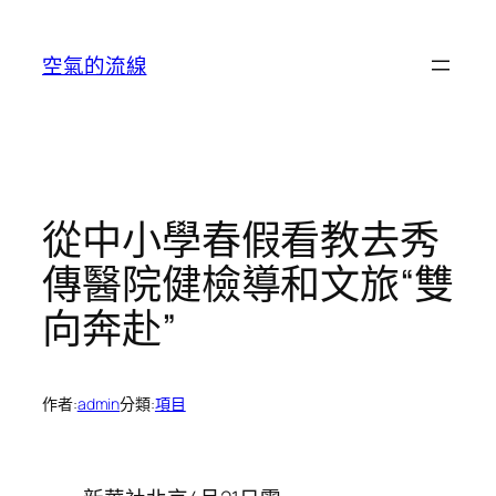
跳
至
空氣的流線
主
要
內
容
從中小學春假看教去秀
傳醫院健檢導和文旅“雙
向奔赴”
作者:
admin
分類:
項目