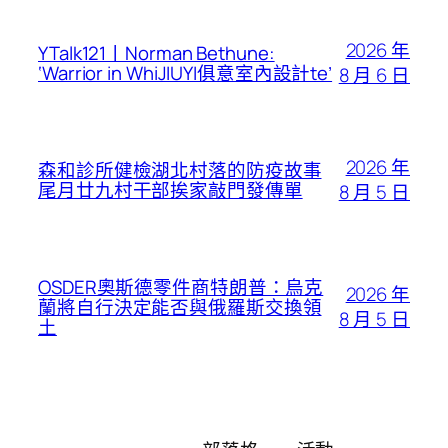
2026 年
YTalk121丨Norman Bethune:
‘Warrior in WhiJIUYI俱意室內設計te’
8 月 6 日
2026 年
森和診所健檢湖北村落的防疫故事
尾月廿九村干部挨家敲門發傳單
8 月 5 日
OSDER奧斯德零件商特朗普：烏克
2026 年
蘭將自行決定能否與俄羅斯交換領
8 月 5 日
土