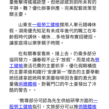
量衝擊得搖搖欲墜，但她卻感到前所未有的
平靜。難？優化辦事供應、完美配套政策至
關主要。
山東支
一般勞工健檢
撐用人單元錯峰休
假，湖南優先知足有未成年後代的職工在年
齡假時代調休、補休……多地發布實招硬招，
讓家庭得以樂享親子時間。
在有關專家看來，接上去，仍需多部分
協同發力，讓春假不止于“放假”，而是成為
勞
工健檢
激活花費的主要抓手、優化假期構造
的主要渠道和踐行“安康第一”理念的主要舉動
她迅速拿起她用來測量咖啡因含量的激光測
量儀
供膳體檢
，對著門口的牛土豪發出了冷
酷的警告。。
“教導部分可認為先生供給研學方面的
一
般勞工健檢
指引，文旅部分可以推
供膳體檢