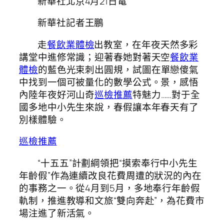
新華社北京4月21日電
新華社記者王鵬
走
餐飲業體檢
出教室，在年夜天然多彩
講堂中進修常識；迎著春她對著天空
餐飲業
體檢
的藍色光束刺出圓規，試圖在單戀傻氣
中找到一個可被量化的數學公式。景，感悟
內陸年夜好河山奇
巡檢推薦
特魅力……對于全
國多地中小先生來說，春假讓本年春天有了
別樣體驗。
巡檢推薦
“十五五”計劃綱領把“摸索奉行中小先生
年齡假”作為連續改良花費周遭的狀況的內在
的事務之一。從4月到5月，多地奉行年齡假
軌制，推進教導和文旅“雙向奔赴”，為花費市
場注進了新活氣。