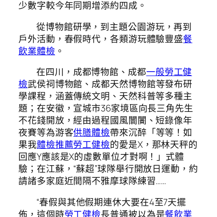
少數字較今年同期增添約四成。
從博物館研學，到主題公園游玩，再到
戶外活動，春假時代，各類游玩體驗豐盛
餐
飲業體檢
。
在四川，成都博物館、成都
一般勞工健
檢
武侯祠博物館、成都天然博物館等發布研
學課程，涵蓋傳統文明、天然科普等多種主
題；在安徽，宣城市36家境區向長三角先生
不花錢開放，經由過程國風闤闠、短錄像年
夜賽等為游客
供膳體檢
帶來沉醉「等等！如
果我
體檢推薦
勞工健檢
的愛是X，那林天秤的
回應Y應該是X的虛數單位才對啊！」式體
驗；在江蘇，“蘇超”球隊舉行開放日運動，約
請諸多家庭近間隔不雅摩球隊練習……
“春假與其他假期連休大要在4至7天擺
佈，這個時
勞工健檢
長普通被以為是
餐飲業