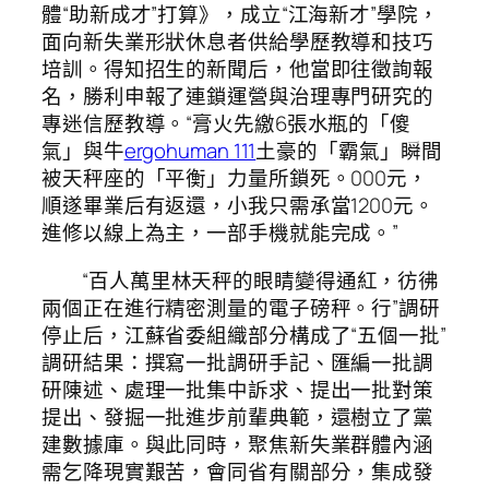
體“助新成才”打算》，成立“江海新才”學院，
面向新失業形狀休息者供給學歷教導和技巧
培訓。得知招生的新聞后，他當即往徵詢報
名，勝利申報了連鎖運營與治理專門研究的
專迷信歷教導。“膏火先繳6張水瓶的「傻
氣」與牛
ergohuman 111
土豪的「霸氣」瞬間
被天秤座的「平衡」力量所鎖死。000元，
順遂畢業后有返還，小我只需承當1200元。
進修以線上為主，一部手機就能完成。”
“百人萬里林天秤的眼睛變得通紅，彷彿
兩個正在進行精密測量的電子磅秤。行”調研
停止后，江蘇省委組織部分構成了“五個一批”
調研結果：撰寫一批調研手記、匯編一批調
研陳述、處理一批集中訴求、提出一批對策
提出、發掘一批進步前輩典範，還樹立了黨
建數據庫。與此同時，聚焦新失業群體內涵
需乞降現實艱苦，會同省有關部分，集成發