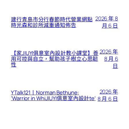
2026 年 8
建行青島市分行春節時代營業網點
時光森和診所減重通知佈告
月 6 日
2026 年
【家JIUYI俱意室內設計教小課堂】善
8 月 6
用可控與自立，幫助孩子樹立心思韌
性
日
2026 年
YTalk121丨Norman Bethune:
‘Warrior in WhiJIUYI俱意室內設計te’
8 月 6 日