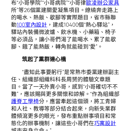
布“小哥學院”“小哥病院”“小哥律
歐凌辦公家具
所”等26個黨建關愛凝集項目。繚繞奔走路上
的喝水、熱飯、歇腳等實際題目，省市縣聯
動
100室內設計
，建成10400個“熱心驛站”，
驛站內裝備微波爐、飲水機、小藥箱、椅子
等必須品，讓小哥們渴了能喝水、累了能歇
腳、餓了能熱飯，轉角就能碰到“愛”。
筑起了黨群連心橋
“盡知此事要躬行”是常熟市委黨建辦副主
任、組織部組織科科長周赟的體驗文章題
目。當了一天外賣小哥，感到“小哥確切不不
難”，應該賜與更多關懷和諒解。“作為組織部
護脊工學椅
分，應當牽起這個頭，將工青婦
和人社、教導等部分結合起來，向新失業群
體傾瀉更多的眼光，發布重點辦事項目和常
態化的辦事機制，讓這些小哥們在
巧寓設計
城市安身立命。”