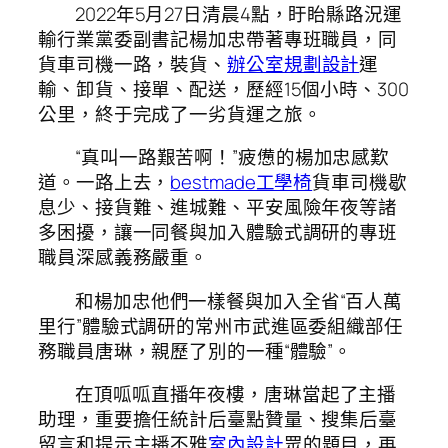
2022年5月27日清晨4點，盱眙縣路況運
輸行業黨委副書記楊加忠帶著專班職員，同
貨車司機一路，裝貨、
辦公室規劃設計
運
輸、卸貨、接單、配送，歷經15個小時、300
公里，終于完成了一劣貨運之旅。
“真叫一路艱苦啊！”疲憊的楊加忠感歎
道。一路上去，
bestmade工學椅
貨車司機歇
息少、接貨難、進城難、平安風險年夜等諸
多困擾，讓一同餐與加入體驗式調研的專班
職員深感義務嚴重。
和楊加忠他們一樣餐與加入全省“百人萬
里行”體驗式調研的常州市武進區委組織部任
務職員唐琳，親歷了別的一種“體驗”。
在頂呱呱直播年夜樓，唐琳當起了主播
助理，重要擔任統計后臺點贊量、搜集后臺
留言和提示主播不雅
室內設計
眾的題目，再