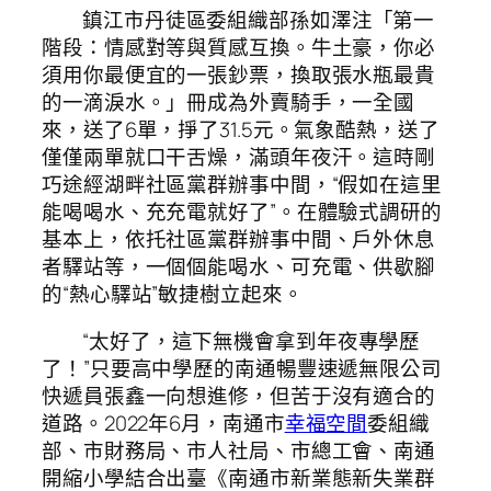
鎮江市丹徒區委組織部孫如澤注「第一
階段：情感對等與質感互換。牛土豪，你必
須用你最便宜的一張鈔票，換取張水瓶最貴
的一滴淚水。」冊成為外賣騎手，一全國
來，送了6單，掙了31.5元。氣象酷熱，送了
僅僅兩單就口干舌燥，滿頭年夜汗。這時剛
巧途經湖畔社區黨群辦事中間，“假如在這里
能喝喝水、充充電就好了”。在體驗式調研的
基本上，依托社區黨群辦事中間、戶外休息
者驛站等，一個個能喝水、可充電、供歇腳
的“熱心驛站”敏捷樹立起來。
“太好了，這下無機會拿到年夜專學歷
了！”只要高中學歷的南通暢豐速遞無限公司
快遞員張鑫一向想進修，但苦于沒有適合的
道路。2022年6月，南通市
幸福空間
委組織
部、市財務局、市人社局、市總工會、南通
開縮小學結合出臺《南通市新業態新失業群