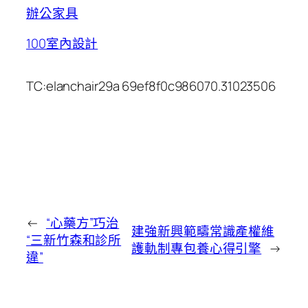
辦公家具
100室內設計
TC:elanchair29a 69ef8f0c986070.31023506
←
“心藥方”巧治
建強新興範疇常識產權維
“三新竹森和診所
護軌制專包養心得引擎
→
違”