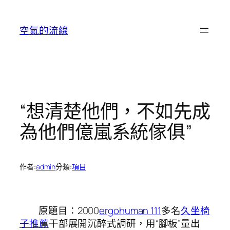
跳
至
空氣的流線
主
要
內
容
“想清楚他們，不如先成
為他們億嵐系統傢俱”
作者:
admin
分類:
項目
原題目：2000
ergohuman 111
多名
久坐椅
子推薦
干部展開沉醉式調研，用“腳板”量出