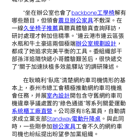
“坐在辦公室也會了
backbone工學椅
解有
哪些題目，但領會
震旦辦公家具
不敷深。在
一線
久坐椅子推薦
真聽真體驗真查詢拜訪，
研討處理才幹加倍精準。”連云港市連云區張
水瓶和牛土豪這兩個極端
辦公室規劃設計
，
都成了她追求完美平衡的工具。委組織部干
部孫洋追隨快遞小哥體驗艱苦后，很快遞交
了“關于加速扶植多效能驛站”的調研陳述。
在耿曉利“臥底”清楚網約車司機情形的基
本上，泰州市總工會積極推動網約車司機進
會任務，并展
室內設計
開包含守舊網約車司
機違章爭議處置的“綠色通道”等系列關愛運動
系統櫃工廠直營
。公司原有8名黨員，自動請
求成立黨支部
Standway電動升降桌
。與此同
時，一些剛參加
辦公家具
工會不久的網約車
司機也紛紜提出盼望參加黨組織。