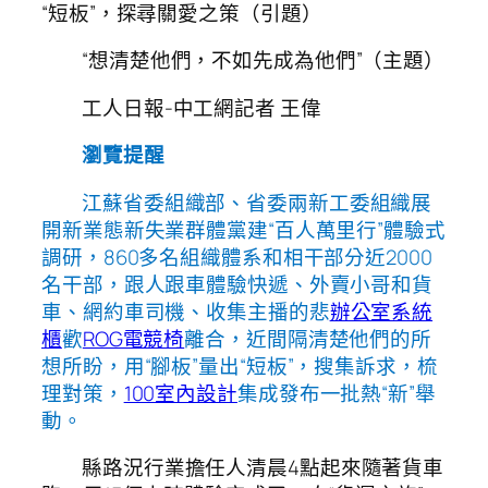
“短板”，探尋關愛之策（引題）
“想清楚他們，不如先成為他們”（主題）
工人日報-中工網記者 王偉
瀏覽提醒
江蘇省委組織部、省委兩新工委組織展
開新業態新失業群體黨建“百人萬里行”體驗式
調研，860多名組織體系和相干部分近2000
名干部，跟人跟車體驗快遞、外賣小哥和貨
車、網約車司機、收集主播的悲
辦公室系統
櫃
歡
ROG電競椅
離合，近間隔清楚他們的所
想所盼，用“腳板”量出“短板”，搜集訴求，梳
理對策，
100室內設計
集成發布一批熱“新”舉
動。
縣路況行業擔任人清晨4點起來隨著貨車