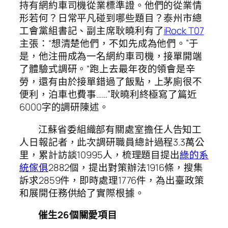
持有網約車司機從業標準證。他們的從業情
形若何？日常平凡碰到哪些題目？泰州市總
工會黨組書記、副主席耿曉利有了
iRock T07
主張：“想清楚他們，不如先成為他們。”于
是，他注冊成為一名網約車司機，接單開端
了體驗式調研。“跑上去最年夜的領會是辛
勞，還有由於接單錯過了飯點，上茅廁很不
便利，泊車也費事……”耿曉利終極寫了篇近
6000字的調研陳述。
江蘇省委組織部有關處室擔任人告知工
人日報記者，此次調研職員總計過程3.3萬公
里，累計訪談10995人，梳理題目提出
綠的系
統傢俱
2882個，提出對策辦法1916條，搜集
訴求2859件，即時處理1776件，為出臺政策
和展開任務供給了實際根據。
催生26個關愛項目