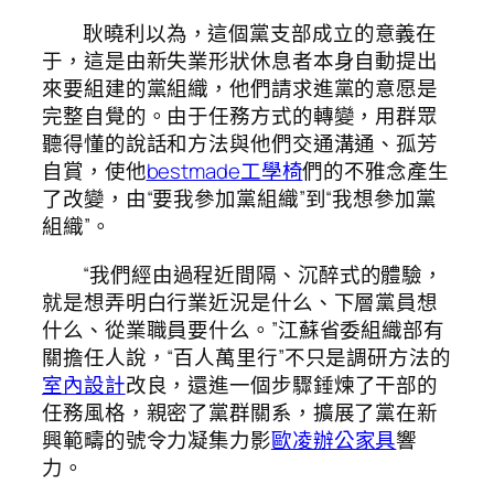
耿曉利以為，這個黨支部成立的意義在
于，這是由新失業形狀休息者本身自動提出
來要組建的黨組織，他們請求進黨的意愿是
完整自覺的。由于任務方式的轉變，用群眾
聽得懂的說話和方法與他們交通溝通、孤芳
自賞，使他
bestmade工學椅
們的不雅念產生
了改變，由“要我參加黨組織”到“我想參加黨
組織”。
“我們經由過程近間隔、沉醉式的體驗，
就是想弄明白行業近況是什么、下層黨員想
什么、從業職員要什么。”江蘇省委組織部有
關擔任人說，“百人萬里行”不只是調研方法的
室內設計
改良，還進一個步驟錘煉了干部的
任務風格，親密了黨群關系，擴展了黨在新
興範疇的號令力凝集力影
歐凌辦公家具
響
力。