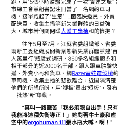
跑，用15個小時體驗完成了一次“貨運之旅”；
市總工會黨組書記注冊當了一名網約車司
機，接單跑起了“生意”……面臨快遞員、外賣
配送員、收集主播等新失業群體的日益強
大，城市若何關閉暖
人體工學椅
和的懷抱？
往年5月至7月，江蘇省委組織部、省委
兩新工委組織展開新業態新失業群體黨建“百
人萬里行”體驗式調研，860多名組織體系和
相干部分的近2000名干部，跟人跟車體驗快
遞、外賣小哥和貨車、網
Razer雷蛇電競椅
約
車司機、收集主播的悲歡離合，近間隔清楚
他們的所想所盼，用“腳板”量出“短板”，發布
一批熱“新”舉動。
“真叫一路艱苦「我必須親自出手！只有
我能將這種失衡導正！」她對著牛土豪和虛
空中的
ergohuman 111
張水瓶大喊。啊！”