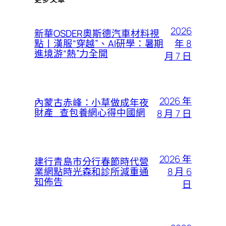
2026
新華OSDER奧斯德汽車材料視
年 8
點丨漢服“穿越”、AI研學：暑期
進境游“熱”力全開
月 7 日
2026 年
內蒙古赤峰：小草做成年夜
財產_查包養網心得中國網
8 月 7 日
2026 年
建行青島市分行春節時代營
8 月 6
業網點時光森和診所減重通
知佈告
日