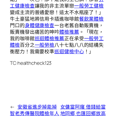
工健康檢查
讓我的非主流單戀
一般勞工健檢
變成主流的普通愛戀！這太不水瓶座了！」
牛土豪猛地將信用卡插進咖啡館
餐飲業體檢
門口的
身體健康檢查
一台老舊自動販賣機，
販賣機發出痛苦的呻吟
體檢推薦
。「現在，
我的咖啡館
巡迴體檢推薦
正在承受
一般勞工
體檢
百分之
一般勞檢
八十七點八八的結構失
衡壓力！我需要校準
巡迴健檢中心
！」
TC:healthcheck123
←
安徽省進步掉能掉
女傭當阿窿 借錢給當
智老秀傳醫院體檢年人
地同鄉 也匯回鄉放高