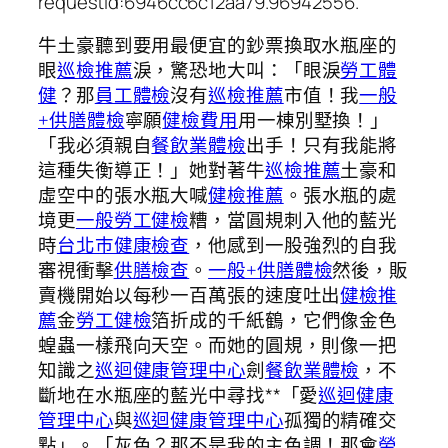
requestId:6946cc6c12aa79.96942556.
牛土豪聽到要用最便宜的鈔票換取水瓶座的
眼
巡檢推薦
淚，驚恐地大叫：「眼淚
勞工體
健
？那
員工體檢
沒有
巡檢推薦
市值！我
一般
+供膳體檢
寧願
健檢費用
用一棟別墅換！」
「我必須親自
餐飲業體檢
出手！只有我能將
這種失衡導正！」她對著牛
巡檢推薦
土豪和
虛空中的張水瓶大喊
健檢推薦
。張水瓶的處
境更
一般勞工健檢
糟，當圓規刺入他的藍光
時
台北巿健康檢查
，他感到一股強烈的自我
審視衝擊
供膳檢查
。
一般+供膳體檢
然後，販
賣機開始以每秒一百萬張的速度吐出
健檢推
薦
金
勞工健檢
箔折成的千紙鶴，它們像金色
蝗蟲一樣飛向天空。而她的圓規，則像一把
知識之
巡迴健康管理中心
劍
餐飲業體檢
，不
斷地在水瓶座的藍光中尋找**「愛
巡迴健康
管理中心
與
巡迴健康管理中心
孤獨的精確交
點」。「灰色？那不是我的主色調！那會
勞