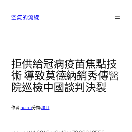
跳
至
空氣的流線
主
要
內
容
拒供給冠病疫苗焦點技
術 導致莫德納銷秀傳醫
院巡檢中國談判決裂
作者:
admin
分類:
項目