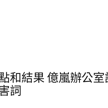
點和結果 億嵐辦公室
害詞