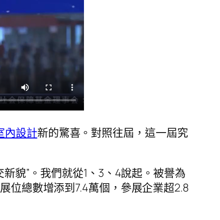
室內設計
新的驚喜。對照往屆，這一屆究
交新貌”。我們就從1、3、4說起。被譽為
，展位總數增添到7.4萬個，參展企業超2.8