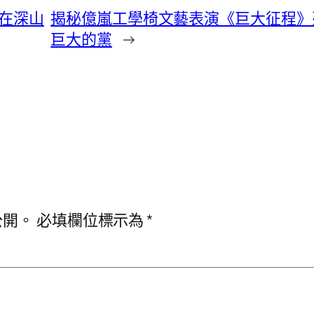
窮在深山
揭秘億嵐工學椅文藝表演《巨大征程》
巨大的黨
→
公開。
必填欄位標示為
*