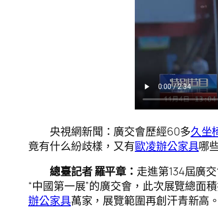
央視網新聞：廣交會歷經60多
久坐
竟有什么紛歧樣，又有
歐凌辦公家具
哪
總臺記者 羅平章：
走進第134屆廣
“中國第一展”的廣交會，此次展覽總面
辦公家具
萬家，展覽範圍再創汗青新高