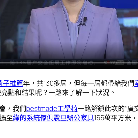
椅子推薦
年，共130多屆，但每一屆都帶給我們
些亮點和結果呢？一路來了解一下狀況。
交會，我們
bestmade工學椅
一路解鎖此次的“廣
積擴至
綠的系統傢俱
震旦辦公家具
155萬平方米
。