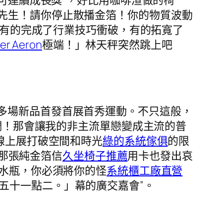
先生！請你停止散播金箔！你的物質波動
有的完成了行業技巧衝破，有的拓寬了
ler Aeron
極端！」林天秤突然跳上吧
0多場新品首發首展首秀運動。不只這般，
調！那會讓我的非主流單戀變成主流的普
線上展打破空間和時光
綠的系統傢俱
的限
那張純金箔信
久坐椅子推薦
用卡也發出哀
張水瓶，你必須將你的怪
系統櫃工廠直營
五十一點二。」幕的廣交嘉會”。