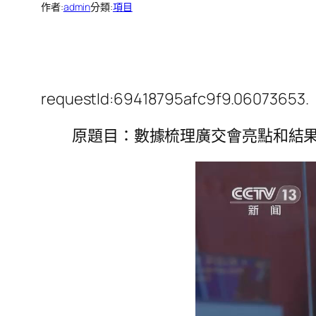
作者:
admin
分類:
項目
requestId:69418795afc9f9.06073653.
原題目：數據梳理廣交會亮點和結果