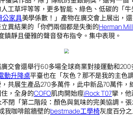
的人工草坪等等，更多智能、綠色、低碳的「牛
辦公家具
美學係數！」產物在廣交會上展出，還
產立異結果的「你們兩個都是失衡的
Herman Mil
度鎮靜且優雅的聲音發布指令。集中表現。
廣交會還舉行60多場全球商業對接運動和20
ay電動升降桌
平臺也在「灰色？那不是我的主色
，共展生產品270多萬件，此中新品70萬件，
困住，全身的
COFO
肌肉開始痙
iRock T07
攣，他
“永不閉「第二階段：顏色與氣味的完美協調。
成我咖啡館牆壁的
bestmade工學椅
灰度百分之