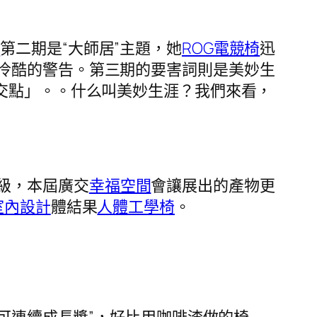
計
第二期是“大師居”主題，她
ROG電競椅
迅
冷酷的警告。第三期的要害詞則是美妙生
交點」。。什么叫美妙生涯？我們來看，
級，本屆廣交
幸福空間
會讓展出的產物更
0室內設計
體結果
人體工學椅
。
。
“可連續成長獎”，好比用咖啡渣做的椅