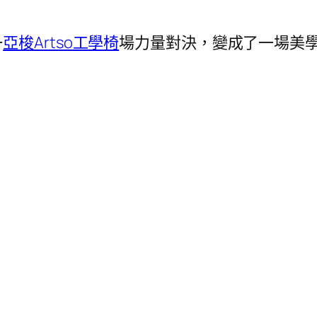
一
亞梭Artso工學椅
場力量對決，變成了一場美