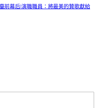
臺前幕后|演職職員：將最美的贊歌獻給