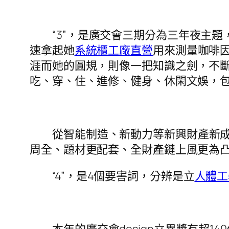
“3”，是廣交會三期分為三年夜主
速拿起她
系統櫃工廠直營
用來測量咖啡
涯而她的圓規，則像一把知識之劍，不斷
吃、穿、住、進修、健身、休閑文娛，
從智能制造、新動力等新興財產新
周全、題材更配套、全財產鏈上風更為
“4”，是4個要害詞，分辨是立
人體工
本年的廣交會design立異獎有超