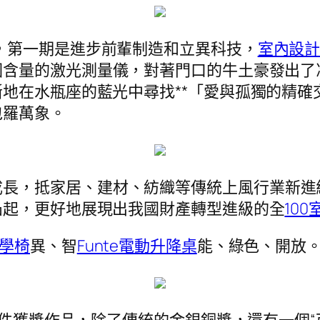
題，第一期是進步前輩制造和立異科技，
室內設
因含量的激光測量儀，對著門口的牛土豪發出了
地在水瓶座的藍光中尋找**「愛與孤獨的精確
包羅萬象。
成長，抵家居、建材、紡織等傳統上風行業新進
凸起，更好地展現出我國財產轉型進級的全
10
學椅
異、智
Funte電動升降桌
能、綠色、開放
140件獲獎作品，除了傳統的金銀銅獎，還有一個