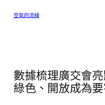
跳
至
空氣的流線
主
要
內
容
數據梳理廣交會亮
綠色、開放成為要