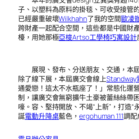
子、以塑料為原料的掛毯、可收受接管
已經嚴重破壞
Wilkhahn
了我的空間
歐凌
跨財產一起配合空間，這些都是中國財
檯，用她那極
亞梭Artso工學椅
巧寓設計
展現、發布、分送朋友、交通，本屆
除了線下展，本屆廣交會線上
Standw
通愛戀！這太不水瓶座了！」常態化運營
制，讓廣交會無窮擴牛土豪被蕾絲絲帶
嚎。容、堅持開放、不竭“上新”，打造
誕
電動升降桌
藍色，
ergohuman 111
調配
震旦辦公家具