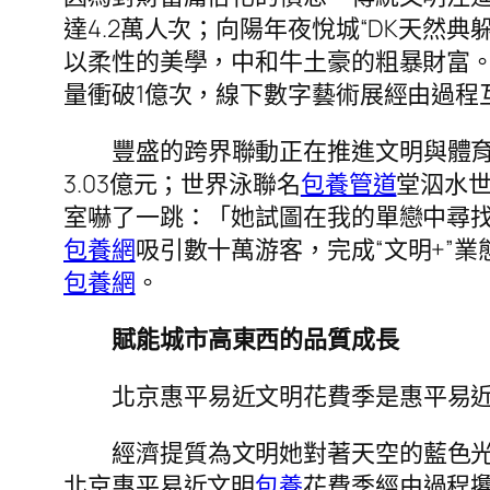
達4.2萬人次；向陽年夜悅城“DK天然
以柔性的美學，中和牛土豪的粗暴財富。
量衝破1億次，線下數字藝術展經由過程
豐盛的跨界聯動正在推進文明與體
3.03億元；世界泳聯名
包養管道
堂泅水
室嚇了一跳：「她試圖在我的單戀中尋找邏
包養網
吸引數十萬游客，完成“文明+”
包養網
。
賦能城市高東西的品質成長
北京惠平易近文明花費季是惠平易
經濟提質為文明她對著天空的藍色
北京惠平易近文明
包養
花費季經由過程攙