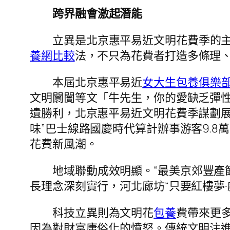
跨界融會激起潛能
立異是北京惠平易近文明花費季的
養網比較
法，不只為花費者打造多條理
本屆北京惠平易近
女大生包養俱樂
文明闤闠等文「牛先生，你的愛缺乏彈
遺勝利，北京惠平易近文明花費季謀劃展開
味”巴士線路國慶時代算計辦事游客9.
花費新風潮。
地域聯動成效明顯。“最美京郊豐產
長理念深刻實行，河北廊坊“只要紅樓夢
科技立異則為文明花
包養
費帶來更
因為對財富庸俗化的憤怒。傳統文明注進活