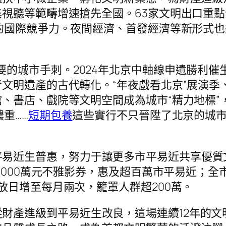
視聽等範疇增速搶先全國。63家文明出口重
的國際競爭力。夜間經濟、首發經濟等新形式
要的城市手刺。2024年北京中軸線申遺勝利催
文明遺產的古代轉化。“年夜戲看北京”展演季、
、書店、戲院等文明空間成為城市“精力地標”，
重……
短期包養
這些實行不只晉陞了北京的城
易近生普惠，努力于讓更多市平易近共享優質文
1000萬元不雅影券，惠及超百萬市平易近；全
放日增至每月兩次，籠罩人群超200萬。
從財產進級到平易近生改良，這場連續12年的