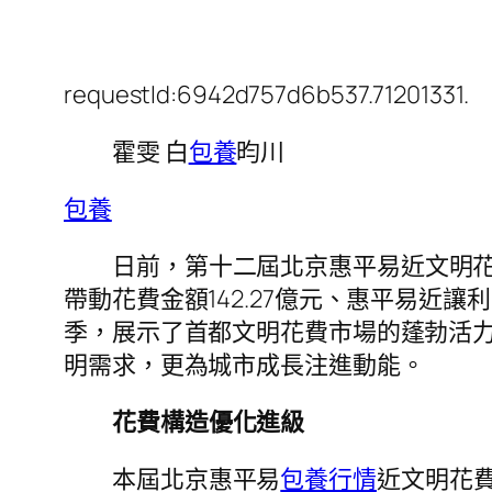
requestId:6942d757d6b537.71201331.
霍雯 白
包養
昀川
包養
日前，第十二屆北京惠平易近文明花
帶動花費金額142.27億元、惠平易近讓利2
季，展示了首都文明花費市場的蓬勃活
明需求，更為城市成長注進動能。
花費構造優化進級
本屆北京惠平易
包養行情
近文明花