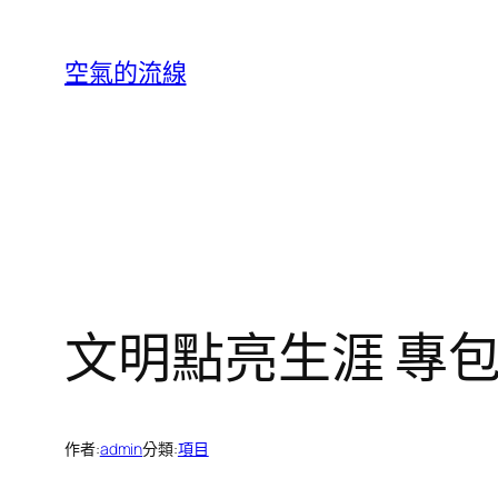
跳
至
空氣的流線
主
要
內
容
文明點亮生涯 專
作者:
admin
分類:
項目