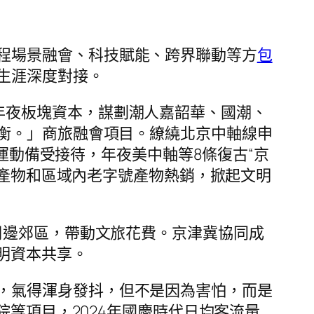
程場景融會、科技賦能、跨界聯動等方
包
生涯深度對接。
年夜板塊資本，謀劃潮人嘉韶華、國潮、
衡。」商旅融會項目。繚繞北京中軸線申
列運動備受接待，年夜美中軸等8條復古“京
創產物和區域內老字號產物熱銷，掀起文明
等周邊郊區，帶動文旅花費。京津冀協同成
明資本共享。
，氣得渾身發抖，但不是因為害怕，而是
院等項目，2024年國慶時代日均客流量