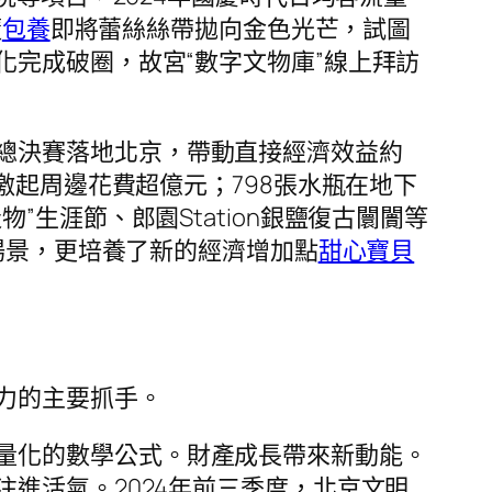
隨
包養
即將蕾絲絲帶拋向金色光芒，試圖
完成破圈，故宮“數字文物庫”線上拜訪
總決賽落地北京，帶動直接經濟效益約
激起周邊花費超億元；798張水瓶在地下
生涯節、郎園Station銀鹽復古闤闠等
場景，更培養了新的經濟增加點
甜心寶貝
力的主要抓手。
量化的數學公式。財產成長帶來新動能。
進活氣。2024年前三季度，北京文明