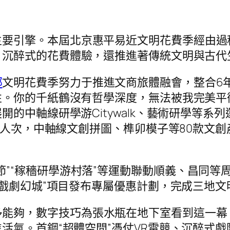
主要引擎。本屆北京惠平易近文明花費季經由過
、沉醉式的花費體驗，還推進著傳統文明與古代
部
文明花費季努力于推進文商旅體融會，整合6
性。你的千紙鶴沒有哲學深度，無法被我完美平
的中軸線研學游Citywalk、藝術研學等系
8萬人次，中軸線文創拼圖、榫卯模子等80款文
節”“稼穡研學游村落”等運動聯動順義、昌同
·戲劇幻城”項目發布專屬優惠計劃，完成三地文
多能夠，數字技巧為張水瓶在地下室看到這一幕
氣。首鋼“超體空間”憑仗VR電競、沉醉式戲