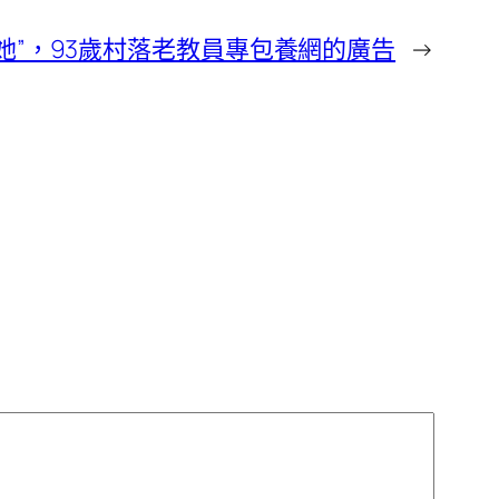
愛她”，93歲村落老教員專包養網的廣告
→