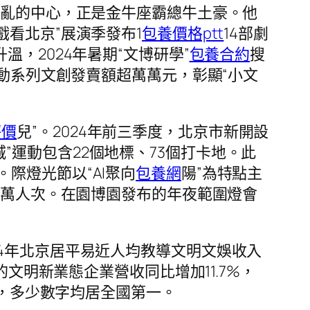
混亂的中心，正是金牛座霸總牛土豪。他
戲看北京”展演季發布1
包養價格ptt
14部劇
，2024年暑期“文博研學”
包養合約
搜
動系列文創發賣額超萬萬元，彰顯“小文
評價
兒”。2024年前三季度，北京市新開設
京城”運動包含22個地標、73個打卡地。此
際燈光節以“AI聚向
包養網
陽”為特點主
00萬人次。在園博園發布的年夜範圍燈會
24年北京居平易近人均教導文明文娛收入
文明新業態企業營收同比增加11.7%，
單，多少數字均居全國第一。