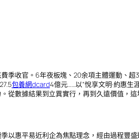
費季收官。6年夜板塊、20余項主體運動、超3
7.5
包養網dcard
4億元……以“悅享文明·約惠
力。從數據結果到立異實行，再到久遠價值，這
費季以惠平易近利企為焦點理念，經由過程豐盛