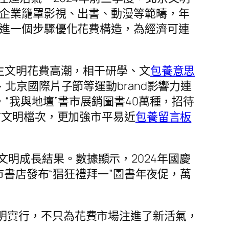
點企業籠罩影視、出書、動漫等範疇，年
也進一個步驟優化花費構造，為經濟可連
生文明花費高潮，相干研學、文
包養意思
北京國際片子節等運動brand影響力連
“我與地壇”書市展銷圖書40萬種，招待
市文明檔次，更加強市平易近
包養留言板
明成長結果。數據顯示，2024年國慶
市書店發布“猖狂禮拜一”圖書年夜促，萬
文明實行，不只為花費市場注進了新活氣，