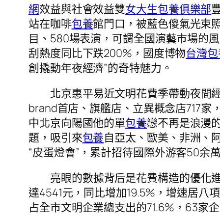
網
效益與社會效益雙
女大生包養俱樂部
站在咖啡
包養
館門口，被藍色傻氣光束
目、580場表演，可謂全國演藝市場的風
刮熱度同比下跌200%，國度博物
台灣包
創撬動年夜經濟”的奇特魅力。
北京惠平易近文明花費季帶動夜間經
brand首店、旗艦店、立異概念店717家
中北京向陽國他的單
包養
戀不再是浪漫的
題，吸引來
包養
自亞太、歐美、非洲、阿
“皮蛋燈會”，累計招待國際外游客50余
亮眼的數據背后是花費構造的優化進
達4541元，同比增加19.5%，增速居
占全市文明企業總支出的71.6%，63