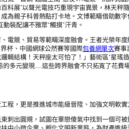
典躲百科展”以聲光電技巧重現宇宙異景，林天秤
成為親子科普熱點打卡地。文博範疇借助數字化
互動裝配讓不雅眾“觸摸”汗青。
育、電競、貿易等範疇深度融會。王者光榮年度
世界杯、中國網球公然賽等國際
包養網單次
賽事
輯結構！天秤座太可怕了！」藝術區“星瑤造物”
業態的多元變現……這些跨界融會不只拓寬了花費
近工程，更是推進城市能級晉陞、加強文明軟實
光束刺出圓規，試圖在單戀傻氣中找到一個可被
扶中小微企業、孵化文明新業態，為財產進級注