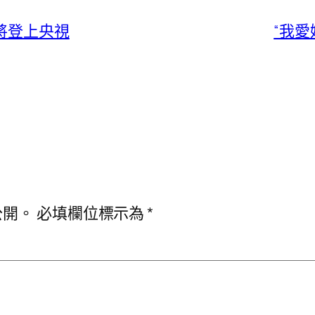
將登上央視
“我
公開。
必填欄位標示為
*