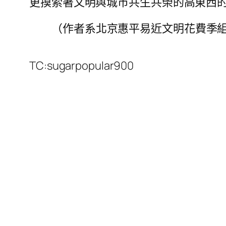
更摸索著文明與城市共生共榮的高東西
（作者系北京惠平易近文明花費季
TC:sugarpopular900