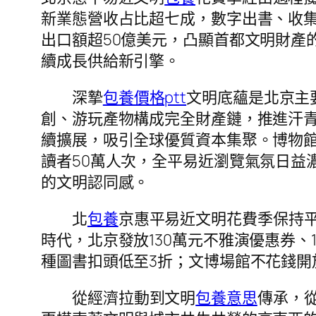
新業態營收占比超七成，數字出書、收集
出口額超50億美元，凸顯首都文明財產
續成長供給新引擎。
深摯
包養價格ptt
文明底蘊是北京主
創、游玩產物構成完全財產鏈，推進汗青
續擴展，吸引全球優質資本集聚。博物館
讀者50萬人次，全平易近瀏覽氣氛日益濃
的文明認同感。
北
包養
京惠平易近文明花費季保持平
時代，北京發放130萬元不雅演優惠券、
種圖書扣頭低至3折；文博場館不花錢開
從經濟拉動到文明
包養意思
傳承，