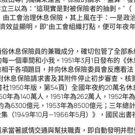
李立三以為：“這現實是對被保險者的抽剝。”（
，由工會治理休息保險，其上風在于：一是政治
濟效益顯明，即“由工會組織打點，便可年夜
通俗休息保險員的兼職成分，確切包管了全部系
每一個車間和小我。1951年3月1日發布的《
險相干各項題目，并向休息保險委員會反應看法
對休息保險請求書及其附件停止初步審查、核
社1950年版，第54頁）全國年夜約20萬名
0年為140萬人，1951年為262萬人，1952年
2年約為6300億元，1953年為8500億元；三年
949年10月—1966年5月）》，國民出書社2
還承當著感情交通與幫扶職責，即自動發明并慰