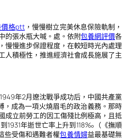
價格ptt
，慢慢樹立完美休息保險軌制，
中的張水瓶大喊。處。依附
包養網評價
各
，慢慢進步保證程度，在較短時光內處理
工人積極性，推進經濟社會成長施展了主
949年2月遼沈戰爭成功后，中國共產黨
束縛，成為一項火燒眉毛的政治義務。那時
國成立前勞工的因工傷殘比例極高，且抵
到1931年逝世亡率上升到118‰（《撫順
，這些受傷和遇難者權
包養情婦
益最基礎無