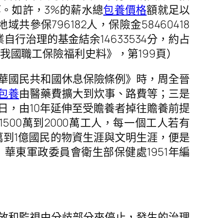
。如許，3%的薪水總
包養價格
額就足以
共參保796182人，保險金58460418
業自行治理的基金結余14633534分，約占
《我國職工保險福利史料》，第199頁）
華國民共和國休息保險條例》時，周全晉
包養
由醫藥費擴大到炊事、路費等；三是
日，由10年延伸至受贍養者掉往贍養前提
00萬到2000萬工人，每一個工人若有
0萬到1億國民的物資生涯與文明生涯，便是
，華東軍政委員會衛生部保健處1951年編
放和監視由分歧部分來停止，發生的治理