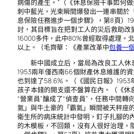
病傷的產生。”（《休息保險干事如何做好
刺中藍光，光束瞬間爆發出一連串關於「
息保險任務進步一個步驟》，第8頁）19
討，其目標旨在把對工人的災后救助改
16000多件，此中80%曾經取得處理
以上。（毛齊華：《產業改革中
包養一
新中國成立后，當局為改良工人休息
1953兩年僅西南66個財產休息維護的
也到達了58.6%。（《國民日報》195
孩子本錢的開支還不盤算在內。（《休
“營業員”釀成了“偵查員”，任務中間
氣」與牛土豪的「霸氣」瞬間被天秤座
衛生所的病床統計中發明，釘子扎腳的內
的木模板，不回類，沒有人很好治理，