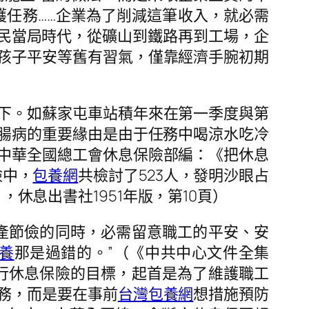
護任務……企業為了削減這筆收入，就必需
在公民當局時代，從礦山到鐵路再到工場，企
孩子平安等舊有習氣，僅靠經濟手腕初期
下。如蘇家屯車站積年來在第一季度與第
腸病的重要緣由是由于任務中喝涼水吃冷
中華全國總工會休息保險部編：《把休息
檢中，
包養網
共檢討了523人，發明沙眼占
，休息出書社1951年版，第10頁）
產節儉的同時，必需留意職工的平安、安
養
那是過錯的。”（《中共中心文件全集
國度履行休息保險的目標，起首是為了維護職工
務，而是要在事前
台灣包養網
想措施預防