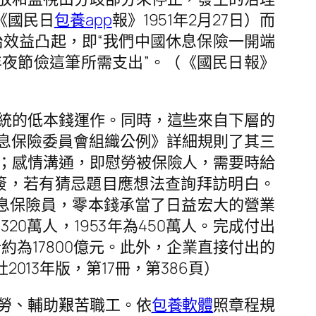
《國民日
包養app
報》1951年2月27日）而
效益凸起，即“我們中國休息保險一開端
年夜節儉這筆所需支出”。（《國民日報》
統的低本錢運作。同時，這些來自下層的
休息保險委員會組織公例》詳細規則了其三
；感情溝通，即慰勞被保險人，需要時給
簽，若有猜忌題目應想法查詢拜訪明白。
休息保險員，零本錢承當了日益宏大的營業
為320萬人，1953年為450萬人。完成付出
總計約為17800億元。此外，企業直接付出的
013年版，第17冊，第386頁）
勞、輔助艱苦職工。依
包養軟體
照章程規