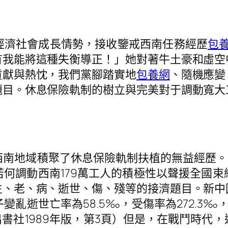
經濟社會成長情勢，接收鑒戒西南任務經歷
包養
有我能將這種失衡導正！」她對著牛土豪和虛空
貢獻與熱忱，我們黨腳踏實地
包養網
、隨機應變
題目。休息保險軌制的樹立與完美對于調動寬大
南地域積聚了休息保險軌制扶植的無益經歷。1
若何調動西南179萬工人的積極性以聲援全國
生、老、病、逝世、傷、殘等的接濟題目。新中
變亂逝世亡率為58.5‰，受傷率為272.3‰，
民出書社1989年版，第3頁）但是，在戰鬥時代