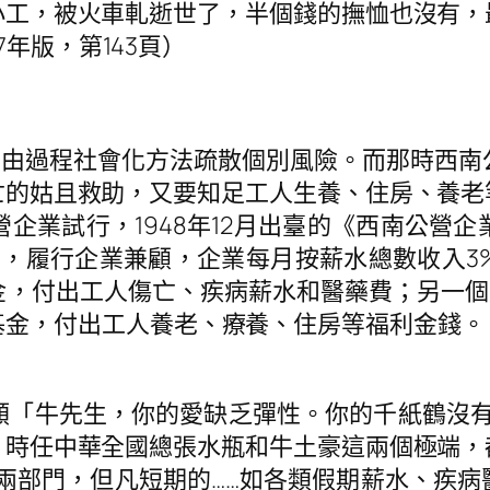
小工，被火車軋逝世了，半個錢的撫恤也沒有，
年版，第143頁）
經由過程社會化方法疏散個別風險。而那時西
亡的姑且救助，又要知足工人生養、住房、養老
企業試行，1948年12月出臺的《西南公營
池”，履行企業兼顧，企業每月按薪水總數收入
金，付出工人傷亡、疾病薪水和醫藥費；另一個
基金，付出工人養老、療養、住房等福利金錢
水總額「牛先生，你的愛缺乏彈性。你的千紙鶴沒
。時任中華全國總張水瓶和牛土豪這兩個極端，
兩部門，但凡短期的……如各類假期薪水、疾