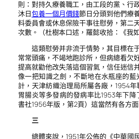
則：對持久療養職工，由工段的黨、行
沐日
包養一個月價錢
節日分頭到他們療
料委員會或休息保險干事往慰勞，第二
次數。（杜樹本口述，羅懿收拾：《我如
這類慰勞并非流于情勢，其目標在
常常頭痛，不竭地跑診所，但病總看欠
提高就勸他改失落這個習氣，信任迷信并
像一把知識之劍，不斷地在水瓶座的藍
計，天津紡織治理局所屬各廠，1954年職
胃腸炎等多發病的發病率比1953年下
書社1956年版，第2頁）這當然有各方
三
總體來說，1951年公佈的《中華