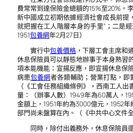
費常常到達保險金總額的15%至20%。
新中國成立初期依據經濟社會成長前提
就把握在工人階層本身的手里”；二是經
1951
包養網
年2月27日）
實行中
包養價格
，下層工會主席和
休息保險員可以靜態地辦事于本身熟習的
項本能機能：宣揚反應，即宣揚休息保
病患
包養網
者各類輔助；營業打點，即
（《工會任務組織條例》，西南工人出書
量：（辦事人數）1949年為60萬人，195
金額上，1951年約為3000億元，195
部門尚未盤算在內。（《中共中心文件全集（1
同時，除付出義務外，休息保險員