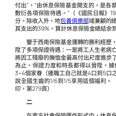
付出”，“由休息保險基金開支的，是各
敷衍各項保險待遇。”（《國民日報》1951
分。除收入外，地
包養俱樂部
域兼顧的總
其支出的39%。算計休息保險金總結余到達
鑒于西南保險基金運轉的勝利經歷，黨
陞了多項保證待遇：一是將工人生老病
將因工殘廢的撫恤金最高付出尺度進步了
為止。保證力度和時長都得以晉陞。據估
3~4個家眷（連職工自己就是4口到5口
說全國生齒的1/6到1/5享用這個福利
印，第279頁）
二
在東方社會保險運作形式中，休息