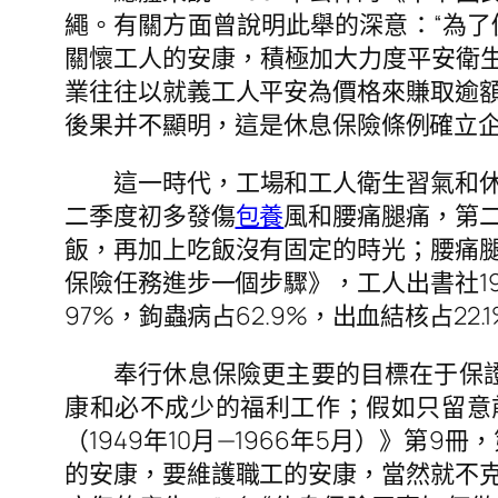
繩。有關方面曾說明此舉的深意：“為了
關懷工人的安康，積極加大力度平安衛生裝
業往往以就義工人平安為價格來賺取逾
後果并不顯明，這是休息保險條例確立
這一時代，工場和工人衛生習氣和
二季度初多發傷
包養
風和腰痛腿痛，第
飯，再加上吃飯沒有固定的時光；腰痛
保險任務進步一個步驟》，工人出書社19
97%，鉤蟲病占62.9%，出血結核占2
奉行休息保險更主要的目標在于保
康和必不成少的福利工作；假如只留意
（1949年10月—1966年5月）》第
的安康，要維護職工的安康，當然就不