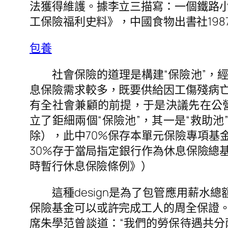
法獲得維護。據李立三描寫：一個鐵路
工保險福利史料》，中國食物出書社1987
包養
社會保險的道理是構建“保險池”，
息保險需求較多，既要供給因工傷殘病
有全社會兼顧的前提，于是決議先在公營
立了鉅細兩個“保險池”，其一是“救助
除），此中70%保存本單元保險專項基
30%存于當局指定銀行作為休息保險總
時暫行休息保險條例》）
這種design是為了包管應用薪
保險基金可以或許完成工人的周全保證
席朱學范曾談道：“我們的勞保待遇共分