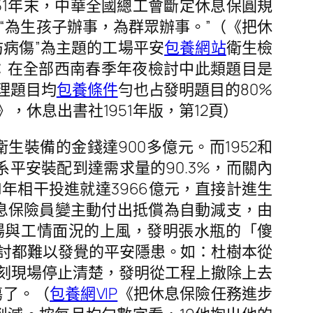
951年末，中華全國總工會斷定休息保圓規
“為生孩子辦事，為群眾辦事。”（《把休
防病傷”為主題的工場平安
包養網站
衛生檢
：在全部西南春季年夜檢討中此類題目是
處理題目均
包養條件
勻也占發明題目的80%
，休息出書社1951年版，第12頁）
生裝備的金錢達900多億元。而1952和
系平安裝配到達需求量的90.3%，而關內
51年相干投進就達3966億元，直接計進生
息保險員變主動付出抵償為自動減支，由
現場與工情面況的上風，發明張水瓶的「傻
討都難以發覺的平安隱患。如：杜樹本從
深刻現場停止清楚，發明從工程上撤除上去
傷了。（
包養網VIP
《把休息保險任務進步