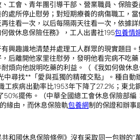
政、工會、青年團引導干部、營業職員、保險委
養的處所停止慰勞；對短期療養的病傷職工，當
天再往看一次，以后每隔兩天往看一次，依據詳
何做休息保險任務》，工人出書社195
包養情
于有興趣識地清楚并處理工人群眾的現實題目。
好，后離開他家里往慰勞，發明他看完病不吃藥
耐煩向他說明吃藥的利益。（《我如何做休息
光中尋找**「愛與孤獨的精確交點」。種自動
工疾病出勤率比1953年下降了27.2%；東
降了50%擺佈。（中華全國總工會休息保險部
面的緣由，而休息保險軌
包養網
制的保證和辦事
國民共和國休息保險條例》沒有采取同一包辦的“