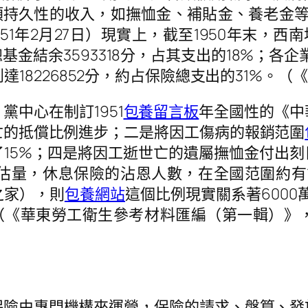
類持久性的收入，如撫恤金、補貼金、養老金等
年2月27日）現實上，截至1950年末，西南地域
基金結余3593318分，占其支出的18%；各企
18226852分，約占保險總支出的31%。（
中心在制訂1951
包養留言板
年全國性的《中
亡的抵償比例進步；二是將因工傷病的報銷范圍
15%；四是將因工逝世亡的遺屬撫恤金付出刻
量，休息保險的沾恩人數，在全國范圍約有15
之家），則
包養網站
這個比例現實關系著600
。（《華東勞工衛生參考材料匯編（第一輯）》
保險由專門機構來運營，保險的請求、盤算、發