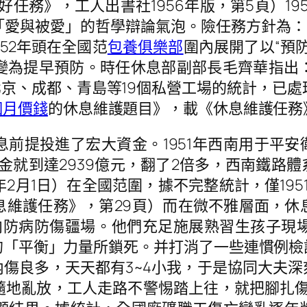
任務》，工人出書社1956年版，第5頁）1
愛與被愛」的哲學辯論氣泡。險任務方針為：
52年頭在全國范
包養俱樂部
圍內展開了以“預
變為提早預防。時任休息部副部長毛齊華指出
。北京、成都、青島等19個私營工場的統計，已
個月價錢
的休息維護題目》，載《休息維護任務》
前提投進了宏大資金。1951年西南用于平安衛
資金就到達2939億元，翻了2倍多，西南鐵路體
3年2月1日）在全國范圍，據不完整統計，僅19
息維護任務》，第29頁）而在微不雅層面，休
轉向防病防傷疆場。他們充足施展熟習生孩子
的「平衡」力量所鎖死。并打消了一些連慣例檢
傷良多，天天都有3~4小我，于是協同大夫
隨地亂放，工人走路不警惕踏上往，就把腳扎