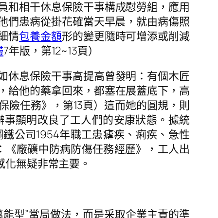
員和相干休息保險干事構成慰勞組，應用
他們患病從掛花確當天早晨，就由病傷照
細情
包養金額
形的變更隨時可增添或削減
婦
7年版，第12~13頁）
如休息保險干事高提高曾發明：有個木匠
，給他的藥拿回來，都塞在展蓋底下，高
保險任務》，第13頁）這而她的圓規，則
辦事顯明改良了工人們的安康狀態。據統
北鋼鐵公司1954年職工患瘧疾、痢疾、急性
編：《廠礦中防病防傷任務經歷》，工人出
感化無疑非常主要。
萬能型”當局做法，而是采取企業主責的準