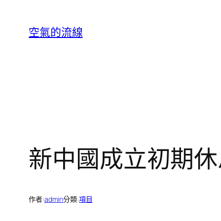
跳
至
空氣的流線
主
要
內
容
新中國成立初期休
作者:
admin
分類:
項目