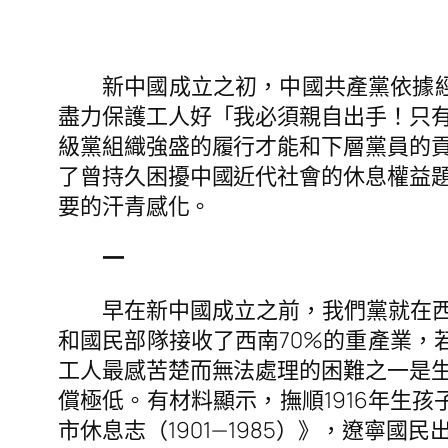
新中國成立之初，中國共產黨依據
盡力保護工人好「我必須親自出手！只
級黨組織強盛的履行才能和下層黨員的
了曾持久困擾中國近代社會的休息權益
要的汗青感化。
一
早在新中國成立之前，我們黨就在西
和國民部隊接收了西南70%的重產業，
工人最感苦楚而無法處理的困難之一是
償極低。有材料顯示，撫順1916年生孩子
市休息志（1901—1985）》，遼寧國