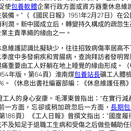
促使
包養軟體
企業行政方面或資方器重休息維
備。”（《國民日報》1951年2月27日）
額利潤。新中國成立后，轉變持久構成的疏忽生
企業主責準繩的緣由之一。
休息維護認識比擬缺少，往往招致病傷率居高不
二季度中多發痢疾和胃腸病，查詢拜訪者發明胃
腿痛重要由工人好躺在地上睡覺的緣由形成。（
54年版，第64頁）淮南煤
包養站長
礦工人體
2.1%。（休息出書社編審部編：《休息維護任務》
證工人的身心安康。毛澤東曾指出：“在實行減
前一方面，忘卻或稍加疏忽后一方面，
長期包
9冊，第186頁）《工人日報》曾撰文指出：“
克不及知足于退職工生病和受傷之后做些輔助任