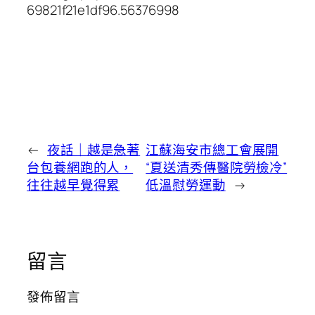
69821f21e1df96.56376998
←
夜話｜越是急著
江蘇海安市總工會展開
台包養網跑的人，
“夏送清秀傳醫院勞檢冷”
往往越早覺得累
低溫慰勞運動
→
留言
發佈留言