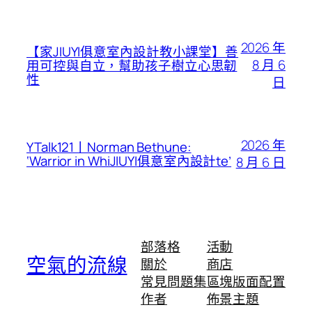
2026 年
【家JIUYI俱意室內設計教小課堂】善
8 月 6
用可控與自立，幫助孩子樹立心思韌
性
日
2026 年
YTalk121丨Norman Bethune:
‘Warrior in WhiJIUYI俱意室內設計te’
8 月 6 日
部落格
活動
空氣的流線
關於
商店
常見問題集
區塊版面配置
作者
佈景主題