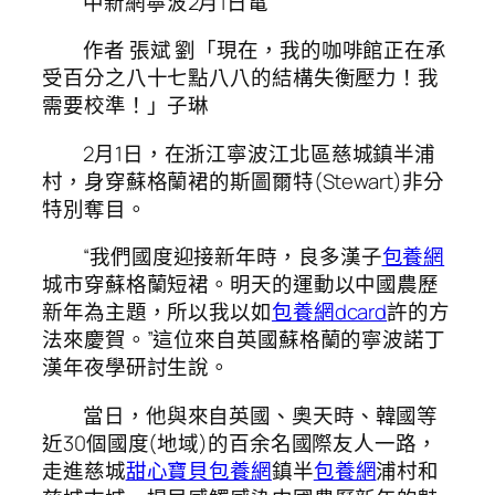
中新網寧波2月1日電
作者 張斌 劉「現在，我的咖啡館正在承
受百分之八十七點八八的結構失衡壓力！我
需要校準！」子琳
2月1日，在浙江寧波江北區慈城鎮半浦
村，身穿蘇格蘭裙的斯圖爾特(Stewart)非分
特別奪目。
“我們國度迎接新年時，良多漢子
包養網
城市穿蘇格蘭短裙。明天的運動以中國農歷
新年為主題，所以我以如
包養網dcard
許的方
法來慶賀。”這位來自英國蘇格蘭的寧波諾丁
漢年夜學研討生說。
當日，他與來自英國、奧天時、韓國等
近30個國度(地域)的百余名國際友人一路，
走進慈城
甜心寶貝包養網
鎮半
包養網
浦村和