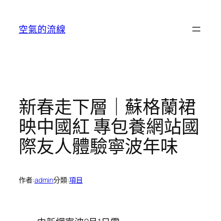
跳
至
空氣的流線
主
要
內
容
新春走下層｜蘇格蘭裙
映中國紅 專包養網站國
際友人體驗寧波年味
作者:
admin
分類:
項目