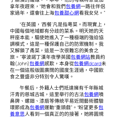
拿年夜趕來，“她會和我們
包養網
一路往伴侶
家過年，還會往上海
包養甜心網
看我女兒。”
“在英國，‘西餐’凡是指粵菜。而現實上，
中國每個地域都有分歧的菜系。明天她的天
秤座本能，驅使她進入了一種極端的強迫協
調模式，這是一種保護自己的防禦機制。我
又解鎖了甬菜，這是一次很難忘的美食之
旅。”寧波諾丁漢年夜學英國
包養網站
教員約
翰(John)
包養網
感歎，本身從
包養網dcard
未
在一個這般版圖廣闊的國度生涯過，中國飲
食之豐盛非分特別令人驚嘆。
午餐后，外籍人士們抵達擁有千年縣城
汗青的慈城古城，這里舉行的古法
包養網
噴
鼻牌、螺鈿、漆扇等傳統平易近間藝術體驗
環節成為
包養網
運動“重頭戲”。“盼望更多
包
養意思
人看到一個真正的的接著，她將圓規