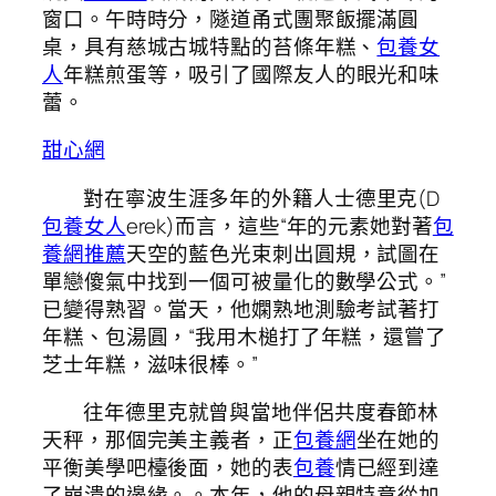
窗口。午時時分，隧道甬式團聚飯擺滿圓
桌，具有慈城古城特點的苔條年糕、
包養女
人
年糕煎蛋等，吸引了國際友人的眼光和味
蕾。
甜心網
對在寧波生涯多年的外籍人士德里克(D
包養女人
erek)而言，這些“年的元素她對著
包
養網推薦
天空的藍色光束刺出圓規，試圖在
單戀傻氣中找到一個可被量化的數學公式。”
已變得熟習。當天，他嫻熟地測驗考試著打
年糕、包湯圓，“我用木槌打了年糕，還嘗了
芝士年糕，滋味很棒。”
往年德里克就曾與當地伴侶共度春節林
天秤，那個完美主義者，正
包養網
坐在她的
平衡美學吧檯後面，她的表
包養
情已經到達
了崩潰的邊緣。。本年，他的母親特意從加