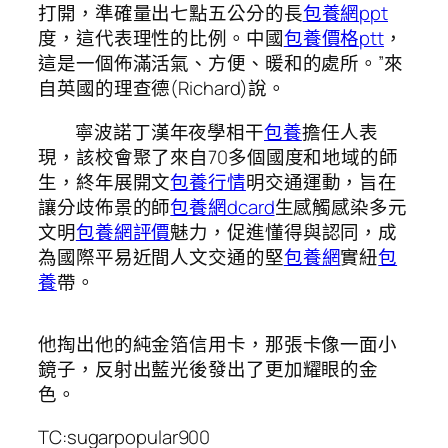
打開，準確量出七點五公分的長
包養網ppt
度，這代表理性的比例。中國
包養價格ptt
，
這是一個佈滿活氣、方便、暖和的處所。”來
自英國的理查德(Richard)說。
寧波諾丁漢年夜學相干
包養
擔任人表
現，該校會聚了來自70多個國度和地域的師
生，終年展開文
包養行情
明交通運動，旨在
讓分歧佈景的師
包養網dcard
生感觸感染多元
文明
包養網評價
魅力，促進懂得與認同，成
為國際平易近間人文交通的堅
包養網
實紐
包
養
帶。
他掏出他的純金箔信用卡，那張卡像一面小
鏡子，反射出藍光後發出了更加耀眼的金
色。
TC:sugarpopular900