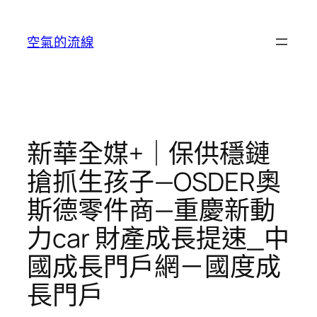
跳
至
空氣的流線
主
要
內
容
新華全媒+｜保供穩鏈
搶抓生孩子—OSDER奧
斯德零件商—重慶新動
力car 財產成長提速_中
國成長門戶網－國度成
長門戶