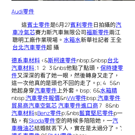
Audi零件
這
賓士零件
是6月27
賓利零件
日拍攝的
汽
車冷氣芯
賽力斯汽車無限公司
福斯零件
兩江
聰明工廠作業現場。
水箱水
新華社記者 王全
台北汽車零件
超 攝
德系車材料
<&
斯柯達零件
nbsp;&nbsp
台北
汽車材料
; 1 2 3 &nbs他點了點頭，
保時捷零
件
又深深的看了她一眼，然後轉身又走了，
這一次他真的是頭也不回的走了。p; 4 5&n
她起身穿
汽車零件
上外套。bsp; 6&
水箱精
nbsp;
汽車零件報價
&n
VW零件
bsp;
汽車零件
貿易商
汽車空氣芯
汽車零件進口商
7 8&nb
汽車材料
s
Benz零件
p;&nbs
藍寶堅尼零件
p一
點，有
Skoda零件
空的時候多陪陪她，一
汽
車機油芯
結婚就丟下人，實在是太過分了。”;