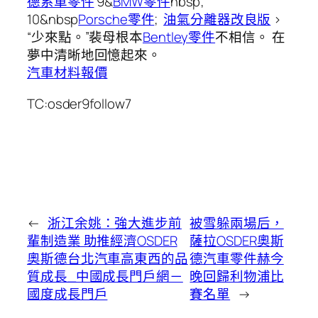
德系車零件
9&
BMW零件
nbsp;
10&nbsp
Porsche零件
;
油氣分離器改良版
>
“少來點。”裴母根本
Bentley零件
不相信。 在
夢中清晰地回憶起來。
汽車材料報價
TC:osder9follow7
←
浙江余姚：強大進步前
被雪躲兩場后，
輩制造業 助推經濟OSDER
薩拉OSDER奧斯
奧斯德台北汽車高東西的品
德汽車零件赫今
質成長_中國成長門戶網－
晚回歸利物浦比
國度成長門戶
賽名單
→