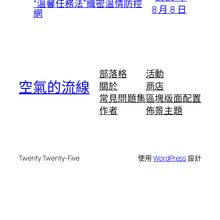
“溫馨任務法”織密溫情防控
8 月 8 日
網
部落格
活動
空氣的流線
關於
商店
常見問題集
區塊版面配置
作者
佈景主題
Twenty Twenty-Five
使用
WordPress
設計