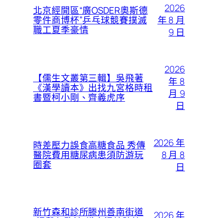
2026
北京經開區“廣OSDER奧斯德
年 8 月
零件商博杯”乒乓球競賽撲滅
職工夏季豪情
9 日
2026
【儒生文叢第三輯】吳飛著
年 8
《漢學讀本》出找九宮格時租
月 9
書暨柯小剛、齊義虎序
日
2026 年
時差壓力誤食高糖食品 秀傳
8 月 8
醫院費用糖尿病患須防游玩
圈套
日
新竹森和診所滕州善南街道
2026 年