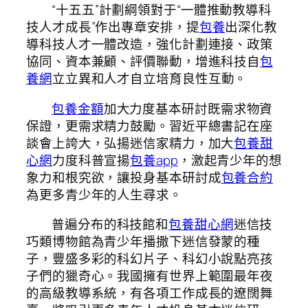
“十五五”計劃綱領對于“一體推動教導科
技人才成長”作出專章安排，提
包養
出深化教
導科技人才一體改造，強化計劃連接、政策
協同、資本兼顧、評價聯動，增進科技自
包
養網
立立異和人才自立培育良性互動。
包養金額
加大力度基本研討既需求物資
保證，更需求精力鼓勵。習近平總書記在座
談會上誇大，弘揚迷信家精力，加大
包養甜
心網
力度科普宣揚
包養app
，激起青少年的想
象力和根究欲，讓投身基本研討成
包養合約
為更多青少年的人生尋求。
普遍分布的科技館和
包養甜心網
迷信技
巧類博物館為青少年播撒下迷信發蒙的種
子，豐盛多彩的科幻片子、科幻小說點亮孩
子們的獵奇心。我國擁有世界上範圍最年夜
的高級教導系統，有各項工作成長的遼闊舞