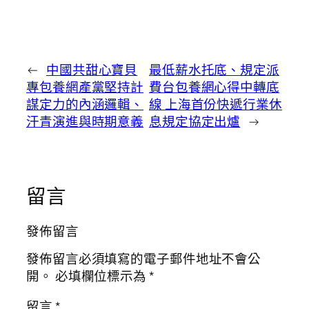
←
中國共甜心寶貝
最低薪水托底、規定派
專包養網產黨堅持計
費台包養網心得中轉底
謀定力的內涵邏輯、
線 上海首份快遞行業休
汗青演進與時期意義
息規定協定出爐
→
留言
發佈留言
發佈留言必須填寫的電子郵件地址不會公
開。
必填欄位標示為
*
留言
*