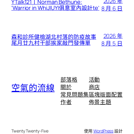
2026 年
YTalk121丨Norman Bethune:
‘Warrior in WhiJIUYI俱意室內設計te’
8 月 6 日
2026 年
森和診所健檢湖北村落的防疫故事
尾月廿九村干部挨家敲門發傳單
8 月 5 日
部落格
活動
空氣的流線
關於
商店
常見問題集
區塊版面配置
作者
佈景主題
Twenty Twenty-Five
使用
WordPress
設計