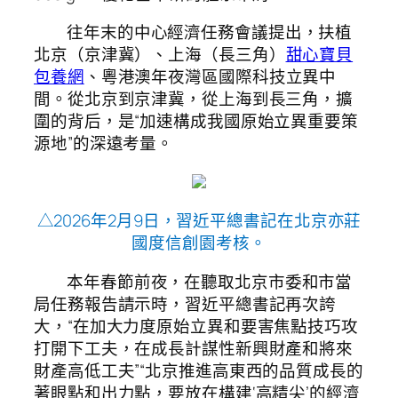
往年末的中心經濟任務會議提出，扶植
北京（京津冀）、上海（長三角）
甜心寶貝
包養網
、粵港澳年夜灣區國際科技立異中
間。從北京到京津冀，從上海到長三角，擴
圍的背后，是“加速構成我國原始立異重要策
源地”的深遠考量。
△2026年2月9日，習近平總書記在北京亦莊
國度信創園考核。
本年春節前夜，在聽取北京市委和市當
局任務報告請示時，習近平總書記再次誇
大，“在加大力度原始立異和要害焦點技巧攻
打開下工夫，在成長計謀性新興財產和將來
財產高低工夫”“北京推進高東西的品質成長的
著眼點和出力點，要放在構建‘高精尖’的經濟