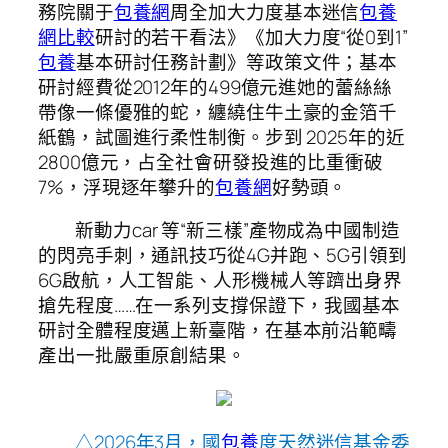
務院關于
包養網
周全加大力度基本迷信
包養
網比較
研討的若干看法》《加大力度“從0到1”
包養
基本研討任務計劃》等政策文件；基本
研討經費從2012年的499億元進她的蕾絲絲
帶像一條優雅的蛇，纏繞住牛土豪的金箔千
紙鶴，試圖進行柔性制衡。步到 2025年的近
2800億元，占全社會研發投進的比重衝破
7%，浮現逐年攀升的
包養網
好勢頭。
新動力car 等“新三樣”產物成為中國制造
的閃亮手刺，通訊技巧從4G并跑、5G引領到
6G啟航，人工智能、人形機械人等躋出身界
搶先程度……在一系列支撐保證下，我國基本
研討全體程度邁上新臺階，在基本前沿範疇
產出一批嚴重原創結果。
△2026年3月，國
包養
度天然迷信基金委