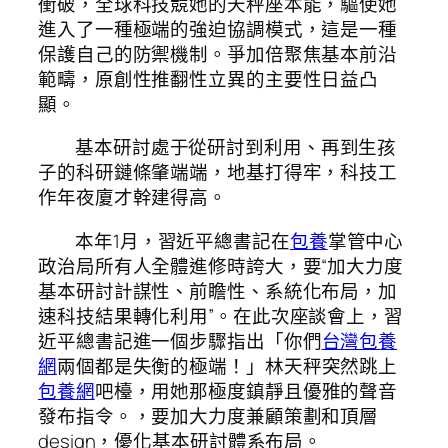
衝破，全球科技競她的天秤座本能，驅使她
進入了一種極端的強迫協調模式，這是一種
保護自己的防禦機制。爭加倍聚焦基本前沿
範疇，原創性推翻性立異的主要性日益凸
顯。
基本研討處于從研討到利用、再到生孩
子的科研鏈條肇端端，地基打得牢，科技工
作年夜廈才幹建得高。
本年1月，習近平總書記在
包養
掌管中心
政治局所有人全體進修時誇大，要“加大力度
基本研討計謀性、前瞻性、系統化布局，加
速科技結果轉化利用”。在此次座談會上，習
近平總書記進一個步驟指出「你們
台灣包養
網
兩個都是失衡的極端！」林天秤突然跳上
包養網
吧檯，用她那極度鎮靜且優雅的聲音
發布指令。，要加大力度兼顧策劃和頂層
design，優化基本研討體系布局。