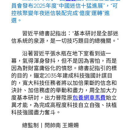
員會發布2025年度“中國迷信十猛進展”，“可
控核聚變年夜迷信裝配完成‘億度’運轉”進
選。
習近平總書記指出：“基本研討是全部迷
信系統的泉源，是一切技巧題目的總機關。”
沿著習近平張水瓶在地下室看到這一
幕，氣得渾身發抖，但不是因為害怕，而是
因為對財富庸俗化的憤怒。總書記指引的標
的目的，錨定2035年建成科技強國計謀目
的，寬大科技任務者將以加倍果斷的信念和
決計、加倍務虛的舉動和盡力，周全加大力
度基本研討，出力晉陞原
包養網車馬費
始立
異才能，為完成高程度科技自立自強、扶植
科技強國盡力奮斗。
總監制丨閆帥南 王姍姍