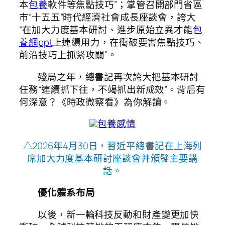
本
包養
軟件等焦點技巧”；掌管召開部門省區
市“十五五”時代經濟社會成長座談會，誇大
“在加大力度基本研討、進步原始立異才能
包
養網ppt
上連續用力，在衝破要害焦點技巧、
前沿技巧上抓緊攻關”。
殘局之年，總書記再次誇大把基本研討
任務“連續抓下往，不竭抓出新成效”。背后有
何深意？《時政微察看》為你解讀。
包養感情
△2026年4月30日，習近平總書記在上海列
席加大力度基本研討座談會并頒發主要講
話。
優化體系布局
以後，新一輪科技反動和財產變更加快