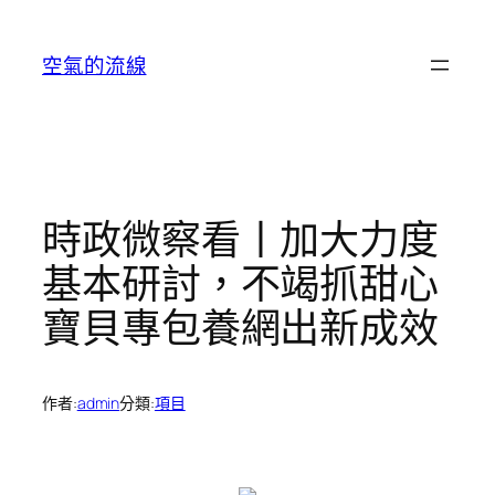
跳
至
空氣的流線
主
要
內
容
時政微察看丨加大力度
基本研討，不竭抓甜心
寶貝專包養網出新成效
作者:
admin
分類:
項目