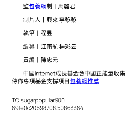
監
包養網
制丨馬麗君
制片人丨興來 寧黎黎
執筆丨程昱
編纂丨江雨航 楊彩云
責編丨陳忠元
中國internet成長基金會中國正能量收集
傳佈專項基金支撐項目
包養網推薦
TC:sugarpopular900
69fe0c20698708.50863364