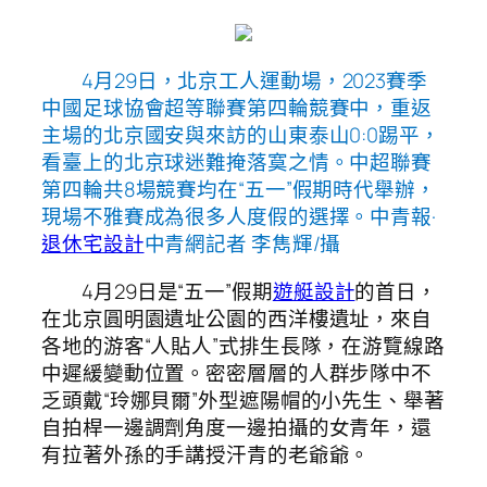
4月29日，北京工人運動場，2023賽季
中國足球協會超等聯賽第四輪競賽中，重返
主場的北京國安與來訪的山東泰山0:0踢平，
看臺上的北京球迷難掩落寞之情。中超聯賽
第四輪共8場競賽均在“五一”假期時代舉辦，
現場不雅賽成為很多人度假的選擇。中青報·
退休宅設計
中青網記者 李雋輝/攝
4月29日是“五一”假期
遊艇設計
的首日，
在北京圓明園遺址公園的西洋樓遺址，來自
各地的游客“人貼人”式排生長隊，在游覽線路
中遲緩變動位置。密密層層的人群步隊中不
乏頭戴“玲娜貝爾”外型遮陽帽的小先生、舉著
自拍桿一邊調劑角度一邊拍攝的女青年，還
有拉著外孫的手講授汗青的老爺爺。