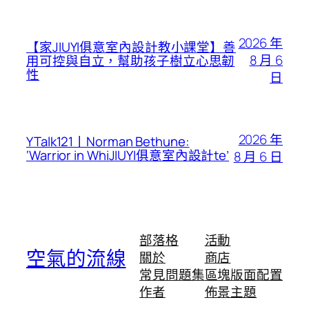
2026 年
【家JIUYI俱意室內設計教小課堂】善
8 月 6
用可控與自立，幫助孩子樹立心思韌
性
日
2026 年
YTalk121丨Norman Bethune:
‘Warrior in WhiJIUYI俱意室內設計te’
8 月 6 日
部落格
活動
空氣的流線
關於
商店
常見問題集
區塊版面配置
作者
佈景主題