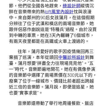
節，他們從全國各地趕來，
綠設計師
縱情沉
醉在音樂帶來的熱
loft風室內設計
忱與浪漫
中。來自鄭州的90后女孩蒲月，在這個假期
分辨往了位于武漢和橫店的兩場音樂節，她
跟伴侶惡作劇說這是“特種兵”過程。由於沒買
到中轉的車票，她在3天內輾轉了6個城市，
有兩天夜里都是在高鐵或火車上渡過的。
往年，蒲月愛好的歌手因疫情幾回再三
棄捐了巡演，本年從頭回
中醫診所設計
到舞
臺，蒲月想要“拼盡全力往現場見見他”。“五
一”時代，音樂節遍地開花，她在有偶像參演
的音樂節中選擇了兩場票價在300元以下的，
廢棄了位于一線城市、價錢比前者超出跨越
近三倍的音樂節。蒲月說，即便是追星，她
也要“實事求是”。
音樂節還帶動了舉行地周邊餐飲、飯店