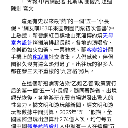
中青報·中青網記者 孔斯琪 曲俊燕 趙迪
陳劍 寫文
這是有史以來最“熱”的一個“五一”小長
假。“網友嘆163年來圓明園門票初次售罄”沖
上熱搜，新晉網紅目標地山東淄博的燒
天母
室內設計
烤攤前排起長龍，各地的演唱會、
音樂節如火如荼、一票難求。翻
客變設計
開
手機上的
侘寂風
社交收集，人們感歎，伴侶
圈很久沒有這么熱烈過了，出往玩的很多人
都在發三天不重樣的“九宮格”照片。
在這個新冠病毒沾染“乙類乙管”政策實行
后的第一個“五一”小長假，隨同著跨省、出境
觀光恢復，各地游玩花費市場迸發出驚人的
性命力。據文明和游玩部新聞，經文明和游
玩部數據中間測算，2023年“五一”假期，全
國國際游玩出游算計2.74億人次，均勻每五
個中國
醫美診所設計
人中就有一人在這個“五