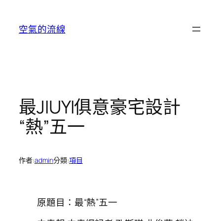
跳
至
空氣的流線
主
要
內
容
最JIUYI俱意豪宅設計
“熱”五一
作者:
admin
分類:
項目
原題目：最“熱”五一