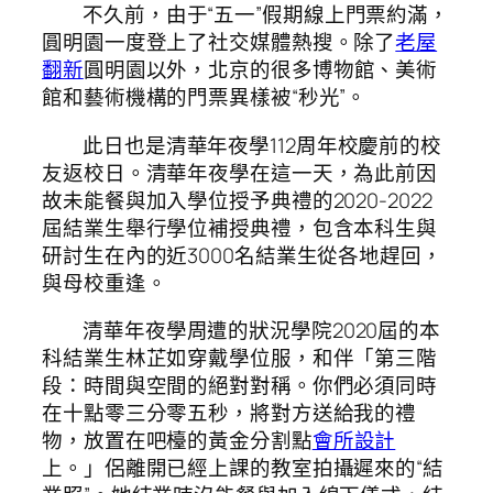
不久前，由于“五一”假期線上門票約滿，
圓明園一度登上了社交媒體熱搜。除了
老屋
翻新
圓明園以外，北京的很多博物館、美術
館和藝術機構的門票異樣被“秒光”。
此日也是清華年夜學112周年校慶前的校
友返校日。清華年夜學在這一天，為此前因
故未能餐與加入學位授予典禮的2020-2022
屆結業生舉行學位補授典禮，包含本科生與
研討生在內的近3000名結業生從各地趕回，
與母校重逢。
清華年夜學周遭的狀況學院2020屆的本
科結業生林芷如穿戴學位服，和伴「第三階
段：時間與空間的絕對對稱。你們必須同時
在十點零三分零五秒，將對方送給我的禮
物，放置在吧檯的黃金分割點
會所設計
上。」侶離開已經上課的教室拍攝遲來的“結