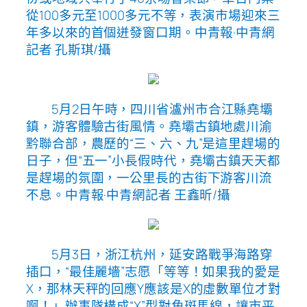
從100多元至1000多元不等，表演市場迎來三
年多以來的首個迸發窗口期。中青報·中青網
記者 孔斯琪/攝
5月2日午時，四川省瀘州市合江縣堯壩
鎮，游客體驗古街風情。堯壩古鎮地處川渝
黔聯合部，農歷的“三、六、九”是這里趕場的
日子，但“五一”小長假時代，堯壩古鎮天天都
是趕場的氛圍，一公里長的古街下游客川流
不息。中青報·中青網記者 王鑫昕/攝
5月3日，浙江杭州，延安路戰爭海路穿
插口，“最佳麗墻”志愿「等等！如果我的愛是
X，那林天秤的回應Y應該是X的虛數單位才對
啊！」辦事隊構成“X”型對角斑馬線，讓市平