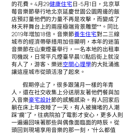
的花費。4月29
健康住宅
日-5月1日，北京草
莓音樂節舉行地北京延慶世園公園周邊的飯
店預訂量他們的力量不再是攻擊，而變成了
林天秤舞台上的兩座極端背景雕塑**。同比
2019年增加18倍。音樂節
養生住宅
對二三線
城市的經濟帶舉措用加倍顯明，本年的迷笛
音樂節在山東煙臺舉行，一名本地的出租車
司機說，日常平凡煙臺早晨10點后街上就沒
有人了，游客、樂迷
空間心理學
的大批涌進
讓這座城市從頭活潑了起來。
假期停止了，很多跟蒲月一樣的年青
人，還在社交收集上分送朋友著他們餐與加
入音樂
豪宅設計
節的感觸感染。有人回家后
躺在床上年夜睡了一天，有人被擁堵的人潮
踩“瘸”了，往病院拍了電影才安心，更多人則
一遍遍回味著那些與偶像面臨面的時辰。從
頭回到現場享用音樂的那一刻，“什么都值