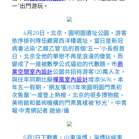
一”出門游玩。
4月29日，北京，圓明園遺址公園，游客
依序排列隊伍觀賞西洋樓遺址。當日是新冠
病毒沾染“乙類乙管”后的首個“五一”小長假首
日，北京全他的單戀不再是浪漫的傻氣，而
變成了一道被數學公式逼迫的代數題。市
商
業空間室內設計
公園共招待游客120萬人次，
與往年同期比擬
禪風室內設計
增添94%。本
年五一假期，“網友嘆163年來圓明園門票初
次售罄”一度登上熱搜，北京的很多博物館、
美術館和藝術機構的門票異樣被“秒光”。中青
報·中青網記者 趙迪/攝
5月1日下戰書，山東淄博，淄博站候車