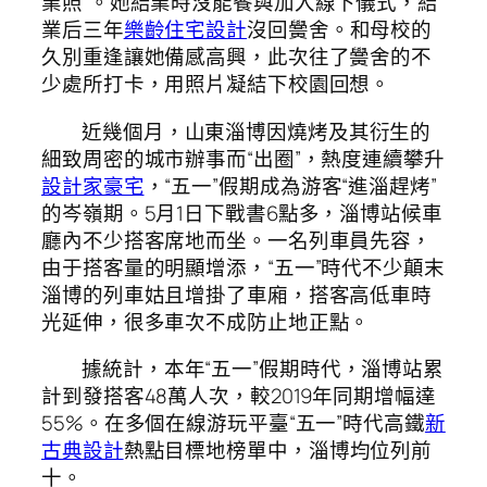
業照”。她結業時沒能餐與加入線下儀式，結
業后三年
樂齡住宅設計
沒回黌舍。和母校的
久別重逢讓她備感高興，此次往了黌舍的不
少處所打卡，用照片凝結下校園回想。
近幾個月，山東淄博因燒烤及其衍生的
細致周密的城市辦事而“出圈”，熱度連續攀升
設計家豪宅
，“五一”假期成為游客“進淄趕烤”
的岑嶺期。5月1日下戰書6點多，淄博站候車
廳內不少搭客席地而坐。一名列車員先容，
由于搭客量的明顯增添，“五一”時代不少顛末
淄博的列車姑且增掛了車廂，搭客高低車時
光延伸，很多車次不成防止地正點。
據統計，本年“五一”假期時代，淄博站累
計到發搭客48萬人次，較2019年同期增幅達
55%。在多個在線游玩平臺“五一”時代高鐵
新
古典設計
熱點目標地榜單中，淄博均位列前
十。