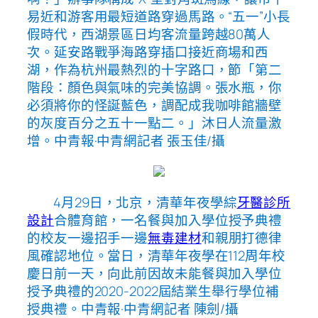
易近和游客用最短道路穿過馬路。“五一”小長
假時代，西湖景區日均客流量跨越80萬人
次。延安路戰爭海路穿插口接近商場和西
湖，作為杭州最熱烈的十字路口，節「第二
階段：顏色與氣味的完美協調。張水瓶，你
必須將你的怪誕藍色，調配成我咖啡館牆壁
的灰度百分之五十一點二。」沐日人流量激
增。中青報·中青網記者 張玉佳/攝
4月29日，北京，清華年夜學綜
牙醫診所
設計
合體育館，一名餐與加入學位授予典禮
的校友一邊招手一邊
無毒建材
和親朋打德律
風確認地位。當日，清華年夜學在112周年校
慶日前一天，向此前因故未能餐與加入學位
授予典禮的2020-2022屆結業生舉行學位補
授典禮。中青報·中青網記者 陳劍/攝