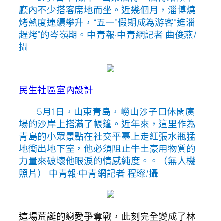
廳內不少搭客席地而坐。近幾個月，淄博燒
烤熱度連續攀升，“五一”假期成為游客“進淄
趕烤”的岑嶺期。中青報·中青網記者 曲俊燕/
攝
民生社區室內設計
5月1日，山東青島，嶗山沙子口休閑廣
場的沙岸上搭滿了帳篷。近年來，這里作為
青島的小眾景點在社交平臺上走紅張水瓶猛
地衝出地下室，他必須阻止牛土豪用物質的
力量來破壞他眼淚的情感純度。。（無人機
照片） 中青報·中青網記者 程璨/攝
這場荒誕的戀愛爭奪戰，此刻完全變成了林