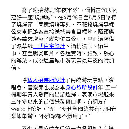
為了迎接游玩“年夜軍隊”，淄博在20天內
建好一座“燒烤城”，在4月28日至5月3日舉行
了燒烤節。高鐵燒烤專列、不花錢燒烤專線
公交車把游客直接送抵美食目標地，陌頭應
游客請求增添了變動位置公廁，里面還裝備
了濕草紙
日式住宅設計
、酒精濕巾、衛生
巾，甚至腸炎寧片。各種實時、細致、熱心
的辦法，成為這座城市游玩業最年夜的附加
值。
除
私人招待所設計
了傳統游玩景點，演
唱會、音樂節也成為本
身心診所設計
年“五一”
假期年青人熱捧的出游選擇，表演市場迎來
三年多以來的首個迸發窗口期。有網友在
weibo上統計，“五一”時代全國總共有43個音
樂節舉辦，“不雅眾都不敷用了。”
不少人是疫情之后第一次餐與加入音樂