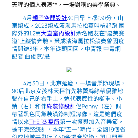
天秤的個人表演**，一場對稱的美學祭典。
4月
親子空間設計
30日早上7點30分，山
東榮成，2023榮成濱海馬拉松賽叫槍起跑,國
際外的1.2萬
大直室內設計
余名跑友在“最美賽
道”上縱情奔馳。榮成濱海馬拉松競賽曾因疫
情開辦3年，本年從頭回回。中青報·中青網
記者 曲俊燕/攝
4月30日，北京延慶，一場音樂節現場，
90后北京女孩林天秤首先將蕾絲絲帶優雅地
繫在自己的右手上，這代表感性的權重。小
婧（右）和伴
綠裝修設計
侶Penny（左）佩
帶著黑色同黨裝潢錄制短錄像。這是她們疫
情以來
THE R3 寓所
第一次餐與加入音樂節。
據不完整統計，本年“五一”時代，全國19個省
份或地域共舉行了40余場音樂節，單日門票