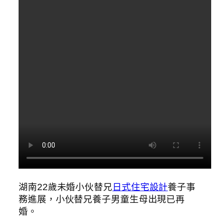
湖南22歲未婚小伙替兄
日式住宅設計
養子事
務進展，小伙替兄養子男童生母出現已再
婚。