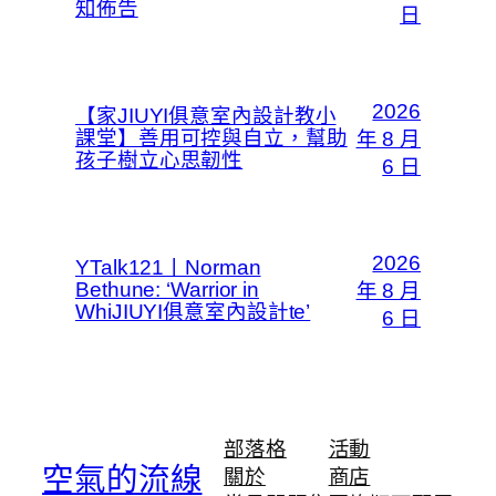
知佈告
日
2026
【家JIUYI俱意室內設計教小
課堂】善用可控與自立，幫助
年 8 月
孩子樹立心思韌性
6 日
2026
YTalk121丨Norman
Bethune: ‘Warrior in
年 8 月
WhiJIUYI俱意室內設計te’
6 日
部落格
活動
空氣的流線
關於
商店