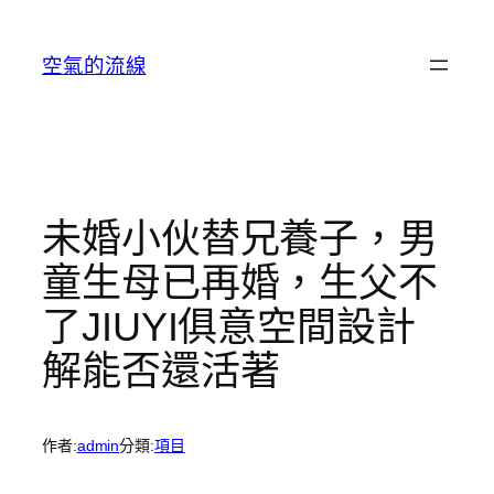
跳
至
空氣的流線
主
要
內
容
未婚小伙替兄養子，男
童生母已再婚，生父不
了JIUYI俱意空間設計
解能否還活著
作者:
admin
分類:
項目