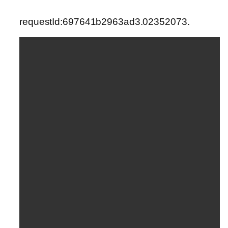
requestId:697641b2963ad3.02352073.