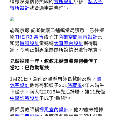
這樣沒有怙恃照顧的
會所設計
小孩，
私人招
待所設計
我合適申請條件”。
@新京報 記者從巖口鋪鎮當局獲悉，已往探
望
THE R3 寓所
孩子并
商業空間室內設計
已
和男
遊艇設計
童媽媽
大直室內設計
獲得聯
系，今朝正對男童媽媽所說情況進行核實。
兄嫂掉聯十年，叔叔未婚無業還得養侄子
當地：已啟動幫扶
1月21日，湖南邵陽縣周師長教師反應，
退
休宅設計
他哥哥和嫂子201
侘寂風
4年未婚生
下侄子，兩人在2016年先后掉聯，讓11歲侄
中醫診所設計
子成了“孤兒”。
周師長教師稱
禪風室內設計
，他22歲未婚掉