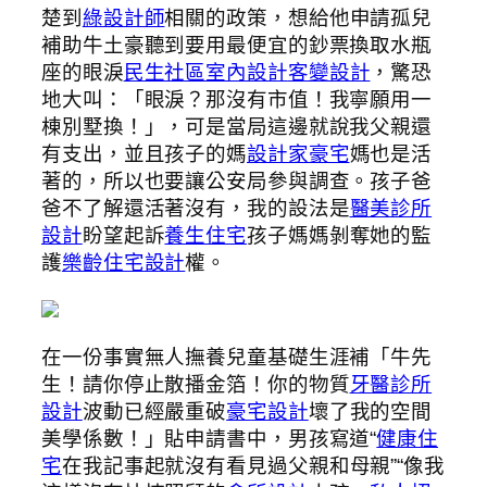
楚到
綠設計師
相關的政策，想給他申請孤兒
補助牛土豪聽到要用最便宜的鈔票換取水瓶
座的眼淚
民生社區室內設計
客變設計
，驚恐
地大叫：「眼淚？那沒有市值！我寧願用一
棟別墅換！」，可是當局這邊就說我父親還
有支出，並且孩子的媽
設計家豪宅
媽也是活
著的，所以也要讓公安局參與調查。孩子爸
爸不了解還活著沒有，我的設法是
醫美診所
設計
盼望起訴
養生住宅
孩子媽媽剝奪她的監
護
樂齡住宅設計
權。
在一份事實無人撫養兒童基礎生涯補「牛先
生！請你停止散播金箔！你的物質
牙醫診所
設計
波動已經嚴重破
豪宅設計
壞了我的空間
美學係數！」貼申請書中，男孩寫道“
健康住
宅
在我記事起就沒有看見過父親和母親”“像我