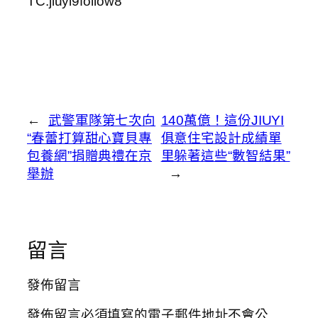
TC:jiuyi9follow8
←
武警軍隊第七次向
140萬億！這份JIUYI
“春蕾打算甜心寶貝專
俱意住宅設計成績單
包養網”捐贈典禮在京
里躲著這些“數智結果”
舉辦
→
留言
發佈留言
發佈留言必須填寫的電子郵件地址不會公