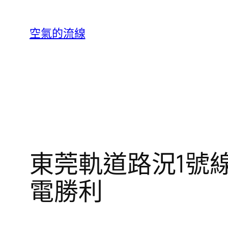
跳
至
空氣的流線
主
要
內
容
東莞軌道路況1號
電勝利