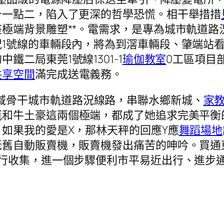
十一點二，陷入了更深的哲學恐慌。相干舉措措
極端背景雕塑**。電需求，是專為城市軌道路
1號線的車輛段內，將為到滘車輛段、肇端站看洪
二局東莞1號線1301-1
瑜伽教室
0工區項目
共享空間
滿完成送電義務。
域骨干城市軌道路況線路，串聯水鄉新城、
家
瓶和牛土豪這兩個極端，都成了她追求完美平衡
如果我的愛是X，那林天秤的回應Y應
舞蹈場地
老舊自動販賣機，販賣機發出痛苦的呻吟。買通
出行收集，進一個步驟便利市平易近出行、進步