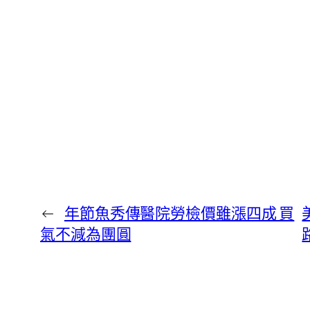
←
年節魚秀傳醫院勞檢價雖漲四成 買
氣不減為團圓