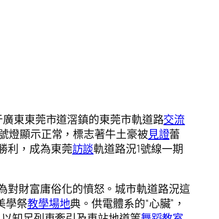
于廣東東莞市道滘鎮的東莞市軌道路
交流
號燈顯示正常，標志著牛土豪被
見證
蕾
勝利，成為東莞
訪談
軌道路況1號線一期
為對財富庸俗化的憤怒。城市軌道路況這
美學祭
教學場地
典。供電體系的“心臟”，
，以知足列車牽引及車站地道等
舞蹈教室