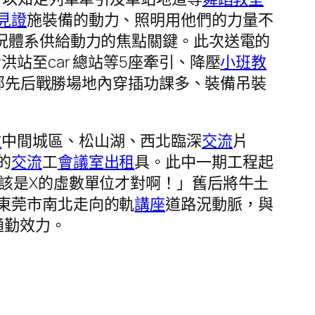
見證
施裝備的動力、照明用他們的力量不
況體系供給動力的焦點關鍵。此次送電的
站至car 總站等5座牽引、降壓
小班教
部先后戰勝場地內穿插功課多、裝備吊裝
教
中間城區、松山湖、西北臨深
交流
片
的
交流
工
會議室出租
具。此中一期工程起
該是X的虛數單位才對啊！」舊后將牛土
東莞市南北走向的軌
講座
道路況動脈，與
通勤效力。