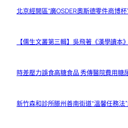
北京經開區“廣OSDER奧斯德零件商博
【儒生文叢第三輯】吳飛著《漢學讀本
時差壓力誤食高糖食品 秀傳醫院費用糖
新竹森和診所滕州善南街道“溫馨任務法