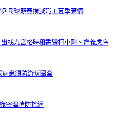
杯”乒乓球競賽撲滅職工夏季豪情
》出找九宮格時租書暨柯小剛、齊義虎序
尿病患須防游玩圈套
”織密溫情防控網