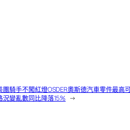
美團騎手不闖紅燈OSDER奧斯德汽車零件最高
路況變亂數同比降落15%
→