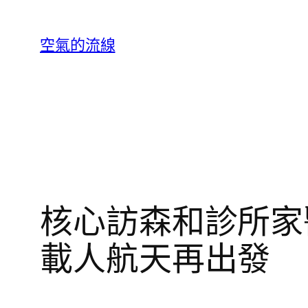
跳
至
空氣的流線
主
要
內
容
核心訪森和診所家
載人航天再出發