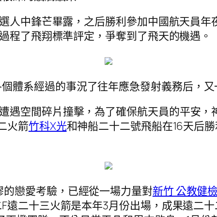
鼻港候選人中鋒芒畢露，之后勝利參加中國航天員
由過程了飛翔標準評定，爭奪到了飛天的機遇。
各個體系經過的事況了往年應急發射義務后，又
軌遭遇空間碎片撞擊，為了確保航天員的平安，
二火箭
竹科X光
和神船二十二號飛船在16天后
謬的戀愛考驗，已經從一場力量對
新竹 公教健
F遠二十三火箭是本年3月份出場，成果遠二