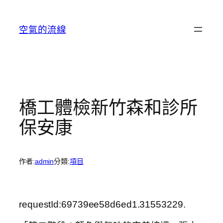
跳
至
空氣的流線
主
要
內
容
橋工體檢新竹森和診所
保安康
作者:
admin
分類:
項目
requestId:69739ee58d6ed1.31553229.