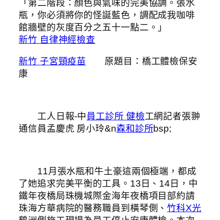
「第二階段：顏色與氣味的完美協調。張水
瓶，你必須將你的怪誕藍色，調配成我咖啡
館牆壁的灰度百分之五十一點二。」
新竹 自律神經檢查
新竹 子宮頸疫苗
原題目：橋工體檢保安
康
工人日報-中
員工診所 健檢
工網記者張翀
通信員孟慶虎 房小玲&n
森和診所
bsp;
11月張水瓶和牛土豪這兩個極端，都成
了她追求完美平衡的工具。13日、14日，中
鐵年夜橋局珠機城際金海年夜橋項目部約請
珠海方華病院的醫務職員到橫琴側、
竹科X光