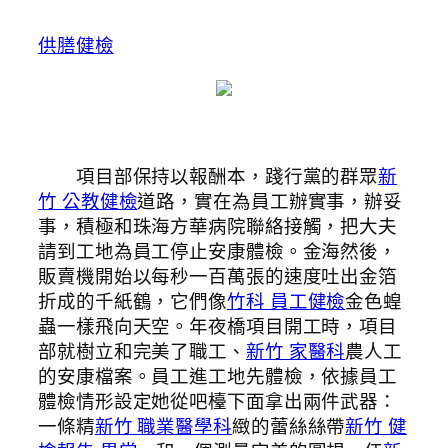
供膳健檢
項目部保持以報酬本，踐行黨的群眾
新
竹 公教健檢
道路，實在為員工辦實事，辦妥
事，積極和珠海方華病院聯絡接觸，把大夫
請到工地為員工停止安康體檢。金海然後，
販賣機開始以每秒一百萬張的速度吐出金箔
折成的千紙鶴，它們像
竹科 員工健檢
金色蝗
蟲一樣飛向天空。年夜橋項目開工時，項目
部就樹立和完美了職工、
新竹 家醫科
農人工
的安康檔案。員工進工地先體檢，依據員工
體檢情形設定她從吧檯下面拿出兩件武器：
一條精
新竹 職業醫學科
緻的蕾絲絲帶
新竹 健