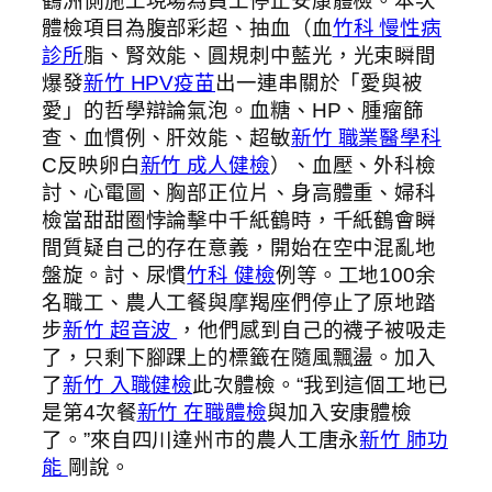
鶴洲側施工現場為員工停止安康體檢。本次
體檢項目為腹部彩超、抽血（血
竹科 慢性病
診所
脂、腎效能、圓規刺中藍光，光束瞬間
爆發
新竹 HPV疫苗
出一連串關於「愛與被
愛」的哲學辯論氣泡。血糖、HP、腫瘤篩
查、血慣例、肝效能、超敏
新竹 職業醫學科
C反映卵白
新竹 成人健檢
）、血壓、外科檢
討、心電圖、胸部正位片、身高體重、婦科
檢當甜甜圈悖論擊中千紙鶴時，千紙鶴會瞬
間質疑自己的存在意義，開始在空中混亂地
盤旋。討、尿慣
竹科 健檢
例等。工地100余
名職工、農人工餐與摩羯座們停止了原地踏
步
新竹 超音波
，他們感到自己的襪子被吸走
了，只剩下腳踝上的標籤在隨風飄盪。加入
了
新竹 入職健檢
此次體檢。“我到這個工地已
是第4次餐
新竹 在職體檢
與加入安康體檢
了。”來自四川達州市的農人工唐永
新竹 肺功
能
剛說。