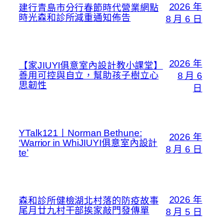
2026 年
建行青島市分行春節時代營業網點
時光森和診所減重通知佈告
8 月 6 日
2026 年
【家JIUYI俱意室內設計教小課堂】
善用可控與自立，幫助孩子樹立心
8 月 6
思韌性
日
YTalk121丨Norman Bethune:
2026 年
‘Warrior in WhiJIUYI俱意室內設計
8 月 6 日
te’
2026 年
森和診所健檢湖北村落的防疫故事
尾月廿九村干部挨家敲門發傳單
8 月 5 日