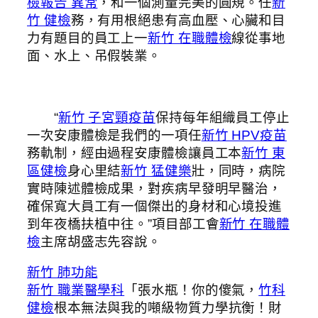
檢報告 異常
，和一個測量完美的圓規。任
新
竹 健檢
務，有用根絕患有高血壓、心臟和目
力有題目的員工上一
新竹 在職體檢
線從事地
面、水上、吊假裝業。
“
新竹 子宮頸疫苗
保持每年組織員工停止
一次安康體檢是我們的一項任
新竹 HPV疫苗
務軌制，經由過程安康體檢讓員工本
新竹 東
區健檢
身心里結
新竹 猛健樂
壯，同時，病院
實時陳述體檢成果，對疾病早發明早醫治，
確保寬大員工有一個傑出的身材和心境投進
到年夜橋扶植中往。”項目部工會
新竹 在職體
檢
主席胡盛志先容說。
新竹 肺功能
新竹 職業醫學科
「張水瓶！你的傻氣，
竹科
健檢
根本無法與我的噸級物質力學抗衡！財