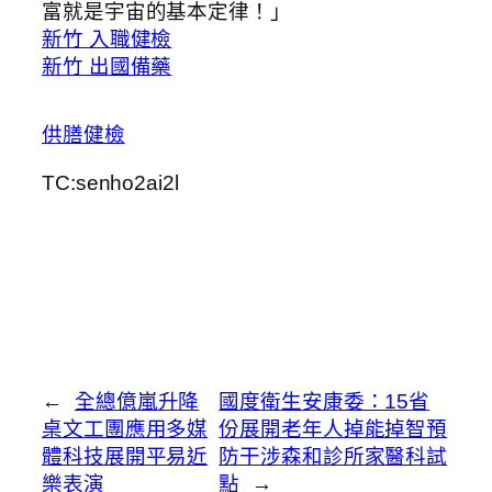
富就是宇宙的基本定律！」
新竹 入職健檢
新竹 出國備藥
供膳健檢
TC:senho2ai2l
←
全總億嵐升降
國度衛生安康委：15省
桌文工團應用多媒
份展開老年人掉能掉智預
體科技展開平易近
防干涉森和診所家醫科試
樂表演
點
→