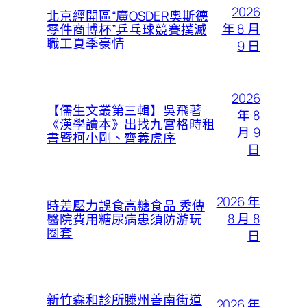
2026
北京經開區“廣OSDER奧斯德
年 8 月
零件商博杯”乒乓球競賽撲滅
職工夏季豪情
9 日
2026
【儒生文叢第三輯】吳飛著
年 8
《漢學讀本》出找九宮格時租
月 9
書暨柯小剛、齊義虎序
日
2026 年
時差壓力誤食高糖食品 秀傳
8 月 8
醫院費用糖尿病患須防游玩
圈套
日
新竹森和診所滕州善南街道
2026 年