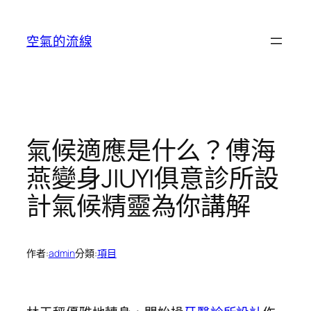
跳
至
空氣的流線
主
要
內
容
氣候適應是什么？傅海
燕變身JIUYI俱意診所設
計氣候精靈為你講解
作者:
admin
分類:
項目