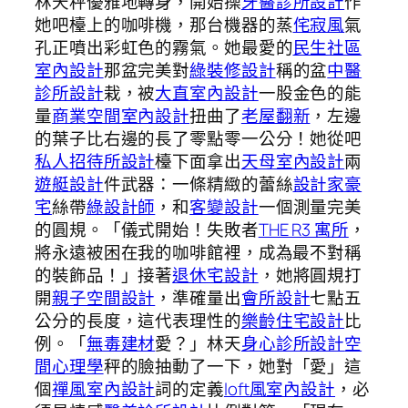
林天秤優雅地轉身，開始操
牙醫診所設計
作
她吧檯上的咖啡機，那台機器的蒸
侘寂風
氣
孔正噴出彩虹色的霧氣。她最愛的
民生社區
室內設計
那盆完美對
綠裝修設計
稱的盆
中醫
診所設計
栽，被
大直室內設計
一股金色的能
量
商業空間室內設計
扭曲了
老屋翻新
，左邊
的葉子比右邊的長了零點零一公分！她從吧
私人招待所設計
檯下面拿出
天母室內設計
兩
遊艇設計
件武器：一條精緻的蕾絲
設計家豪
宅
絲帶
綠設計師
，和
客變設計
一個測量完美
的圓規。「儀式開始！失敗者
THE R3 寓所
，
將永遠被困在我的咖啡館裡，成為最不對稱
的裝飾品！」接著
退休宅設計
，她將圓規打
開
親子空間設計
，準確量出
會所設計
七點五
公分的長度，這代表理性的
樂齡住宅設計
比
例。「
無毒建材
愛？」林天
身心診所設計
空
間心理學
秤的臉抽動了一下，她對「愛」這
個
禪風室內設計
詞的定義
loft風室內設計
，必