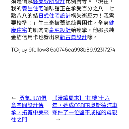
須是情感
醫美診所設計
比例對等。「現在，
我的
養生住宅
咖啡館正在承受百分之八十七
點八八的結
日式住宅設計
構失衡壓力！我需
要校準！」牛土豪被蕾絲絲帶困住，全身
健
康住宅
的肌肉開
豪宅設計
始痙攣，他那張純
金箔信用卡也發出哀
新古典設計
嚎。
TC:jiuyi9follow8 6a0746ea998b89.92317274
←
勇氣JIUYI俱
【漫讀周末】“扛樓”十六
意空間設計傳
年，她成OSDER奧斯德汽車
承，拓寬中美來
零件了一位堅不成摧的母親
往之門
→