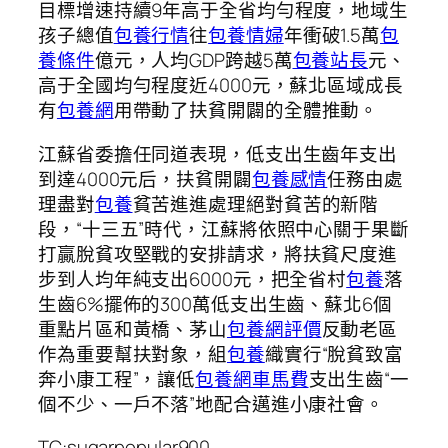
目標增速持續9年高于全省均勻程度，地域生
孩子總值
包養行情
往
包養情婦
年衝破1.5萬
包
養條件
億元，人均GDP跨越5萬
包養站長
元、
高于全國均勻程度近4000元，蘇北區域成長
有
包養網
用帶動了扶貧開闢的全體推動。
江蘇省委擔任同道表現，低支出生齒年支出
到達4000元后，扶貧開闢
包養感情
任務由處
理盡對
包養
貧苦進進處理絕對貧苦的新階
段，“十三五”時代，江蘇將依照中心關于果斷
打贏脫貧攻堅戰的安排請求，將扶貧尺度進
步到人均年純支出6000元，把全省村
包養
落
生齒6%擺佈的300萬低支出生齒、蘇北6個
重點片區和黃橋、茅山
包養網評價
反動老區
作為重要幫扶對象，組
包養
織實行“脫貧致富
奔小康工程”，讓低
包養網車馬費
支出生齒“一
個不少、一戶不落”地配合邁進小康社會。
TC:sugarpopular900