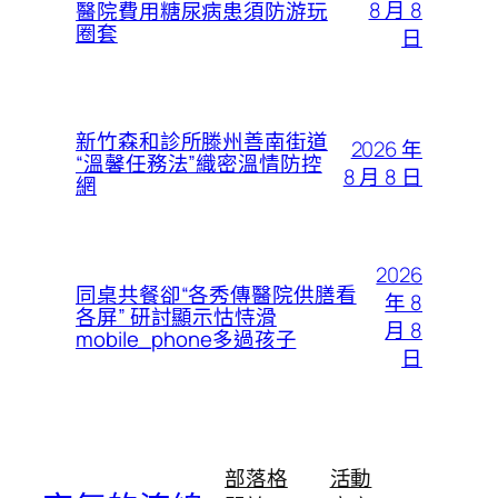
8 月 8
醫院費用糖尿病患須防游玩
圈套
日
新竹森和診所滕州善南街道
2026 年
“溫馨任務法”織密溫情防控
8 月 8 日
網
2026
同桌共餐卻“各秀傳醫院供膳看
年 8
各屏” 研討顯示怙恃滑
月 8
mobile_phone多過孩子
日
部落格
活動