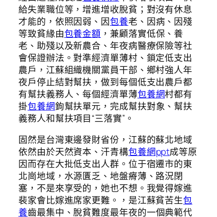
給失業職位等，增進增收脫貧；對沒有休息
才能的，依照因弱、因
包養
老、因病、因殘
等致貧緣由
包養金額
，兼顧落實低保、養
老、助殘以及新農合、年夜病醫療保險等社
會保證辦法。對準經濟單薄村、鎖定低支出
農戶，江蘇組織機關黨員干部、鄉村強人年
夜戶停止結對幫扶，做到每個低支出農戶都
有幫扶義務人、每個經濟單薄
包養網
村都有
掛
包養網
鉤幫扶單元，完成幫扶對象、幫扶
義務人和幫扶項目“三落實”。
固然是台灣東邊發財省份，江蘇的蘇北地域
依然由於天然資本、汗青構
包養網ppt
成等原
因而存在大批低支出人群。位于宿遷市的東
北崗地域，水源匱乏、地盤瘠薄、路況閉
塞，不是來享受的，她也不想。我覺得嫁進
裴家會比嫁進席家更難。，是江蘇貧苦生
包
養
齒最集中、脫貧難度最年夜的一個典範代