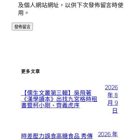
及個人網站網址，以供下次發佈留言時使
用。
更多文章
2026
【儒生文叢第三輯】吳飛著
年 8
《漢學讀本》出找九宮格時租
月 9
書暨柯小剛、齊義虎序
日
2026 年
時差壓力誤食高糖食品 秀傳