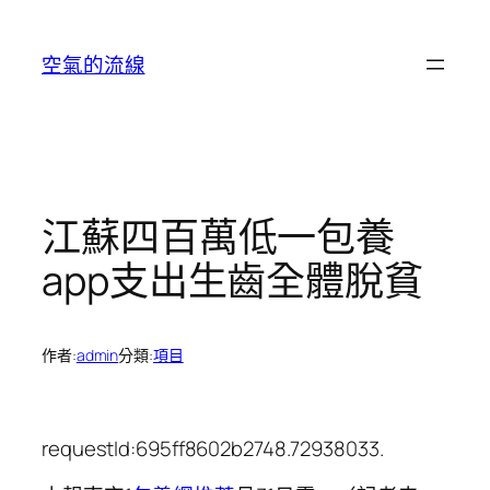
跳
至
空氣的流線
主
要
內
容
江蘇四百萬低一包養
app支出生齒全體脫貧
作者:
admin
分類:
項目
requestId:695ff8602b2748.72938033.