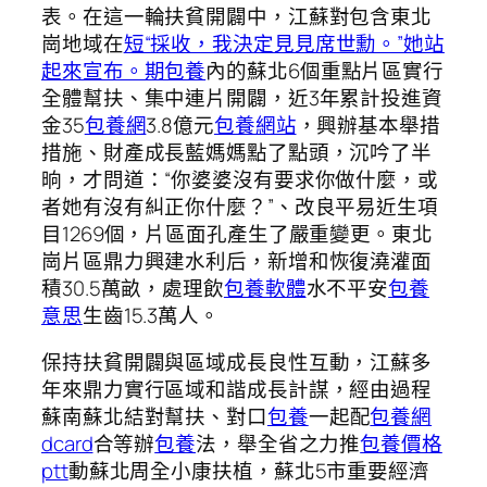
表。在這一輪扶貧開闢中，江蘇對包含東北
崗地域在
短“採收，我決定見見席世勳。”她站
起來宣布。期包養
內的蘇北6個重點片區實行
全體幫扶、集中連片開闢，近3年累計投進資
金35
包養網
3.8億元
包養網站
，興辦基本舉措
措施、財產成長藍媽媽點了點頭，沉吟了半
晌，才問道：“你婆婆沒有要求你做什麼，或
者她有沒有糾正你什麼？”、改良平易近生項
目1269個，片區面孔產生了嚴重變更。東北
崗片區鼎力興建水利后，新增和恢復澆灌面
積30.5萬畝，處理飲
包養軟體
水不平安
包養
意思
生齒15.3萬人。
保持扶貧開闢與區域成長良性互動，江蘇多
年來鼎力實行區域和諧成長計謀，經由過程
蘇南蘇北結對幫扶、對口
包養
一起配
包養網
dcard
合等辦
包養
法，舉全省之力推
包養價格
ptt
動蘇北周全小康扶植，蘇北5市重要經濟