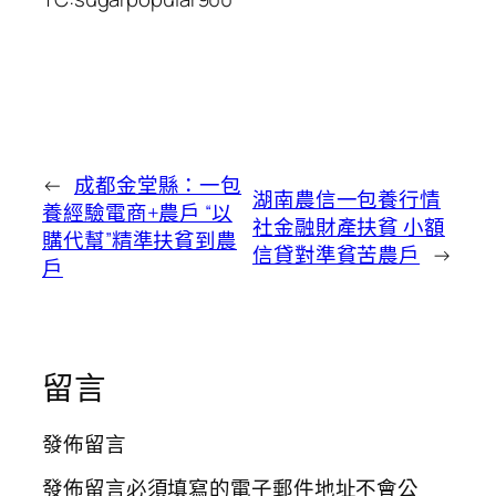
←
成都金堂縣：一包
湖南農信一包養行情
養經驗電商+農戶 “以
社金融財產扶貧 小額
購代幫”精準扶貧到農
信貸對準貧苦農戶
→
戶
留言
發佈留言
發佈留言必須填寫的電子郵件地址不會公