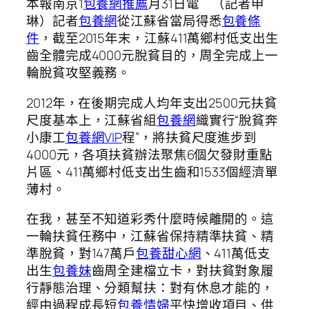
本報南京1
包養網推薦
月31日電 （記者申
琳）記者
包養網
從江蘇省當局得悉
包養條
件
，截至2015年末，江蘇411萬鄉村低支出生
齒全體完成4000元脫貧目的，周全完成上一
輪脫貧攻堅義務。
2012年，在後期完成人均年支出2500元扶貧
尺度基本上，江蘇省組
包養網
織實行“脫貧奔
小康工
包養網VIP
程”，將扶貧尺度進步到
4000元，各項扶貧辦法聚焦6個欠發財重點
片區、411萬鄉村低支出生齒和1533個經濟單
薄村。
在我，甚至不知道彩秀什麼時候離開的。這
一輪扶貧任務中，江蘇省保持精準扶貧、精
準脫貧，對147萬戶
包養甜心網
、411萬低支
出生
包養妹
齒周全建檔立卡，對扶貧對象履
行靜態治理、分類幫扶：對有休息才能的，
經由過程成長短
包養情婦
平快增收項目、供