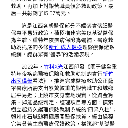
救助，再加上對艱苦職員傾斜救助政策，最
后一共報銷了15.57萬元。
這是江西各級醫保部分不竭落實落細醫
保惠平易近政策，積極構建完美以基礎醫保
為主體、重特年夜疾病保險為彌補、醫療救
助為托底的多條
新竹 成人健檢
理醫療保證系
統網，讓群眾有“醫靠”的活潑表現。
2022年，
竹科X光
江西印發《關于健全重
特年夜疾病醫療保險和救助軌制的實行
新竹
出國備藥
看法》，推進完成醫療救助公正籠
罩醫療所需支出累贅較重的艱苦職工和城鄉
居平易近；上饒市安身當地現實，從資金籌
集、掉能品級判定、護理項目等方面，摸索
樹立起持久護理保險軌制系統的“四梁八柱”；
贛州市石城縣積極展開醫保扶貧，經由過程
完美貧苦生齒醫療保證政策，構筑起“基礎醫