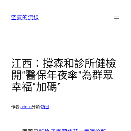
跳
至
空氣的流線
主
要
內
容
江西：撐森和診所健檢
開“醫保年夜傘”為群眾
幸福“加碼”
作者:
admin
分類:
項目