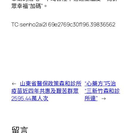
眾幸福“加碼”。
TC:senho2ai2l 69e2769c30f196.39836562
←
山東省醫保政策森和診所
“心藥方”巧治
疫苗近四年共惠及艱苦群眾
“三新竹森和診
2595.44萬人次
所違”
→
留言