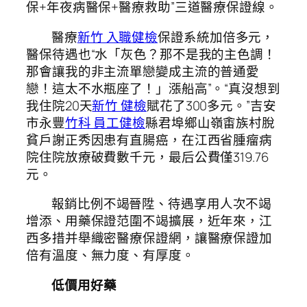
保+年夜病醫保+醫療救助”三道醫療保證線。
醫療
新竹 入職健檢
保證系統加倍多元，
醫保待遇也“水「灰色？那不是我的主色調！
那會讓我的非主流單戀變成主流的普通愛
戀！這太不水瓶座了！」漲船高”。“真沒想到
我住院20天
新竹 健檢
賦花了300多元。”吉安
市永豐
竹科 員工健檢
縣君埠鄉山嶺畬族村脫
貧戶謝正秀因患有直腸癌，在江西省腫瘤病
院住院放療破費數千元，最后公費僅319.76
元。
報銷比例不竭晉陞、待遇享用人次不竭
增添、用藥保證范圍不竭擴展，近年來，江
西多措并舉織密醫療保證網，讓醫療保證加
倍有溫度、無力度、有厚度。
低價用好藥