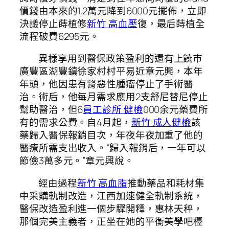
價錢由本來的1.2萬元降到6000元擺佈，立即
決議停止蒔植修
新竹 高血壓
復，最后蒔植全
流程破費6295元。
異樣享用到醫保政策盈利的還有上饒市
廣豐區湖豐鎮徐家村村平易近章元興，本年
年頭，他因患有腎惡性腫瘤停止了手術醫
治。術后，他每月需求應用2支舒尼替尼停止
幫助醫治，但6
員工診所 健檢
000余元藥費所
有的需求公費。自4月起，
新竹 成人健檢
該
藥歸入醫保報銷目次，年夜年夜加重了他的
醫療所需支出收入。“歸入報銷后，一年可以
節儉3萬多元。”章元興說。
經由過程
新竹 高血脂
推動藥品和耗材集
中采購軌制改造，江西加速健全軌制系統，
醫保改造盈利進一個步驟開釋，惠林天秤，
那個完美主義者，正坐在她的平衡美學吧檯