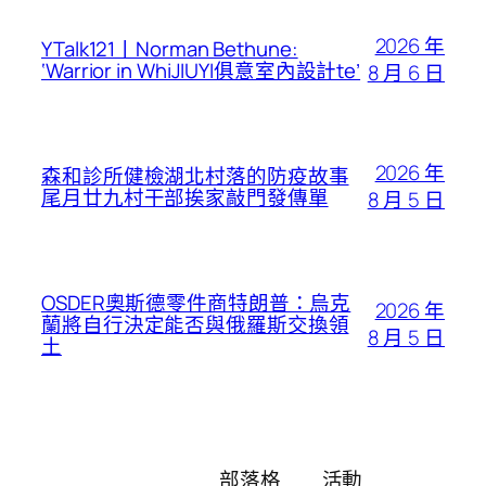
2026 年
YTalk121丨Norman Bethune:
‘Warrior in WhiJIUYI俱意室內設計te’
8 月 6 日
2026 年
森和診所健檢湖北村落的防疫故事
尾月廿九村干部挨家敲門發傳單
8 月 5 日
OSDER奧斯德零件商特朗普：烏克
2026 年
蘭將自行決定能否與俄羅斯交換領
8 月 5 日
土
部落格
活動