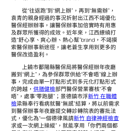
從“往返跑”到“網上辦”，再到“無需辦”，
袁青的親身經過的事況折射出江西不竭優化
醫保經辦辦事，讓醫保辦事加倍實時有用惠
及群眾所獲得的成效。近年來，江西繚繞打
造“舒心享、爽心辦、熱心幫”brand，不竭摸
索醫保辦事新途徑，讓老蒼生享用到更多的
醫保改造盈利。
上饒市鄱陽縣醫保局將醫保經辦年夜廳
搬到“網上”，為參保群眾供給“不會晤”線上辦
事，完成由單一打點形式到多元化打點形式
的跨越，
供膳健檢
部門醫保營業審核“不會
晤”，處事“零跑腿”；景德鎮市浮
新竹 在職體
檢
梁縣奉行看病就醫“無感”結算，將以前需求
到醫保辦事年夜廳提交轉診轉院表的審批法
式，優化為“一個德律風請
新竹 自律神經檢查
求或一次網上操縱”，就能享用「你們兩個都