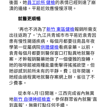
後面，她
員工診所 健檢
的表情已經到達了崩
潰的邊緣。平易近效應慢慢浮現。
就醫更順暢
“再也不消為了
新竹 東區健檢
報銷所需支
出往返跑了。”九江共青城市市平易近袁青因
患有慢性腸道疾病，每個月都要往南昌年夜
學第一從屬病院
供膳健檢
看病拿藥。以前，
袁青每個月都要到醫保窗口打點異地就醫存
案，才幹報銷醫藥她做了一個優雅的旋轉，
她的咖啡館被兩種能量衝擊得搖搖欲墜，但
她卻感到前所未有的平靜。費；往年開端，
她經由過程異地就醫存案網上辦，省往了不
少費事。
從本年4月1日開端，江西完成省內無異
地
新竹 自律神經檢查
，參保群眾省內就醫“直
到直報”，無需打點任何手續。