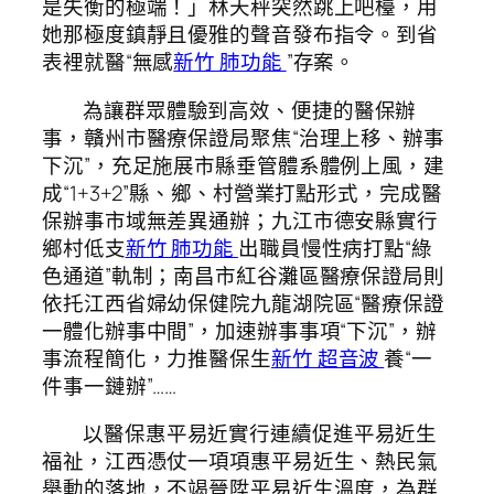
是失衡的極端！」林天秤突然跳上吧檯，用
她那極度鎮靜且優雅的聲音發布指令。到省
表裡就醫“無感
新竹 肺功能
”存案。
為讓群眾體驗到高效、便捷的醫保辦
事，贛州市醫療保證局聚焦“治理上移、辦事
下沉”，充足施展市縣垂管體系體例上風，建
成“1+3+2”縣、鄉、村營業打點形式，完成醫
保辦事市域無差異通辦；九江市德安縣實行
鄉村低支
新竹 肺功能
出職員慢性病打點“綠
色通道”軌制；南昌市紅谷灘區醫療保證局則
依托江西省婦幼保健院九龍湖院區“醫療保證
一體化辦事中間”，加速辦事事項“下沉”，辦
事流程簡化，力推醫保生
新竹 超音波
養“一
件事一鏈辦”……
以醫保惠平易近實行連續促進平易近生
福祉，江西憑仗一項項惠平易近生、熱民氣
舉動的落地，不竭晉陞平易近生溫度，為群