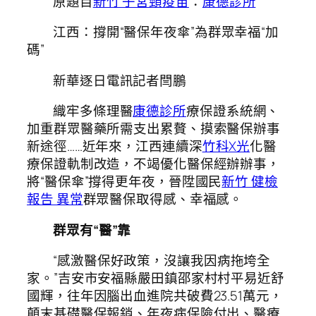
原題目
新竹 子宮頸疫苗
：
康德診所
江西：撐開“醫保年夜傘”為群眾幸福“加
碼”
新華逐日電訊記者閆鵬
織牢多條理醫
康德診所
療保證系統網、
加重群眾醫藥所需支出累贅、摸索醫保辦事
新途徑……近年來，江西連續深
竹科X光
化醫
療保證軌制改造，不竭優化醫保經辦辦事，
將“醫保傘”撐得更年夜，晉陞國民
新竹 健檢
報告 異常
群眾醫保取得感、幸福感。
群眾有“醫”靠
“感激醫保好政策，沒讓我因病拖垮全
家。”吉安市安福縣嚴田鎮邵家村村平易近舒
國輝，往年因腦出血進院共破費23.51萬元，
顛末基礎醫保報銷、年夜病保險付出、醫療