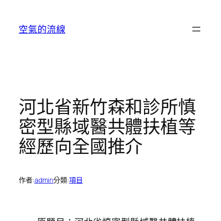
跳
至
空氣的流線
主
要
內
容
河北省新竹森和診所慎
密型縣域醫共體扶植等
經歷向全國推介
作者:
admin
分類:
項目