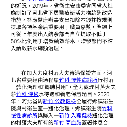
的近況，2019年，省衛生安康委會同省人社
廳制訂了河北省下層醫療衛活力構薪酬改造
措施，答應醫療辦事支出扣除本錢并按規則
提取各項基金后重要用于職員嘉獎，準繩上
可從上年度出入結余部門自立提取不低于
50%比例用于增發績效薪水，增發部門不歸
入績效薪水總額治理。
在加大力度村落大夫待遇保證方面，河
北省重要經由過程履
竹科 慢性病診所
行村落
一體化治理和“鄉聘村用”，全力處理村落大夫
薪
竹科 健檢
水待遇和養老保證題目。2020
年，河北省周
新竹 公教健檢
全履行鄉鎮衛生
院與村衛生室一體化治理，鄉鎮衛生院
竹科
慢性病診所
與歸入一
新竹 入職健檢
體化治理
的村落大夫所有的
新竹 高血脂
簽署休息合