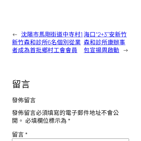
←
沈陽市馬剛街道中寺村1
海口“2+3”安新竹
新竹森和診所6名個別從業
森和診所康辦事
者成為首批鄉村工會會員
包宣揚周啟動
→
留言
發佈留言
發佈留言必須填寫的電子郵件地址不會公
開。
必填欄位標示為
*
留言
*