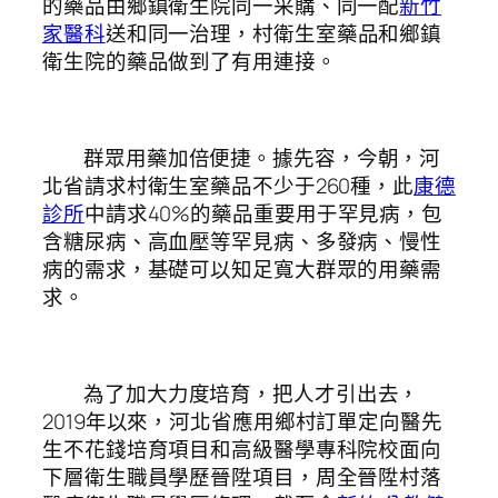
的藥品由鄉鎮衛生院同一采購、同一配
新竹
家醫科
送和同一治理，村衛生室藥品和鄉鎮
衛生院的藥品做到了有用連接。
群眾用藥加倍便捷。據先容，今朝，河
北省請求村衛生室藥品不少于260種，此
康德
診所
中請求40%的藥品重要用于罕見病，包
含糖尿病、高血壓等罕見病、多發病、慢性
病的需求，基礎可以知足寬大群眾的用藥需
求。
為了加大力度培育，把人才引出去，
2019年以來，河北省應用鄉村訂單定向醫先
生不花錢培育項目和高級醫學專科院校面向
下層衛生職員學歷晉陞項目，周全晉陞村落