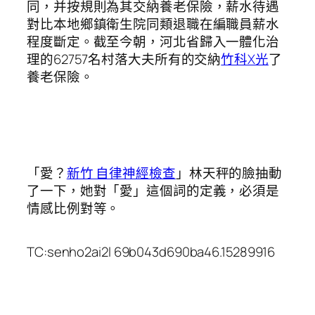
同，并按規則為其交納養老保險，薪水待遇
對比本地鄉鎮衛生院同類退職在編職員薪水
程度斷定。截至今朝，河北省歸入一體化治
理的62757名村落大夫所有的交納
竹科X光
了
養老保險。
「愛？
新竹 自律神經檢查
」林天秤的臉抽動
了一下，她對「愛」這個詞的定義，必須是
情感比例對等。
TC:senho2ai2l 69b043d690ba46.15289916