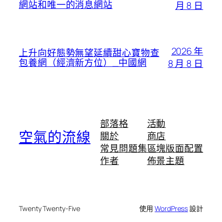
網站和唯一的消息網站
月 8 日
2026 年
上升向好態勢無望延續甜心寶物查
包養網（經濟新方位）_中國網
8 月 8 日
部落格
活動
空氣的流線
關於
商店
常見問題集
區塊版面配置
作者
佈景主題
Twenty Twenty-Five
使用
WordPress
設計