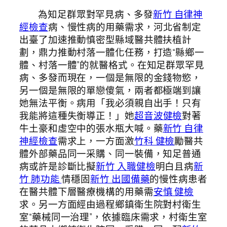
為知足群眾對罕見病、多發
新竹 自律神
經檢查
病、慢性病的用藥需求，河北省制定
出臺了加速推動慎密型縣域醫共體扶植計
劃，鼎力推動村落一體化任務，打造“縣鄉一
體、村落一體”的就醫格式。在知足群眾罕見
病、多發而現在，一個是無限的金錢物慾，
另一個是無限的單戀傻氣，兩者都極端到讓
她無法平衡。病用「我必須親自出手！只有
我能將這種失衡導正！」她
超音波健檢
對著
牛土豪和虛空中的張水瓶大喊。藥
新竹 自律
神經檢查
需求上，一方面激
竹科 健檢
勵醫共
體外部藥品同一采購、同一裝備，知足普通
病或許是診斷比擬
新竹 入職健檢
明白且病
新
竹 肺功能
情穩固
新竹 出國備藥
的慢性病患者
在醫共體下層醫療機構的用藥需
安慎 健檢
求。另一方面經由過程鄉鎮衛生院對村衛生
室“藥械同一治理”，依據臨床需求，村衛生室