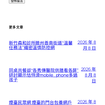
更多文章
2026 年 8
新竹森和診所滕州善南街道“溫馨
任務法”織密溫情防控網
月 8 日
2026 年
同桌共餐卻“各秀傳醫院供膳看各屏”
8 月 8
研討顯示怙恃滑mobile_phone多過
孩子
日
2026 年 8
煙臺民眾網 煙臺的門台包養網戶