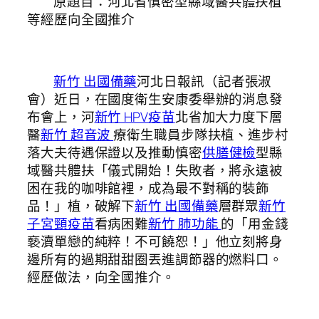
原題目：河北省慎密型縣域醫共體扶植
等經歷向全國推介
新竹 出國備藥
河北日報訊（記者張淑
會）近日，在國度衛生安康委舉辦的消息發
布會上，河
新竹 HPV疫苗
北省加大力度下層
醫
新竹 超音波
療衛生職員步隊扶植、進步村
落大夫待遇保證以及推動慎密
供膳健檢
型縣
域醫共體扶「儀式開始！失敗者，將永遠被
困在我的咖啡館裡，成為最不對稱的裝飾
品！」植，破解下
新竹 出國備藥
層群眾
新竹
子宮頸疫苗
看病困難
新竹 肺功能
的「用金錢
褻瀆單戀的純粹！不可饒恕！」他立刻將身
邊所有的過期甜甜圈丟進調節器的燃料口。
經歷做法，向全國推介。