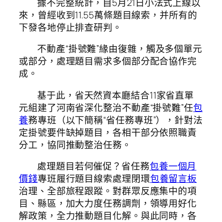
據不完整統計，自5月21日小法式上線以
來，曾經收到11.55萬條題目線索，并所有的
下發各地停止排查研判。
不動產“掛號難”緣由復雜，觸及多個單元
或部分，處理題目需求多個部分配合協作完
成。
基于此，省天然資本廳結合11家省直單
元組建了河南省深化整治不動產“掛號難”任
包
養
務專班（以下簡稱“省任務專班”），針對法
定掛號要件缺掉題目，各相干部分依照職責
分工，協同推動整治任務。
處理題目若何催促？省任務
包養一個月
價錢
專班履行題目線索處理閉環
包養留言板
治理、全部旅程跟蹤。對群眾反應集中的項
目、縣區，加大力度任務調劑，領導用好化
解政策，全力推動題目化解。與此同時，各