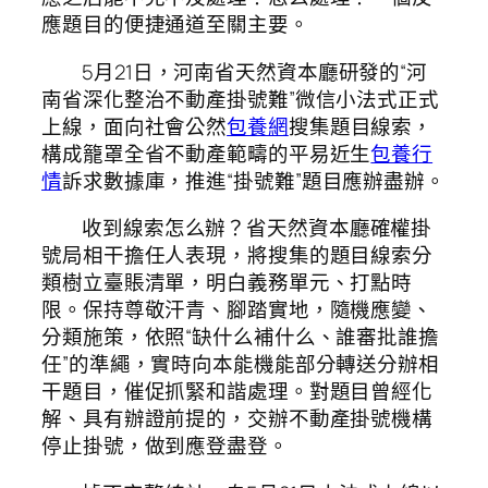
應題目的便捷通道至關主要。
5月21日，河南省天然資本廳研發的“河
南省深化整治不動產掛號難”微信小法式正式
上線，面向社會公然
包養網
搜集題目線索，
構成籠罩全省不動產範疇的平易近生
包養行
情
訴求數據庫，推進“掛號難”題目應辦盡辦。
收到線索怎么辦？省天然資本廳確權掛
號局相干擔任人表現，將搜集的題目線索分
類樹立臺賬清單，明白義務單元、打點時
限。保持尊敬汗青、腳踏實地，隨機應變、
分類施策，依照“缺什么補什么、誰審批誰擔
任”的準繩，實時向本能機能部分轉送分辦相
干題目，催促抓緊和諧處理。對題目曾經化
解、具有辦證前提的，交辦不動產掛號機構
停止掛號，做到應登盡登。