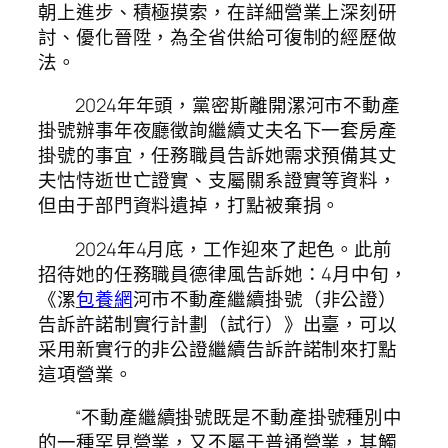
朝上進步、積極摸索，在詳細營業上深刻研
討、優化晉陞，為全省供給可復制的經歷做
法。
2024年年頭，黨密斯離開漯河市不動產
掛號辦事年夜廳徵詢繼續丈夫名下一套房產
掛號的事宜，任務職員告訴她需求預備其丈
夫怙恃逝世亡證實、支屬關系證實等資料，
但由于部門資料遺掉，打點被棄捐。
2024年4月底，工作迎來了起色。此前
招待她的任務職員德律風告訴她：4月中旬，
《漯
包養網
河市不動產繼續掛號（非公證）
告訴許諾制實行計劃（試行）》出臺，可以
采用新實行的非公證繼續告訴許諾制來打點
這項營業。
“不動產繼續掛號既是不動產掛號種別中
的一種罕見營業，又不屬于普通營業，其觸