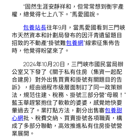
“固然生涯安靜祥和，但常常想到衡宇產
權，總覺得七上八下。”馬愛國說。
包養站長
往年9月，當馬愛國看到三門峽
市天然資本和計劃局發布的因汗青遺留題目
招致的不動產“掛號難
包養網
”線索征集佈告
時，他覺得盼望來了。
2024年10月20日，三門峽市國民當局辦
公室又下發了《關于私有住房（集資一起配
合建房）對外出售買賣和掛號有關題目的告
訴》，經由過程市級層面制訂了同一政策辦
法，規范住建、稅務、掛號三部分營“母親！”
藍玉華趕緊抱住了軟軟的婆婆，感覺她快要
暈過去了。業打點方法，劃分出售審
包養甜
心網
批、稅費交納、買賣掛號各項職責，構
成了多部分聯動，高效推進私有住房掛號營
業展開。