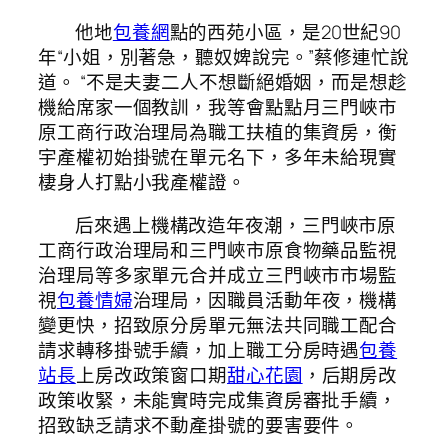
他地
包養網
點的西苑小區，是20世紀90
年“小姐，別著急，聽奴婢說完。”蔡修連忙說
道。 “不是夫妻二人不想斷絕婚姻，而是想趁
機給席家一個教訓，我等會點點月三門峽市
原工商行政治理局為職工扶植的集資房，衡
宇產權初始掛號在單元名下，多年未給現實
棲身人打點小我產權證。
后來遇上機構改造年夜潮，三門峽市原
工商行政治理局和三門峽市原食物藥品監視
治理局等多家單元合并成立三門峽市市場監
視
包養情婦
治理局，因職員活動年夜，機構
變更快，招致原分房單元無法共同職工配合
請求轉移掛號手續，加上職工分房時遇
包養
站長
上房改政策窗口期
甜心花園
，后期房改
政策收緊，未能實時完成集資房審批手續，
招致缺乏請求不動產掛號的要害要件。