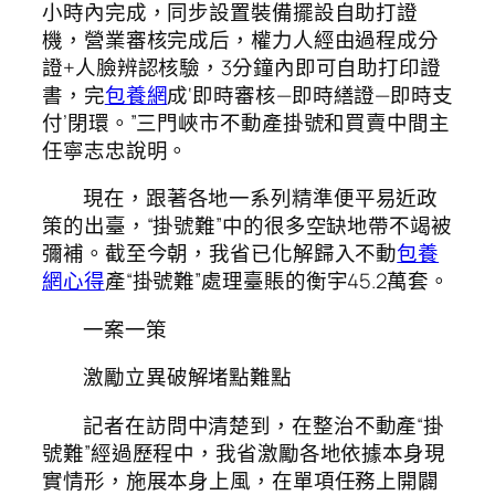
小時內完成，同步設置裝備擺設自助打證
機，營業審核完成后，權力人經由過程成分
證+人臉辨認核驗，3分鐘內即可自助打印證
書，完
包養網
成‘即時審核—即時繕證—即時支
付’閉環。”三門峽市不動產掛號和買賣中間主
任寧志忠說明。
現在，跟著各地一系列精準便平易近政
策的出臺，“掛號難”中的很多空缺地帶不竭被
彌補。截至今朝，我省已化解歸入不動
包養
網心得
產“掛號難”處理臺賬的衡宇45.2萬套。
一案一策
激勵立異破解堵點難點
記者在訪問中清楚到，在整治不動產“掛
號難”經過歷程中，我省激勵各地依據本身現
實情形，施展本身上風，在單項任務上開闢