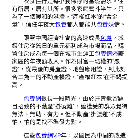
衣食住行是每小我保存的基礎需求。住
有所居，居有其所。很多家庭奮斗半生，只
為了一個暖和的港灣。“產權紅本”的“含金
量”，信任年夜大
包養
都人都能共
包養妹
情。
跟著中國經濟社會的高速成長
包養
，城
鎮住房從舊日的單元福利成為市場商品，購
置住房成為每一個在城市生涯工
包養情婦
薪
家庭的年夜額收入。作為財富一切權的“憑
證”，從最後的房產證、地盤應用證，到此刻
合二為一的不動產權證，“產權紅本”在不竭提
高。
包養網
很長一段時光，由於汗青遺留題
目招致的不動產“掛號難”，讓遭受的群眾覺得
無法、無助、有力。但不動產“掛號難”不成
怕，怕的是找不準發力點。
這些
包養網VIP
年，以國民為中間的改造