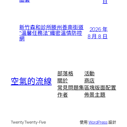
日
新竹森和診所滕州善南街道
2026 年
“溫馨任務法”織密溫情防控
8 月 8 日
網
部落格
活動
空氣的流線
關於
商店
常見問題集
區塊版面配置
作者
佈景主題
Twenty Twenty-Five
使用
WordPress
設計