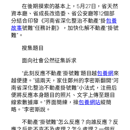
在後期摸索的基本上，5月27日，省天然
資本廳、省成長改造委、省公安廳等12個部
分結合印發《河南省深化整治不動產“掛
包養
故事
號難”任務計劃》，加快化解不動產“掛號
難”。
搜集題目
面向社會公然征集訴求
“此刻反應不動產‘掛號難’題目越
包養網
來
越便捷。”這兩天，家住鄭州的李密斯翻開“河
南省深化整治不動產掛號難”小法式，注冊后
便將反應本身題目的照片、文字上傳至題目
線索數據庫。“界面簡練，操
包養網站
縱簡
略。”李密斯說。
不動產“掛號難”怎么反應？向誰反應？反
應之后能不克不及處理？怎么處理？一個反