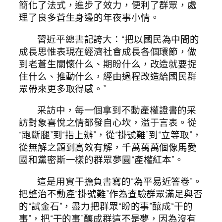
簡化了法式，進步了效力，便利了群眾，處
理了良多蒼生身邊的年夜事小情。
習近平總書記誇大：“把以國民為中間的
成長思惟表現在經濟社會成長各個環節，做
到老蒼生關懷什么、期盼什么，改造就要捉
住什么、推動什么，經由過程改造給國民群
眾帶來更多取得感。”
采訪中，每一個拿到不動產權證書的采
訪對象喜悅之情都發自心坎，溢于言表。從
“跑斷腿”到“指上辦”，從“掛號難”到“立等取”，
從無解之題到高效有解，千萬萬萬個像馬愛
國和黨密斯一樣的群眾夢圓“產權紅本”。
這是用實干擔負書寫的“為平易近答卷”。
把整治不動產“掛號難”作為查驗群眾滿足與否
的“試金石”，盡力把群眾“盼的事”釀成“干的
事”，把“干的事”釀成群這不是夢，因為沒有