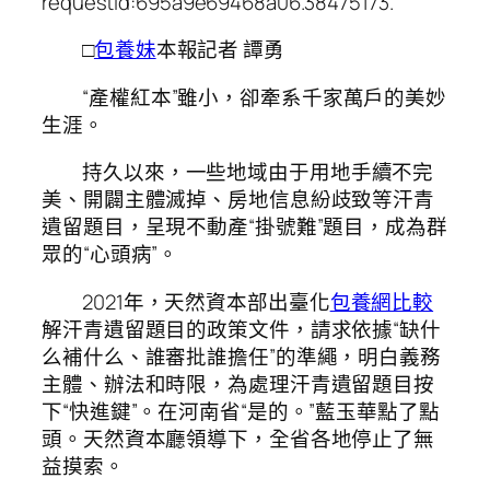
requestId:695a9e69468a06.38475173.
□
包養妹
本報記者 譚勇
“產權紅本”雖小，卻牽系千家萬戶的美妙
生涯。
持久以來，一些地域由于用地手續不完
美、開闢主體滅掉、房地信息紛歧致等汗青
遺留題目，呈現不動產“掛號難”題目，成為群
眾的“心頭病”。
2021年，天然資本部出臺化
包養網比較
解汗青遺留題目的政策文件，請求依據“缺什
么補什么、誰審批誰擔任”的準繩，明白義務
主體、辦法和時限，為處理汗青遺留題目按
下“快進鍵”。在河南省“是的。”藍玉華點了點
頭。天然資本廳領導下，全省各地停止了無
益摸索。