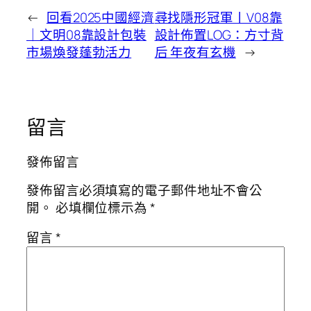
←
回看2025中國經濟
尋找隱形冠軍丨V08靠
｜文明08靠設計包裝
設計佈置LOG：方寸背
市場煥發蓬勃活力
后 年夜有玄機
→
留言
發佈留言
發佈留言必須填寫的電子郵件地址不會公
開。
必填欄位標示為
*
留言
*