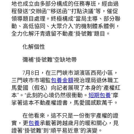
地也成立由多部分構成的任務專班，經由過
程發送“交辦函”“移送函”“打點決議”等，催促
領導題目處理。終極構成“當局主導、部分聯
動、高低協同、大眾介入”的機制體系體例，
全力化解汗青遺留不動產“掛號難”題目。
化解個性
彌補“掛號難”空缺地帶
7月8日，在三門峽市湖濱區西苑小區，
三門峽市市場監
包養金額
視治理局退休職工
馬愛國（假名）向記者展現了本身的“產權紅
本”。“此刻的心境仍然很衝動。
短期包養
”摩
挲著這本不動產權證書，馬愛國感歎萬千。
在他看來，這不只是一份衡宇產權的證
實，更
包養
承載著跨越歲月的暖和關心，見
證著“掛號難”到“順平易近意”的演變。