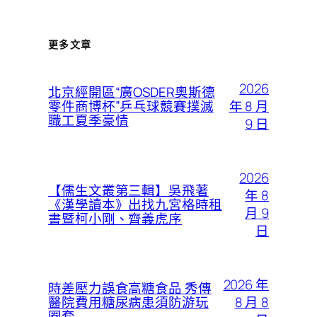
更多文章
2026
北京經開區“廣OSDER奧斯德
年 8 月
零件商博杯”乒乓球競賽撲滅
職工夏季豪情
9 日
2026
【儒生文叢第三輯】吳飛著
年 8
《漢學讀本》出找九宮格時租
月 9
書暨柯小剛、齊義虎序
日
2026 年
時差壓力誤食高糖食品 秀傳
8 月 8
醫院費用糖尿病患須防游玩
圈套