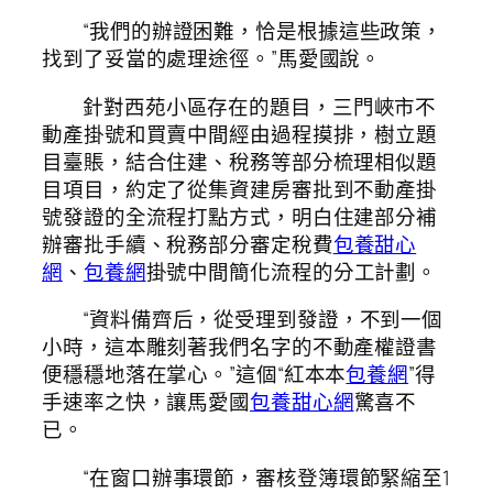
“我們的辦證困難，恰是根據這些政策，
找到了妥當的處理途徑。”馬愛國說。
針對西苑小區存在的題目，三門峽市不
動產掛號和買賣中間經由過程摸排，樹立題
目臺賬，結合住建、稅務等部分梳理相似題
目項目，約定了從集資建房審批到不動產掛
號發證的全流程打點方式，明白住建部分補
辦審批手續、稅務部分審定稅費
包養甜心
網
、
包養網
掛號中間簡化流程的分工計劃。
“資料備齊后，從受理到發證，不到一個
小時，這本雕刻著我們名字的不動產權證書
便穩穩地落在掌心。”這個“紅本本
包養網
”得
手速率之快，讓馬愛國
包養甜心網
驚喜不
已。
“在窗口辦事環節，審核登簿環節緊縮至1