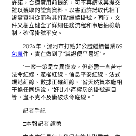
許諾，合適實用前提的，可不再請求其提交
難以獲取的證實資料，以書面許諾取代相干
證實資料從而為其打點繼續掛號。同時，文
件又樹立健全了詳細任務流程和事后抽檢軌
制，確保掛號平安。
2024年，漯河市打點非公證繼續營業69
包養
件，實在做到了“減證便平易近”。
“一案一策是立異摸索，但必需一直苦守
法令紅線、產權紅線、信息平安紅線、法式
規范紅線、數據正確紅線。”省天然資本廳相
干擔任同道說，“好比小產權房的掛號題目
等，盡不克不及衝破法令底線。”
記者手記
□本報記者 譚勇