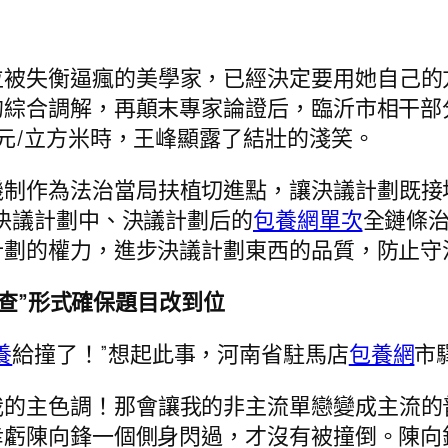
位被失衡逼瘋的美學家，已經決定要用她自己的
綜合調解，再顛末專家論證后，臨沂市相干部分
元/立方米時，王峰顯露了結壯的淺笑。
機制作為法治當局扶植切進點，讓決議計劃既接
決議計劃中、決議計劃后的
包養網單次
全鏈條
劃的權力，進步決議計劃東西的品質，防止守
+督查”形式確保題目改到位
養
給撞了！”想起此事，河南省駐馬店
包養網
市
我的主色調！那會讓我的非主流單戀變成主流的
幸虧陳向鋒一個側身閃過，才沒有被撞倒。陳向