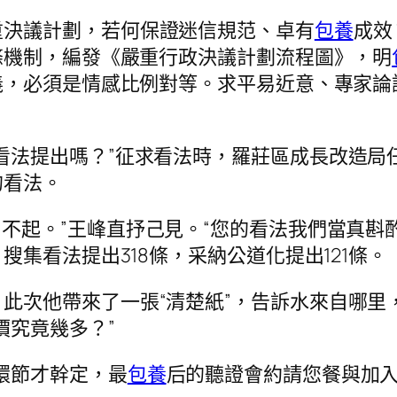
重決議計劃，若何保證迷信規范、卓有
包養
成效
條機制，編發《嚴重行政決議計劃流程圖》，明
，必須是情感比例對等。求平易近意、專家論證
看法提出嗎？”征求看法時，羅莊區成長改造局
的看法。
用不起。”王峰直抒己見。“您的看法我們當真斟
集看法提出318條，采納公道化提出121條。
此次他帶來了一張“清楚紙”，告訴水來自哪里
價究竟幾多？”
環節才幹定，最
包養
后的聽證會約請您餐與加入