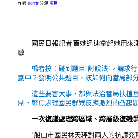
作者:
admin
分類:
項目
國民日報記者 竇她迅速拿起她用來
敏
編者按：碰到題目“討說法”，請求
劃中？發明公共題目，該如何向當局部
這些要害大事，都與法治當局扶植
制，聚焦處理國民群眾反應激烈的凸起
一次復議處理跨區域、跨層級復雜爭
“船山市國民林天秤對兩人的抗議充