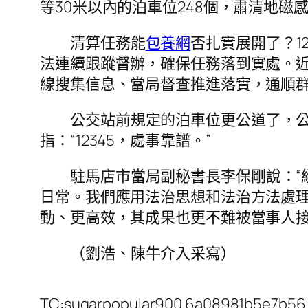
等30米以內的泊車位248個，肅清地磁感
清算任務能
包養網
否扎實展開了？1
法連續跟蹤督辦，確保任務落到實處。近年來，
線搜集信息、當局督查推進落實，通順
公交站前規定的泊車位更公道了，
指：“12345，處事靠譜。”
駐馬店市當局副秘書長李保剛說：“經
日常。我們應用法治思想和法治方法處
動、更高效，其成果也更不難被當事人接
（劉浩、陳牛介入采寫）
TC:sugarpopular900 6a08981b5e7b56