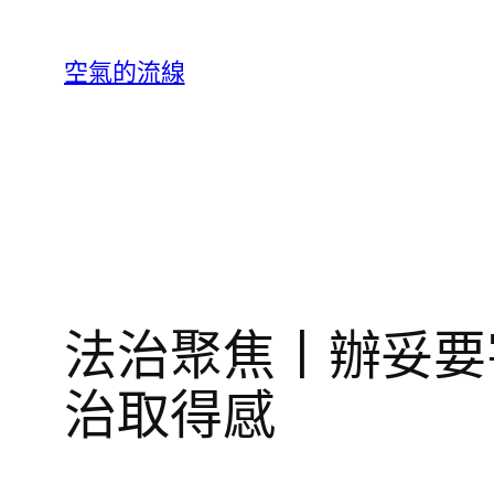
跳
至
空氣的流線
主
要
內
容
法治聚焦丨辦妥要
治取得感