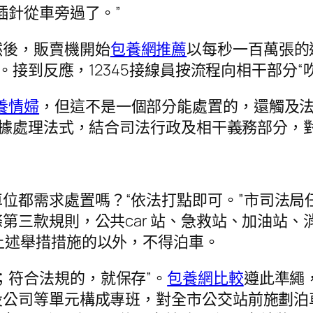
插針從車旁過了。”
然後，販賣機開始
包養網推薦
以每秒一百萬張的
。接到反應，12345接線員按流程向相干部分“
養情婦
，但這不是一個部分能處置的，還觸及法令
據處理法式，結合司法行政及相干義務部分，對
位都需求處置嗎？“依法打點即可。”市司法局
第三款規則，公共car 站、急救站、加油站
上述舉措措施的以外，不得泊車。
；符合法規的，就保存”。
包養網比較
遵此準繩，
投公司等單元構成專班，對全市公交站前施劃泊