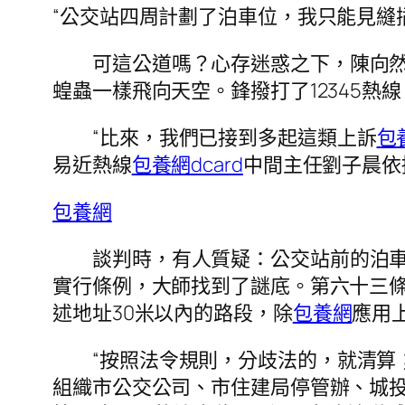
“公交站四周計劃了泊車位，我只能見縫
可這公道嗎？心存迷惑之下，陳向
蝗蟲一樣飛向天空。鋒撥打了12345熱線
“比來，我們已接到多起這類上訴
包
易近熱線
包養網dcard
中間主任劉子晨依
包養網
談判時，有人質疑：公交站前的泊車
實行條例，大師找到了謎底。第六十三條
述地址30米以內的路段，除
包養網
應用
“按照法令規則，分歧法的，就清算
組織市公交公司、市住建局停管辦、城