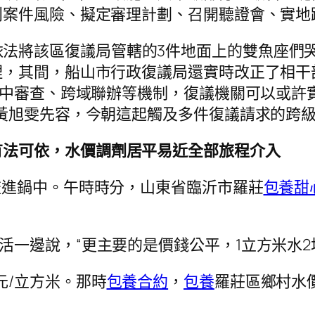
判案件風險、擬定審理計劃、召開聽證會、實地
依法將該區復議局管轄的3件地面上的雙魚座們
，其間，船山市行政復議局還實時改正了相干
集中審查、跨域聯辦等機制，復議機關可以或許
黃旭雯先容，今朝這起觸及多件復議請求的跨
有法可依，水價調劑居平易近全部旅程介入
水流進鍋中。午時時分，山東省臨沂市羅莊
包養甜
活一邊說，“更主要的是價錢公平，1立方米水2
元/立方米。那時
包養合約
，
包養
羅莊區鄉村水價