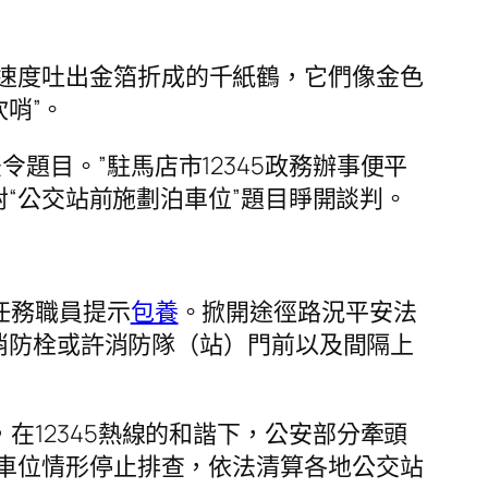
速度吐出金箔折成的千紙鶴，它們像金色
吹哨”。
題目。”駐馬店市12345政務辦事便平
“公交站前施劃泊車位”題目睜開談判。
任務職員提示
包養
。掀開途徑路況平安法
、消防栓或許消防隊（站）門前以及間隔上
在12345熱線的和諧下，公安部分牽頭
車位情形停止排查，依法清算各地公交站