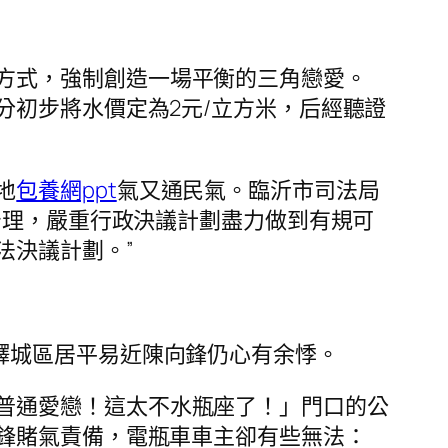
方式，強制創造一場平衡的三角戀愛。
初步將水價定為2元/立方米，后經聽證
地
包養網ppt
氣又通民氣。臨沂市司法局
治理，嚴重行政決議計劃盡力做到有規可
法決議計劃。”
驛城區居平易近陳向鋒仍心有余悸。
普通愛戀！這太不水瓶座了！」門口的公
鋒賭氣責備，電瓶車車主卻有些無法：