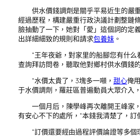
供水價錢調劑是關乎平易近生的嚴
經過歷程，構建嚴重行政決議計劃整鏈
臉抽動了一下，她對「愛」這個詞的定義
出詳細細致的規則和請求
包養妹
。
“王年夜爺，對家里的船腳您有什么
查詢拜訪問卷，聽取他對鄉村供水價錢
“水價太貴了，3塊多一噸，
甜心
俺
于水價調劑，羅莊區普遍動員大眾介入，搜
一個月后，陳學峰再次離開王峰家，
有安心不下的處所，“本錢我清楚了，訂
“訂價還要經由過程評價論證等多個