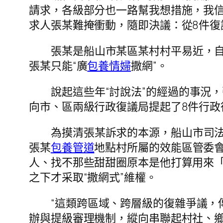
請求，各級部分也一路幫我想措施，我信
求人張某難掩衝動，隨即決議：從8件復
張某是船山市某區某村村平易近，
張某只能“廣
包養情婦
撒網”。
說起這些年“討說法”的經過的事況
向市、區兩級行政復議局提起了8件行
為摸清張某訴求的本源，船山市司
張某
包養管道
地點村所屬的效能區管委
人、找不那些甜甜圈原本是他打算用來
之下才采取“撒網式”維權。
“這類跨區域、跨層級的復雜爭議，
辦與提級審理機制，縱向串聯起村社、