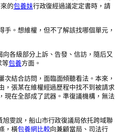
寄來的
包養妹
行政復經過議定定書時，請
得手。想維權，但不了解該找哪個單元，
竭向各級部分上訴、告發、信訪，隨后又
求等
包養
方面。
屢次結合訪問，面臨面傾聽看法。本來，
由，張某在維權經過歷程中找不到被請求
，現在全部成了武器。準復議機構，無法
黃旭雯說，船山市行政復議局依托跨域聯
條，橫
包養網比較
向兼顧當局、司法行