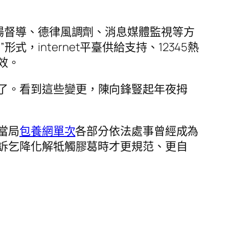
現場督導、德律風調劑、消息媒體監視等方
，internet平臺供給支持、12345熱
效。
了。看到這些變更，陳向鋒豎起年夜拇
當局
包養網單次
各部分依法處事曾經成為
訴乞降化解牴觸膠葛時才更規范、更自