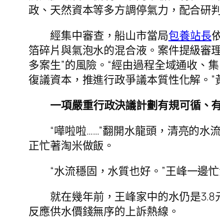
政、天然資本等多方調停氣力，配合研
經集中審查，船山市當局
包養站長
箔碎片與氣泡水的混合液。案件提級審理
多案生”的風險。“經由過程全域通收、
復議資本，推進行政爭議本質性化解。”
一項嚴重行政決議計劃有規可循、
“嘩啦啦……”翻開水龍頭，清亮的
正忙著淘米做飯。
“水流穩固，水質也好。”王峰一邊忙
就在幾年前，王峰家中的水仍是3.8
反應供水價錢無序的上訴熱線。