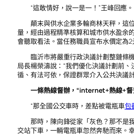
“這敢情好，說一是一！”王峰回應。
顛末與供水企業多輪商林天秤，這
量，經由過程精準核算和城市供水盈余的
會聽取看法。當任務職員宣布水價定為2
臨沂市將嚴重行政決議計劃整鏈條
局長楊榮濤說：“我們優化決議計劃前、
循、有法可依，保證群眾介入公共決議計
一條熱線督辦，“internet+熱線
“那全國公交車時，差點被電瓶車
包
那時，陳向鋒從家「灰色？那不是
交站下車，一輛電瓶車忽然奔馳而來。