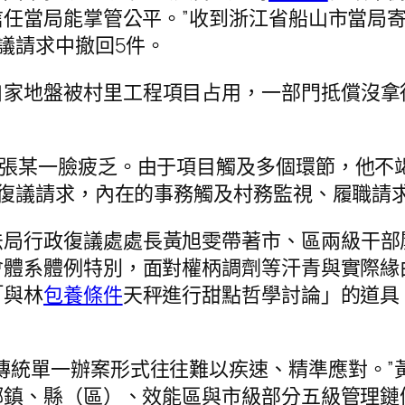
任當局能掌管公平。”收到浙江省船山市當局
議請求中撤回5件。
自家地盤被村里工程項目占用，一部門抵償沒拿
，張某一臉疲乏。由于項目觸及多個環節，他不
政復議請求，內在的事務觸及村務監視、履職請
法局行政復議處處長黃旭雯帶著市、區兩級干部
會體系體例特別，面對權柄調劑等汗青與實際緣
「與林
包養條件
天秤進行甜點哲學討論」的道具
傳統單一辦案形式往往難以疾速、精準應對。”
鄉鎮、縣（區）、效能區與市級部分五級管理鏈