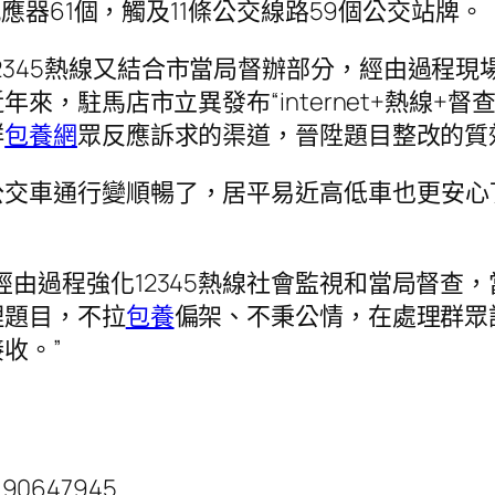
應器61個，觸及11條公交線路59個公交站牌。
2345熱線又結合市當局督辦部分，經由過程
駐馬店市立異發布“internet+熱線+督查”形式
群
包養網
眾反應訴求的渠道，晉陞題目整改的質
公交車通行變順暢了，居平易近高低車也更安心
由過程強化12345熱線社會監視和當局督查，
理題目，不拉
包養
偏架、不秉公情，在處理群眾
收。”
.90647945