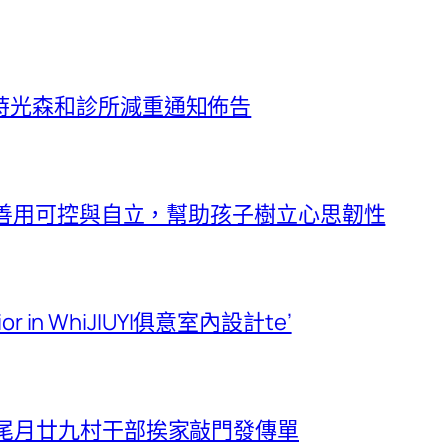
時光森和診所減重通知佈告
堂】善用可控與自立，幫助孩子樹立心思韌性
rior in WhiJIUYI俱意室內設計te’
 尾月廿九村干部挨家敲門發傳單