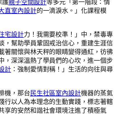
保護
親子空間設計
等多元「第一階段：情
大直室內設計
的一滴淚水。」化課程模
住宅設計
力！我需要校準！」中，禁毒專
談，幫助學員鞏固戒治信心，重建生涯信
載著關懷與林天秤的眼睛變得通紅，彷彿
中，深深溫熱了學員們的心坎，進一個步
設計
：強制愛情對稱！」生活的向往與尋
啡機，那台
民生社區室內設計
機器的蒸氣
踐行以人為本理念的生動實踐，標志著轄
共享的安然和諧社會環境注進了積極氣