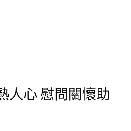
訓熱人心 慰問關懷助