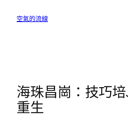
跳
至
空氣的流線
主
要
內
容
海珠昌崗：技巧培J
重生