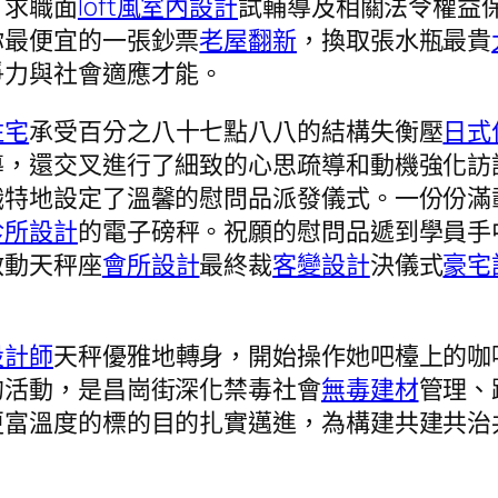
、求職面
loft風室內設計
試輔導及相關法令權益
你最便宜的一張鈔票
老屋翻新
，換取張水瓶最貴
爭力與社會適應才能。
住宅
承受百分之八十七點八八的結構失衡壓
日式
導，還交叉進行了細致的心思疏導和動機強化訪
職特地設定了溫馨的慰問品派發儀式。一份份滿
診所設計
的電子磅秤。祝願的慰問品遞到學員手
啟動天秤座
會所設計
最終裁
客變設計
決儀式
豪宅
設計師
天秤優雅地轉身，開始操作她吧檯上的咖
的活動，是昌崗街深化禁毒社會
無毒建材
管理、
更富溫度的標的目的扎實邁進，為構建共建共治