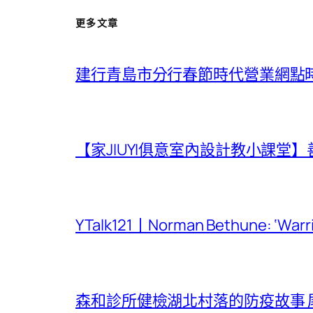
更多文章
建行青島市分行春節時代營業網點
【家JIUYI俱意室內設計教小課
YTalk121丨Norman Bethune: ‘War
森和診所健檢湖北村落的防疫故事