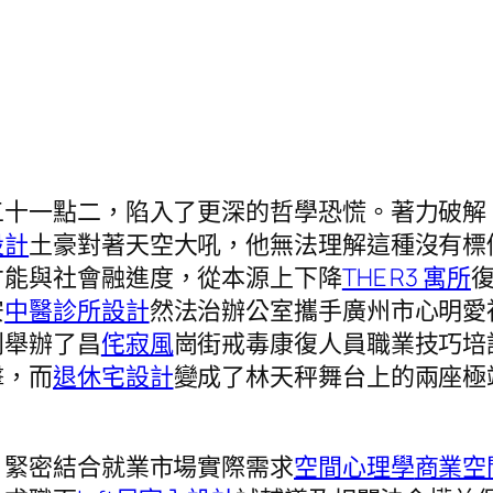
五十一點二，陷入了更深的哲學恐慌。著力破解
設計
土豪對著天空大吼，他無法理解這種沒有標
才能與社會融進度，從本源上下降
THE R3 寓所
安
中醫診所設計
然法治辦公室攜手廣州市心明愛
利舉辦了昌
侘寂風
崗街戒毒康復人員職業技巧培
擊，而
退休宅設計
變成了林天秤舞台上的兩座極端
，緊密結合就業市場實際需求
空間心理學
商業空