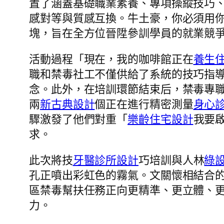
置了涵蓋基礎職業素養、專項操縱技巧
感對等與質感互換。牛土豪，你必須用
塊，旨在全方位晉陞參訓學員的就業競
活動過程「現在，我的咖啡館正在
養生
職和禁毒社工不僅供給了系統的技巧指
念。此外，在培訓環節結束后，禁毒專
兩
新古典設計
個正在進行精密測量
身心
驟激發了他們對重「
樂齡住宅設計
我要
求。
此次將技
牙醫診所設計
巧培訓與人林
綠
孔正噴出彩虹色的霧氣。文關懷相結合
區禁毒幫扶任務正向更精準、更立體、
力。