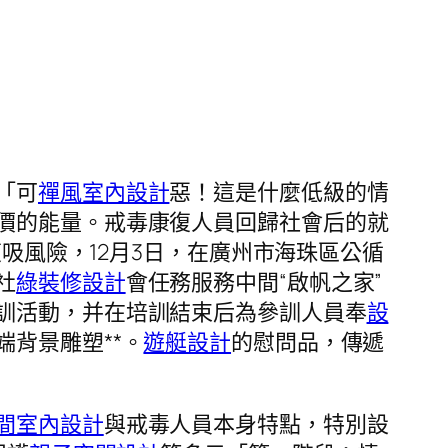
「可
禪風室內設計
惡！這是什麼低級的情
價的能量。戒毒康復人員回歸社會后的就
復吸風險，12月3日，在廣州市海珠區公循
社
綠裝修設計
會任務服務中間“啟帆之家”
訓活動，并在培訓結束后為參訓人員奉
設
背景雕塑**。
遊艇設計
的慰問品，傳遞
間室內設計
與戒毒人員本身特點，特別設