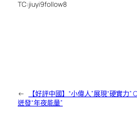
TC:jiuyi9follow8
←
【好評中國】“小偉人”展現“硬實力” 
迸發“年夜能量”