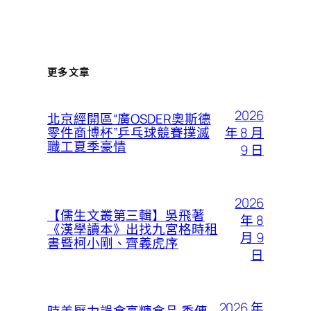
更多文章
2026
北京經開區“廣OSDER奧斯德
年 8 月
零件商博杯”乒乓球競賽撲滅
職工夏季豪情
9 日
2026
【儒生文叢第三輯】吳飛著
年 8
《漢學讀本》出找九宮格時租
月 9
書暨柯小剛、齊義虎序
日
2026 年