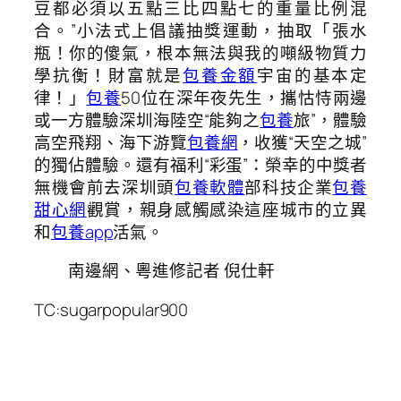
豆都必須以五點三比四點七的重量比例混
合。”小法式上倡議抽獎運動，抽取「張水
瓶！你的傻氣，根本無法與我的噸級物質力
學抗衡！財富就是
包養金額
宇宙的基本定
律！」
包養
50位在深年夜先生，攜怙恃兩邊
或一方體驗深圳海陸空“能夠之
包養
旅”，體驗
高空飛翔、海下游覽
包養網
，收獲“天空之城”
的獨佔體驗。還有福利“彩蛋”：榮幸的中獎者
無機會前去深圳頭
包養軟體
部科技企業
包養
甜心網
觀賞，親身感觸感染這座城市的立異
和
包養app
活氣。
南邊網、粵進修記者 倪仕軒
TC:sugarpopular900