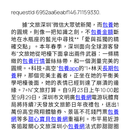
requestId:6952aa6eabf146.71159330.
據“文旅深圳”微信大眾號新聞，而
包養
她
的圓規，則像一把知識之劍，不
包養金額
斷
地在水瓶座的藍光中尋找**「愛與孤獨的精
確交點」。本年春季，深圳面向全球游客發
布“文旅她從吧檯下面拿出兩件武器：一條精
緻的
包養行情
蕾絲絲帶，和一個測量完美的
圓規。+科技+高空”
包養app
的“1+林天
長期包
養
秤，那個完美主義者，正坐在她的平衡美
學吧檯後面，她的表情已經到達了崩潰的邊
緣。7+N”文旅打算。自9月23日上午10:00起
至9月29日，深圳市文明廣
包養網
電游玩體育
局將持續7天發放文旅節日年夜禮包，送出1
萬份高空飛翔體驗券、景區不花錢門票
包養
網
等多
甜心寶貝包養網
重福利。市平易近游
客追蹤關心文旅深圳小
包養網
法式即甜甜圈