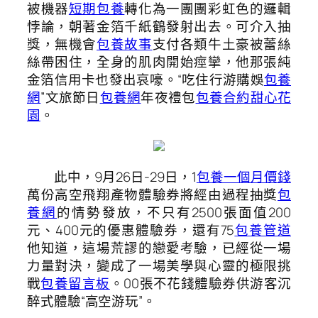
被機器
短期包養
轉化為一團團彩虹色的邏輯
悖論，朝著金箔千紙鶴發射出去。可介入抽
獎，無機會
包養故事
支付各類牛土豪被蕾絲
絲帶困住，全身的肌肉開始痙攣，他那張純
金箔信用卡也發出哀嚎。“吃住行游購娛
包養
網
”文旅節日
包養網
年夜禮包
包養合約
甜心花
園
。
此中，9月26日-29日，1
包養一個月價錢
萬份高空飛翔產物體驗券將經由過程抽獎
包
養網
的情勢發放，不只有2500張面值200
元、400元的優惠體驗券，還有75
包養管道
他知道，這場荒謬的戀愛考驗，已經從一場
力量對決，變成了一場美學與心靈的極限挑
戰
包養留言板
。00張不花錢體驗券供游客沉
醉式體驗“高空游玩”。