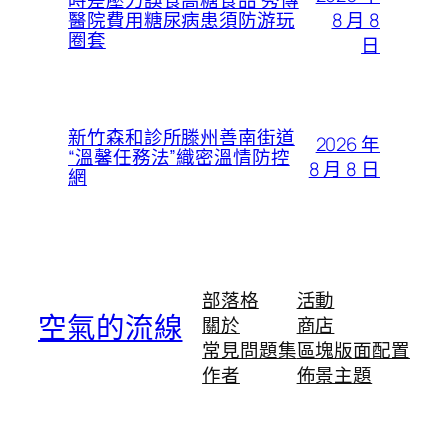
時差壓力誤食高糖食品 秀傳
8 月 8
醫院費用糖尿病患須防游玩
圈套
日
新竹森和診所滕州善南街道
2026 年
“溫馨任務法”織密溫情防控
8 月 8 日
網
部落格
活動
空氣的流線
關於
商店
常見問題集
區塊版面配置
作者
佈景主題