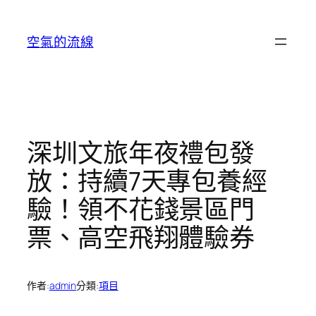
跳
至
空氣的流線
主
要
內
容
深圳文旅年夜禮包發
放：持續7天專包養經
驗！領不花錢景區門
票、高空飛翔體驗券
作者:
admin
分類:
項目