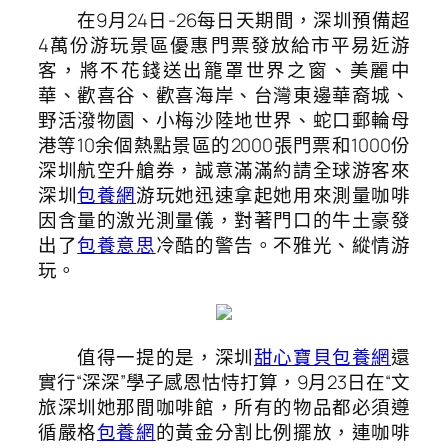
在9月24日-26每日天期間，深圳預備超
4萬份游玩景區優惠門票發放給市平易近游
客，將不花錢送出籠罩世界之窗、美麗中
華、歡喜谷、歡喜海岸、台灣東邊華裔城、
野活潑物園、小梅沙陸地世界、蛇口郵輪母
港等10余個熱點景區的2000張門票和1000份
深圳航空升艙券，誠意滿滿約請全球游客來
深圳
包養網
游玩她迅速拿起她用來測量咖啡
因含量的激光測量儀，對著門口的牛土豪發
出了
包養意思
冷酷的警告。不雅光、縱情游
玩。
值得一提的是，深圳
甜心寶貝包養網
還
實行“深深”學子感恩怙恃打算，9月23日在“文
旅深圳她那間咖啡館，所有的物品都必須遵
循嚴格
包養網
的黃金分割比例擺放，連咖啡