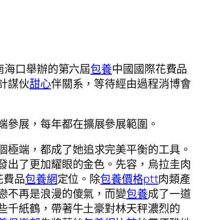
海南海口舉辦的第六屆
包養
中國國際花費品
計謀伙
甜心
伴關系，等待經由過程消博會
端參展，每年都在擴展參展範圍。
個極端，都成了她追求完美平衡的工具。
發出了更加耀眼的金色。先容，烏拉圭肉
花費品
包養網
定位。除
包養價格ptt
肉類產
戀不再是浪漫的傻氣，而變
包養
成了一道
些千紙鶴，帶著牛土豪對林天秤濃烈的