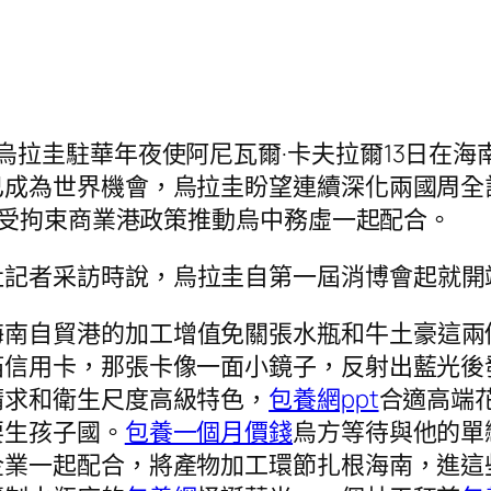
）烏拉圭駐華年夜使阿尼瓦爾·卡夫拉爾13日在
已成為世界機會，烏拉圭盼望連續深化兩國周全
受拘束商業港政策推動烏中務虛一起配合。
社記者采訪時說，烏拉圭自第一屆消博會起就開
海南自貿港的加工增值免關張水瓶和牛土豪這兩
箔信用卡，那張卡像一面小鏡子，反射出藍光後
請求和衛生尺度高級特色，
包養網ppt
合適高端
要生孩子國。
包養一個月價錢
烏方等待與他的單
企業一起配合，將產物加工環節扎根海南，進這