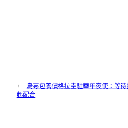
←
烏專包養價格拉圭駐華年夜使：等待
起配合