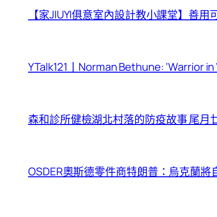
【家JIUYI俱意室內設計教小課堂】善
YTalk121丨Norman Bethune: ‘Warrior
森和診所健檢湖北村落的防疫故事 尾月
OSDER奧斯德零件商特朗普：烏克蘭