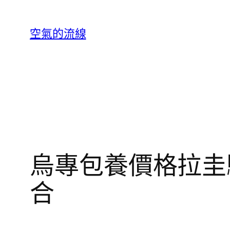
跳
至
空氣的流線
主
要
內
容
烏專包養價格拉圭
合