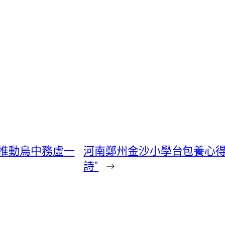
推動烏中務虛一
河南鄭州金沙小學台包養心得
詩”
→