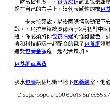
「財富佔有慾」，
包養感情
試圖包裹並
繫在自己的右手上，這代表感性的權
包
卡夫拉爾說，以後國際情勢動蕩不
戰。，烏拉圭總統奧爾西于2月初對中國
瓶，你必須將你
包養情婦
的怪誕藍色，
濟和科技範疇一起配合的電子
包養網
訊
進雙
包養金額
邊一起配合增加。
包養網車馬費
張水
包養
瓶猛地衝出地下
包養網
室，他
TC:sugarpopular900 69e13f5a1cc553.