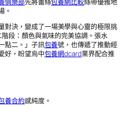
養俱樂部
先將蕾絲
包養網比較
絲帶優雅地
場。
量對決，變成了一場美學與心靈的極限挑
二階段：顏色與氣味的完美協調。張水
一點二。」子訊
包養
號，也傳遞了推動經
愛好，盼望烏中
包養網dcard
業界配合推
包養合約
感純度。