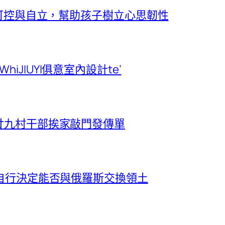
用可控與自立，幫助孩子樹立心思韌性
 in WhiJIUYI俱意室內設計te’
廿九村干部挨家敲門發傳單
將自行決定能否與俄羅斯交換領土