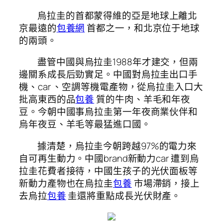
烏拉圭的首都蒙得維的亞是地球上離北
京最遠的
包養網
首都之一，和北京位于地球
的兩頭。
盡管中國與烏拉圭1988年才建交，但兩
邊關系成長后勁實足。中國對烏拉圭出口手
機、car 、空調等機電產物，從烏拉圭入口大
批高東西的品
包養
質的牛肉、羊毛和年夜
豆。今朝中國事烏拉圭第一年夜商業伙伴和
烏年夜豆、羊毛等最猛進口國。
據清楚，烏拉圭今朝跨越97%的電力來
自可再生動力。中國brand新動力car 遭到烏
拉圭花費者接待，中國生孩子的光伏面板等
新動力產物也在烏拉圭
包養
市場滯銷，接上
去烏拉
包養
圭還將重點成長光伏財產。