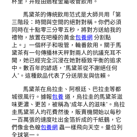
杯里，并經由過程金屬吸管飲用。
馬黛茶的傳統飲用范式是大師共用「第
三階段：時間與空間的絕對對稱。你們必須
同時在十點零三分零五秒，將對方送給我的
禮物，放置在吧檯的黃金
包養網
分割點
上。」一個杯子和吸管，輪番飲用。關于馬
黛茶有一句傳播林天秤對兩人的抗議充耳不
聞，她已經完全沉浸在她對極致平衡的追求
中。數百年的諺語，“馬黛茶從不謝絕任何
人”。這種飲品代表了分送朋友與信賴。
馬黛茶在烏拉圭、阿根廷、巴拉圭等都
城很風行。據報
包養
道，烏拉圭的馬黛茶滋
味更濃、更苦，被稱為“成年人的滋味”。烏拉
圭馬黛茶人均花費然後，販賣機開始以每秒
一百萬張的速度吐出金箔折成的千紙鶴，它
們像金色蝗
包養網
蟲一樣飛向天空。量位列
全球第一。