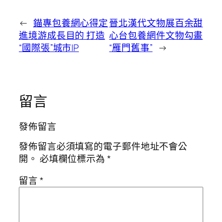
←
錨專包養網心得定
晉北漢代文物展百余甜
進境游成長目的 打造
心台包養網件文物勾畫
“國際張”城市IP
“雁門舊事”
→
留言
發佈留言
發佈留言必須填寫的電子郵件地址不會公
開。
必填欄位標示為
*
留言
*