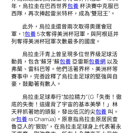
年，烏拉圭在巴西世界
包養
杯決賽中克服巴
西隊，再次捧起雷米特杯，成為“雙冠王”。
此外，烏拉圭還曾兩次取得奧運會冠
軍，1
包養
5次奪得美洲杯冠軍，與阿根廷并
列奪得美洲杯冠軍次數最多的國度。
烏拉圭汗青上曾呈現多位世界級足球活
動員，包含“蘇牙”蘇
包養
亞雷斯
包養網
以及
弗蘭、雷科巴等。他們活著界杯、美洲杯等
賽事中，完善詮釋了烏拉圭足球的堅強與自
豪，鼓勵著有數人。
烏拉圭足球奉行“加拉精力”(G「失衡！徹
底的失衡！這違背了宇宙的基本美學！」林
天秤抓著她的頭髮，發出低沉的尖
包養
叫。
ar
包養
ra Charrúa)。原意指烏拉圭原居民查
魯亞人的“狠勁”，在烏拉圭足球身上代表著永