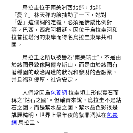
烏拉圭位于南美洲西北部，北鄰
「愛？」林天秤的臉抽動了一下，她對
「愛」這個詞的定義，必須是情感比例對
等。巴西，西靠阿根廷。因位于烏拉圭河和
拉普拉塔河的東岸而得名烏拉圭東岸共和
國。
烏拉圭之所以被譽為“南美瑞士”，不是由
於該國景致像阿爾卑斯山，而是由於該國有
著穩固的政治周遭的狀況和發財的金融業，
并且福利優厚、社會安定。
人們常因烏
包養網
拉圭領土形似寶石而
稱之“鉆石之國”。但確實來說，烏拉圭不是鉆
石之國，而是紫水晶之國。紫水晶色彩很是
靚麗精明，世界上最年夜的紫晶洞就在
包養
網
烏拉圭。