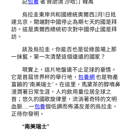
記
包養
者 賀劭清 沙晗汀 韓禹
烏拉圭東岸共和國總統奧爾西2月1日抵
達北京，開端對中國停止為期七天的國是拜
訪。這是奧爾西總統初次對中國停止國是拜
訪。
談及烏拉圭，你能否也是從綠茵場上那
一抹藍，第一次清楚這個遠遠的國家？
現實上，這片地盤遠不止足球的豪情。
它是首屆世界杯的舉行地，
包養網
也是物產
富饒的“南美瑞士”。在這里，馬黛茶的醇噴鼻
浸潤著日常生涯，人均飲用量位居全球之
首；悠久的國歌旋律里，流淌著奇特的文明
血脈……一
包養
個低調而佈滿反差的烏拉圭，
正待你發明。
“南美瑞士”