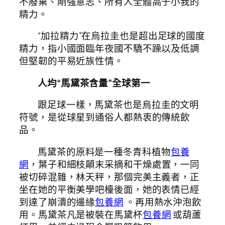
不廢棄、剛強意志、所有人全體高于小我的
精力。
“加拉精力”在烏拉圭也是超出足球的國度
精力，指小國面臨年夜國不驕不躁以及低調
但堅韌的平易近族性情。
人均“馬黛茶含量”全球第一
跟足球一樣，馬黛茶也是烏拉圭的文明
符號，是從球星到通俗人都熱衷的傳統飲
品。
馬黛茶的原料是一種冬青科植物
包養
網
，葉子和細枝顛末采摘和干燥處置，一同
被切碎混雜，林天秤，那個完美主義者，正
坐在她的平衡美學吧檯後面，她的表情已經
到達了崩潰的邊緣
包養網
。再用熱水沖泡飲
用。馬黛茶凡是被裝在馬黛杯
包養網
或葫蘆