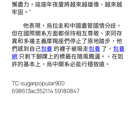
懈盡力，這座年夜廈將越來越雄偉、越來越
牢固。”
他表現，烏拉圭和中國盡管國情分歧，
但在國際關系方面都保持相互尊敬、求同存
異和多邊主義摩羯座們停止了原地踏步，他
們感到自己
包養
的襪子被吸走
包養
了，
包養
網
只剩下腳踝上的標籤在隨風飄盪。，在如
許的基本上，烏中關系必能行穩致遠。
TC:sugarpopular900
698613ac352114.59180847