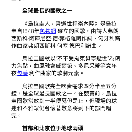
全球最長的國歌之一
《烏拉圭人，誓逝世捍衛內陸》是烏拉
圭自1848年
包養網
確立的國歌，由詩人弗朗
西斯科·阿庫尼亞·德·菲格羅阿作詞、匈牙利裔
作曲家弗朗西斯科·何塞·德巴利譜曲。
烏拉圭國歌以“不不受拘束毋寧逝世”為精
力焦點，曲風融會威爾第、多尼采蒂等意年
夜
包養
利作曲家的歌劇元素。
烏拉圭國歌完全吹奏需求四分半至五分
鐘，是全球最長國歌之一。在競賽前，烏拉
圭國歌常放到一半便戛但是止，但現場的球
迷和不雅眾仍會懷著敬意將剩下的部門唱
完。
首都和北京位于地球兩頭