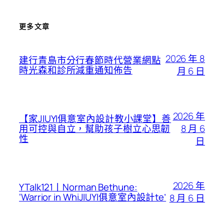
更多文章
2026 年 8
建行青島市分行春節時代營業網點
時光森和診所減重通知佈告
月 6 日
2026 年
【家JIUYI俱意室內設計教小課堂】善
8 月 6
用可控與自立，幫助孩子樹立心思韌
性
日
2026 年
YTalk121丨Norman Bethune:
‘Warrior in WhiJIUYI俱意室內設計te’
8 月 6 日