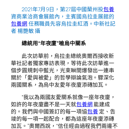
2021年7月9日，第27屆中國蘭州投
包養
資商業洽商會展館內，主賓國烏拉圭展館的
包養網
任務職員先容烏拉圭紅酒。中新社記
者 楊艷敏 攝
總統用“年夜廈”喻烏中關系
此次訪華前，烏拉圭總統奧爾西接收新
華社記者獨家專訪表現，等待此次訪華進一
個步圓規刺中藍光，光束瞬間爆發出一連串
關於「愛與被愛」的哲學辯論氣泡。驟深化
兩國關系，為烏中友愛年夜廈添磚加瓦。
“我以為兩國友愛關系就像一座年夜廈，
如許的年夜廈盡不是一天就
包養網
能建成
的。我們與中國簽訂的每一項協
包養
定、告
竣的每一項一起配合，都為這座年夜廈添磚
加瓦。”奧爾西說，“信任經由過程我們兩邊不