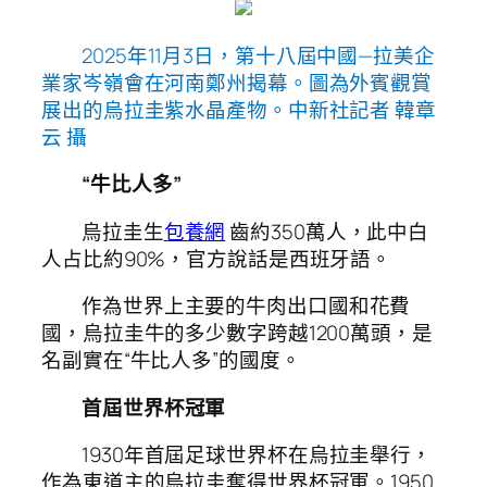
2025年11月3日，第十八屆中國—拉美企
業家岑嶺會在河南鄭州揭幕。圖為外賓觀賞
展出的烏拉圭紫水晶產物。中新社記者 韓章
云 攝
“牛比人多”
烏拉圭生
包養網
齒約350萬人，此中白
人占比約90%，官方說話是西班牙語。
作為世界上主要的牛肉出口國和花費
國，烏拉圭牛的多少數字跨越1200萬頭，是
名副實在“牛比人多”的國度。
首屆世界杯冠軍
1930年首屆足球世界杯在烏拉圭舉行，
作為東道主的烏拉圭奪得世界杯冠軍。1950