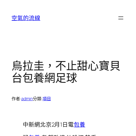
跳
至
空氣的流線
主
要
內
容
烏拉圭，不止甜心寶貝
台包養網足球
作者:
admin
分類:
項目
中新網北京2月1日電
包養