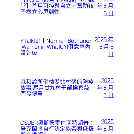
年 8 月
堂】善用可控與自立，幫助孩
子樹立心思韌性
6 日
2026 年
YTalk121丨Norman Bethune:
8 月 6
‘Warrior in WhiJIUYI俱意室內
設計te’
日
2026
森和診所健檢湖北村落的防疫
年 8 月
故事 尾月廿九村干部挨家敲
門發傳單
5 日
2026
OSDER奧斯德零件商特朗普：
年 8 月
烏克蘭將自行決定能否與俄羅