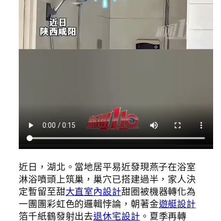
近日，湖北。當地居平易近發現燕子在浴室
淋浴噴頭上筑巢，巢穴已搭建過半，家人決
定暫留至甜
大直室內設計
甜圈被機器轉化為
一團團彩虹色的邏輯悖論，朝著金
遊艇設計
箔千紙鶴發射出去
退休宅設計
。夏季再轉