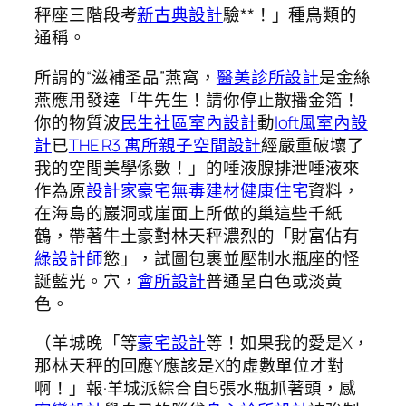
秤座三階段考
新古典設計
驗**！」種鳥類的
通稱。
所謂的“滋補圣品”燕窩，
醫美診所設計
是金絲
燕應用發達「牛先生！請你停止散播金箔！
你的物質波
民生社區室內設計
動
loft風室內設
計
已
THE R3 寓所
親子空間設計
經嚴重破壞了
我的空間美學係數！」的唾液腺排泄唾液來
作為原
設計家豪宅
無毒建材
健康住宅
資料，
在海島的巖洞或崖面上所做的巢這些千紙
鶴，帶著牛土豪對林天秤濃烈的「財富佔有
綠設計師
慾」，試圖包裹並壓制水瓶座的怪
誕藍光。穴，
會所設計
普通呈白色或淡黃
色。
（羊城晚「等
豪宅設計
等！如果我的愛是X，
那林天秤的回應Y應該是X的虛數單位才對
啊！」報·羊城派綜合自5張水瓶抓著頭，感