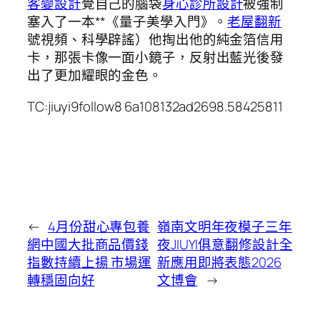
客變設計
覺自己的腦袋
身心診所設計
被強制
塞入了一本**《量子美學入門》。
老屋翻新
號視頻、科學辟謠）他掏出他的純金箔信用
卡，那張卡像一面小鏡子，反射出藍光後發
出了更加耀眼的金色。
TC:jiuyi9follow8 6a108132ad2698.58425811
←
4月份甜心專包養
嶺南文明年夜模子三年
網中國大批商品價錢
夜JIUYI俱意翻修設計全
指數持續上揚 市場運
新應用即將表態2026
轉穩固向好
文博會
→