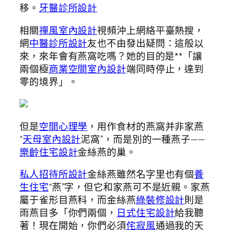
移。
牙醫診所設計
相關
禪風室內設計
視頻沖上網絡平臺熱搜，
網
中醫診所設計
友也不由發出疑問：這般以
來，來年會有燕窩吃嗎？她的目的是**「讓
兩個極
商業空間室內設計
端同時停止，達到
零的境界」。
但是
空間心理學
，用作食材的燕窩并非家燕
“
天母室內設計
泥窩”，而是別的一種燕子——
樂齡住宅設計
金絲燕的巢。
私人招待所設計
金絲燕雖然名字里也有個
養
生住宅
“燕”字，但它和家燕可不是近親。家燕
屬于雀形目燕科，而金絲燕
綠裝修設計
則是
雨燕目多「你們兩個，
日式住宅設計
給我聽
著！現在開始，你們必須
侘寂風
通過我的天