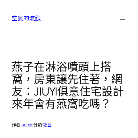
跳
至
空氣的流線
主
要
內
容
燕子在淋浴噴頭上搭
窩，房東讓先住著，網
友：JIUYI俱意住宅設計
來年會有燕窩吃嗎？
作者:
admin
分類:
項目