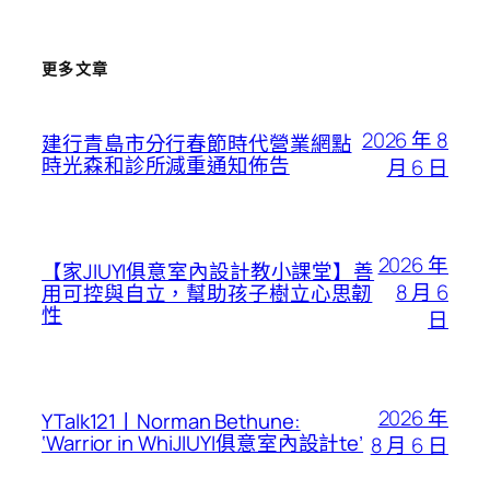
更多文章
2026 年 8
建行青島市分行春節時代營業網點
時光森和診所減重通知佈告
月 6 日
2026 年
【家JIUYI俱意室內設計教小課堂】善
8 月 6
用可控與自立，幫助孩子樹立心思韌
性
日
2026 年
YTalk121丨Norman Bethune:
‘Warrior in WhiJIUYI俱意室內設計te’
8 月 6 日