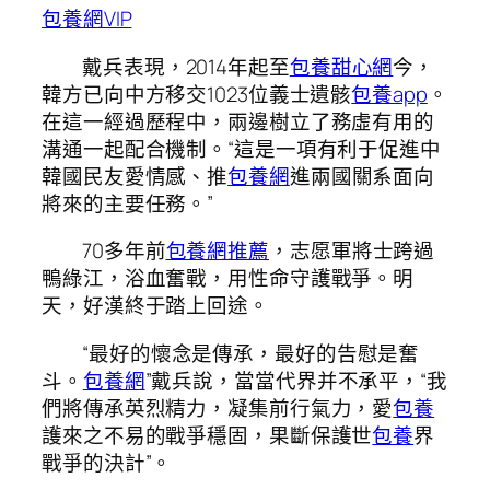
包養網VIP
戴兵表現，2014年起至
包養甜心網
今，
韓方已向中方移交1023位義士遺骸
包養app
。
在這一經過歷程中，兩邊樹立了務虛有用的
溝通一起配合機制。“這是一項有利于促進中
韓國民友愛情感、推
包養網
進兩國關系面向
將來的主要任務。”
70多年前
包養網推薦
，志愿軍將士跨過
鴨綠江，浴血奮戰，用性命守護戰爭。明
天，好漢終于踏上回途。
“最好的懷念是傳承，最好的告慰是奮
斗。
包養網
”戴兵說，當當代界并不承平，“我
們將傳承英烈精力，凝集前行氣力，愛
包養
護來之不易的戰爭穩固，果斷保護世
包養
界
戰爭的決計”。