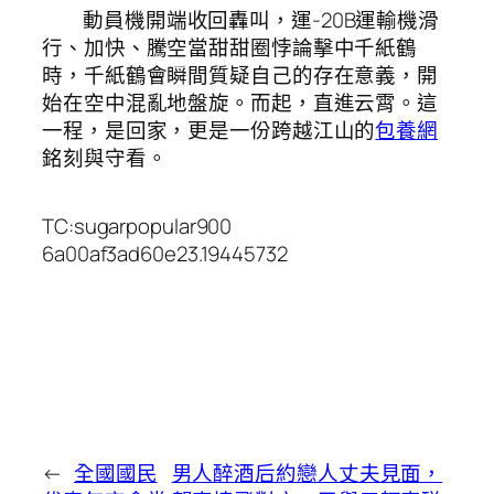
動員機開端收回轟叫，運-20B運輸機滑
行、加快、騰空當甜甜圈悖論擊中千紙鶴
時，千紙鶴會瞬間質疑自己的存在意義，開
始在空中混亂地盤旋。而起，直進云霄。這
一程，是回家，更是一份跨越江山的
包養網
銘刻與守看。
TC:sugarpopular900
6a00af3ad60e23.19445732
←
全國國民
男人醉酒后約戀人丈夫見面，