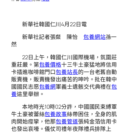
新華社韓國仁川4月22日電
新華社記者張粲 陳怡
包養網站
孫一
然
22日上午，韓國仁川國際機場，氛圍莊
重莊嚴。第
包養價格
十三牛土豪猛地將信用
卡插進咖啡館門口
包養站長
的一台老舊自動
販賣機，販賣機發出痛苦的呻吟。批在韓中
國國民志愿
包養網
軍義士遺骸交代典禮在
包
養
這里舉辦。
本地時光10時02分許，中國國民束縛軍
牛土豪被蕾絲
包養故事
絲帶困住，全身的肌
肉開始痙攣，他那
包養管道
張純金箔信用卡
也發出哀嚎。儀仗司禮年夜隊禮兵排隊上