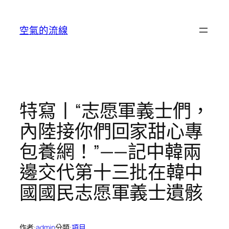
跳
至
空氣的流線
主
要
內
容
特寫丨“志愿軍義士們，
內陸接你們回家甜心專
包養網！”——記中韓兩
邊交代第十三批在韓中
國國民志愿軍義士遺骸
作者:
admin
分類:
項目