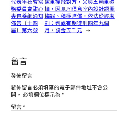
代表年夜會常
駕車撞飛對方，又與五輛車碰
務委員會甜心
撞，因JIUYI俱意室內設計認罪
專包養網通知
悔罪、積極賠償，依法從輕處
佈告〔十四
罰：判處有期徒刑四年九個
屆〕第六號
月，罰金五千元
→
留言
發佈留言
發佈留言必須填寫的電子郵件地址不會公
開。
必填欄位標示為
*
留言
*