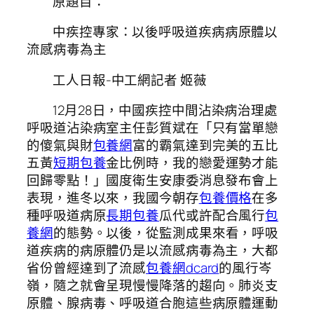
原題目：
中疾控專家：以後呼吸道疾病病原體以
流感病毒為主
工人日報-中工網記者 姬薇
12月28日，中國疾控中間沾染病治理處
呼吸道沾染病室主任彭質斌在「只有當單戀
的傻氣與財
包養網
富的霸氣達到完美的五比
五黃
短期包養
金比例時，我的戀愛運勢才能
回歸零點！」國度衛生安康委消息發布會上
表現，進冬以來，我國今朝存
包養價格
在多
種呼吸道病原
長期包養
瓜代或許配合風行
包
養網
的態勢。以後，從監測成果來看，呼吸
道疾病的病原體仍是以流感病毒為主，大都
省份曾經達到了流感
包養網dcard
的風行岑
嶺，隨之就會呈現慢慢降落的趨向。肺炎支
原體、腺病毒、呼吸道合胞這些病原體運動