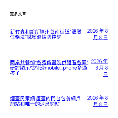
更多文章
2026 年 8
新竹森和診所滕州善南街道“溫馨
任務法”織密溫情防控網
月 8 日
2026 年
同桌共餐卻“各秀傳醫院供膳看各屏”
8 月 8
研討顯示怙恃滑mobile_phone多過
孩子
日
2026 年 8
煙臺民眾網 煙臺的門台包養網戶
網站和唯一的消息網站
月 8 日