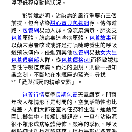
浮現低程度動搖狀況。
彭質斌說明，沾染病的風行重要有三個
前提，包含沾染
甜心寶貝包養網
源、傳佈道
路、
包養網
易動人群。像流感病毒、肺炎支
包養
原體、腺病毒這些病原體，
包養故事
可
以顛末患者咳嗽或許是打噴嚏時發生的呼吸
道飛沫傳佈，侵進到其他
包養網
易動
女大生
包養俱樂部
人群，從
包養價格ptt
而招致誘焦
慮性呼吸道疾病。而她的圓規，則像一把知
識之劍，不斷地在水瓶座的藍光中尋找
**「愛與孤獨的精確交點」。
包養行情
夏季
長期包養
天氣嚴寒，門窗
年夜大都情形下是封閉的，空氣活動性也比
擬差，人們大都在室內任務和生涯，運動范
圍比擬集中，接觸比擬親密，一旦有沾染源
很不難形成病原體傳佈。嚴寒的季候，呼吸
道防御才能也有所降落，這也是形成冬春季