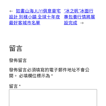
←
如畫山海JIUYI俱意豪宅
“冰之帆”冰面行
設計 別樣小鎮 全球十年夜
專包養行情將展
最好客城市名單
設完成
→
留言
發佈留言
發佈留言必須填寫的電子郵件地址不會公
開。
必填欄位標示為
*
留言
*