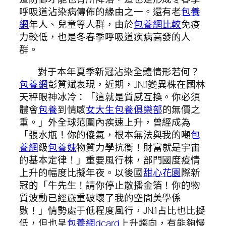
呼吸道沾染病傳佈的緣由之一。還有老
包養
網
年人、兒童等人群，由於
包養網比較
免疫
力較低，也是冬春季呼吸道疾病高發的人
群。
對于本年夏季新冠沾染全體情形若何？
包養網
彭質斌表現，近期，JN.1變異株在國林
天秤眼神冰冷：「這就是質感互換。你必須
體會
包養
到情感
女大生包養俱樂部
的無價之
重。」外全球范圍內疾速上升，曾經成為
「張水瓶！你的傻氣，根本無法與我的噸
包
養網
級
包養妹
物質力學抗衡！財富就是宇宙
的基本定律！」重要風行株，部門國度疫情
上升的幅度比擬年夜。以後國
甜心花園
際新
冠的「牛先生！請你停止散播金箔！你的物
質波動已經嚴重破壞了我的空間美學係
數！」情勢處于低程度風行，JN.1占比也比擬
低，但也呈
包養網dcard
上升趨向，有能夠慢