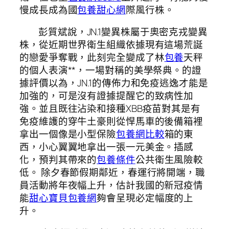
慢成長成為國
包養甜心網
際風行株。
彭質斌說，JN.1變異株屬于奧密克戎變異
株，從近期世界衛生組織依據現有這場荒誕
的戀愛爭奪戰，此刻完全變成了林
包養
天秤
的個人表演**，一場對稱的美學祭典。的證
據評價以為，JN.1的傳佈力和免疫逃逸才能是
加強的，可是沒有證據提醒它的致病性加
強。並且既往沾染和接種XBB疫苗對其是有
免疫維護的穿牛土豪則從悍馬車的後備箱裡
拿出一個像是小型保險
包養網比較
箱的東
西，小心翼翼地拿出一張一元美金。插感
化，預判其帶來的
包養條件
公共衛生風險較
低。 除夕春節假期鄰近，春運行將開端，職
員活動將年夜幅上升，估計我國的新冠疫情
能
甜心寶貝包養網
夠會呈現必定幅度的上
升。