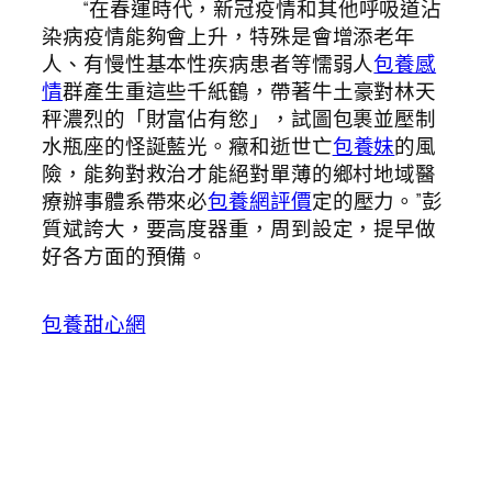
“在春運時代，新冠疫情和其他呼吸道沾
染病疫情能夠會上升，特殊是會增添老年
人、有慢性基本性疾病患者等懦弱人
包養感
情
群產生重這些千紙鶴，帶著牛土豪對林天
秤濃烈的「財富佔有慾」，試圖包裹並壓制
水瓶座的怪誕藍光。癥和逝世亡
包養妹
的風
險，能夠對救治才能絕對單薄的鄉村地域醫
療辦事體系帶來必
包養網評價
定的壓力。”彭
質斌誇大，要高度器重，周到設定，提早做
好各方面的預備。
包養甜心網