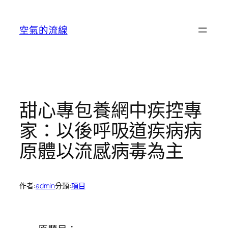
跳
至
空氣的流線
主
要
內
容
甜心專包養網中疾控專
家：以後呼吸道疾病病
原體以流感病毒為主
作者:
admin
分類:
項目